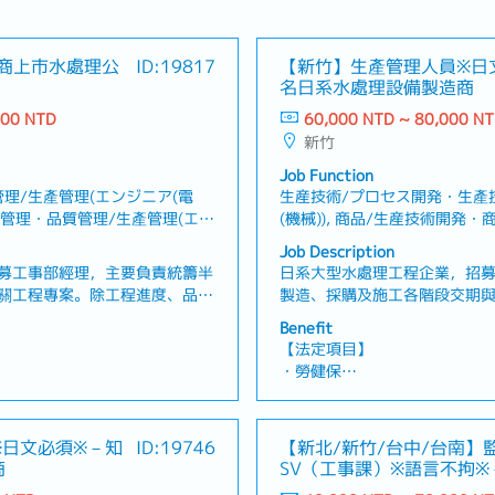
商上市水處理公
ID:19817
【新竹】生產管理人員※日
名日系水處理設備製造商
000 NTD
60,000 NTD ~ 80,000 N
新竹
Job Function
理/生產管理(エンジニア(電
生産技術/プロセス開発・生產
生産管理・品質管理/生產管理(エン
(機械)), 商品/生産技術開発・
/建設管理・設備建築/建設管理, 製
築/建設管理・設備建築/建設
Job Description
流・產品管理/供應商/採購/物流
募工事部經理，主要負責統籌半
日系大型水處理工程企業，招
關工程專案。除工程進度、品
製造、採購及施工各階段交期
需負責10人以上團隊之管理與
容】・負責新建工程專案於製
Benefit
負責半導體廠新建、擴建及廠務
管理・確認及管理專案整體工
【法定項目】
・統籌建廠專案之工程進度、品
調材料、設備及施工相關時程
・勞健保
專案時程並進行整體進度控管・
題，確認原因並研擬因應方案
・加班費
部門、施工廠商及設備供應商之
現場進行進度相關聯繫與協調
假、喪假、生理假、產檢假、陪
・各種休假（特別休假、婚假
進場、施工、試運轉、驗收及工
助主管與在地供應商及施工現
產假、產假、育嬰假）
※日文必須※－知
ID:19746
【新北/新竹/台中/台南】
案成本分析、預算管理及專案報
司報告專案進度並進行資訊共
・退休金
商
SV（工事課）※語言不拘
之問題，進行原因分析並提出改
料及相關報告・與公司內部相
處理設備製造商
之工作管理、職務分配及人力配
調・其他主管交辦事項