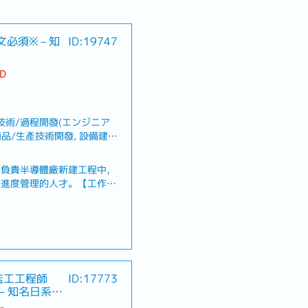
文必須※－知
ID:19747
TD
技術/過程開發(エンジニア
商品/生產技術開發, 設備建
管理
募負責半導體廠新建工程中，
與進度管理的人才。【工作內
造、採購及施工各階段的交期
程時程與執行進度・確認並協
・掌握交期延誤或進度異常問
・與供應商、協力廠商及施工
・依據新建工程專案需求，協
、喪假、生理假、產檢假、陪
場進行溝通・定期向日本總公
監工工程師
ID:17773
享・製作進度管理表、會議資
※－知名日系水
關部門共享資訊並進行業務協