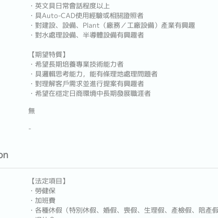
・英文具日常會話程度以上
・具Auto-CAD使用經驗或相關證照者
・對建設、設備、Plant（廠務／工廠設備）產業有興趣
・對水處理設備、半導體設備有興趣者
【期望特質】
・希望長期培養專業技術能力者
・具邏輯思考能力，能有條理地處理問題者
・對理解客戶需求並進行提案有興趣者
・希望在穩定日商環境中長期發展職涯者
無
-
on
【法定項目】
・勞健保
・加班費
・各種休假（特別休假、婚假、喪假、生理假、產檢假、陪產