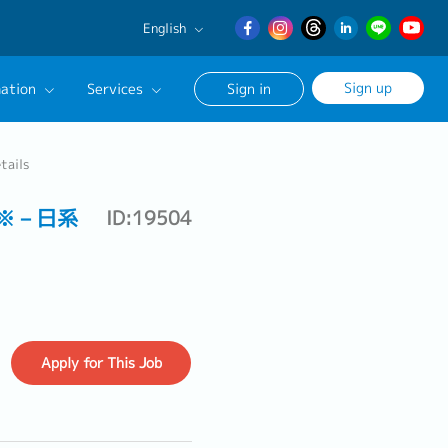
English
English
Sign up
ation
Services
Sign in
日本語
繁體中文
Our Career Advisor
tails
onsultation Service
人※－日系
ID:19504
age
Apply
for This Job