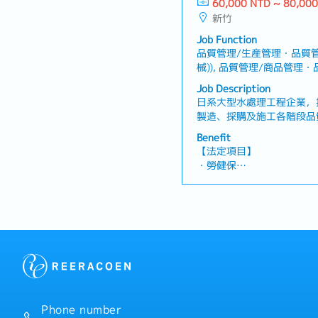
60,000 NTD ~ 80,00
【企業福利】
置・規劃並執行部門教育訓
新竹
・年收約14個月，依業績而
施工過程符合職業安全、環
・人事評價（一年一次）※
Job Function
整並報告專案進度、問題、
・交通費
品質管理/生産管理・品質管
事項
・住宅津貼（常駐於客戶端
械)), 品質管理/商品管理
・出差津貼：3000元
建設管理・設備建築/建設
Job Description
・伙食津貼：2300元
日系大型水處理工程企業，
・三節禮金
製造、採購及施工各階段品
・員工旅行
內容】・負責新建工程專案
Benefit
管理・依據工程規範、品質
【法定項目】
管理・針對品質異常進行原
・勞健保
發方案・追蹤品質問題的處
・加班費
響・與供應商、協力廠商及
・各種休假（特別休假、婚
調・執行現場檢查、產品檢驗
產假、產假、育嬰假）
管線及儀表流程圖、配管圖
・退休金
管理資料、檢驗紀錄及相關
案進度並進行資訊共享・其
【企業福利】
・年收約14個月，依業績而
・人事評價（一年一次）※
・交通費
・住宅津貼（常駐於客戶端
Phone number