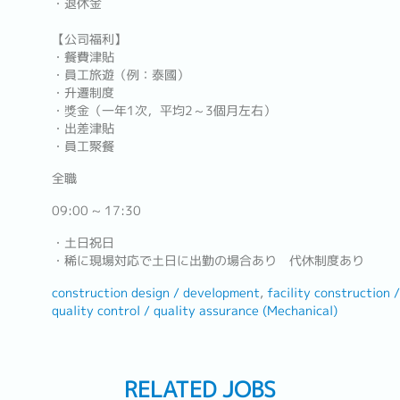
・退休金
【公司福利】
・餐費津貼
・員工旅遊（例：泰國）
・升遷制度
・獎金（一年1次，平均2～3個月左右）
・出差津貼
・員工聚餐
全職
09:00 ~ 17:30
・土日祝日
・稀に現場対応で土日に出勤の場合あり 代休制度あり
construction design / development
facility construction
quality control / quality assurance (Mechanical)
RELATED JOBS