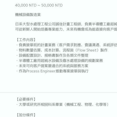
40,000 NTD ~ 50,000 NTD
機械設備製造業
日系大型水處理工程公司誠徵計畫工程師，負責半導體工廠超
可從新鮮人開始培養專業能力，未來有機會成為能直接向客戶提案的Pro
【工作內容】
・負責接單前的計畫業務（客戶需求對應、會議溝通、系統評
・物料數量估算、成本計算、流程圖（Flow Sheet）製作
・設備配置設計、規格書製作及各類文件整理
・半導體工廠用超純水設備及廢水處理設備的規劃業務
・未來可向客戶提案最適合的系統與服務方案
・作為Process Engineer推動專案接單與執行
【必要條件】
・大學或研究所相關科系畢業（機械工程、物理、化學等）
【加分條件】