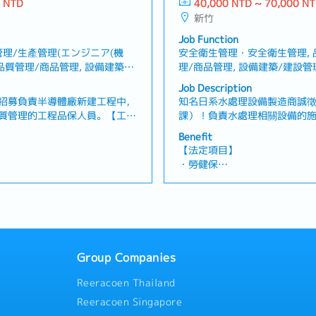
0 NTD
40,000 NTD ~ 70,000 N
【企業福利】
練，推動團隊培育與發展・確保
新竹
定 ※正職員工限定
・年收約14個月，依業績而定
境保護及相關法規要求・定期彙
正職員工限定
・人事評價（一年一次）※正職
Job Function
風險及改善情況・其他主管交辦
・交通費
理/生產管理(エンジニア(機
安全衛生管理・安全衛生管理,
的情況，公司會準備住處）
・住宅津貼（常駐於客戶端的
・品質管理/商品管理, 設備建築/
理/商品管理, 設備建築/建設
・出差津貼：3000元
管理
Job Description
・伙食津貼：2300元
招募負責半導體廠新建工程中，
知名日系水處理設備製造商誠徵
・三節禮金
質管理的工程品保人員。【工作
課）！負責水處理相關設備的
・員工旅行
於製造、採購及施工階段的品質
確保品質、進度與安全的前提
Benefit
標準及檢驗項目進行品質確認與
職位。【工作內容】・管理合
【法定項目】
因分析、制定矯正措施及預防再
品質・依據設計規格與技術標
・勞健保
理進度，並確認對工程交期的影
回報施工進度、課題與風險，
・加班費
施工現場進行品質相關溝通與協
戶定期溝通並進行進度報告・
假、喪假、生理假、產檢假、陪
・各種休假（特別休假、婚假
及相關紀錄確認・確認P&ID
交付對應・其他主管交辦事項
產假、產假、育嬰假）
、設備圖等工程圖面・製作品質
・退休金
報告・定期向日本總公司報告專
他主管交辦事項
【企業福利】
Group Companies
定 ※正職員工限定
・年收約14個月，依業績而定
正職員工限定
・人事評價（一年一次）※正職
Reeracoen Thailand
・交通費
Reeracoen Singapore
的情況，公司會準備住處）
・住宅津貼（常駐於客戶端的