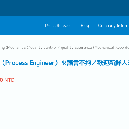
Press Release
Blog
Company Inform
About Us
Contact 
ing (Mechanical)
/
quality control / quality assurance (Mechanical)
/
Job de
Philosophy
Career C
rocess Engineer）※語言不拘／歡迎新鮮
Group CEO Mess
00 NTD