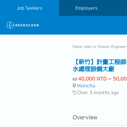
Job Seekers
Employers
Home
/
Jobs in Taiwan
/
Engineer
【新竹】計畫工程師（P
水處理設備大廠
40,000 NTD ~ 50,0
Hsinchu
Over 3 months ago
Overview