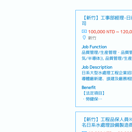
【新竹】工事部經理-日
司
100,000 NTD ~ 120,
新竹
Job Function
品質管理/生産管理・品質管
気/半導体)), 品質管理/
ジニア(機械)), 設備建築
Job Description
品管理/ベンダー/購買/物
日系大型水處理工程企業招
導體廠新建、擴建及廠務相
質、成本及風險管理外，亦
Benefit
人才培育。【工作內容】・
【法定項目】
相關工程案件之執行與管理
・勞健保
質、成本及風險管理・制定
・加班費
協調業主、設計部門、採購
・各種休假（特別休假、婚
間的聯繫與合作・管理設備
產假、產假、育嬰假）
【新竹】工程品保人員
程交付等相關作業・進行專
・退休金
名日系水處理設備製造
告製作・掌握工程現場發生
善對策・負責工事部門成員