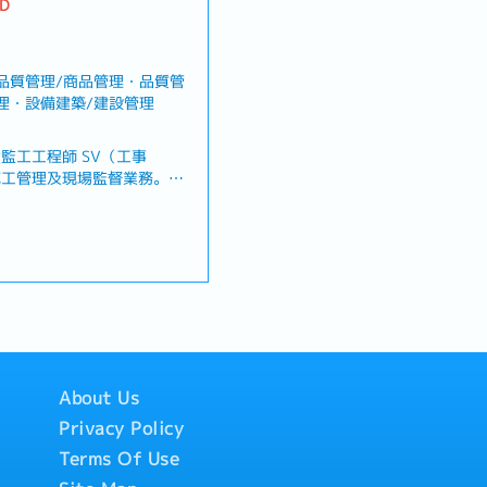
TD
 ※正職員工限定
員工限定
 品質管理/商品管理・品質管
情況，公司會準備住處）
管理・設備建築/建設管理
監工工程師 SV（工事
施工管理及現場監督業務。在
下，推動專案順利執行的重要
作廠商之施工，並監督進度與
準確認施工內容並進行指導・
並與相關部門進行協調・與客
設備系統試運轉、檢驗及最終
、喪假、生理假、產檢假、陪
About Us
 ※正職員工限定
員工限定
Privacy Policy
Terms Of Use
情況，公司會準備住處）