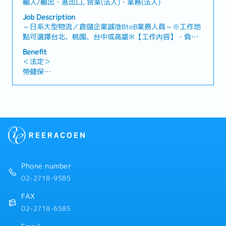
輸入/輸出・進出口, 営業(法人)・業務(法人)
・新任到職即享有每半年3天的心靈充電假
Job Description
・額外支付證照津貼
～日系大型物流／倉儲企業誠徵BtoB業務人員～※工作地
・證照課程訓練費用補助 (公司指定項目)
點可選擇台北、桃園、台中或高雄※【工作內容】・負責
・迎新會、慶生會、部門聚餐、三節禮品
國際進出口、國內運輸、倉儲管理及庫存管理等整體物流
・免費零食無限供應、免費咖啡無限供應
Benefit
服務業務・開發新客戶並維護既有客戶關係※主要以新客
・員工國內旅遊、家庭日
＜法定＞
戶開發為主・透過電話開發潛在客戶，安排拜訪行程並進
勞健保
行業務提案・了解客戶需求，提供最適合的物流解決方案
加班費
各種休假(特別休假、婚假、喪假、生理假、產檢假、陪產
假、產假、育嬰假)
退休金
＜公司福利＞
・獎金：1個月～※依公司內部規定決定
・三節獎金
・員工旅遊(不定期)
Phone number
02-2718-9585
FAX
02-2718-6585