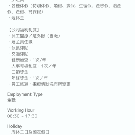
・各種休假（特別休假、婚假、喪假、生理假、產檢假、陪產
假、產假、育嬰假）
・退休金
【公司福利制度】
・員工醫療／意外險（團險）
・雇主責任險
・伙食津貼
・交通津貼
・健康檢查：1次∕年
・人事考核制度：1次／年
・三節獎金
・年終獎金：1次／年
・員工旅遊：視疫情狀況有所變更
Employment Type
全職
Working Hour
08:30 ~ 17:30
Holiday
・周休二日及國定假日