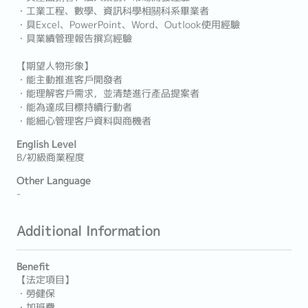
・工業工程、數學、資訊科學相關科系畢業者
・具Excel、PowerPoint、Word、Outlook使用經驗
・具業績管理報告撰寫經驗
【期望人物形象】
・能主動推進客戶開發者
・能理解客戶需求，並清楚進行產品提案者
・能為達成目標持續行動者
・能細心管理客戶資料與商機者
English Level
B/初級商業程度
Other Language
-
Additional Information
Benefit
【法定項目】
・勞健保
・加班費