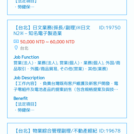
【法定項目】
出最適合的產品方案・製作報價單・管理產品交期及出貨
・勞健保
時程・拜訪客戶並進行業務洽談【補充資訊】・提供公司
・加班費
公務車・主要客戶產業：電子相關、醫療產業、容器製造
・各種休假（特別休假、婚假、喪假、生理假、產檢假、
相關、日用品／雜貨相關產業
陪產假、產假、育嬰假）
【台北】日文業務(係長/副理)※日文
ID:19750
・退休金
N2※－知名電子製造業
50,000 NTD ~ 60,000 NTD
【公司福利】
台北
・獎金：約1.5個月～※依公司營運績效及個人績效發放
・伙食費
Job Function
・交通津貼
営業(法人)・業務(法人), 営業(個人)・業務(個人), 外国/商
品取引・外國/商品貿易, その他(営業)・其他(業務)
Job Description
【工作內容】・負責台灣既有客戶維護及新客戶開發・電
子零組件及電池產品的提案銷售（包含規格提案及與技術
部門協調）・根據客戶需求進行產品選型，並提供問題解
Benefit
決方案・負責報價製作、價格協商及合約簽訂・與公司內
【法定項目】
部相關部門（研發、品質、生產）密切合作與協調
・勞健保
・加班費
・各種休假（特別休假、婚假、喪假、生理假、產檢假、
陪產假、產假、育嬰假）
【台北】物業綜合管理副理/不動產經紀
ID:19678