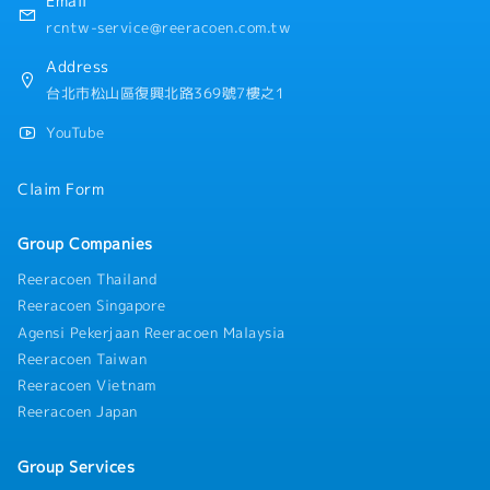
Email
rcntw-service@reeracoen.com.tw
Address
台北市松山區復興北路369號7樓之1
YouTube
Claim Form
Group Companies
Reeracoen Thailand
Reeracoen Singapore
Agensi Pekerjaan Reeracoen Malaysia
Reeracoen Taiwan
Reeracoen Vietnam
Reeracoen Japan
Group Services