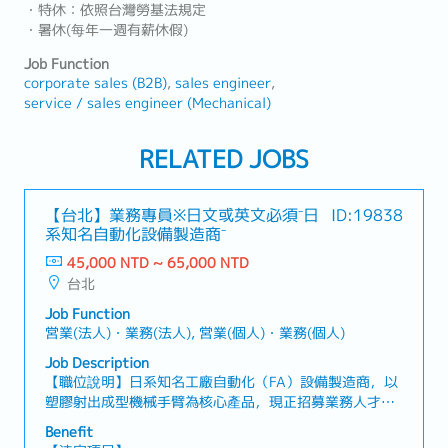
・特休：依照台灣勞基法規定
・暑休(每年一週有薪休假)
Job Function
corporate sales (B2B)
sales engineer
service / sales engineer (Mechanical)
RELATED JOBS
【台北】業務專員※日文或英文必須⁻日
ID:19838
系知名自動化設備製造商⁻
45,000 NTD ~ 65,000 NTD
台北
Job Function
営業(法人)・業務(法人), 営業(個人)・業務(個人)
Job Description
【職位說明】日系知名工廠自動化（FA）設備製造商，以
塑膠射出成型機械手臂為核心產品，現正招募業務人才！
【工作內容】・維護既有客戶關係，並進行提案型業務・
Benefit
運用休眠客戶名單等資源，開發新客戶・依據客戶需求提