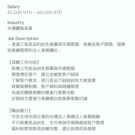
Salary
45,000 NTD ~ 60,000 NTD
Industry
半導體製造業
Job Description
～透過工業產品的銷售推廣與市場開發，負責從客戶開發、提案
到業績管理的法人業務職位～
【具體工作內容】
・負責公司產品銷售推廣與市場開發
・開發潛在客戶，建立並維繫客戶關係
・了解客戶需求，進行產品介紹與銷售方案提案
・負責報價對應、客戶資料與商機管理
・為達成團隊業績目標進行業務活動
・定期與主管進行業績檢討與業務策略討論
【職缺魅力】
・可在全球布局企業的台灣法人累積法人業務經驗
・不只負責產品銷售，也可參與市場開發與客戶管理
・福利制度與教育訓練完整，適合長期成長發展