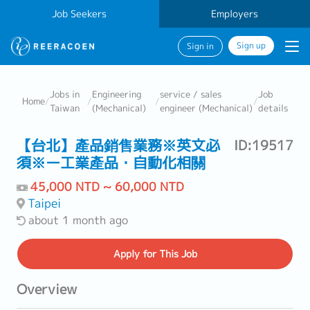
Job Seekers
Employers
Sign up
Sign in
Jobs in
Engineering
service / sales
Job
Home
/
/
/
/
Taiwan
(Mechanical)
engineer (Mechanical)
details
【台北】產品銷售業務※英文必
ID:19517
須※ー工業產品・自動化相關
45,000 NTD ~ 60,000 NTD
Taipei
about 1 month ago
Apply
for This Job
Overview