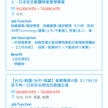
・退休金
人－日本知名集團物業管理事業
55,000 NTD ~ 70,000 NTD
【公司福利】
台北
・年終獎金 (約1.5個月)
・勞動/中秋/春節禮金
Job Function
・中秋禮券/春節禮券/生日禮券
設備建築/建設管理・設備建築/建設管理, その他・其他
・英日語言津貼、效率津貼、其他技術津貼、交通津貼
(科学Technology(建築/土木/不動産)), 営業(法人)・業務
・日文語言進修、自主專業外部訓練、年度教育訓練
(法人), 営業(個人)・業務(個人), その他(営業)・其他(業
Job Description
・結婚禮券、住院慰問禮券
務)
～於物業管理・設施營運企業招募物業綜合管理副理職缺
・健康檢查
～【工作內容】・招商／租賃仲介（不動產仲介業務）制
度建立・提供商辦大樓內企業承租戶日常營運需求及諮
Benefit
詢・維持協力廠商履約成效及業務執行力・建築物永續維
【法定項目】
運管理業務執行・管理團隊人員及工作，教育人員・業主
・勞健保
窗口,客戶之應對,跨部門溝通・支援公司其他案場・協助案
・加班費
場駐點主管・新建規劃案專案協助・執行主管交辦事項
・各種休假(特別休假、婚假、喪假、生理假、產檢假、陪
【補充資訊】・工作地點會調動( 目前以台北市為主)・入
產假、產假、育嬰假)
【台北/桃園/台中/高雄】業務專員※語
ID:19618
職滿一年至日本總部研修一週
・退休金
言不拘ー日系知名物流及倉儲企業
40,000 NTD ~ 70,000 NTD
【企業福利】
台北, 台中, 高雄, 桃園
・績效獎金 (1年2次發放，基本1.6個月)
・人事考核、調薪制度 (1年2次)
Job Function
・員工健康檢查 (1年1次)