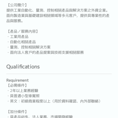
【公司簡介】
提供工業自動化、量測、控制相關產品與解決方案之外資企業。
面向製造業與基礎建設相關領域等多元客戶，提供具專業性的產
品與服務。
【產品／服務內容】
・工業用產品
・自動化相關產品
・量測、控制相關解決方案
・面向法人客戶的產品提案與技術支援相關服務
Qualifications
Requirement
【必需條件】
・2年以上業務經驗
・具普通小型車駕照
・英文：初級商業程度以上（用於資料確認、內外部聯絡）
【加分條件】
・具產品銷售、法人業務、市場開發經驗