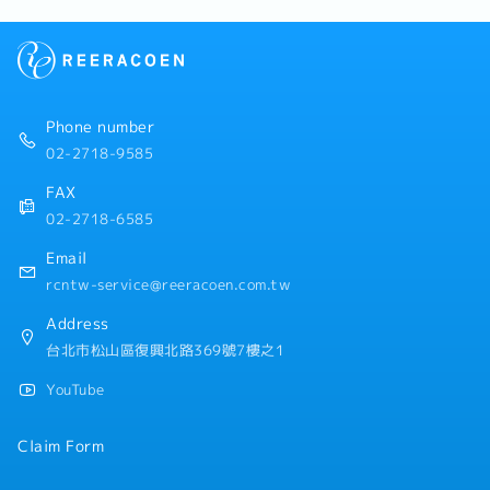
部門及工程師進行聯繫與協調・定期製作未出貨訂單明細
・退休金
等報表資料・其他主管交辦事項
【公司獨有福利】
・每年一次調薪與獎金評核制度
・每兩個月舉辦一次聚餐補助
・全勤獎金
Phone number
・出差津貼
02-2718-9585
・年終平均1.5個月（依照公司與個人績效而定）
FAX
02-2718-6585
Email
rcntw-service@reeracoen.com.tw
Address
台北市松山區復興北路369號7樓之1
YouTube
Claim Form