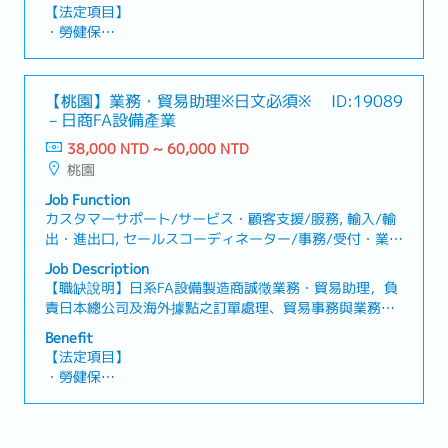
な業務内容 ・部門間の調整: 各部署間の連携をスムーズ
【法定項目】
にし、業務プロセスの進捗を管理します・日本人スタッ
・勞健保
フのサポート: 日本人スタッフの業務サポートや、社内
・加班費
コミュニケーションの円滑化を図ります・事務・コーデ
・各種休假（特別休假、婚假、喪假、生理假、產檢假、
ィネーション: 単なる事務処理にとどまらず、営業活動
陪產假、產假、育嬰假）
【桃園】業務・貿易助理※日文必須※
ID:19089
が円滑に進むための各所への手配や調整を行います
・退休金
－日商FA設備產業
38,000 NTD ~ 60,000 NTD
【公司福利】
桃園
・三節禮金
・健康檢查
Job Function
・結婚津貼
カスタマーサポート/サービス・顧客支援/服務, 輸入/輸
・久任津貼
出・進出口, セールスコーディネーター/事務/受付・業
・交通津貼（已包含於基本薪資中）
務/內勤/窗口
Job Description
・獎金平均3個月，依業績而定（1月支付）
【職缺說明】日系FA設備製造商誠徵業務・貿易助理，負
・年度人事考核
責日本總公司及海外據點之訂單處理、貿易事務與業務支
援，可累積國際商務與跨國溝通經驗。【工作內容】・對
Benefit
應日本總公司、海外關係企業、既有客戶及新客戶之訂單
【法定項目】
處理・透過Email進行訂單確認、交期調整及相關問題對
・勞健保
應・國內外報價單製作與內容確認・客戶報價、帳款追蹤
・加班費
及相關文件處理・進出口貿易業務及自由貿易港區相關事
・各種休假（特別休假、婚假、喪假、生理假、產檢假、
務處理・業務訂單建立及銷售系統資料登錄・與內部業務
陪產假、產假、育嬰假）