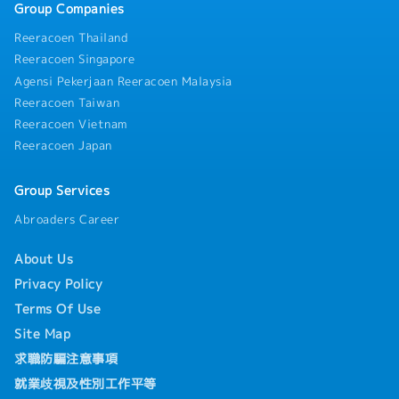
Group Companies
Reeracoen Thailand
Reeracoen Singapore
Agensi Pekerjaan Reeracoen Malaysia
Reeracoen Taiwan
Reeracoen Vietnam
Reeracoen Japan
Group Services
Abroaders Career
About Us
Privacy Policy
Terms Of Use
Site Map
求職防騙注意事項
就業歧視及性別工作平等