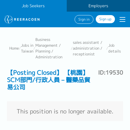
Job Seekers
Employers
Sign up
Sign in
Business
sales assistant /
Jobs in
Management /
Job
Home
/
/
/
administration /
/
Taiwan
Planning /
details
receptionist
Administration
【Posting Closed】 【桃園】
ID:19530
SCM部門/行政人員－醫藥品貿
易公司
This position is no longer available.