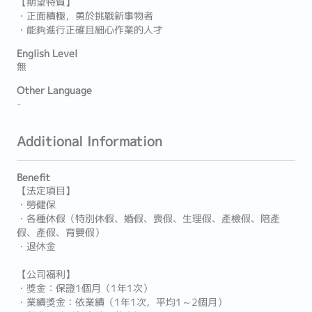
【期望特質】
・正面積極，勇於挑戰新事物者
・能夠進行正確且細心作業的人才
English Level
無
Other Language
-
Additional Information
Benefit
【法定項目】
・勞健保
・各種休假（特別休假、婚假、喪假、生理假、產檢假、陪產
假、產假、育嬰假）
・退休金
【公司福利】
・獎金：保證1個月（1年1次）
・業績獎金：依業績（1年1次，平均1～2個月）