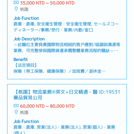
35,000 NTD ~ 50,000 NTD
桃園
Job Function
倉庫・倉庫, 安全衛生管理・安全衛生管理, セールスコー
ディネーター/事務/受付・業務/內勤/窗口
Job Description
～此職位主要負責國際物流相關的客戶應對/協調與溝通等
業務，可完整參與國際貨運承攬整體業務流程的職缺～
【工作內容】・國際物流相關之貨運承攬（Forwarding）
Benefit
業務・與客戶之間的協商與溝通・與協力廠商（運輸公司
【法定項目】
及倉儲公司）之間的協商與溝通・其他由主管指示之相關
保險（勞工保險、健康保險）／加班費／退休金
業務※每月約1次，需配合中部或南部地區之過夜出差【企
各類休假（有薪假、喪假、生理假、產前產後假、孕檢
業的魅力】・在具備超過50,000以上倉儲容量的大型國際
假、陪產假、育嬰假）
物流中心累積職涯經驗・提供從倉儲保管、運輸配送到通
【桃園】物流業務※英文+日文精通－醫
ID:19531
關的一站式服務，能夠系統性學習物流全流程知識
【其他福利】
藥品貿易公司
・獎金：過去實績2個月
60,000 NTD ~ 80,000 NTD
・改善建議獎金
桃園
・喪喜金
・個人旅遊補助（春季、秋季）
Job Function
・團體保險
倉庫・倉庫, 営業(法人)・業務(法人), 営業(個人)・業務
・定期健康檢查
(個人)