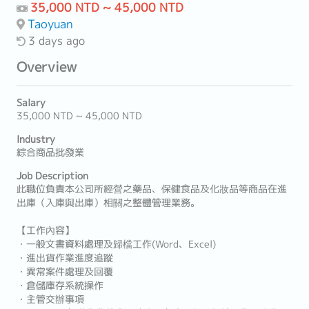
35,000 NTD ~ 45,000 NTD
Taoyuan
3 days ago
Overview
Salary
35,000 NTD ~ 45,000 NTD
Industry
綜合商品批發業
Job Description
此職位負責本公司所經營之藥品、保健食品及化妝品等商品在進
出庫（入庫與出庫）相關之整體管理業務。
【工作內容】
・一般文書資料處理及歸檔工作(Word、Excel)
・進出貨作業進度追蹤
・異常案件處理及回覆
・倉儲庫存系統操作
・主管交辦事項