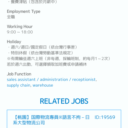
・餐費津貼（包含於月薪中）
Employment Type
全職
Working Hour
9:00 ~ 18:00
Holiday
・週六/週日/國定假日（依台灣行事曆）
・特別休假（依台灣勞動基準法規定）
※有需輪值週六上班（非每週，採輪班制，約每月1～2次）
若於週六出勤，可選擇領取加班費或申請補休
Job Function
sales assistant / administration / receptionist
supply chain
warehouse
RELATED JOBS
【桃園】国際物流專員※語言不拘－日
ID:19569
系大型物流公司