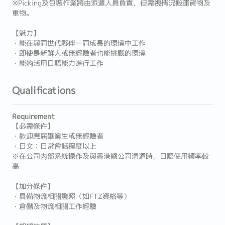
※Picking及包裝作業將由派遣人員負責，但需視情況搬運貨物及
重物。
【魅力】
・能在與同世代夥伴一同成長的環境中工作
・即使是新鮮人或無經驗者也能挑戰的環境
・能夠活用日語能力進行工作
Qualifications
Requirement
【必需條件】
・歡迎應屆畢業生或無經驗者
・日文：日常會話程度以上
※在公司內部系統操作及與香港總公司溝通時，日語使用頻率較
高
【加分條件】
・具備物流相關證照（如FTZ資格等）
・倉儲及物流相關工作經驗