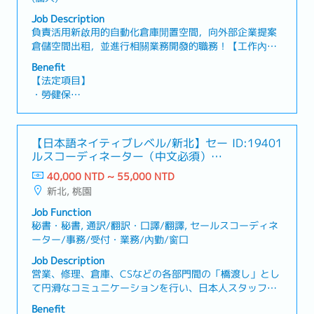
・健康促進計畫
Job Description
・娛樂休閒（按摩、員工旅遊、團隊建設、福利委員會活
負責活用新啟用的自動化倉庫閒置空間，向外部企業提案
動）
倉儲空間出租，並進行相關業務開發的職務！【工作內
・資格取得補助
容】・外部客戶開發業務（由於本職位將處理非自有產品
・教育制度（函授課程、外部研討會、總公司研習會）
Benefit
的貨物，因此需針對正在尋找倉儲及物流服務的企業，提
・員工餐廳
【法定項目】
案並介紹本公司的倉儲功能）・客戶需求訪談與條件整
・勞健保
理・與內部各部門之協作與溝通・主管交辦事項【魅
・各種休假（特別休假、婚假、喪假、生理假、產檢假、
力】・可將集團內前所未有的服務，透過自身的努力拓展
陪產假、產假、育嬰假）
並推向市場・擁有高度裁量權，可充分發揮提案能力的職
・退休金
【日本語ネイティブレベル/新北】セー
ID:19401
位
ルスコーディネーター（中文必須）－
【公司福利】
日系大手機械メーカー
40,000 NTD ~ 55,000 NTD
・獎金：保證1個月（1年1次）
新北, 桃園
・業績獎金：依業績（1年1次，平均1～2個月）
・餐費津貼（包含於月薪中）
Job Function
秘書・秘書, 通訳/翻訳・口譯/翻譯, セールスコーディネ
ーター/事務/受付・業務/內勤/窗口
Job Description
営業、修理、倉庫、CSなどの各部門間の「橋渡し」とし
て円滑なコミュニケーションを行い、日本人スタッフの
業務を多角的にサポートすることがミッションです。■主
Benefit