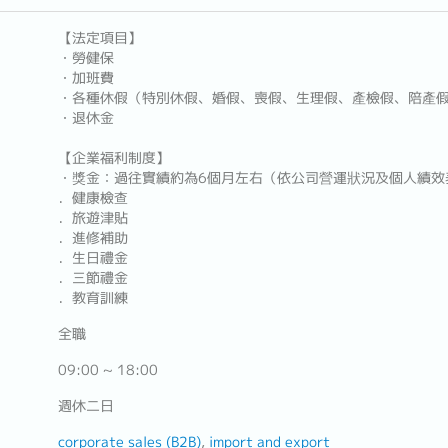
【法定項目】
・勞健保
・加班費
・各種休假（特別休假、婚假、喪假、生理假、產檢假、陪產
・退休金
【企業福利制度】
・獎金：過往實績約為6個月左右（依公司營運狀況及個人績效
．健康檢查
．旅遊津貼
．進修補助
．生日禮金
．三節禮金
．教育訓練
全職
09:00 ~ 18:00
週休二日
corporate sales (B2B)
import and export