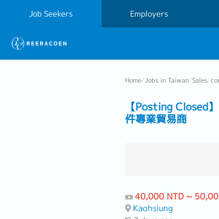
Job Seekers
Employers
Home
/
Jobs in Taiwan
/
Sales
/
co
【Posting Cl
件專業貿易商
40,000 NTD ~ 50,0
Kaohsiung