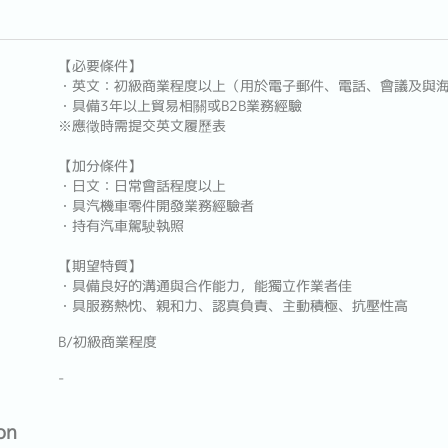
【必要條件】
・英文：初級商業程度以上（用於電子郵件、電話、會議及與
・具備3年以上貿易相關或B2B業務經驗
※應徵時需提交英文履歷表
【加分條件】
・日文：日常會話程度以上
・具汽機車零件開發業務經驗者
・持有汽車駕駛執照
【期望特質】
・具備良好的溝通與合作能力，能獨立作業者佳
・具服務熱忱、親和力、認真負責、主動積極、抗壓性高
B/初級商業程度
-
on