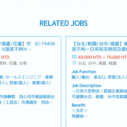
RELATED JOBS
/高雄/花蓮】市
ID:19406
【台北/桃園/台中/高雄】
）※語言不拘※－
言不拘ー日系知名物流及倉
0 NTD
40,000 NTD ~ 70,000 N
 雲林, 花蓮, 台東
台北, 台中, 高雄, 桃園
Job Function
者, セールスエンジニア・業務
輸入/輸出・進出口, 営業(法人)
人), 営業(個人)・業務(個人)
Job Description
～日系大型物流／倉儲企業誠徵
市場機會，為公司市場擴展做出
可選擇台北、桃園、台中或高雄
路（工具店）市場調查・拜訪經
進出口、國內運輸、倉儲管理
Benefit
具產品示範與商品介紹・確認店
務・開發新客戶並維護既有客戶
＜法定＞
集競爭產品及市場趨勢資訊・收
主・透過電話開發潛在客戶，
勞健保
改善參考・開發新經銷商及合作
案・了解客戶需求，提供最適
加班費
及展覽・完成主管交辦事項■職