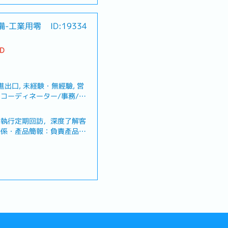
假、生理假、產檢假、陪產
備-工業用零
ID:19334
TD
規定決定
進出口, 未経験・無經驗, 営
ルスコーディネーター/事務/受
/ベンダー/購買/物流・產品
：執行定期回訪，深度了解客
關係・產品簡報：負責產品說
展現產品核心價值・報價進度
（具備CRM 系統使用經驗
任總社與在地市場的窗口，協
・商務口譯擔當：負責台日雙
中、中翻日）【魅力】・高水
、喪假、生理假、產檢假、陪
健且具高度安定性的事業基