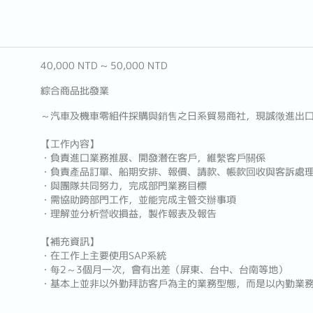
40,000 NTD ~ 50,000 NTD
綜合商品批發業
～汽車及機車零組件採購與銷售之日系貿易商社，現誠徵進出
【工作內容】
・負責進口業務推展、開發潛在客戶，維繫客戶關係
・負責產品訂單、船期安排、報價、請款、帳款回收與客訴處
・與團隊共同努力，完成部門業務目標
・需協助跨部門工作，並能完成主管交辦事項
・理解並分析營收損益，製作報表及報告
【補充資訊】
・在工作上主要使用SAP系統
・每2～3個月一次，會有出差（屏東、台中、台南等地）
・基本上並非以外勤拜訪客戶為主的業務型態，而是以內勤業