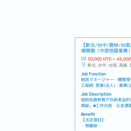
【新北/台中/雲林/台南
場開發（中部地區業務
日系機械製造商
30,000 NTD ~ 45,00
新北, 台中, 台南, 高雄,
Job Function
統括マネージャー・總管理
工程師, 営業(法人)・業務(法
Job Description
協助拓展新客戶及新產品的
貢獻。■工作內容・五金通
銷商及終端使用者・電動工
Benefit
面狀況並了解銷售情形・蒐
【法定項目】
集客戶回饋並回報公司作為
・勞健保
夥伴・參與公司內外部活動