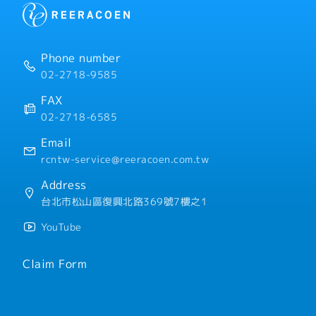
・一年兩次獎金發放
・1年2次人事考核
・試用期後一週2天居家辦
・三節獎金、生日禮金
Phone number
・優於其他企業的過年年節日
02-2718-9585
・政府補班日無需補班
・一年三日有薪病假
FAX
・獎勵休假制度(隔年多三天
02-2718-6585
・國內外旅遊、員工聚餐補
Email
rcntw-service@reeracoen.com.tw
Address
台北市松山區復興北路369號7樓之1
YouTube
Claim Form