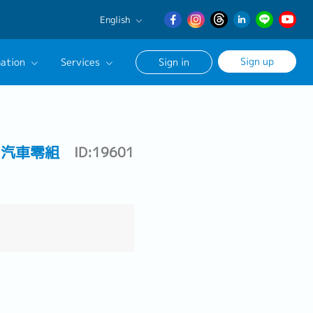
English
English
Sign up
ation
Services
Sign in
日本語
繁體中文
Our Career Advisor
onsultation Service
團／汽車零組
ID:19601
age