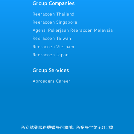
Group Companies
・年終獎金：依照公司業績狀況
5個月）
Reeracoen Thailand
公
・到職後3個月將依考核調薪
Reeracoen Singapore
・通勤津貼（住家~公司）
數(多約2-3天)
・三節獎金（中秋、端午、農
Agensi Pekerjaan Reeracoen Malaysia
・婚喪喜慶補助 （含結婚禮金
Reeracoen Taiwan
・員工團體保險、年度健檢、
Reeracoen Vietnam
特別休假)
・滿1年後享有地區津貼，薪資再
助、員工購物折扣
旅遊（過往實績：北海道、泰
Reeracoen Japan
Group Services
Abroaders Career
私立就業服務機構許可證號: 私業許字第3012號