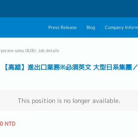
Press Release
Blog
Company Inform
About Us
Contact 
rporate sales (B2B)
/
Job details
Philosophy
Career C
osed】 【高雄】進出口業務※必須英文 大型日系集
Group CEO Mess
This position is no longer available.
00 NTD