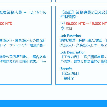
各種休假(特別休假、婚假、喪
為以下兩個團隊： ① 市場開
假、喪假、生理假、產檢假、陪
假、產假、育嬰假)
mo）開發新用戶及推廣新產品。
退休金
推廣業務人員 －
ID:19146
【高雄】業務專員※日文必
： 負責既有經銷商的拜訪、接
件製造商-
於市場開發團隊累積產品知識與
＜公司福利＞
表現發展為通路業務等職位。
000 NTD
36,000 NTD ~ 45,000 N
・獎金：1個月～※依公司內部
高雄
・三節獎金
・員工旅遊(不定期)
Job Function
業(個人)・業務(個人), 外国/商
購買/調達・採購, 輸入/輸出・
テレマーケティング・電話銷售,
業(法人)・業務(法人), セー
薪資中）
付・業務/內勤/窗口, 製品管理
Job Description
而定（1月支付）
管理/供應商/採購/物流
牌及公司商品形象。・國內外食
【工作內容】・客戶關係維護
作盤商及陌生開發小吃店、中小
戶需求，建立長期深厚的信賴
南區域)。・客戶服務及溝通，
明會之簡報規劃與現場演示，
Benefit
繫。・市場情報蒐集，掌握自家
追蹤：管理案件進度與報價流程
【法定項目】
數】・全體約70位・南區業務5
者尤佳）・跨國情報交換：擔
・勞健保
知名食品調味料製造商，福利制
調總社產品資訊與客製化需求
・加班費
作內容多樣化
方業務交流之口譯工作（日翻
假、喪假、生理假、產檢假、陪
・各種休假（特別休假、婚假
準獎金制度及公司福利！・穩
產假、產假、育嬰假）
礎！
・退休金
【公司福利】