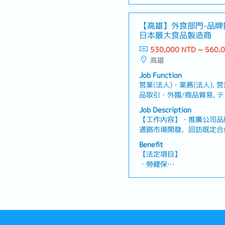
・加班費
位特色公司業務部門主要分
・各種休假（特別休假、婚
發團隊透過產品示範（De
產假、產假、育嬰假）
【高雄】外食部門-品牌
② 業務（通路業務）團隊
・退休金
日本最大食品製造商
單與關係維護。入社後將先
市場經驗，未來可依能力與
530,000 NTD ~ 560,
【公司福利】
高雄
・三節禮金
・健康檢查
Job Function
・結婚津貼
営業(法人)・業務(法人), 営
・久任津貼
品取引・外國/商品貿易, 
・交通津貼（已包含於基本
その他(営業)・其他(業務)
Job Description
・獎金平均3個月，依業績
【工作內容】・推廣公司品
・年度人事考核
通路市場開發，回訪既定合
型餐廳等餐飲通路(高雄/台
Benefit
以提高客戶滿意度及客情維
【法定項目】
商品及競品情報。【公司人
・勞健保
人編制【公司魅力】・世界
・加班費
度完善且工作環境穩定・工
・各種休假（特別休假、婚
產假、產假、育嬰假）
・退休金
【公司福利】