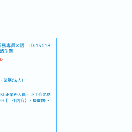
業務專員※語
ID:19618
儲企業
TD
・業務(法人)
BtoB業務人員～※工作地點
※【工作內容】・負責國際
及庫存管理等整體物流服務業
關係※主要以新客戶開發為
安排拜訪行程並進行業務提
合的物流解決方案