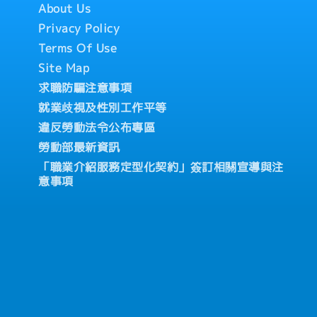
About Us
及考核評價（過往實績4～
Privacy Policy
Terms Of Use
Site Map
曆年終獎金）
、生育津貼）
求職防騙注意事項
部門聚餐
就業歧視及性別工作平等
加NT$5,800、國外員工
國）
違反勞動法令公布專區
勞動部最新資訊
「職業介紹服務定型化契約」簽訂相關宣導與注
意事項