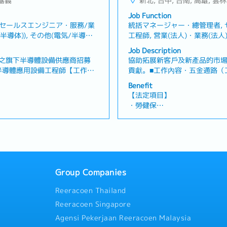
 嘉義
新北, 台中, 台南, 高雄, 雲林
・ 一年三次獎金
・各項勤務津貼
Job Function
・優於勞基法的加班計算倍率
/セールスエンジニア・服務/業
統括マネージャー・總管理者,
・定期健康檢查
導体)), その他(電気/半導体)
工程師, 営業(法人)・業務(法人)
・優於勞基法的特別休假制度
體)工程師, サービス/セール
Job Description
・國內外培訓制度、學習補助
師(エンジニア(機械)), その
之旗下半導體設備供應商招募
協助拓展新客戶及新產品的市
・提案獎金、久任獎金、久任
機械)工程師
】半導體應用設備工程師【工作內
貢獻。■工作內容・五金通路（
資料收集・機台問題分析與解
銷商及終端使用者・電動工具
Benefit
書交涉、Demo支援・社內一般
面狀況並了解銷售情形・蒐集
【法定項目】
業務支援※可配合加班/輪班、
集客戶回饋並回報公司作為改
・勞健保
夥伴・參與公司內外部活動及展
・加班費
位特色公司業務部門主要分為以
假、喪假、生理假、產檢假、陪
・各種休假（特別休假、婚假
發團隊透過產品示範（Demo
產假、產假、育嬰假）
② 業務（通路業務）團隊： 
・退休金
單與關係維護。入社後將先於
市場經驗，未來可依能力與表
【公司福利】
Group Companies
・三節禮金
・健康檢查
Reeracoen Thailand
率
・結婚津貼
Reeracoen Singapore
・久任津貼
度、全薪病假
・交通津貼（已包含於基本薪
Agensi Pekerjaan Reeracoen Malaysia