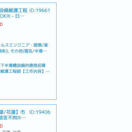
體設備維護工程
ID:19661
OK※－日系
TD
ールスエンジニア・服務/業
)), その他(電気/半導体)
)工程師, サービス/セール
エンジニア(機械)), その
旗下半導體設備供應商招募
械)工程師
備維護工程師【工作內容】・
保養・機台問題分析與解決・
外設備業務支援
、喪假、生理假、產檢假、陪
高雄/花蓮】市
ID:19406
語言不拘※－
TD