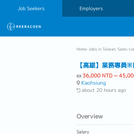
Job Seekers
Employers
Home
/
Jobs in Taiwan
/
Sales
/
co
【高雄】業務專員※
36,000 NTD ~ 45,0
Kaohsiung
about 20 hours ago
Overview
Salary