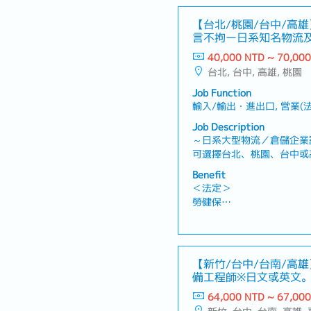
【台北/桃園/台中/高
言不拘ー日系知名物流
40,000 NTD ~ 70,00
台北, 台中, 高雄, 桃園
Job Function
輸入/輸出・進出口, 営業(法
Job Description
～日系大型物流／倉儲企業誠
可選擇台北、桃園、台中或
進出口、國內運輸、倉儲管
Benefit
務・開發新客戶並維護既有
＜法定＞
主・透過電話開發潛在客戶
勞健保
案・了解客戶需求，提供最
加班費
各種休假(特別休假、婚假
假、產假、育嬰假)
退休金
【新竹/台中/台南/高
備工程師※日文或英文
＜公司福利＞
OK※－日系半導體設備
64,000 NTD ~ 67,00
・獎金：1個月～※依公司