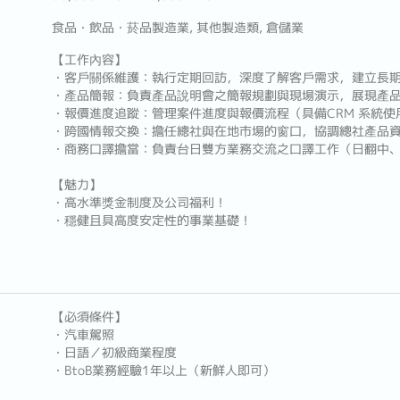
食品・飲品・菸品製造業, 其他製造類, 倉儲業
【工作內容】
・客戶關係維護：執行定期回訪，深度了解客戶需求，建立長
・產品簡報：負責產品說明會之簡報規劃與現場演示，展現產
・報價進度追蹤：管理案件進度與報價流程（具備CRM 系統使
・跨國情報交換：擔任總社與在地市場的窗口，協調總社產品
・商務口譯擔當：負責台日雙方業務交流之口譯工作（日翻中
【魅力】
・高水準獎金制度及公司福利！
・穩健且具高度安定性的事業基礎！
【必須條件】
・汽車駕照
・日語／初級商業程度
・BtoB業務經驗1年以上（新鮮人即可）