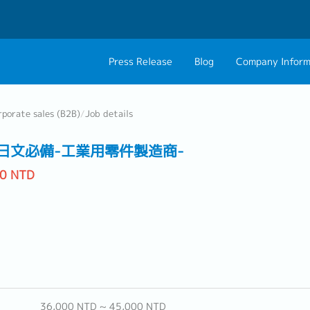
Press Release
Blog
Company Inform
About Us
Contact 
rporate sales (B2B)
/
Job details
Philosophy
Career C
日文必備-工業用零件製造商-
Group CEO Mess
00 NTD
36,000 NTD ~ 45,000 NTD