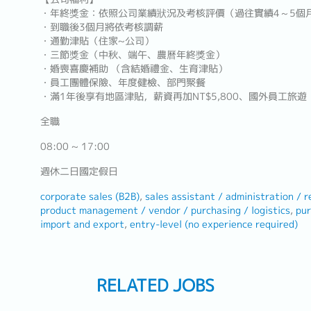
・年終獎金：依照公司業績狀況及考核評價（過往實績4～5個
・到職後3個月將依考核調薪
・通勤津貼（住家~公司）
・三節獎金（中秋、端午、農曆年終獎金）
・婚喪喜慶補助 （含結婚禮金、生育津貼）
・員工團體保險、年度健檢、部門聚餐
・滿1年後享有地區津貼，薪資再加NT$5,800、國外員工旅
全職
08:00 ~ 17:00
週休二日國定假日
corporate sales (B2B)
sales assistant / administration / r
product management / vendor / purchasing / logistics
pur
import and export
entry-level (no experience required)
RELATED JOBS