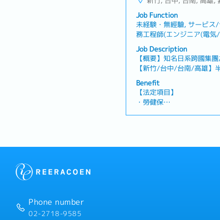
新竹, 台中, 台南, 高雄,
・三節獎金
・員工旅遊(不定期)
Job Function
未経験・無經驗, サービス
務工程師(エンジニア(電気/半
エンジニア・其他(電機/半導
Job Description
スエンジニア・服務/業務工程
【概要】知名日系跨國集團
他(機械)エンジニア・其他(
【新竹/台中/台南/高雄
容】・機台問題現象掌握及
Benefit
決・報告作成及整理、仕樣
【法定項目】
事務處理・國內、海外設備
・勞健保
需3休3輪班
・加班費
・各種休假（特別休假、婚
產假、產假、育嬰假）
・退休金
【公司福利】
・ 一年三次獎金
・各項勤務津貼
・優於勞基法的加班計算倍
・定期健康檢查
Phone number
・優於勞基法的特別休假制
02-2718-9585