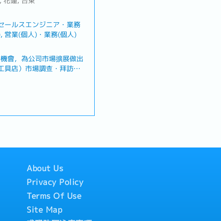
, 花蓮, 台東
 セールスエンジニア・業務
, 営業(個人)・業務(個人)
、全薪病假
、日語課程
場機會，為公司市場擴展做出
假等
工具店）市場調查・拜訪經
產品示範與商品介紹・確認店
競爭產品及市場趨勢資訊・收
善參考・開發新經銷商及合作
覽・完成主管交辦事項■職
下兩個團隊： ① 市場開
、喪假、生理假、產檢假、陪
）開發新用戶及推廣新產品。
負責既有經銷商的拜訪、接
市場開發團隊累積產品知識與
現發展為通路業務等職位。
About Us
Privacy Policy
Terms Of Use
Site Map
資中）