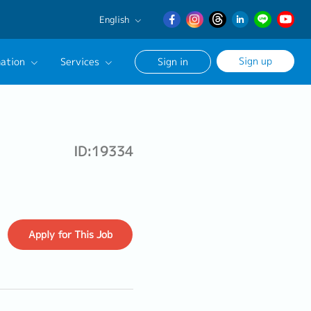
English
English
Sign up
ation
Services
Sign in
日本語
繁體中文
Our Career Advisor
onsultation Service
ID:19334
age
Apply
for This Job