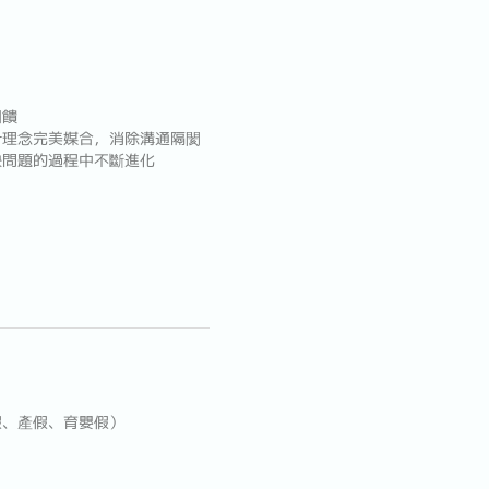
回饋
計理念完美媒合，消除溝通隔閡
決問題的過程中不斷進化
假、產假、育嬰假）