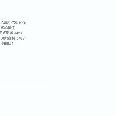
期深厚的信賴關係
品核心價值
用經驗者尤佳）
資訊與客製化需求
、中翻日）