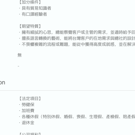
【加分條件】
・具有貿易知識者
・有口譯經驗者
【期望特質】
・擁有細膩的心思，總能察覺客戶或主管的需求，並適時給予
・擅長語言轉換的藝術，能將台灣客戶的在地需求與總社的設
・不畏懼複雜的流程或難題，能從中獲得高度成就感，並在解
無
-
on
【法定項目】
・勞健保
・加班費
・各種休假（特別休假、婚假、喪假、生理假、產檢假、陪產
・退休金
【公司福利】