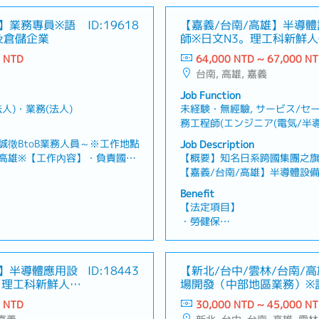
雄】業務專員※語
ID:19618
【嘉義/台南/高雄】半導
及倉儲企業
師※日文N3。理工科新鮮人
半導體設備供應商
0 NTD
64,000 NTD ~ 67,000 N
台南, 高雄, 嘉義
Job Function
人)・業務(法人)
未経験・無經驗, サービス/セ
務工程師(エンジニア(電気/半導体
エンジニア・其他(電機/半導體
徵BtoB業務人員～※工作地點
Job Description
スエンジニア・服務/業務工程師(
高雄※【工作內容】・負責國際
【概要】知名日系跨國集團之
他(機械)エンジニア・其他(機
理及庫存管理等整體物流服務業
【嘉義/台南/高雄】半導體設
客戶關係※主要以新客戶開發為
半導體設備機台裝設、維修、
Benefit
，安排拜訪行程並進行業務提
社內一般事務處理・國內、海
【法定項目】
適合的物流解決方案
・勞健保
、喪假、生理假、產檢假、陪產
・加班費
・各種休假（特別休假、婚假
產假、產假、育嬰假）
雄】半導體應用設
ID:18443
【新北/台中/雲林/台南/
・退休金
。理工科新鮮人
場開發（中部地區業務）※
供應商
日系機械製造商
0 NTD
30,000 NTD ~ 45,000 N
內部規定決定
【公司福利】