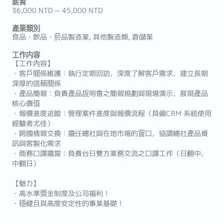
薪資
36,000 NTD ~ 45,000 NTD
產業類別
食品・飲品・菸品製造業, 其他製造類, 倉儲業
工作内容
【工作內容】
・客戶關係維護：執行定期回訪，深度了解客戶需求，建立長期
深厚的信賴關係
・產品簡報：負責產品說明會之簡報規劃與現場演示，展現產品
核心價值
・報價進度追蹤：管理案件進度與報價流程（具備CRM 系統使用
經驗者尤佳）
・跨國情報交換：擔任總社與在地市場的窗口，協調總社產品資
訊與客製化需求
・商務口譯擔當：負責台日雙方業務交流之口譯工作（日翻中、
中翻日）
【魅力】
・高水準獎金制度及公司福利！
・穩健且具高度安定性的事業基礎！