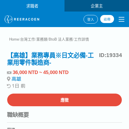
求職者
企業主
註冊
登入
Home
/
台灣工作
/
業務類
/
BtoB 法人業務
/
工作詳情
【高雄】業務專員※日文必備-工
ID:19334
業用零件製造商-
36,000 NTD ~ 45,000 NTD
高雄
1日 前
應徵
職缺概要