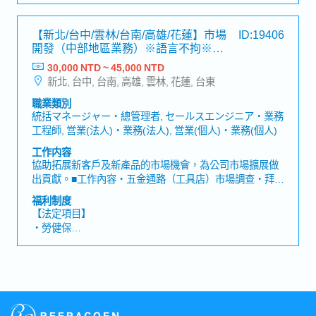
・各種休假（特別休假、婚假、喪假、生理假、產檢假、
陪產假、產假、育嬰假）
【新北/台中/雲林/台南/高雄/花蓮】市場
ID:19406
・退休金
開發（中部地區業務）※語言不拘※－
日系機械製造商
30,000 NTD ~ 45,000 NTD
【公司福利】
新北, 台中, 台南, 高雄, 雲林, 花蓮, 台東
・ 一年三次獎金
・各項勤務津貼
職業類別
・優於勞基法的加班計算倍率
統括マネージャー・總管理者, セールスエンジニア・業務
・定期健康檢查
工程師, 営業(法人)・業務(法人), 営業(個人)・業務(個人)
・優於勞基法的特別休假制度、全薪病假
工作内容
・國內外培訓制度、學習補助、日語課程
協助拓展新客戶及新產品的市場機會，為公司市場擴展做
・提案獎金、久任獎金、久任假等
出貢獻。■工作內容・五金通路（工具店）市場調查・拜訪
經銷商及終端使用者・電動工具產品示範與商品介紹・確
福利制度
認店面狀況並了解銷售情形・蒐集競爭產品及市場趨勢資
【法定項目】
訊・收集客戶回饋並回報公司作為改善參考・開發新經銷
・勞健保
商及合作夥伴・參與公司內外部活動及展覽・完成主管交
・加班費
辦事項■職位特色公司業務部門主要分為以下兩個團隊：
・各種休假（特別休假、婚假、喪假、生理假、產檢假、
① 市場開發團隊透過產品示範（Demo）開發新用戶及推
陪產假、產假、育嬰假）
廣新產品。② 業務（通路業務）團隊： 負責既有經銷商
・退休金
的拜訪、接單與關係維護。入社後將先於市場開發團隊累
積產品知識與市場經驗，未來可依能力與表現發展為通路
【公司福利】