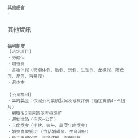
其他語言
-
其他資訊
福利制度
【法定項目】
・勞健保
・加班費
・各種休假（特別休假、婚假、喪假、生理假、產檢假、陪產
假、產假、育嬰假）
・退休金
【公司福利】
・年終獎金：依照公司業績狀況及考核評價（過往實績4～5個
月）
・到職後3個月將依考核調薪
・通勤津貼（住家~公司）
・三節獎金（中秋、端午、農曆年終獎金）
・婚喪喜慶補助 （含結婚禮金、生育津貼）
・員工團體保險、年度健檢、部門聚餐