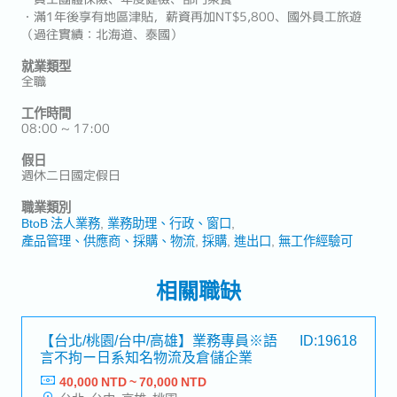
・滿1年後享有地區津貼，薪資再加NT$5,800、國外員工旅遊
（過往實績：北海道、泰國）
就業類型
全職
工作時間
08:00 ~ 17:00
假日
週休二日國定假日
職業類別
BtoB 法人業務
業務助理、行政、窗口
產品管理、供應商、採購、物流
採購
進出口
無工作經驗可
相關職缺
【台北/桃園/台中/高雄】業務專員※語
ID:19618
言不拘ー日系知名物流及倉儲企業
40,000 NTD ~ 70,000 NTD