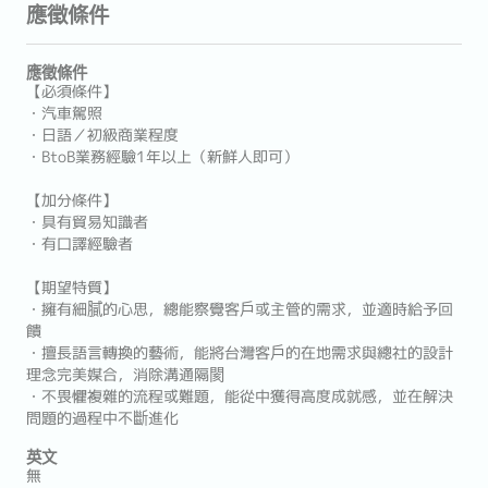
應徵條件
應徵條件
【必須條件】
・汽車駕照
・日語／初級商業程度
・BtoB業務經驗1年以上（新鮮人即可）
【加分條件】
・具有貿易知識者
・有口譯經驗者
【期望特質】
・擁有細膩的心思，總能察覺客戶或主管的需求，並適時給予回
饋
・擅長語言轉換的藝術，能將台灣客戶的在地需求與總社的設計
理念完美媒合，消除溝通隔閡
・不畏懼複雜的流程或難題，能從中獲得高度成就感，並在解決
問題的過程中不斷進化
英文
無