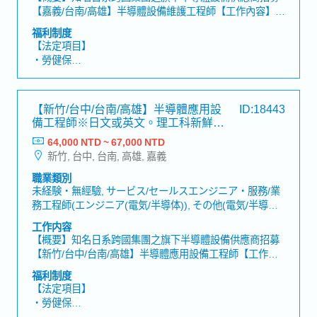
他(機械)エンジニア・其他(機械)工程師
【嘉義/台南/高雄】半導體設備維護工程師【工作內容】・
半導體設備機台裝設、維修、保養・機台問題分析與解
福利制度
決・社內一般事務處理・國內、海外設備業務支援
【法定項目】
・勞健保
・加班費
・各種休假（特別休假、婚假、喪假、生理假、產檢假、
陪產假、產假、育嬰假）
【新竹/台中/台南/高雄】半導體應用設
ID:18443
・退休金
備工程師※日文或英文。理工科新鮮人
OK※－日系半導體設備供應商
64,000 NTD ~ 67,000 NTD
【公司福利】
新竹, 台中, 台南, 高雄, 嘉義
・ 一年三次獎金
・各項勤務津貼
職業類別
・優於勞基法的加班計算倍率
未経験・無經驗, サービス/セールスエンジニア・服務/業
・定期健康檢查
務工程師(エンジニア(電気/半導体)), その他(電気/半導体)
・優於勞基法的特別休假制度、全薪病假
エンジニア・其他(電機/半導體)工程師, サービス/セール
工作内容
・國內外培訓制度、學習補助、日語課程
スエンジニア・服務/業務工程師(エンジニア(機械)), その
【概要】知名日系跨國集團之旗下半導體設備供應商招募
・提案獎金、久任獎金、久任假等
他(機械)エンジニア・其他(機械)工程師
【新竹/台中/台南/高雄】半導體應用設備工程師【工作內
容】・機台問題現象掌握及資料收集・機台問題分析與解
福利制度
決・報告作成及整理、仕樣書交涉、Demo支援・社內一
【法定項目】
般事務處理・國內、海外設備業務支援※可配合加班/輪
・勞健保
班、需3休3輪班
・加班費