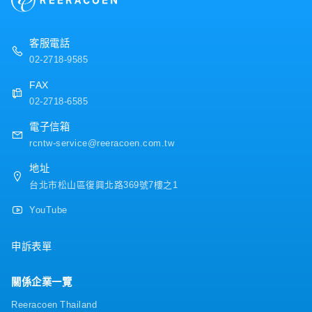
業務等職位。
・三節禮金
・健康檢查
・結婚津貼
客服電話
・久任津貼
02-2718-9585
・交通津貼（已包含於基本薪資中）
・獎金平均3個月，依業績而定（1月支付）
FAX
・年度人事考核
02-2718-6585
電子信箱
rcntw-service@reeracoen.com.tw
地址
台北市松山區復興北路369號7樓之1
YouTube
申訴表單
關係企業一覽
Reeracoen Thailand