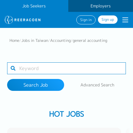
Job Seekers
Employers
Sign up
Sign in
Search Job
Home
/
Jobs in Taiwan
/
Accounting
/
general accounting
Industry
Work Location
Search Job
Advanced Search
Search
HOT JOBS