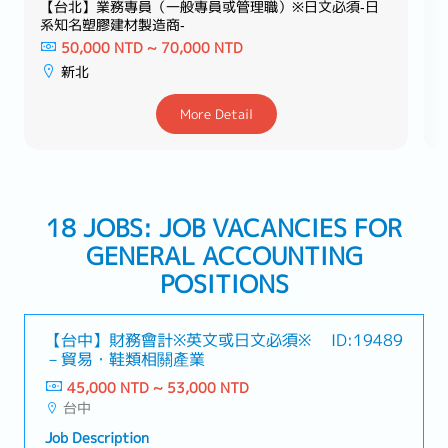
台北】業務專員（一般專員或管理職）※日文必須‐日
【台北】
知名塑膠建材製造商‐
40,00
50,000 NTD ~ 70,000 NTD
台北
新北
More Detail
18 JOBS: JOB VACANCIES FOR
GENERAL ACCOUNTING
POSITIONS
【台中】財務會計※英文或日文必須※
ID:19489
－貿易・鞋類相關產業
45,000 NTD ~ 53,000 NTD
台中
Job Description