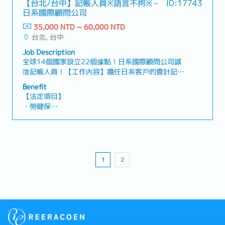
【台北/台中】記帳人員※語言不拘※－
ID:17743
日系國際顧問公司
【企業福利制度】
35,000 NTD ~ 60,000 NTD
・年終獎金：1次／年（平均約2.5～3個月）
台北, 台中
・全勤獎金、年節獎金、員工生日禮金、三節獎金
・交通津貼
Job Description
・員工在職教育訓練
全球14個國家設立22個據點！日系國際顧問公司誠
・國內外旅遊、員工定期聚餐
徵記帳人員！【工作內容】擔任日系客戶的會計記帳
業務！台灣據點主要支援日本企業在台灣的進出，包
Benefit
括據點設立支援、記帳代行、稅務處理、簽證申請和
【法定項目】
薪資計算等。同時，作為日本JETRO的支援，我們也
・勞健保
協助台灣企業進入日本市場（收購或投資）的調查和
・加班費
支援。公司控管每位員工的客戶數量，以避免工作時
・各種休假（特別休假、婚假、喪假、生理假、產檢
間過長，因此您可以穩定地工作，不必擔心加班時間
假、陪產假、產假、育嬰假）
過多！【合作客戶】・日系企業為主，共約70間【魅
・退休金
力】・加班時數低（上半月可能有些許加班，但後半
1
2
段可以進行調整。每月約10小時！）→公司控管每位
【企業福利制度】
員工負責的客戶數量！（平均每人負責約7家企業）
・年終獎金：約2個月，依業績而定（一年1次）
・三節禮金、生日禮金（百貨公司禮券）
・加班費
・健康檢查（一年1次，任職一年後提供）