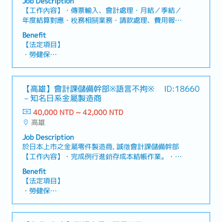
Job Description
・每年兩次調薪機會
【工作內容】・傳票輸入、會計處理・月結／季結／
・餐費補助
年度結算對應・稅務相關業務・請款處理、費用報銷
・員工旅遊
對應・對應內部部門的會計諮詢・未來可承接團隊管
Benefit
・迎新會／午餐聚餐
理工作【魅力】・可活用實務經驗，朝管理職候補發
【法定項目】
・遠端工作制度（通過試用期後）
展・薪資待遇與福利條件具吸引力・兼顧工作生活平
・勞健保
衡與職涯成長・在穩定事業基礎下適合長期發展【公
・加班費
司簡介】・經營電子材料、化學品、生活相關素材的
・各種休假（特別休假、婚假、喪假、生理假、產檢
商社・於台灣市場深耕多年的穩定企業・面向多個產
假、陪產假、產假、育嬰假）
【高雄】會計課儲備幹部※語言不拘※
ID:18660
業提供原材料及相關商材【產品／服務內容】・電子
・退休金
－知名日系金屬製造商
材料相關商材・化學品、機能性原料・食品、健康照
護相關素材・各類原材料的進出口與銷售
40,000 NTD ~ 42,000 NTD
【企業福利制度】
高雄
・年終獎金：2個月（分別在6月、12月支付）
・有業績獎金（去年平均約5個月，依業績而定）
Job Description
・午餐津貼：NT2,400／月
於日本上市之金屬零件製造商, 誠徵會計課儲備幹部
・各種保險完備
【工作內容】・完成例行進銷存成本結帳作業。・審
・員工旅遊：一年一次／5～6月時舉辦（地點多在日
核廠商貨款或費用等應付款項帳務。・每月協助編製
Benefit
本）
財務報表，並針對異常項目進行分析檢討。・協助優
【法定項目】
・每週可申請1天居家辦公
化管理流程、處理異常事項追蹤、跨部門溝通其他一
・勞健保
般會計帳務。・配合會計師事務所年度財稅簽核報告
・各種休假（特別休假、婚假、喪假、生理假、產檢
查帳作業。・盤點作業、成本相關處理及異常排
假、陪產假、產假、育嬰假）
除。・主管交辦事項處理。
・退休金