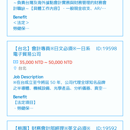
～負責台灣及海外據點會計實務與財務管理的財務會
計職缺～【具體工作內容】・一般現金收支、AR/AP
及日常會計業務・會計傳票處理、供應商請款與付款
Benefit
作業・月結、預算及各類財務報表製作・營業稅、營
＜法定＞
所稅申報、調節表製作及會計師事務所對應・蒐集外
勞健保
部金融資訊與產業資訊，進行分析並提出內部建議・
加班費
海外據點相關稅務、會計確認，以及與當地會計師事
各種休假(特別休假、婚假、喪假、生理假、產檢
務所協作・財務規劃與風險管理相關業務【魅力】・
假、陪產假、產假、育嬰假)
【台北】會計專員※日文必須※ー日系
ID:19598
不只負責一般會計，也能接觸財務規劃與風險管理等
退休金
電子貿易公司
廣泛業務・可參與海外據點相關的會計與稅務對應・
可在日系集團穩定環境中，長期累積專業能力
35,000 NTD ~ 50,000 NTD
＜公司福利＞
台北
・健康檢查
・年終獎金：平均約２個月（依公司業績浮動）
Job Description
・員工旅遊
※在台成立至今將屆 50 年，公司代理全球知名品牌
・國內外出差交通補助
之半導體、機械設備、光學產品、分析儀器、真空產
・人事考核制度：一次/年
品等。【工作內容】・審核費用憑證並入帳・費用結
Benefit
帳報表及科目餘額表製作・扣繳及各類稅調節表製
【法定項目】
作・傳票裝訂及整理・同仁及主管交辦事務・具SAP
・勞健保
使用經驗者尤佳【公司組織】・全體約65位・部門5
・加班費
位
・各種休假(特別休假、婚假、喪假、生理假、產檢
假、陪產假、產假、育嬰假)
【桃園】財務會計部經理※英文必須※
ID:19592