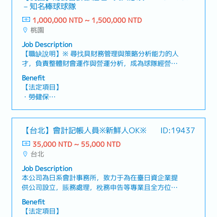
・退休金
－知名棒球球隊
1,000,000 NTD ~ 1,500,000 NTD
【企業福利制度】
桃園
・年終：平均4個月(1年發放2次，依業績浮動)
・優於法規的休假制度
Job Description
・定期健康檢查（含1天公假）
【職缺說明】※ 尋找具財務管理與策略分析能力的人
・員工旅行
才，負責整體財會運作與營運分析，成為球隊經營決
・企業尾牙
策的重要推動者【工作內容】・負責球隊年度預算編
Benefit
・久任員工獎勵
列、滾動預測與實際執行差異分析，定期提供經營層
【法定項目】
與集團所需財務報告・主導月結、季結與年結流程，
・勞健保
確保財務數據準確，定期向日本總公司提交財務報
・加班費
表、營運分析、現金流預測與特別專案財務資料，確
・各種休假（特別休假、婚假、喪假、生理假、產檢
保符合IFRS與集團規範・作為跨部門橋樑，與球隊營
假、陪產假、產假、育嬰假）
【台北】會計記帳人員※新鮮人OK※
ID:19437
運、行銷、棒球事務及HR等單位協作，提供財務建
・退休金
議與數據支援・監督會計日常作業，並與會計師事務
35,000 NTD ~ 55,000 NTD
所及審計團隊合作完成查帳與合規工作・管理球隊各
台北
【企業福利】
項收支（票房收入、轉播權、贊助、商品銷售、球員
・年終獎金（平均1個月）
Job Description
薪酬等）之財務運作，並進行成本效益分析・優化財
・年節禮金／品：開工紅包、端午禮金、中秋禮金
本公司為日系會計事務所，致力于為在臺日資企業提
務流程與內控制度，確保風險控管與營運效率・支援
・結婚禮金、生育禮金、喪葬慰問金
供公司設立，賬務處理，稅務申告等專業且全方位的
資本支出分析、球場營運改善計畫與其他專案評估・
・生日假
管理顧問諮詢服務。擴編招募【台北】會計記帳人員
資金管理，確保資金運作健全・帶領並管理4人財會
Benefit
・員工團保／意外險／醫療險
※日文※【工作內容】・所得稅、營業稅申報、關聯
團隊，負責工作分配、績效管理與專業發展・優化會
【法定項目】
・眷屬團保／意外險／醫療險
稅務處理・結帳作業與帳務處理、編製帳務報表、會