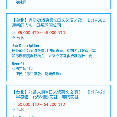
計與財務作業流程，提升團隊工作效率與數據準確度
・勞健保
・職工福利委員會
計師查帳對應・薪資計算、加退勞健保、其他人事相
【公司組織】・全體:約160名(含教練及球隊)・部
・加班費
・完整教育訓練／教育訓練補助
關・相關代辦 (公司設立、變更登記)・日系企業來台
門: 4人(應收、應付、總帳、財務)
・各種休假（特別休假、婚假、喪假、生理假、產檢
・團建活動、員工定期健檢
設點等相關協助・主管交辦事項※主要客戶群：日系
假、陪產假、產假、育嬰假）
【台北】會計初級專員※日文必須／歡
ID:19580
企業【魅力】・在工作中將有機會透過接觸多元的行
・退休金
迎新鮮人※ー日系顧問公司
業別國內外客戶，更深入的了解各個不同行業的運作
和挑戰・稅務申報季節之外不太常加班，工作及生活
35,000 NTD ~ 45,000 NTD
【公司福利】
可獲得平衡！
台北
・獎金：至少1個月＋視公司業績分發
・伙食費（含於薪資內，非課税範圍）
Job Description
・交通費 (實支實付全額補助)
日系顧問公司誠徵會計初級專員，初期將以薪資計算
・人事考評：一年1次 (視個人表現可能調薪)
與勞務相關業務為主，未來亦可逐步接觸會計、稅務
・三節獎金 (端午/中秋/春節)
等專業領域。即使無相關經驗，也能透過完整教育制
Benefit
度培養專業知識，適合希望長期發展職涯的人才。
＜法定項目＞
【工作內容】・負責客戶薪資計算業務・勞務相關業
・保險（勞工保險、健康保險）
務及各項申請支援・會計資料輸入、文件製作與帳務
・加班費
管理・日文郵件對應及客戶應對支援・與公司內部成
・各類休假（特休、婚喪假、生理假、產假、產檢
員協作及各項行政事務處理・未來將依能力逐步負責
假、陪產假、育嬰假）
【台北】財會人員※日文或英文必須※
ID:19426
會計、稅務相關業務・其他主管交辦事項
・退休金制度
ー半導體・化學相關商社ー専門商社
50,000 NTD ~ 64,200 NTD
＜公司福利＞
台北
・年終獎金：約1～4個月（依公司業績與個人表現調
整）