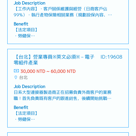
Job Description
【工作內容】・客戶關係維護與經營（日商客戶佔
99%）・執行產物保險相關業務（規劃投保內容、協
助保險理賠申請等）・協助部門營業運作【工作魅
Benefit
力】・日系大型保險公司，可建立穩定的職涯發
【法定項目】
展！・能充分運用自身的專業知識與技能！
・勞健保
・加班費
・各種休假（特別休假、婚假、喪假、生理假、產檢
假、陪產假、產假、育嬰假）
【台北】營業專員※英文必須※－電子
ID:19608
・退休金
零組件產業
30,000 NTD ~ 60,000 NTD
【公司福利】
台北
・三節獎金
・獎金：依公司業績及個人表現
Job Description
・勞保費補助
日系大型連接器製造商正在招募負責外商客戶的業務
・優於勞基法之有薪假
職！首先負責既有客戶的跟進銷售，後續開始挑戰開
・不定期國內外員工旅遊或旅遊津貼
發新客戶。客戶皆為大型電腦製造商！【具體工作內
Benefit
・團保及企業年金（全額公司補助）
容】・負責ICT、汽車及工業設備領域電子零組件的
【法定項目】
・員工教育訓練
B2B業務・管理產品專案進度・管理客戶訂單及
・勞健保
・相關專業證照加給
FCST・預估每月業績數字，追蹤目標達成進度・處
・加班費
・不定時聚餐
理及對應客戶客訴・與總公司召開會議，檢討專案進
・各種休假（特別休假、婚假、喪假、生理假、產檢
・遠端居家上班
度及成果【職缺魅力】・可接觸ICT、汽車及工業設