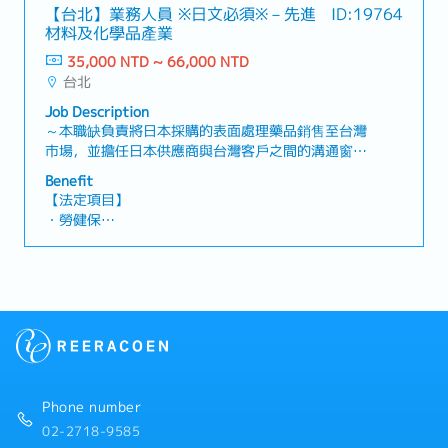
假、陪產假、產假、育嬰假）
・彈性上下班
【台北】業務人員 ※日文必須※－先進
ID:19764
備等多個具成長性的產業領域。・可累積產品提案、
・退休金
材料及化學品產業
訂單管理、專案進度及業績管理等完整的營業經
驗。・可於穩定的企業基礎下，提升電子零組件營業
35,000 NTD ~ 66,000 NTD
【公司福利】
的專業能力。【公司簡介】・為製造及銷售電子零組
台北
・年終獎金（約1.5個月，依業績而定）
件的日系企業。・於台灣設有製造據點及營業據
・三節禮金
Job Description
點。・產品廣泛應用於ICT及工業設備等領域。
・伙食津貼
～本職缺負責將日本採購的表面處理藥品銷售至台灣
・交通津貼
市場，並擔任日本供應商與台灣客戶之間的溝通窗口
～【工作內容】・負責表面處理藥品（電鍍液）及／
Benefit
或藥品自動分析裝置相關業務。・將從日本採購的表
【法定項目】
面處理藥品銷售至台灣市場・與日本供應商進行聯繫
・勞健保
及業務協調・與台灣客戶進行商談、聯繫及協調・擔
・加班費
任日本供應商與台灣客戶之間的溝通窗口【魅力】・
・各種休假（特別休假、婚假、喪假、生理假、產檢
可同時接觸日本供應商及台灣客戶，發揮日文能力並
假、陪產假、產假、育嬰假）
累積業務經驗。【產品／服務內容】・表面處理藥
・退休金
品・電鍍相關藥品・先進材料相關產品
【公司福利】
・全民健康保險
・勞工保險
・交通津貼
Phone number
・獎金：每年2次(全年平均約7個月)
02-2718-9585