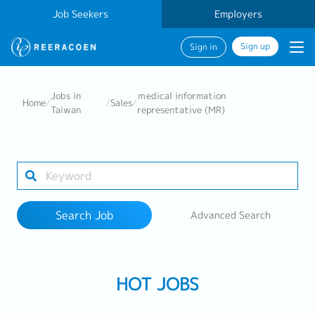
Job Seekers
Employers
Sign up
Sign in
Search Job
Jobs in
ｍedical information
Home
/
/
Sales
/
Taiwan
representative (MR)
Industry
Work Location
Search Job
Advanced Search
Search
HOT JOBS