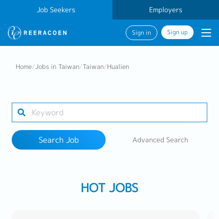
Job Seekers
Employers
Sign up
Sign in
Search Job
Home
/
Jobs in Taiwan
/
Taiwan
/
Hualien
Industry
1 selected
Search Job
Advanced Search
Search
HOT JOBS