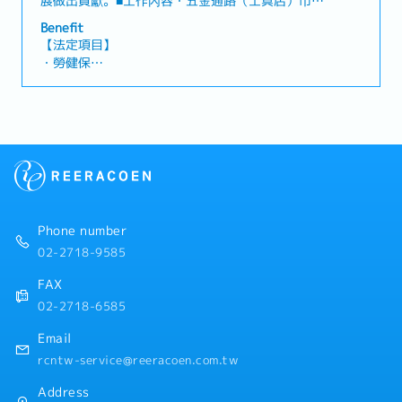
展做出貢獻。■工作內容・五金通路（工具店）市場
調查・拜訪經銷商及終端使用者・電動工具產品示範
Benefit
與商品介紹・確認店面狀況並了解銷售情形・蒐集競
【法定項目】
爭產品及市場趨勢資訊・收集客戶回饋並回報公司作
・勞健保
為改善參考・開發新經銷商及合作夥伴・參與公司內
・加班費
外部活動及展覽・完成主管交辦事項■職位特色公司
・各種休假（特別休假、婚假、喪假、生理假、產檢
業務部門主要分為以下兩個團隊： ① 市場開發團隊
假、陪產假、產假、育嬰假）
透過產品示範（Demo）開發新用戶及推廣新產品。
・退休金
② 業務（通路業務）團隊： 負責既有經銷商的拜
訪、接單與關係維護。入社後將先於市場開發團隊累
【公司福利】
積產品知識與市場經驗，未來可依能力與表現發展為
・三節禮金
通路業務等職位。
・健康檢查
・結婚津貼
Phone number
・久任津貼
02-2718-9585
・交通津貼（已包含於基本薪資中）
・獎金平均3個月，依業績而定（1月支付）
FAX
・年度人事考核
02-2718-6585
Email
rcntw-service@reeracoen.com.tw
Address