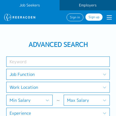
Job Seekers
Employers
Sign up
Sign in
Search Job
ADVANCED SEARCH
Industry
Work Location
Job Function
Work Location
Search
Min Salary
~
Max Salary
Experience