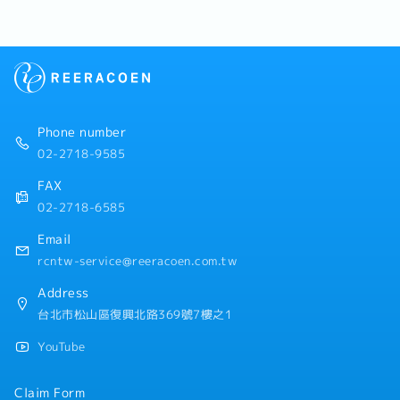
Phone number
02-2718-9585
FAX
02-2718-6585
Email
rcntw-service@reeracoen.com.tw
Address
台北市松山區復興北路369號7樓之1
YouTube
Claim Form