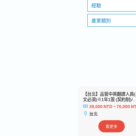
經驗
產業類別
【新竹】採購/口譯專員※活用
【台北】品管中英翻譯人員(
日文ー日系大型建材製造商
文必須)※1年1簽 (契約制)/
表現續簽※歡迎新鮮人－知
38,000 NTD ~ 60,000 NTD
39,000 NTD ~ 70,000 N
日系專案工程
新竹
台北
看更多
看更多