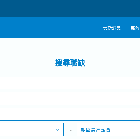
最新消息
部落
搜尋
註
產業類別
工作地點
搜尋職缺
職
~
期望最高薪資