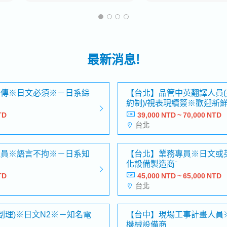
最新消息!
宣傳※日文必須※－日系綜
【台北】品管中英翻譯人員(英
約制)/視表現續簽※歡迎新
程
TD
39,000 NTD ~ 70,000 NTD
台北
理員※語言不拘※－日系知
【台北】業務專員※日文或
化設備製造商⁻
TD
45,000 NTD ~ 65,000 NTD
台北
副理)※日文N2※－知名電
【台中】現場工事計畫人員
機械設備商