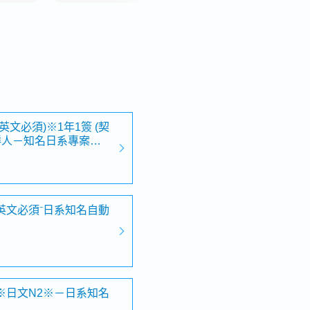
文必須)※1年1簽 (契
鮮人－知名日系專案工
英文必須⁻日系知名自動
※日文N2※－日系知名