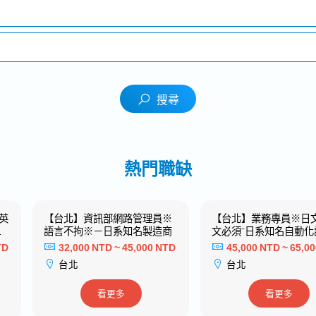
搜尋
熱門職缺
英
【台北】資訊部網路管理員※
【台北】業務專員※日
視
語言不拘※－日系知名製造商
文必須⁻日系知名自動化
名
造商⁻
TD
32,000 NTD ~ 45,000 NTD
45,000 NTD ~ 65,0
台北
台北
看更多
看更多