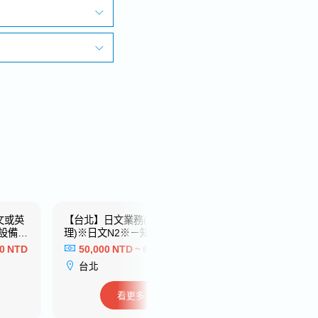
文或英
【台北】日文業務(係長/副
【台中】現場工事
設備製
理)※日文N2※－知名電子製
日文N2※－日系知
造業
商
00 NTD
50,000 NTD ~ 60,000 NTD
44,000 NTD ~ 
台北
台中
看更多
看更多