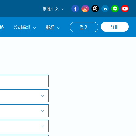
繁體中文
English
格
公司資訊
服務
註冊
登入
日本語
繁體中文
冊使用求職・轉職相關服務
公司簡介
搜尋
涯諮詢服務
經營理念
CEO的話