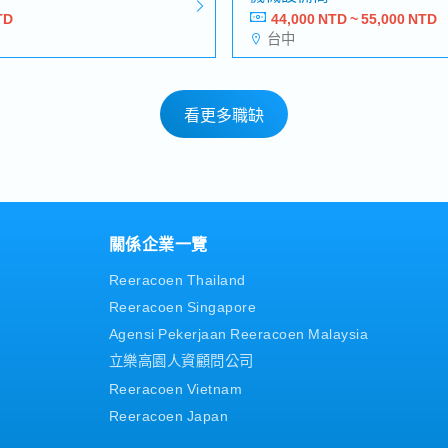
TD
44,000 NTD ~ 55,000 NTD
台中
看更多職缺
關係企業一覽
Reeracoen Thailand
Reeracoen Singapore
Agensi Pekerjaan Reeracoen Malaysia
立樂高園人資顧問公司
Reeracoen Vietnam
Reeracoen Japan