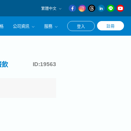
繁體中文
English
格
公司資訊
服務
註冊
登入
日本語
繁體中文
冊使用求職・轉職相關服務
公司簡介
涯諮詢服務
經營理念
餐飲
ID:19563
CEO的話