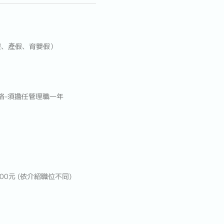
假、產假、育嬰假）
資格-須擔任管理職一年
00元 (依介紹職位不同)