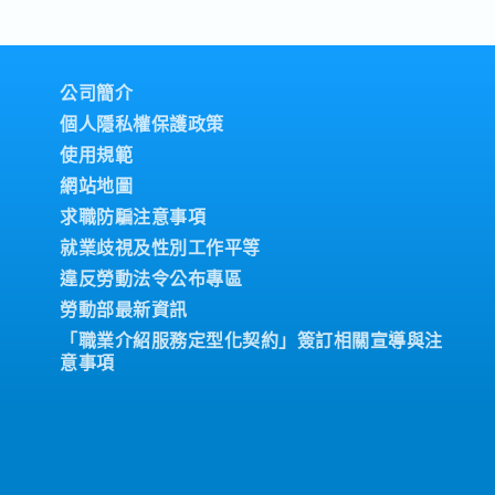
・特別津貼。
金（依公司業績發放）
公司簡介
個人隱私權保護政策
使用規範
網站地圖
求職防騙注意事項
就業歧視及性別工作平等
違反勞動法令公布專區
勞動部最新資訊
「職業介紹服務定型化契約」簽訂相關宣導與注
意事項