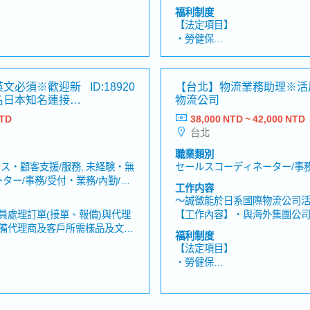
查 EQP、檢驗程序手冊・追蹤供
【工作內容】・協助業務人員
福利制度
關文件的進度・審查、彙整並整
理客戶指定貨物及出貨相關作
【法定項目】
【職缺魅力】・參與大型發電廠
理空運及海運詢價、報價作業・以
・勞健保
實際支持台灣電力基礎建設發
進行聯繫及協調・建立及管理
假、喪假、生理假、產檢假、陪
・加班費
值與影響力・可直接參與設備品
客戶資料與相關紀錄・與公司
・各種休假（特別休假、婚假
工作對工程進度及專案成果之影
進度【魅力】・可透過與海外
產假、產假、育嬰假）
英文必須※歡迎新
ID:18920
【台北】物流業務助理※活
案推動成果間的連結・擔任品管
空海運實務知識。【產品／服
・退休金
名日本知名連接器
物流公司
直接參與跨國協作與決策執行・
運及海運服務・貨物運輸及進
日本總公司等多方關係人密切合
NTD
38,000 NTD ~ 42,000 NTD
12月分發，過往平均約2個月
【公司福利】
理能力
台北
＜法定＞
※依照日本法律規定
職業類別
・社會保險(健康保險、雇用保
ス・顧客支援/服務, 未経験・無
セールスコーディネーター/事務
險)
ター/事務/受付・業務/內勤/窗
工作内容
～誠徵能於日系國際物流公司
＜公司福利＞
員處理訂單(接單、報價)與代理
【工作內容】・與海外集團公司聯繫
・年終獎金
備代理商及客戶所需樣品及文
客戶對應與關係維護（E-mail
・業務津貼
福利制度
並確認相關問題需求。・保持與客
文件製作・協助業務相關工作
・伙食津貼
【法定項目】
聯繫，電話及e-mail回覆並確
等）・針對客戶提出的問題（
・特別津貼
・勞健保
業務人員控管出貨，並處理出貨
等）進行調查並回覆・運用空
・員工旅遊
・加班費
工廠生產及協調出貨進度，並隨
方式，協調並安排國際貨物進
・尾牙
・各種休假（特別休假、婚假
員處理銷售業務相關作業。・其
依業務需求，可能需陪同業務
・健康檢查
假、喪假、生理假、產檢假、陪
產假、產假、育嬰假）