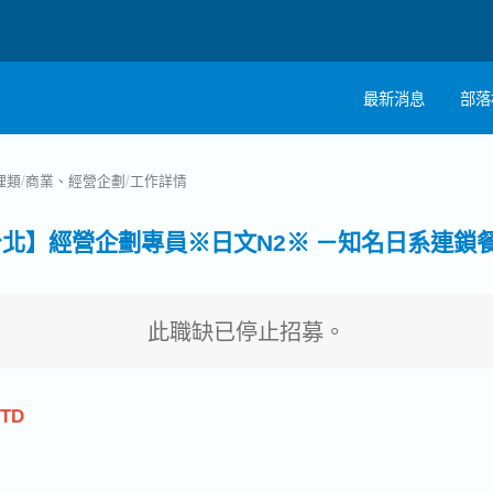
最新消息
部落
註
理類
/
商業、經營企劃
/
工作詳情
職
台北】經營企劃專員※日文N2※ －知名日系連鎖
此職缺已停止招募。
NTD