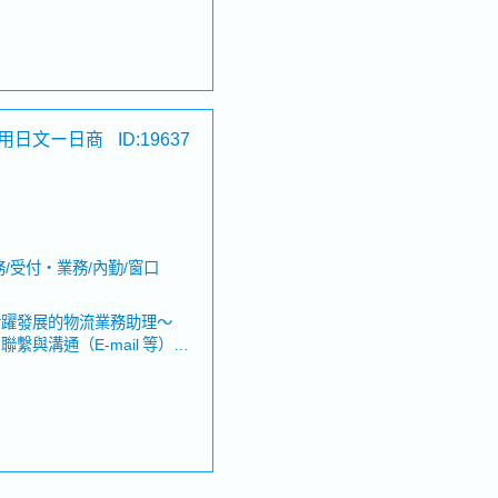
及客戶經理處理日常業務・處
業・回覆既有客戶的需求・處
Email為主與海外代理商
客戶信用額度・建立及維護新
內部相關部門聯繫並確認作業
、喪假、生理假、產檢假、陪
代理商聯繫，累積國際貿易及
用日文ー日商
ID:19637
務內容】・國際物流服務・空
出口相關服務
險、勞災保險、厚生年金保
/受付・業務/內勤/窗口
活躍發展的物流業務助理～
與溝通（E-mail 等）・
 等）・資料整理、數據分析及
（報價單製作、市場資訊蒐集
如物流相關法規、進出口規定
運、海運、鐵路及卡車等運輸
出口運輸作業【補充資訊】・
、喪假、生理假、產檢假、陪
拜訪客戶，或前往物流據點、