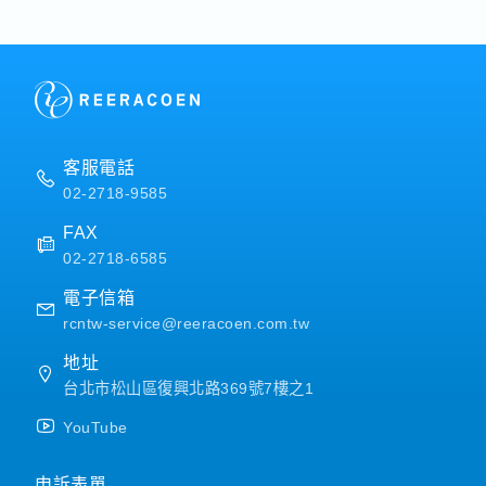
他主管及業務交辦事項。【
產假、產假、育嬰假）
・退休金
【公司福利】
・ 年度獎金 (夏季及冬季，
金發放。職務類別，個人績
同。過往平均約2個月以上
・完備的教育訓練制度 (
客服電話
研修，並提供自我進修機會
02-2718-9585
・人事考評 (1次/年) *
・外語學習補助
FAX
・員工旅遊
02-2718-6585
・員工健康檢查
・交通津貼
電子信箱
・重視每位員工發展的多元
rcntw-service@reeracoen.com.tw
・部門定期聚餐補助金
・婚喪喜慶補助
地址
・員工提案改善獎金
台北市松山區復興北路369號7樓之1
・三節獎金 (春節.端午.中秋
・生日禮金
YouTube
(工讀生及約聘人員非比照正
申訴表單