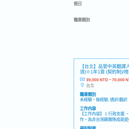
假日
職業類別
【台北】品管中英翻譯人
須)※1年1簽 (契約制)
新鮮人－知名日系專案
39,000 NTD ~ 70,000 
台北
職業類別
未経験・無經驗, 通訳/翻訳
工作内容
【工作內容】 1.行政支援:・協助主管處理日常行政相關工
作・為非台灣籍團隊成員提
參與與業主、供應商及其他
福利制度