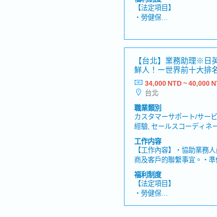
譯。 2.品質文件支援:・審
【法定項目】
應商提交製造紀錄及品質相
・勞健保
理品質紀錄，提交給業主。
・加班費
專案建設，透過專案執行，
・各種休假（特別休假、婚
展，工作成果具明確社會價
產假、產假、育嬰假）
質管理作業，深入了解品管
・退休金
【台北】業務助理※日
響，親身體會自身工作與專
鮮人！ー世界前十大排
團隊之間的重要溝通窗口，
【公司福利】
大廠
與現場工程團隊、供應商及
34,000 NTD ~ 40,000 
・獎金 (年中/年終) *6月
作，累積專案協調與溝通管
台北
・員工健康檢查津貼
・伙食津貼 (含在薪資內)
職業類別
・通勤津貼
カスタマーサポート/サービ
經驗, セールスコーディネー
口
工作内容
【工作內容】・協助業務人
商及客戶的聯繫事宜。・準
件，電話及e-mail回覆
福利制度
戶、代理商及海外各據點間之
【法定項目】
認及調整交貨日期。・協助
・勞健保
相關文件作業。・負責追蹤
・加班費
時掌控進度。・協助業務人
・各種休假（特別休假、婚