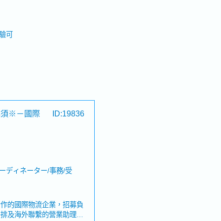
驗可
必須※－國際
ID:19836
ーディネーター/事務/受
合作的國際物流企業，招募負
安排及海外聯繫的營業助理～