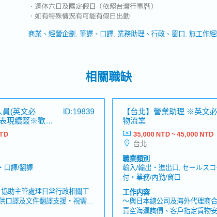
・週休六日及國定假日（依照台灣行事曆）
・如有特殊情況有可能有假日出勤
商業、經營企劃
筆譯、口譯
業務助理、行政、窗口
無工作經
相關職缺
員(英文必
ID:19839
【台北】營業助理 ※英文
/視表現續簽※歡迎
物流業
工程
NTD
35,000 NTD ~ 45,000 NTD
台北
職業類別
・口譯/翻譯
輸入/輸出・進出口, セールスコ
付・業務/內勤/窗口
工作内容
供口譯及文件翻譯支援・視需求
～與日本總公司及海外代理商
相關單位的會議，並擔任會議口
責空海運詢價、客戶指定貨物