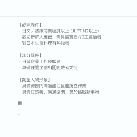
【必須條件】
・日文／初級商業程度以上 (JLPT N2以上)
・歡迎新鮮人應徵，需具備實習/打工經驗者
・對日本生食料理有熱忱者
【加分條件】
・日系企業工作經驗者
・具備經營企劃相關經驗者尤佳
【期望人物形象】
・具備跨部門溝通能力且能獨立作業
・具責任感善、溝通協調、勇於挑戰新事物
無
-