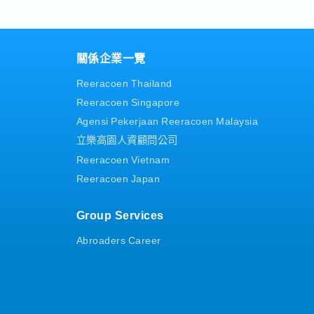
組織人數】52名
倉庫等現場進行訪查與確認
※上述月薪已包含業務・伙食
・退休金
【公司福利】
獎金：固定1.25個月＋變動獎
關係企業一覽
2次/年) *視公司業績目標達成獎
效及整體業績達成情況，有所不
Reeracoen Thailand
。
Reeracoen Singapore
公司內部教育訓練與外部專業機構
)
Agensi Pekerjaan Reeracoen Malaysia
根據工作表現，具調薪機會
立樂高園人資顧問公司
Reeracoen Vietnam
Reeracoen Japan
溝通管道及人性化管理制度
Group Services
Abroaders Career
)
職福利)