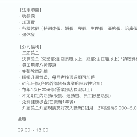
【法定項目】
・勞健保
・加班費
・各種休假（特別休假、婚假、喪假、生理假、產檢假、陪產
・退休金
【公司福利】
・三節獎金
・決算獎金 (營業部:副店長職以上、總部:主任職以上) *領取
・員工用餐八折優惠
・完整教育訓練
・順暢升遷管道，每月考核通過即可加薪
・幹部研修(各級幹部皆有專業的階段性培訓)
・每年1次日本研修(營業部店長職以上)
・不定期社內活動(聚餐、運動會、員工舒壓活動)
・免費健康檢查(在職滿1年後)
・介紹獎金介紹親朋友好友入職滿3個月，即可獲得3,000~5,0
全職
09:00 ~ 18:00