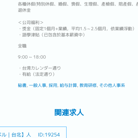
各種休假(特別休假、婚假、喪假、生理假、產檢假、陪產假、
退休金
＜公司福利＞
・獎金（固定1個月+業績，平均1.5～2.5個月，依業績浮動）
・語學津貼（已包含於基本薪資中）
全職
9:00 ~ 18:00
・台湾カレンダー通り
・有給（法定通り）
秘書
一般人事
採用
給与計算
教育研修
その他人事系
関連求人
ベル｜台北】人
ID:19254