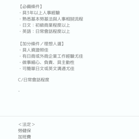
【必備條件】
・具3年以上人事經驗
・熟悉基本勞基法與人事相關流程
・日文：初級商業程度以上
・英語：日常會話程度以上
【加分條件／理想人選】
・具人資證照佳
・有日商或外商企業工作經驗尤佳
・做事細心、負責、具主動性
・可簡單日文或英文溝通尤佳
C/日常會話程度
-
＜法定＞
勞健保
加班費