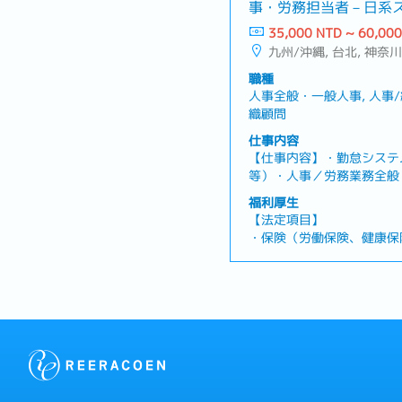
事・労務担当者－日系
35,000 NTD ~ 60,00
九州/沖縄, 台北, 神奈川
職種
人事全般・一般人事, 人事
織顧問
仕事内容
【仕事内容】・勤怠システ
等）・人事／労務業務全般
保、給与計算、評価制度 
福利厚生
る企画および実行・社員フ
【法定項目】
賞与計算・労働保険、健康
・保険（労働保険、健康保
き・人事規程、社内制度、
・残業代
トラブル、申立て案件の一
・各休暇（有給休暇、慶弔
連業務（上長指示による）
暇、妊娠検査休暇、出産の
・退職金
【会社独自の福利厚生】
・ボーナス年に2回（上半
・三節ギフト
・お誕生日休暇