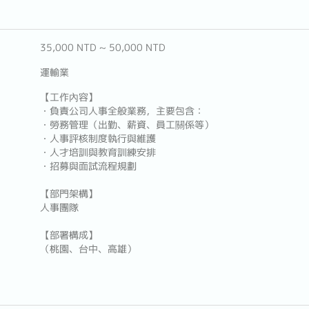
35,000 NTD ~ 50,000 NTD
運輸業
【工作內容】
・負責公司人事全般業務，主要包含：
・勞務管理（出勤、薪資、員工關係等）
・人事評核制度執行與維護
・人才培訓與教育訓練安排
・招募與面試流程規劃
【部門架構】
人事團隊
【部署構成】
（桃園、台中、高雄）