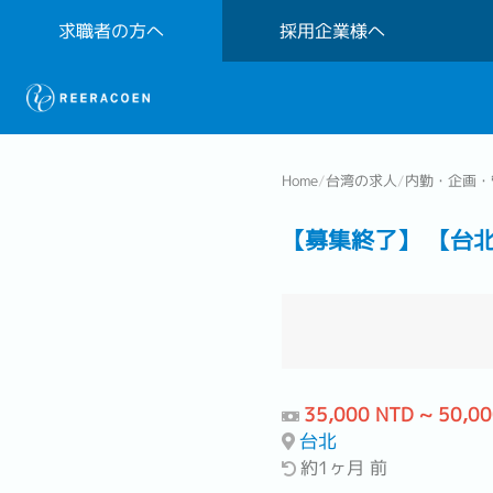
求職者の方へ
採用企業様へ
Home
/
台湾の求人
/
内勤・企画・
【募集終了】 【台
35,000 NTD ~ 50,0
台北
約1ヶ月 前