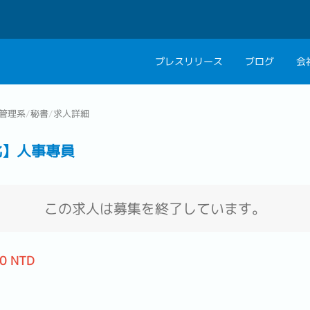
プレスリリース
ブログ
会
会社概要
キャリアコン
管理系
/
秘書
/
求人詳細
私たちの考え方
キャリアカウ
北】人事專員
グループ代表メッセ
採用情報
この求人は募集を終了しています。
00 NTD