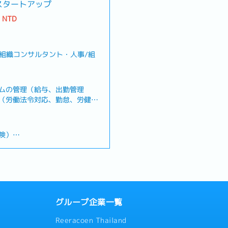
スタートアップ
0 NTD
/組織コンサルタント・人事/組
ムの管理（給与、出勤管理
（労働法令対応、勤怠、労健
等）・採用・育成・定着に関す
ォローおよび労務管理・給与、
保険、退職金に関する各種手続
険）
業務フローの整備・改訂・労使
次対応・その他、人事・労務関
休暇、生理休暇、産前産後休
付き添い休暇、育児休暇）
グループ企業一覧
期・下半期）
Reeracoen Thailand