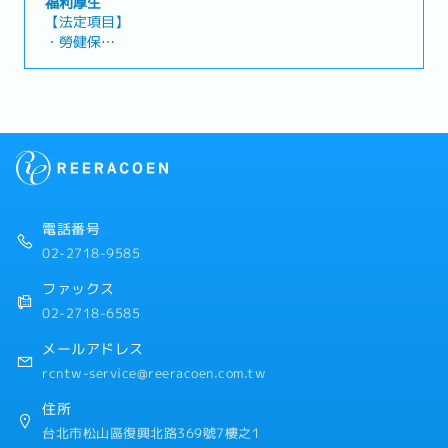
福利厚生
ョンです。■主な業務内容 ・部門間の調整: 各部署
【法定項目】
間の連携をスムーズにし、業務プロセスの進捗を管
・勞健保
理します・日本人スタッフのサポート: 日本人スタ
・加班費
ッフの業務サポートや、社内コミュニケーションの
・各種休假（特別休假、婚假、喪假、生理假、產檢
円滑化を図ります・事務・コーディネーション: 単
假、陪產假、產假、育嬰假）
なる事務処理にとどまらず、営業活動が円滑に進む
・退休金
ための各所への手配や調整を行います
【公司福利】
・三節禮金
・健康檢查
・結婚津貼
電話番号
・久任津貼
02-2718-9585
・交通津貼（已包含於基本薪資中）
・獎金平均3個月，依業績而定（1月支付）
ファックス
・年度人事考核
02-2718-6585
メールアドレス
rcntw-service@reeracoen.com.tw
住所
台北市松山區復興北路369號7樓之1