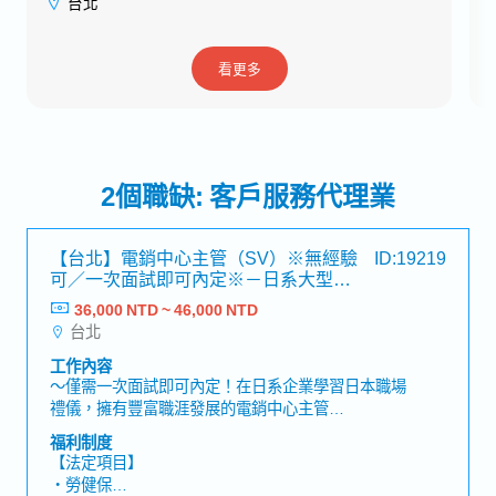
台北
看更多
2個職缺: 客戶服務代理業
【台北】電銷中心主管（SV）※無經驗
ID:19219
可／一次面試即可內定※－日系大型
BPO企業
36,000 NTD ~ 46,000 NTD
台北
工作內容
～僅需一次面試即可內定！在日系企業學習日本職場
禮儀，擁有豐富職涯發展的電銷中心主管
（Supervisor）職位～公司提供完整的內部教育訓
福利制度
練，即使沒有相關經驗也能活躍表現！【工作內
【法定項目】
容】・管理與培訓約10位左右電銷人員・出勤管理、
・勞健保
排班調整・案件數據分析與業績改善提案・撰寫週報