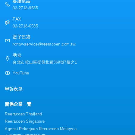
客服電話
10%！・非24小時制，工作時間為早晚兩班制
・交通費：實支實付（上限3,000元）
（09:00～21:00 間排班）。【推薦對象】・想要找
02-2718-9585
・全勤津貼
穩定正職工作者・有服務業經驗，希望轉換到辦公室
・企業樣品（化妝品或營養品等）
FAX
內勤工作者
・只要符合一般禮儀，服裝是自由的
02-2718-6585
▶關於人事考核制度
・加薪制度：一年2回（3月、9月）
電子信箱
・加薪幅度：11%（比起年資更加重視個人業績表
rcntw-service@reeracoen.com.tw
現）
地址
台北市松山區復興北路369號7樓之1
YouTube
申訴表單
關係企業一覽
Reeracoen Thailand
Reeracoen Singapore
Agensi Pekerjaan Reeracoen Malaysia