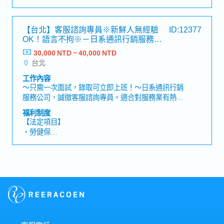
・加班費
／月報・客戶溝通與對應・對話腳本（Script）製作
・各種休假（特別休假、婚假、喪假、生理假、產檢
與優化・協助招募作業（電話面試、安排面試時間
假、陪產假、產假、育嬰假）
【台北】客服諮詢專員※新鮮人無經驗
ID:12377
等）【工作魅力】・完全內勤辦公，不需外出・正職
・退休金
OK！語言不拘※－日系通訊行銷服務公
聘用，對無經驗者亦提供完善培訓・可用員工優惠購
司
買日本製化妝品與保健食品，並可試用新產品・每年
30,000 NTD ~ 40,000 NTD
【公司福利】
調薪2次，最高可達10％・非24小時輪班，採09:00
台北
・業績獎金：去年1個月（視業績與實際營運狀況為
～21:00兩班制【適合這樣的你】・想以正職身分從
主）
工作內容
事穩定工作・希望從服務業轉換至辦公室內勤工作者
・個人達成獎金
～只需一次面試，錄取可立即上班！～日系通訊行銷
・交通費：實支實付（上限3,000元）
服務公司，誠徵客服諮詢專員。適合對服務業有熱
・全勤津貼
忱，希望轉做內勤的求職者！不僅能學習日本職場禮
福利制度
・企業樣品（化妝品或營養品等）
儀，還能在完善的教育訓練下迅速上手，開啟多元發
【法定項目】
・只要符合一般禮儀，服裝是自由的
展的職涯✨【工作內容】▶既有客戶維繫・接聽已購
・勞健保
▶關於人事考核制度
買商品的客戶來電，協助解決疑問。・回覆來自官網
・加班費
・加薪制度：一年2回（3月、9月）
或Facebook的購物諮詢與電子郵件詢問。▶電話行
・各種休假（特別休假、婚假、喪假、生理假、產檢
・加薪幅度：11%（比起年資更加重視個人業績表
銷・透過電話向既有客戶介紹並推廣新商品。※電話
假、陪產假、產假、育嬰假）
現）
服務比例約70%，Email 回覆約30%。※主要銷售日
・退休金
本產品，需要以理解「日式待客之道（おもてな
し）」的態度來對應客戶。【職缺亮點】・純辦公室
【公司福利】
內工作，無需外出！・教育訓練完善！無經驗也不煩
・業績獎金：去年1個月（視業績與實際營運狀況為
惱！・免費樣品與員工折扣！在發售前搶先體驗即將
主）
問世的商品・每年有2次調薪機會，最高可調薪
・個人達成獎金