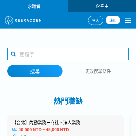
求職者
企業主
註冊
登入
搜尋
1 selected
搜尋
更改搜尋條件
工作地點
熱門職缺
搜尋
【台北】內勤業務－商社・法人業務
40,000 NTD ~ 45,000 NTD