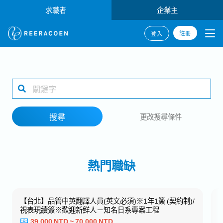
求職者
企業主
註冊
登入
搜尋
1 selected
搜尋
更改搜尋條件
工作地點
熱門職缺
搜尋
【台北】品管中英翻譯人員(英文必須)※1年1簽 (契約制)/
視表現續簽※歡迎新鮮人－知名日系專案工程
39,000 NTD ~ 70,000 NTD