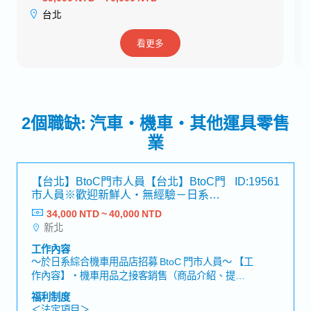
台北
看更多
2個職缺: 汽車・機車・其他運具零售
業
【台北】BtoC門市人員【台北】BtoC門
ID:19561
市人員※歡迎新鮮人・無經驗－日系綜
合機車用品店
34,000 NTD ~ 40,000 NTD
新北
工作內容
～於日系綜合機車用品店招募 BtoC 門市人員～ 【工
作內容】・機車用品之接客銷售（商品介紹、提
案）・收銀／結帳作業・商品驗貨作業・EC 商品出
福利制度
貨準備業務・商品補貨／訂貨作業【職位魅力】 ・可
＜法定項目＞