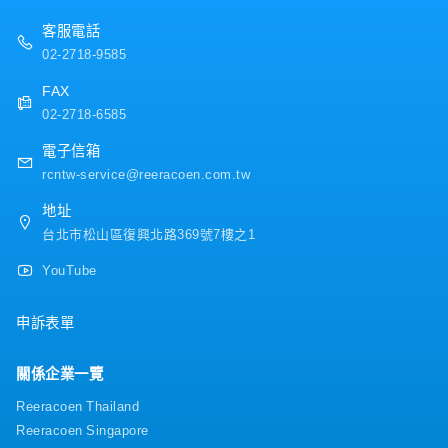
・伙食費：2,400元（包含在薪資中）
・培訓補助（依上司批准）
客服電話
02-2718-9585
FAX
02-2718-6585
電子信箱
rcntw-service@reeracoen.com.tw
地址
台北市松山區復興北路369號7樓之1
YouTube
申訴表單
關係企業一覽
Reeracoen Thailand
Reeracoen Singapore