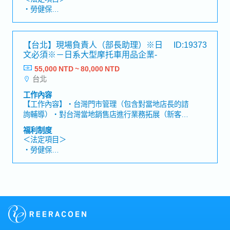
一邊接觸自身興趣與喜愛領域，一邊工作・依照個人
・勞健保
實力，未來亦有機會挑戰店舖營運或業務職務・日本
・加班費
出差人員來訪時，可透過口譯等業務活用日語能力
・各種休假(特別休假、婚假、喪假、生理假、產檢
假、陪產假、產假、育嬰假)
【台北】現場負責人（部長助理）※日
ID:19373
・退休金
文必須※－日系大型摩托車用品企業‐
55,000 NTD ~ 80,000 NTD
＜企業福利制度＞
台北
・年終獎金一年兩次：基本兩個月（依照實績發放）
・伙食費：2,400元（包含在薪資中）
工作內容
・培訓補助（依上司批准）
【工作內容】・台灣門市管理（包含對當地店長的諮
詢輔導）・對台灣當地銷售店進行業務拓展（新客開
發及既有客戶維護）及交易夥伴管理（應收應付管
福利制度
理）・與日本製造商進行協商、下單，並管理進貨商
＜法定項目＞
品的交期・向台灣子公司高層報告【魅力】・因需與
・勞健保
日本本社緊密協作，可充分運用日台雙方的商業感
・加班費
知，培養國際化經營視野・可廣泛參與台灣門市管理
・各種休假(特別休假、婚假、喪假、生理假、產檢
支援、對銷售店的業務拓展（新客及既有客戶）及交
假、陪產假、產假、育嬰假)
易夥伴管理・因需跨部門及團隊進行管理，可進一步
・退休金
提升自身專業技能
＜企業福利制度＞
・年終獎金一年兩次：基本兩個月（依照實績發放）