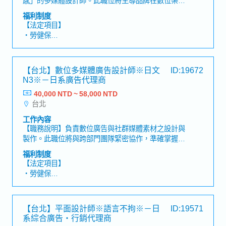
的視覺面貌，打造兼具社群吸睛度與電商轉換力的廣
福利制度
告素材。公司鼓勵團隊善用 AI 工具（如生成式 AI 圖
【法定項目】
像/影音輔助）來激發靈感並優化工作流程，以專注於
・勞健保
核心的創意展現與質感提升。【工作內容】▶平面視
・加班費
覺設計・負責美妝、保健食品之電商廣告視覺設計
・各種休假（特別休假、婚假、喪假、生理假、產檢
（含社群素材、導流 Banner 等）。・網頁視覺設計
假、陪產假、產假、育嬰假）
【台北】數位多媒體廣告設計師※日文
ID:19672
（包含一頁式 Landing Page、官方網站視覺規
・退休金
N3※－日系廣告代理商
劃）。・協助品牌線下印刷物設計（如 DM、產品型
錄、品牌卡片、節慶包裝等）。▶動態影像製作・負
40,000 NTD ~ 58,000 NTD
【公司福利】
責品牌之社群影音廣告企劃與剪輯（以 IG Reels、
台北
・年終獎金（依個人表現及公司業績浮動）
TikTok、FB 等社群短影音為主）。・負責商品影音
・人事考核調薪制度（1年2次）
工作內容
素材拍攝（包含基礎燈光、運鏡與構圖）。・精準掌
・彈性居家辦公制度（在職半年後，享有1週1天遠端
【職務說明】負責數位廣告與社群媒體素材之設計與
握短影音節奏，包含 Hook（黃金前3秒）、字體動
工作）
製作。此職位將與跨部門團隊緊密協作，準確掌握客
效、流暢轉場與配樂適配度。
・入社日起即享有3天特休
戶需求，打造兼具視覺吸引力與實際轉換成效的廣告
福利制度
・生日假（在職滿一年後，生日的前後1個月內可獲
素材。期待此職位能敏銳捕捉市場趨勢，將創意轉化
【法定項目】
得生日假）
為具體的視覺表現，協助品牌精準傳遞核心訊息，實
・勞健保
・結婚紀念日假
現廣告效益最大化。【工作內容】▶視覺設計・負責
・加班費
・暑假2日（若為新進同仁，需於6月底前通過試用
數位廣告視覺設計（涵蓋社群媒體素材、Banner、
・各種休假（特別休假、婚假、喪假、生理假、產檢
期）
EDM、Landing Page 等）。▶動態影像製作・主導
假、陪產假、產假、育嬰假）
・Refresh休假（在籍1年以上3天，2年以上每年5
【台北】平面設計師※語言不拘※－日
ID:19571
多媒體影音廣告之企劃與剪輯（以 Instagram
・退休金
天）
系綜合廣告・行銷代理商
Reels、YouTube、Facebook 等社群短影音為