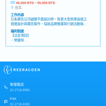
・Job Change制度
主）。・深入了解各大短影音平台之內容趨勢，精準
40,000 NTD ~ 45,000 NTD
【福利制度】
・新人研修、Skill Map培育
掌握影片「前段黃金秒數」之吸睛度。運用出色的視
台北
・獎金：每年3次（約2～3個月，依業績、及個人表
・業務改善提案制度
覺節奏感、動態設計（Motion Graphics）與剪輯技
現變動）
・健康檢查（2年1次）
工作內容
巧，產出符合社群傳播需求之高質量影音素材。▶團
・人事升等考核：每年2次
日系廣告公司誠徵平面設計師，負責大型商業設施之
隊溝通協作・具備優異的跨部門溝通能力，能與企
・夏季特別休假（平均每年給予3～4天）
視覺設計與廣告製作，協助品牌推廣與行銷活動執
劃、AP（帳戶企劃/專案經理）等夥伴順暢協作。準
・公司成立紀念日休假一日
行。【工作內容】・大型商業設施年度活動、檔期之
確梳理專案設計需求，將抽象的想法與策略轉化為具
福利制度
・彈性上下班
視覺設計・海報、POP、傳單等宣傳物設計製作・平
備高影響力的視覺內容。【職缺魅力】・數據&創意
【法定項目】
・彈性混合辦公（試用期後每週1～2天遠端）
面廣告、Web廣告、SNS社群素材設計・依據客戶需
的實戰舞台，讓設計更具說服力・擁抱最新趨勢，技
・勞健保
・進修補助
求進行設計企劃與提案・與公司內部成員進行溝通協
術永遠走在業界最前線・拒絕許願池式的代工作業，
・各種休假(特別休假、婚假、喪假、生理假、產檢
・健康檢查
調及專案進度管理・使用 Adobe Photoshop、
重視設計師話語權・穩健的日商背景，充滿活力的台
假、陪產假、產假、育嬰假)
・免費零食櫃
Illustrator 等工具進行各類設計工作※應徵時需提供
灣團隊【員工人數】・全體23位・設計2位
・退休金
・大眾運輸交通費補助
作品集
・公司、部門聚餐與活動
【企業福利】
・聚餐、尾牙想吃什麼同仁一起選※預算範圍內有想
・業務交通津貼(實支實付)
吃的自由提案表決
・餐費津貼(已包含於基本薪資中)
・春節紅包
・健康檢查
客服電話
・換休制度(依照加班時數而定)
02-2718-9585
・年終約2個月(依業績而定)
FAX
02-2718-6585