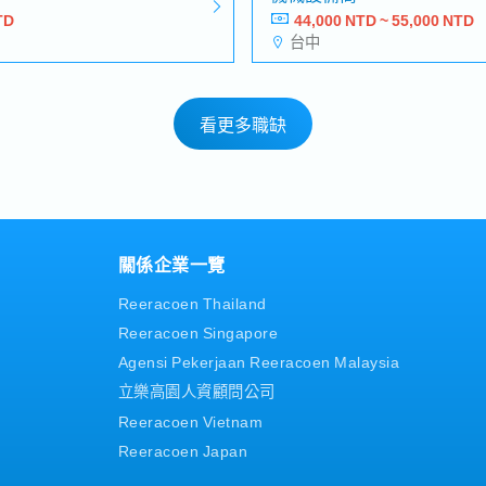
TD
44,000 NTD ~ 55,000 NTD
台中
看更多職缺
關係企業一覽
Reeracoen Thailand
Reeracoen Singapore
Agensi Pekerjaan Reeracoen Malaysia
立樂高園人資顧問公司
Reeracoen Vietnam
Reeracoen Japan