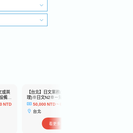
文或英
【台北】日文業務(係長/副
【台中】現場工事
設備製
理)※日文N2※－知名電子製
日文N2※－日系知
造業
商
00 NTD
50,000 NTD ~ 60,000 NTD
44,000 NTD ~ 
台北
台中
看更多
看更多