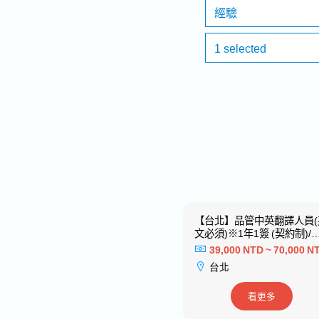
經驗
1 selected
【新竹】採購/口譯專員※活用
【台北】品管中英翻譯人員(
日文ー日系大型建材製造商
文必須)※1年1簽 (契約制)/
表現續簽※歡迎新鮮人－知
38,000 NTD ~ 60,000 NTD
39,000 NTD ~ 70,000 N
日系專案工程
新竹
台北
看更多
看更多