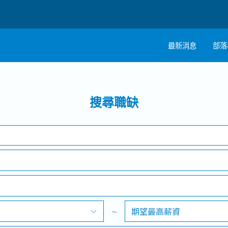
最新消息
部落
搜尋
註
1 selected
工作地點
搜尋職缺
職
~
期望最高薪資