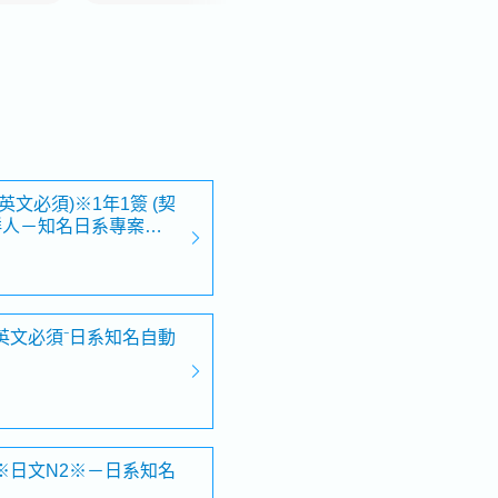
文必須)※1年1簽 (契
鮮人－知名日系專案工
英文必須⁻日系知名自動
※日文N2※－日系知名