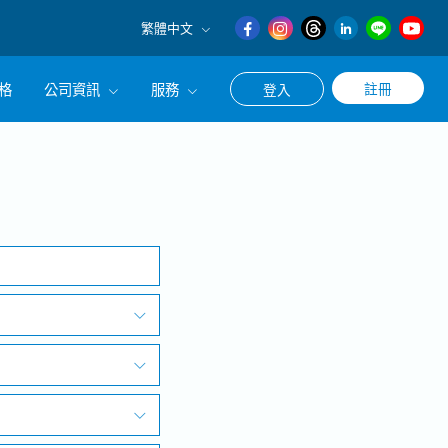
繁體中文
English
格
公司資訊
服務
註冊
登入
日本語
繁體中文
冊使用求職・轉職相關服務
公司簡介
搜尋
涯諮詢服務
經營理念
CEO的話