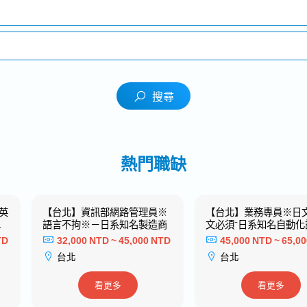
搜尋
熱門職缺
英
【台北】資訊部網路管理員※
【台北】業務專員※日
視
語言不拘※－日系知名製造商
文必須⁻日系知名自動化
名
造商⁻
TD
32,000 NTD ~ 45,000 NTD
45,000 NTD ~ 65,0
台北
台北
看更多
看更多