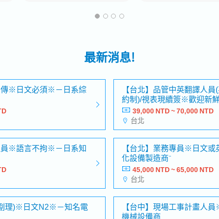
最新消息!
宣傳※日文必須※－日系綜
【台北】品管中英翻譯人員(英
約制)/視表現續簽※歡迎新
程
TD
39,000 NTD ~ 70,000 NTD
台北
理員※語言不拘※－日系知
【台北】業務專員※日文或
化設備製造商⁻
TD
45,000 NTD ~ 65,000 NTD
台北
副理)※日文N2※－知名電
【台中】現場工事計畫人員
機械設備商