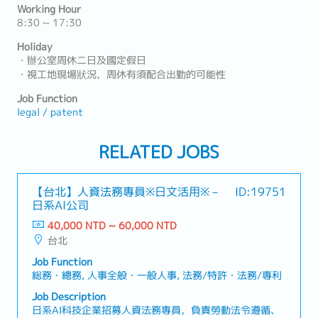
Working Hour
8:30 ~ 17:30
Holiday
・辦公室周休二日及國定假日
・視工地現場狀況，周休有須配合出勤的可能性
Job Function
legal / patent
RELATED JOBS
【台北】人資法務專員※日文活用※－
ID:19751
日系AI公司
40,000 NTD ~ 60,000 NTD
台北
Job Function
総務・總務, 人事全般・一般人事, 法務/特許・法務/專利
Job Description
日系AI科技企業招募人資法務專員，負責勞動法令遵循、