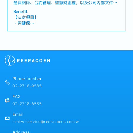
勞資關係、合約管理、智慧財產權，以及公司內部文件管
理制度之建置與運作。【工作內容】◎人資・勞動法務・
Benefit
撰擬、審閱及管理勞動契約、業務委託契約、勞務報酬相
【法定項目】
關文件、在職證明等人事文件・協助修訂及完善工作規
・勞健保
則、人事管理辦法與各項內部制度・回應各部門有關勞動
・各種休假（特別休假、婚假、喪假、生理假、産檢假、
法令及勞資關係之諮詢，並協助預防及處理勞資爭議◎企
陪産假、産假、育嬰假）
業法務・智慧財產權・撰擬、審閱及管理中文、日文合
・退休金
約、法律文件及對外往來文件・管理合約審查流程、合約
期限及履約狀況，並追蹤相關進度・協助辦理專利、商標
【企業福利】
等智慧財產權之申請、更新及維護管理◎文件管理・制度
・年終獎金年2回（上半期・下半期）
建置・建置、執行並持續優化公司內部文件管理制度・負
・三節禮金／禮品
責公司規章、作業程序書、申請表單、合約、政策文件等
・每月全體聚餐
之編碼、版本控管、發行、更新及歸檔・追蹤各部門文件
・定期年度一次海外員工聚會交流
Phone number
更新、有效期限確認及作廢流程，並協助改善文件管理流
・生日假
程
02-2718-9585
・語言津貼（N1：4000元、N2：2000元）
・入職年資累積4年享5個工作天之連續休假（可拆休）
FAX
02-2718-6585
Email
rcntw-service@reeracoen.com.tw
Address