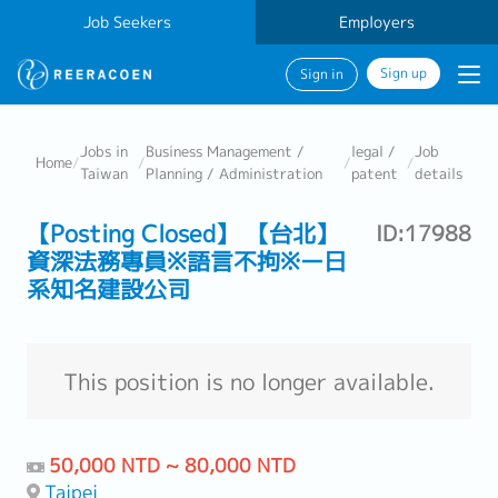
Job Seekers
Employers
Sign up
Sign in
Jobs in
Business Management /
legal /
Job
Home
/
/
/
/
Taiwan
Planning / Administration
patent
details
【Posting Closed】 【台北】
ID:17988
資深法務專員※語言不拘※ー日
系知名建設公司
This position is no longer available.
50,000 NTD ~ 80,000 NTD
Taipei