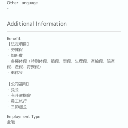
Other Language
-
Additional Information
Benefit
【法定項目】
・勞健保
・加班費
・各種休假（特別休假、婚假、喪假、生理假、產檢假、陪產
假、產假、育嬰假）
・退休金
【公司福利】
・獎金
・有升遷機會
・員工旅行
・三節禮金
Employment Type
全職