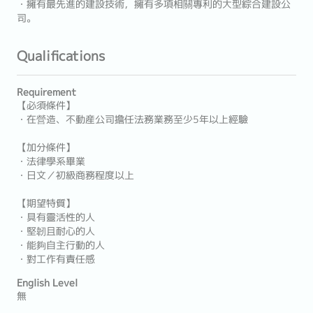
・擁有最先進的建設技術，擁有多項相關專利的大型綜合建設公
司。
Qualifications
Requirement
【必須條件】
・在營造、不動産公司擔任法務業務至少5年以上經驗
【加分條件】
・法律學系畢業
・日文／初級商務程度以上
【期望特質】
・具有靈活性的人
・堅韌且耐心的人
・能夠自主行動的人
・對工作有責任感
English Level
無