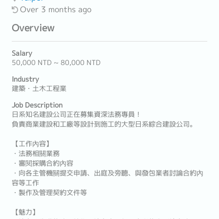
Over 3 months ago
Overview
Salary
50,000 NTD ~ 80,000 NTD
Industry
建築・土木工程業
Job Description
日系知名建設公司正在募集資深法務專員！
負責商業建設和工廠等設計到施工的大型日系綜合建設公司。
【工作內容】
・法務相關業務
・審閱採購合約內容
・向各主管機關提交申請、出庭及旁聽、與發包業者討論合約內
容等工作
・製作及管理契約文件等
【魅力】