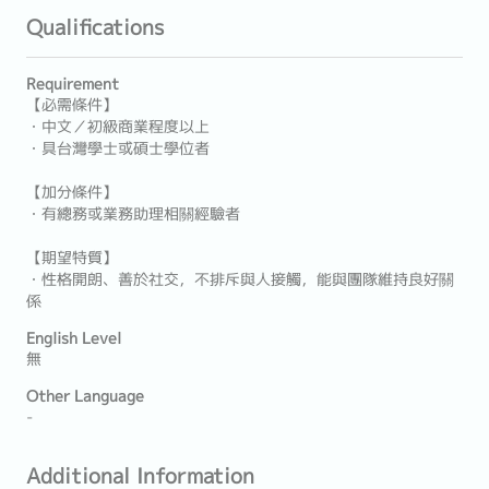
Qualifications
Requirement
【必需條件】
・中文／初級商業程度以上
・具台灣學士或碩士學位者
【加分條件】
・有總務或業務助理相關經驗者
【期望特質】
・性格開朗、善於社交，不排斥與人接觸，能與團隊維持良好關
係
English Level
無
Other Language
-
Additional Information