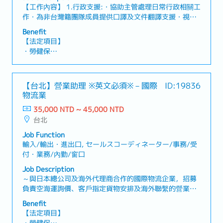
【工作內容】 1.行政支援:・協助主管處理日常行政相關工
作・為非台灣籍團隊成員提供口譯及文件翻譯支援・視需
求參與與業主、供應商及其他相關單位的會議，並擔任會
Benefit
議口譯。 2.品質文件支援:・審查 EQP、檢驗程序手冊・
【法定項目】
追蹤供應商提交製造紀錄及品質相關文件的進度・審查、
・勞健保
彙整並整理品質紀錄，提交給業主。【職缺魅力】・參與
・加班費
大型發電廠專案建設，透過專案執行，實際支持台灣電力
・各種休假（特別休假、婚假、喪假、生理假、產檢假、
基礎建設發展，工作成果具明確社會價值與影響力・可直
陪產假、產假、育嬰假）
【台北】營業助理 ※英文必須※－國際
ID:19836
接參與設備品質管理作業，深入了解品管工作對工程進度
・退休金
物流業
及專案成果之影響，親身體會自身工作與專案推動成果間
的連結・擔任品管團隊之間的重要溝通窗口，直接參與跨
35,000 NTD ~ 45,000 NTD
【公司福利】
國協作與決策執行・與現場工程團隊、供應商及日本總公
台北
・獎金 (年中/年終) *6月12月分發，過往平均約2個月
司等多方關係人密切合作，累積專案協調與溝通管理能力
・員工健康檢查津貼
Job Function
・伙食津貼 (含在薪資內)
輸入/輸出・進出口, セールスコーディネーター/事務/受
・通勤津貼
付・業務/內勤/窗口
Job Description
～與日本總公司及海外代理商合作的國際物流企業，招募
負責空海運詢價、客戶指定貨物安排及海外聯繫的營業助
理～【工作內容】・協助業務人員及客戶經理處理日常業
Benefit
務・處理客戶指定貨物及出貨相關作業・回覆既有客戶的
【法定項目】
需求・處理空運及海運詢價、報價作業・以Email為主與海