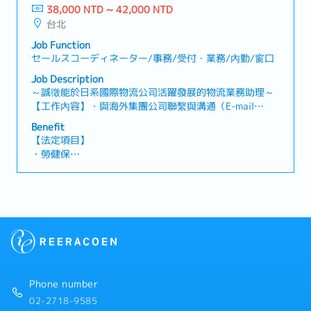
38,000 NTD ~ 42,000 NTD
【公司福利】
台北
・ 年度獎金 (夏季及冬季，2次/年) *視公司業績目標達成
獎金發放。職務類別，個人績效及整體業績達成情況，有
Job Function
所不同。過往平均約2個月以上。
セールスコーディネーター/事務/受付・業務/內勤/窗口
・完備的教育訓練制度 (公司內部教育訓練與外部專業機
Job Description
構研修，並提供自我進修機會)
～誠徵能於日系國際物流公司活躍發展的物流業務助理～
・人事考評 (1次/年) *根據工作表現，具調薪機會
【工作內容】・與海外集團公司聯繫與溝通（E-mail
・外語學習補助
等）・客戶對應與關係維護（E-mail 等）・資料整理、數
・員工旅遊
Benefit
據分析及文件製作・協助業務相關工作（報價單製作、市
・員工健康檢查
【法定項目】
場資訊蒐集等）・針對客戶提出的問題（如物流相關法
・交通津貼
・勞健保
規、進出口規定等）進行調查並回覆・運用空運、海運、
・重視每位員工發展的多元溝通管道及人性化管理制度
・加班費
鐵路及卡車等運輸方式，協調並安排國際貨物進出口運輸
・部門定期聚餐補助金
・各種休假（特別休假、婚假、喪假、生理假、產檢假、
作業【補充資訊】・依業務需求，可能需陪同業務拜訪客
・婚喪喜慶補助
陪產假、產假、育嬰假）
戶，或前往物流據點、倉庫等現場進行訪查與確認
・員工提案改善獎金
・退休金
・三節獎金 (春節.端午.中秋)
・生日禮金
【公司福利】
(工讀生及約聘人員非比照正職福利)
獎金：固定1.25個月＋變動獎金（依公司業績發放）
Phone number
02-2718-9585