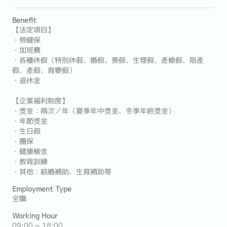
Benefit
【法定項目】
・勞健保
・加班費
・各種休假（特別休假、婚假、喪假、生理假、產檢假、陪產
假、產假、育嬰假）
・退休金
【企業福利制度】
・獎金：兩次／年（夏季年中獎金、冬季年終獎金）
・年節獎金
・生日假
・團保
・健康檢查
・教育訓練
・其他：結婚補助、生育補助等
Employment Type
全職
Working Hour
09:00 ~ 18:00