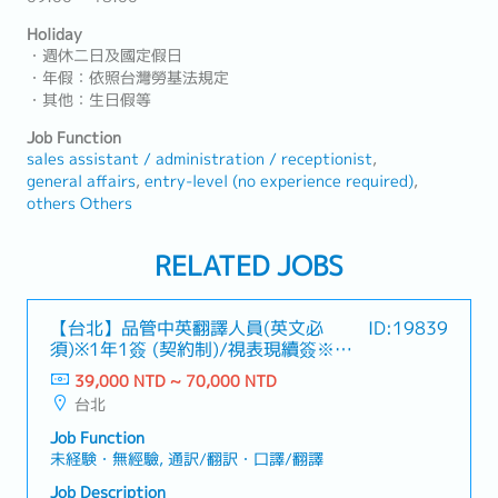
Holiday
・週休二日及國定假日
・年假：依照台灣勞基法規定
・其他：生日假等
Job Function
sales assistant / administration / receptionist
general affairs
entry-level (no experience required)
others Others
RELATED JOBS
【台北】品管中英翻譯人員(英文必
ID:19839
須)※1年1簽 (契約制)/視表現續簽※歡
迎新鮮人－知名日系專案工程
39,000 NTD ~ 70,000 NTD
台北
Job Function
未経験・無經驗, 通訳/翻訳・口譯/翻譯
Job Description