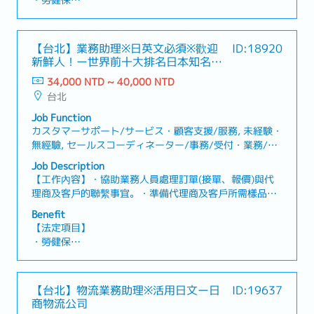
・勞健保
外代理商進行聯繫及協調・建立及管理客戶信用額度・建
・加班費
立及維護新客戶資料與相關紀錄・與公司內部相關部門聯
・各種休假（特別休假、婚假、喪假、生理假、產檢假、
繫並確認作業進度【魅力】・可透過與海外代理商聯繫，
陪產假、產假、育嬰假）
【台北】業務助理※日英文必須※歡迎
ID:18920
累積國際貿易及空海運實務知識。【產品／服務內容】・
・退休金
新鮮人！ー世界前十大排名日本知名連
國際物流服務・空運及海運服務・貨物運輸及進出口相關
接器大廠
服務
34,000 NTD ~ 40,000 NTD
【公司福利】
台北
＜法定＞
※依照日本法律規定
Job Function
・社會保險(健康保險、雇用保險、勞災保險、厚生年金保
カスタマーサポート/サービス・顧客支援/服務, 未経験・
險)
無經驗, セールスコーディネーター/事務/受付・業務/內
勤/窗口
Job Description
＜公司福利＞
【工作內容】・協助業務人員處理訂單(接單、報價)與代
・年終獎金
理商及客戶的聯繫事宜。・準備代理商及客戶所需樣品及
・業務津貼
文件，電話及e-mail回覆並確認相關問題需求。・保持與
・伙食津貼
Benefit
客戶、代理商及海外各據點間之聯繫，電話及e-mail回覆
・特別津貼
【法定項目】
並確認及調整交貨日期。・協助業務人員控管出貨，並處
・員工旅遊
・勞健保
理出貨相關文件作業。・負責追蹤工廠生產及協調出貨進
・尾牙
・加班費
度，並隨時掌控進度。・協助業務人員處理銷售業務相關
・健康檢查
・各種休假（特別休假、婚假、喪假、生理假、產檢假、
作業。・其他主管及業務交辦事項。【組織人數】52名
※上述月薪已包含業務・伙食・特別津貼。
陪產假、產假、育嬰假）
【台北】物流業務助理※活用日文ー日
ID:19637
・退休金
商物流公司