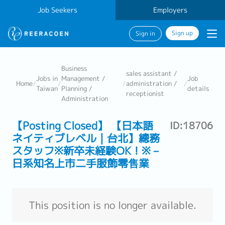
Job Seekers
Employers
Sign up
Sign in
Business
sales assistant /
Jobs in
Management /
Job
Home
/
/
/
administration /
/
Taiwan
Planning /
details
receptionist
Administration
【Posting Closed】 【日本語
ID:18706
ネイティブレベル｜台北】總務
スタッフ※新卒未経験OK！※－
日系知名上市二手服飾零售業
This position is no longer available.