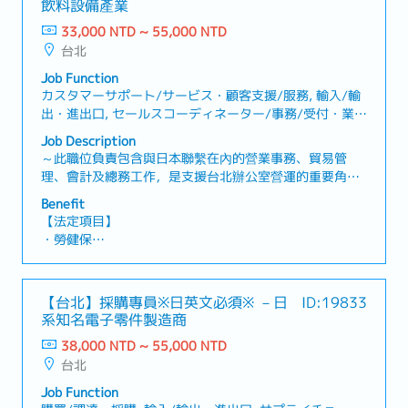
飲料設備產業
33,000 NTD ~ 55,000 NTD
台北
Job Function
カスタマーサポート/サービス・顧客支援/服務, 輸入/輸
出・進出口, セールスコーディネーター/事務/受付・業
務/內勤/窗口
Job Description
～此職位負責包含與日本聯繫在內的營業事務、貿易管
理、會計及總務工作，是支援台北辦公室營運的重要角色
～【工作內容】・對應客戶詢價及製作報價單・輸入出貨
Benefit
單、訂單、採購單・與日本確認交期・開立發票，管理每
【法定項目】
月會計帳・處理文書資料及其他行政庶務・協助出差人員
・勞健保
及訪客相關的飯店、交通安排【魅力】・可活用營業事
・加班費
務、貿易、會計及總務等多元行政經驗。・工作中有使用
・各種休假（特別休假、婚假、喪假、生理假、產檢假、
日文的機會，可發揮語言能力。
陪產假、產假、育嬰假）
【台北】採購專員※日英文必須※ －日
ID:19833
・退休金
系知名電子零件製造商
38,000 NTD ~ 55,000 NTD
【公司福利】
台北
獎金（獎金2個月～4個月）
Job Function