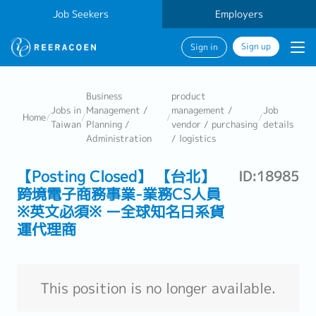
Job Seekers
Employers
Sign up
Sign in
Business
product
Jobs in
Management /
management /
Job
Home
/
/
/
/
Taiwan
Planning /
vendor / purchasing
details
Administration
/ logistics
【Posting Closed】 【台北】
ID:18985
跨境電子商務事業-業務CS人員
※英文必須※ ー全球知名日系貨
運代理商
This position is no longer available.