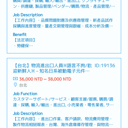
購買/調達・採購, 輸入/輸出・進出口, サプライチェー
ン・供應鏈, 製品管理/ベンダー/購買/物流・產品管理/供
應商/採購/物流
Job Description
【工作內容】・品質問題對應及供應商管理・新產品試作
採購與進度管理・量產交期管理與跟催・成本分析及價格
談判・國內外供應商聯繫與協調・日文、英文郵件及文件
Benefit
處理・參與日文會議並進行溝通協調
【法定項目】
・勞健保
・加班費
・各種休假（特別休假、婚假、喪假、生理假、產檢假、
陪產假、產假、育嬰假）
【台北】物流進出口人員※語言不拘/歡
ID:19136
・退休金
迎新鮮人※－知名日系被動電子元件製
造商
36,000 NTD ~ 38,000 NTD
【企業福利制度】
台北
・1年2次績效獎金
・人事評價
Job Function
・特定社休日、預支假制度、獎勵休假規定 - 生日假、活
カスタマーサポート/サービス・顧客支援/服務, 購買/調
力假各一日
達・採購, 輸入/輸出・進出口, 小売業者・零售業者, サプ
・年度定期健康檢查
ライチェーン・供應鏈, 倉庫・倉庫, その他・其他(物流),
Job Description
・教育訓練(日本一年研修、語言學習補助)、海外派駐制
未経験・無經驗, セールスコーディネーター/事務/受付・
【工作內容】・進出口作業、客戶請款、物流費用管理・
度
業務/內勤/窗口, 製品管理/ベンダー/購買/物流・產品管
製作物流相關報表・台灣、海外倉庫庫存管理・與物流業
・開工、社慶禮金、忘年會
理/供應商/採購/物流