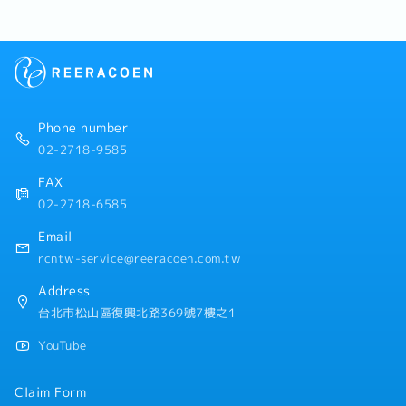
陪產假、產假、育嬰假）
・退休金
【公司福利】
・年終獎金：1年發放2次（平均2~3個月, 依照公司業績
以及個人表現）
・每年調薪及升遷制度
Phone number
・新人任職滿6個月即享有4天特休（優於勞基法）
02-2718-9585
・生日當月享有生日假一天，並致贈生日電子禮券
・年末、農曆年前一天享有提早下班福利
FAX
・重要節日（春節、勞動節、端午節、中秋節）發放電子
02-2718-6585
禮券，每半年再加發一筆電子禮券
・每年安排團體員工旅遊
Email
・享有各式特約商店折扣，涵蓋餐飲美食、SPA 按摩等
rcntw-service@reeracoen.com.tw
・提供結婚禮金、生育補助金、喪葬補助金、住院補助
金、育兒補助金
Address
・每年提供優於一般企業的健檢套組，並額外給予一日有
台北市松山區復興北路369號7樓之1
薪健檢假
・每年安排員工免費接種流感疫苗（非強制）
YouTube
・定期舉辦健康衛教講座，與安排臨場護理師一對一健康
訪談
Claim Form
・提供個人進修課程補助（如Office軟體、語言學習等）