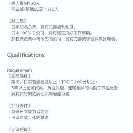
・總人數約130人
・營業部-跨境EC課：共6人
【魅力點】
・日系知名企業，具有完善福利制度。
・日本100％子公司，具有穩定良好工作環境。
・於物流產業中為領先的公司，能有完善的學習及成長環境。
Qualifications
Requirement
【必須條件】
・英文／日常會話程度以上（TOEIC 600分以上）
・3年以上國際貿易、貨運代理、運輸相關的內勤工作經驗者
・擁有良好的協調性與溝通能力者
【加分條件】
・具備日文能力者尤佳
・日系企業工作經驗者
【期望特質】