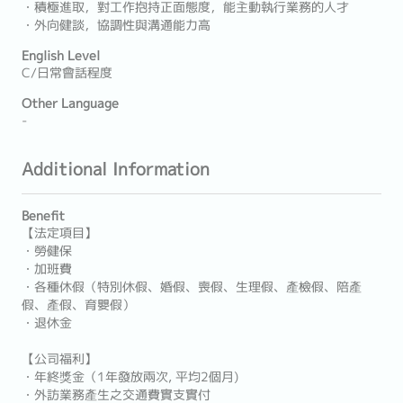
・積極進取，對工作抱持正面態度，能主動執行業務的人才
・外向健談，協調性與溝通能力高
English Level
C/日常會話程度
Other Language
-
Additional Information
Benefit
【法定項目】
・勞健保
・加班費
・各種休假（特別休假、婚假、喪假、生理假、產檢假、陪產
假、產假、育嬰假）
・退休金
【公司福利】
・年終獎金（1年發放兩次, 平均2個月)
・外訪業務產生之交通費實支實付