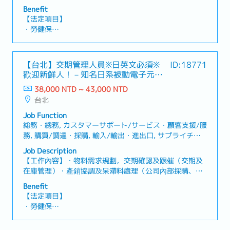
者對應安排出貨事宜【公司魅力】・日本東證上市知名電
・端午、中秋、尾牙、婚喪、生育等禮金
Benefit
子零件製造商，規模大且在台歷史悠久・公司內部福利制
・生日禮金、慶生會、下午茶
【法定項目】
度與人事制度完善、提供教育培訓制度也完善，辦公室寬
・不定期聚餐活動
・勞健保
敞整潔
・加班費
・各種休假（特別休假、婚假、喪假、生理假、產檢假、
陪產假、產假、育嬰假）
【台北】交期管理人員※日英文必須※
ID:18771
・退休金
歡迎新鮮人！－知名日系被動電子元件
製造商
38,000 NTD ~ 43,000 NTD
【公司福利】
台北
・年終獎金：1年發放2次（依照公司業績以及個人表現）
・每年調薪及升遷制度
Job Function
・優於勞基法的休假
総務・總務, カスタマーサポート/サービス・顧客支援/服
・生日假及生日禮券
務, 購買/調達・採購, 輸入/輸出・進出口, サプライチェ
・三節電子禮券
ーン・供應鏈, 秘書・秘書, 未経験・無經驗, 通訳/翻訳・
Job Description
・員工旅遊
口譯/翻譯, 国債/商品取引秘書・國債/商品貿易秘書
【工作內容】・物料需求規劃，交期確認及跟催（交期及
・有薪健檢假
(Commodity Trade Secretary), セールスコーディネー
在庫管理）・產銷協調及呆滯料處理（公司內部採購、聯
・在職教育訓練、新人完善教育訓練
ター/事務/受付・業務/內勤/窗口
繫國外工廠）・製作相關報表並分析【公司魅力】・日本
Benefit
東證上市知名電子零件製造商，規模大且在台歷史悠
【法定項目】
久。・公司內部福利制度與人事制度完善、提供教育培訓
・勞健保
制度也完善，辦公室寬敞整潔。
・加班費
・各種休假（特別休假、婚假、喪假、生理假、產檢假、