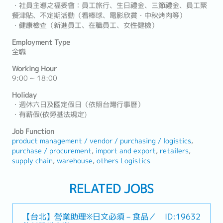
・社員主導之福委會：員工旅行、生日禮金、三節禮金、員工聚
餐津貼、不定期活動（看棒球、電影欣賞・中秋烤肉等）
・健康檢查（新進員工、在職員工、女性健檢）
Employment Type
全職
Working Hour
9:00 ~ 18:00
Holiday
・週休六日及國定假日（依照台灣行事曆）
・有薪假(依勞基法規定)
Job Function
product management / vendor / purchasing / logistics
purchase / procurement
import and export
retailers
supply chain
warehouse
others Logistics
RELATED JOBS
【台北】營業助理※日文必須－食品／
ID:19632