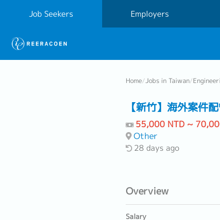
Job Seekers
Employers
Home
/
Jobs in Taiwan
/
Engineer
【新竹】海外案件配
55,000 NTD ~ 70,0
Other
28 days ago
Overview
Salary