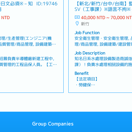
產假、產假、育嬰假）
※日文必須※－知
ID:19746
【新北/新竹/台中/台南】
案成本分析、預算管理及專案報
司報告專案進度並進行資訊共
・退休金
商
SV（工事課）※語言不拘
之問題，進行原因分析並提出改
料及相關報告・與公司內部相
處理設備製造商
之工作管理、職務分配及人力配
調・其他主管交辦事項
0 NTD
40,000 NTD ~ 70,000 N
【企業福利】
練，推動團隊培育與發展・確保
新竹
定 ※正職員工限定
・年收約14個月，依業績而定
境保護及相關法規要求・定期彙
正職員工限定
・人事評價（一年一次）※正職
Job Function
風險及改善情況・其他主管交辦
・交通費
理/生產管理(エンジニア(機
安全衛生管理・安全衛生管理,
的情況，公司會準備住處）
・住宅津貼（常駐於客戶端的
・品質管理/商品管理, 設備建築/
理/商品管理, 設備建築/建設
・出差津貼：3000元
管理
Job Description
・伙食津貼：2300元
招募負責半導體廠新建工程中，
知名日系水處理設備製造商誠徵
・三節禮金
質管理的工程品保人員。【工作
課）！負責水處理相關設備的
・員工旅行
於製造、採購及施工階段的品質
確保品質、進度與安全的前提
Benefit
標準及檢驗項目進行品質確認與
職位。【工作內容】・管理合
【法定項目】
因分析、制定矯正措施及預防再
品質・依據設計規格與技術標
・勞健保
理進度，並確認對工程交期的影
回報施工進度、課題與風險，
・加班費
施工現場進行品質相關溝通與協
戶定期溝通並進行進度報告・
假、喪假、生理假、產檢假、陪
・各種休假（特別休假、婚假
及相關紀錄確認・確認P&ID
交付對應・其他主管交辦事項
產假、產假、育嬰假）
、設備圖等工程圖面・製作品質
・退休金
報告・定期向日本總公司報告專
他主管交辦事項
【企業福利】
Group Companies
定 ※正職員工限定
・年收約14個月，依業績而定