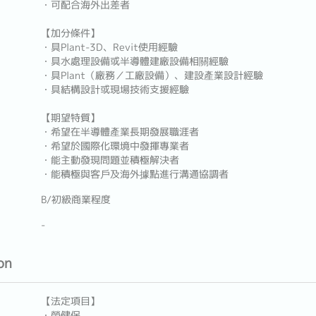
・可配合海外出差者
【加分條件】
・具Plant-3D、Revit使用經驗
・具水處理設備或半導體建廠設備相關經驗
・具Plant（廠務／工廠設備）、建設產業設計經驗
・具結構設計或現場技術支援經驗
【期望特質】
・希望在半導體產業長期發展職涯者
・希望於國際化環境中發揮專業者
・能主動發現問題並積極解決者
・能積極與客戶及海外據點進行溝通協調者
B/初級商業程度
-
on
【法定項目】
・勞健保