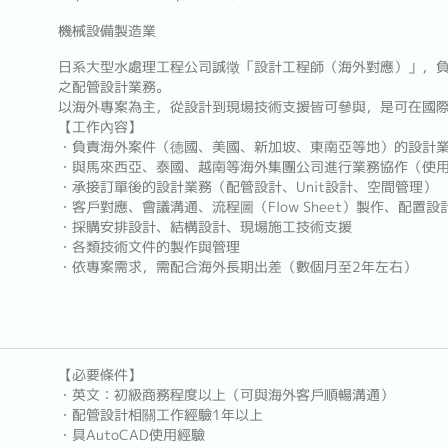
機械設備製造業
日系大型水處理工程公司誠徵「設計工程師（海外對應）」，
之配管設計業務。
以海外專案為主，從設計到現場技術支援皆可參與，是可在國
【工作內容】
・負責海外案件（德國、美國、新加坡、東南亞等地）的設計
・與馬來西亞、泰國、越南等海外集團公司進行業務協作（使
・承接訂單後的設計業務（配管設計、Unit設計、空間管理）
・客戶對應、會議溝通、流程圖（Flow Sheet）製作、配置設
・採購安排設計、結構設計、現場施工技術支援
・各類技術文件的製作與管理
・依專案需求，需配合海外長期出差（數個月至2年左右）
【必要條件】
・英文：初級商務程度以上（可與海外客戶順暢溝通）
・配管設計相關工作經驗1年以上
・具AutoCAD使用經驗