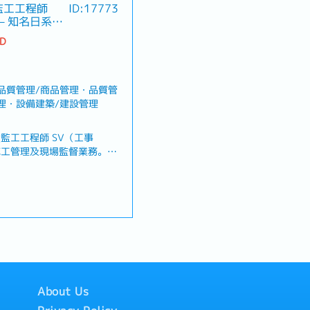
監工工程師
ID:17773
享・製作進度管理表、會議資
※－知名日系水
關部門共享資訊並進行業務協
TD
 ※正職員工限定
員工限定
 品質管理/商品管理・品質管
情況，公司會準備住處）
管理・設備建築/建設管理
監工工程師 SV（工事
施工管理及現場監督業務。在
下，推動專案順利執行的重要
作廠商之施工，並監督進度與
準確認施工內容並進行指導・
並與相關部門進行協調・與客
設備系統試運轉、檢驗及最終
、喪假、生理假、產檢假、陪
About Us
 ※正職員工限定