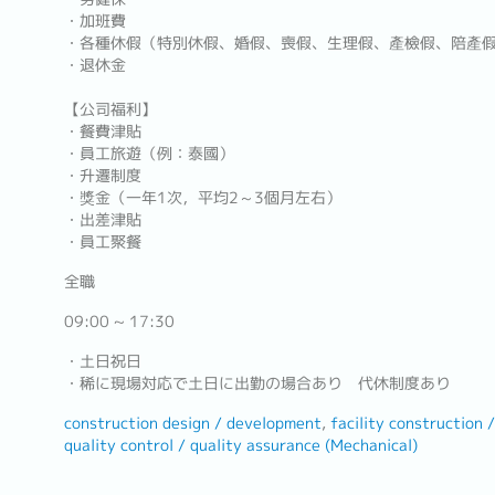
・加班費
・各種休假（特別休假、婚假、喪假、生理假、產檢假、陪產
・退休金
【公司福利】
・餐費津貼
・員工旅遊（例：泰國）
・升遷制度
・獎金（一年1次，平均2～3個月左右）
・出差津貼
・員工聚餐
全職
09:00 ~ 17:30
・土日祝日
・稀に現場対応で土日に出勤の場合あり 代休制度あり
construction design / development
facility construction
quality control / quality assurance (Mechanical)