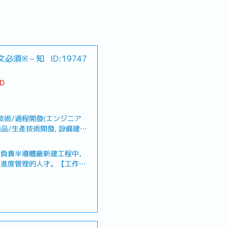
文必須※－知
ID:19747
TD
技術/過程開發(エンジニア
商品/生產技術開發, 設備建
管理
募負責半導體廠新建工程中，
與進度管理的人才。【工作內
造、採購及施工各階段的交期
程時程與執行進度・確認並協
・掌握交期延誤或進度異常問
・與供應商、協力廠商及施工
・依據新建工程專案需求，協
、喪假、生理假、產檢假、陪
場進行溝通・定期向日本總公