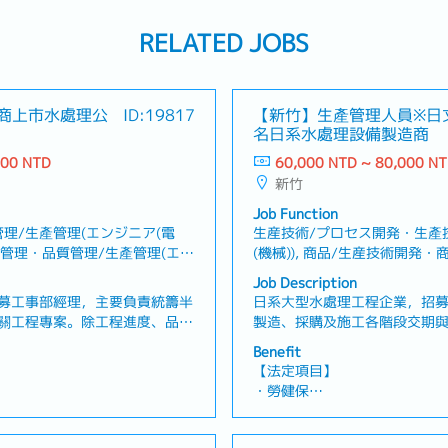
RELATED JOBS
商上市水處理公
ID:19817
【新竹】生產管理人員※日
名日系水處理設備製造商
000 NTD
60,000 NTD ~ 80,000 N
新竹
Job Function
理/生產管理(エンジニア(電
生産技術/プロセス開発・生產
生産管理・品質管理/生產管理(エン
(機械)), 商品/生産技術開発・
/建設管理・設備建築/建設管理, 製
築/建設管理・設備建築/建設
Job Description
流・產品管理/供應商/採購/物流
募工事部經理，主要負責統籌半
日系大型水處理工程企業，招
關工程專案。除工程進度、品
製造、採購及施工各階段交期
需負責10人以上團隊之管理與
容】・負責新建工程專案於製
Benefit
負責半導體廠新建、擴建及廠務
管理・確認及管理專案整體工
【法定項目】
・統籌建廠專案之工程進度、品
調材料、設備及施工相關時程
・勞健保
專案時程並進行整體進度控管・
題，確認原因並研擬因應方案
・加班費
部門、施工廠商及設備供應商之
現場進行進度相關聯繫與協調
假、喪假、生理假、產檢假、陪
・各種休假（特別休假、婚假
進場、施工、試運轉、驗收及工
助主管與在地供應商及施工現