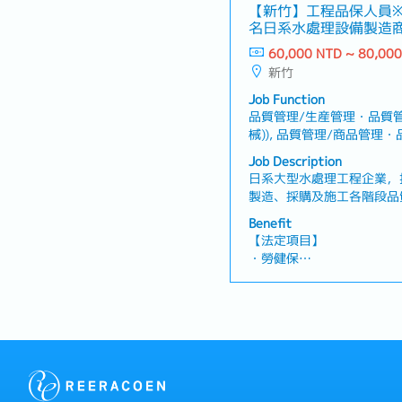
產假、產假、育嬰假）
【新竹】工程品保人員
程交付等相關作業・進行專
・退休金
名日系水處理設備製造
告製作・掌握工程現場發生
善對策・負責工事部門成員
60,000 NTD ~ 80,00
【企業福利】
置・規劃並執行部門教育訓
新竹
・年收約14個月，依業績而
施工過程符合職業安全、環
・人事評價（一年一次）※
Job Function
整並報告專案進度、問題、
・交通費
品質管理/生産管理・品質管
事項
・住宅津貼（常駐於客戶端
械)), 品質管理/商品管理
・出差津貼：3000元
建設管理・設備建築/建設
Job Description
・伙食津貼：2300元
日系大型水處理工程企業，
・三節禮金
製造、採購及施工各階段品
・員工旅行
內容】・負責新建工程專案
Benefit
管理・依據工程規範、品質
【法定項目】
管理・針對品質異常進行原
・勞健保
發方案・追蹤品質問題的處
・加班費
響・與供應商、協力廠商及
・各種休假（特別休假、婚
調・執行現場檢查、產品檢驗
產假、產假、育嬰假）
管線及儀表流程圖、配管圖
・退休金
管理資料、檢驗紀錄及相關
案進度並進行資訊共享・其
【企業福利】
・年收約14個月，依業績而