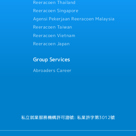
正職員工限定
・人事評價（一年一次）※正職
Reeracoen Thailand
・交通費
Reeracoen Singapore
的情況，公司會準備住處）
・住宅津貼（常駐於客戶端的
・出差津貼：3000元
Agensi Pekerjaan Reeracoen Malaysia
・伙食津貼：2300元
Reeracoen Taiwan
・三節禮金
Reeracoen Vietnam
・員工旅行
Reeracoen Japan
Group Services
Abroaders Career
私立就業服務機構許可證號: 私業許字第3012號