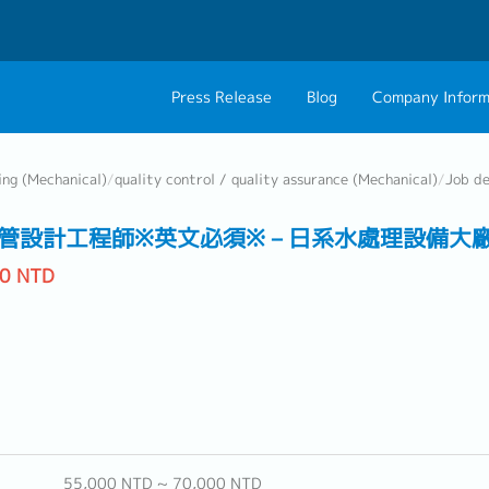
Press Release
Blog
Company Inform
About Us
Contact 
ing (Mechanical)
/
quality control / quality assurance (Mechanical)
/
Job de
Philosophy
Career C
管設計工程師※英文必須※－日系水處理設備大
Group CEO Mess
00 NTD
55,000 NTD ~ 70,000 NTD