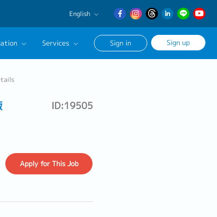
English
English
Sign up
ation
Services
Sign in
日本語
繁體中文
Our Career Advisor
tails
onsultation Service
廠
ID:19505
age
Apply
for This Job