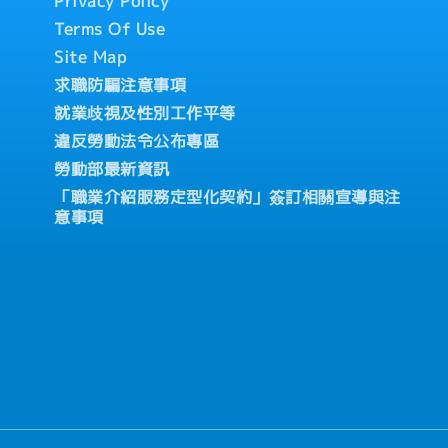
員工限定
Privacy Policy
Terms Of Use
情況，公司會準備住處）
Site Map
求職防騙注意事項
就業歧視及性別工作平等
違反勞動法令公布專區
勞動部最新資訊
「職業介紹服務定型化契約」簽訂相關宣導與注
意事項