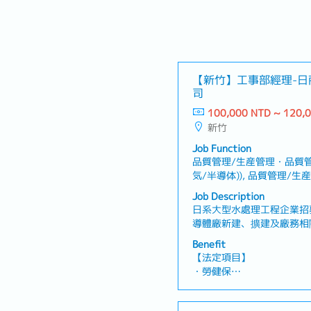
【新竹】工事部經理-日
司
100,000 NTD ~ 120,
新竹
Job Function
品質管理/生産管理・品質管
気/半導体)), 品質管理/
ジニア(機械)), 設備建築
Job Description
品管理/ベンダー/購買/物
日系大型水處理工程企業招
導體廠新建、擴建及廠務相
質、成本及風險管理外，亦
Benefit
人才培育。【工作內容】・
【法定項目】
相關工程案件之執行與管理
・勞健保
質、成本及風險管理・制定
・加班費
協調業主、設計部門、採購
・各種休假（特別休假、婚
間的聯繫與合作・管理設備