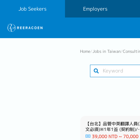
Job Seekers
Employers
Home
/
Jobs in Taiwan
/
Consulti
【新竹】採購/口譯專員※活用
【台北】品管中英翻譯人員(
日文ー日系大型建材製造商
文必須)※1年1簽 (契約制)/
表現續簽※歡迎新鮮人－知
38,000 NTD ~ 60,000
39,000 NTD ~ 70,000