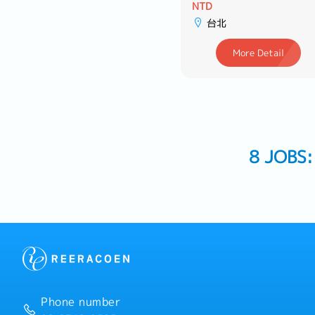
日系專案工程
NTD
NTD
新竹
台北
More Detail
More Detail
8 JOBS
Phone number