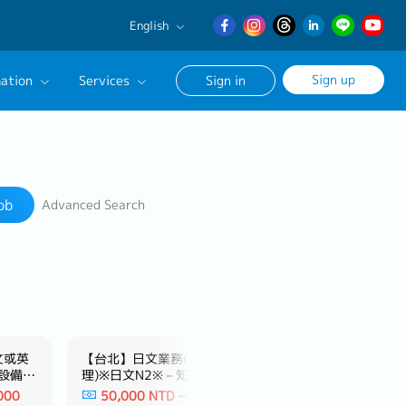
English
English
Sign up
ation
Services
Sign in
日本語
繁體中文
Our Career Advisor
Search
onsultation Service
ob
Advanced Search
age
文或英
【台北】日文業務(係長/副
【台中】現場工事
設備製
理)※日文N2※－知名電子製造
日文N2※－日系知
業
商
000
50,000 NTD ~ 60,000
44,000 NTD ~