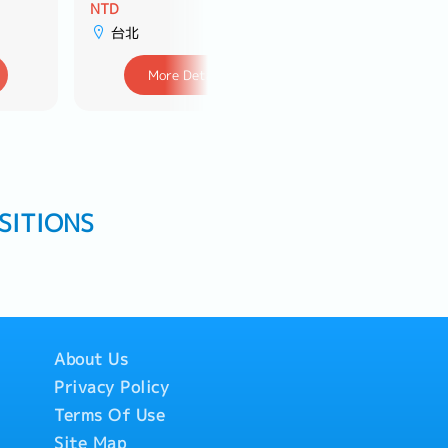
NTD
NTD
台北
台中
More Detail
More Deta
SITIONS
About Us
Privacy Policy
Terms Of Use
Site Map