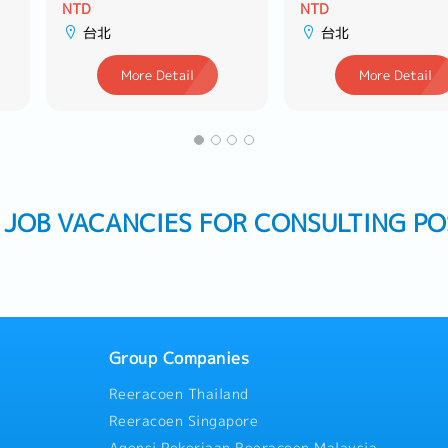
NTD
NTD
台北
台北
More Detail
More Detail
: JOB VACANCIES FOR CONSULTING PO
Group Companies
Reeracoen Thailand
Reeracoen Singapore