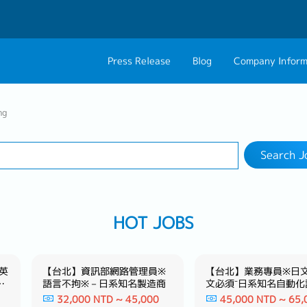
Press Release
Blog
Company Inform
Search Job
About Us
Contact 
ng
Industry
Work Location
Philosophy
Career C
Search J
Group CEO Mess
HOT JOBS
英
【台北】資訊部網路管理員※
【台北】業務專員※日
視
語言不拘※－日系知名製造商
文必須⁻日系知名自動化
名
造商⁻
32,000 NTD ~ 45,000
45,000 NTD ~ 65,