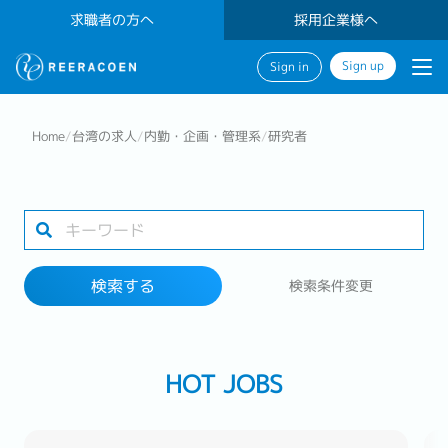
求職者の方へ
採用企業様へ
Sign up
Sign in
検索する
Home
/
台湾の求人
/
内勤・企画・管理系
/
研究者
業界
勤務地
検索する
検索条件変更
検索する
HOT JOBS