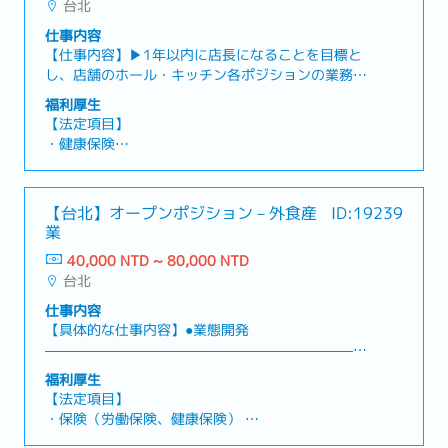
台北
・年終獎金一年兩次：基本兩個月（依照實績發放）
・伙食費：2,400元（包含在薪資中）
仕事内容
・培訓補助（依上司批准）
【仕事内容】▶1年以内に店長になることを目標と
し、店舗のホール・キッチン各ポジションの業務を
習得していただきます。（簡単で標準化されたオペ
福利厚生
レーションのため、早期に業務を覚えられます）・
【法定項目】
ホール業務：お客様対応、案内・誘導、設備説明、
・健康保険
店内環境の維持管理。・キッチン業務：寿司の製
・年金保険
造、食材準備、料理の調理、清掃および整理整頓。
・残業手当
▶充実した教育・研修制度のもと、店舗内教育を通
・各種休暇（特別休暇、結婚休暇、喪服休暇、生理
【台北】オープンポジション－外食産
ID:19239
じて日本式のマネジメントや人材育成を学んでいた
休暇、産前検診休暇、育児休暇、産休、育休）
業
だきます。・経営管理：人員調整、シフト・ポジシ
・退職金
ョン配置、現場管理など。・人材育成：OJTによる
40,000 NTD ~ 80,000 NTD
指導、スタッフの日常管理など。【企業の魅力】・
台北
【会社独自の福利厚生】
社員教育・研修制度が充実しており、昇進・キャリ
・三節賞与（(2000元、600元、600元）
仕事内容
アアップの機会が豊富です。・日本国内に400店舗
・決算賞与（営業部：副店長職以上、 本部：主任職
【具体的な仕事内容】●業態開発
以上を展開する有名日系チェーン企業で、欧米諸国
以上）※支給条件：管理職を1年以上務めているこ
―――――――――――――――――――――――
にも10店舗以上を展開しています。
と
――・新業態/新メニューの企画～標準化・導入支
福利厚生
・社員食事8割引き
援・店舗オペの改善（原価/人時/品質）とKPI運
【法定項目】
・教育研修制度
用・教育/マニュアル設計、現場トレーニング実
・保険（労働保険、健康保険）
・スムーズな昇進制度：毎月の評価に合格すれば昇
施・新店オープン/改装プロジェクト推進
・残業代
給可能