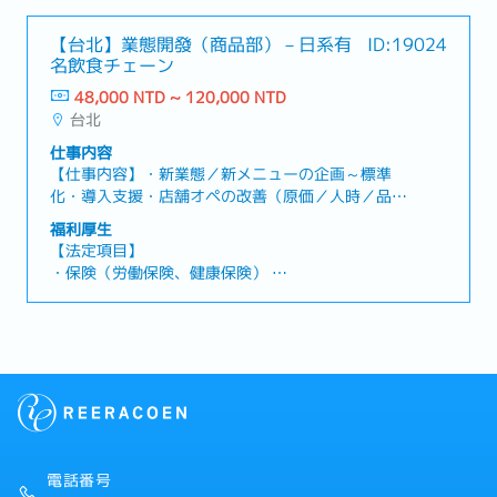
―――――――――――――――――――――――
・各休暇（有給休暇、慶弔休暇、生理休暇、産前産
・幹部研修（各階層の幹部向けに専門的かつ段階的
――●店舗開発・新規出店に向けた物件探索（立地
後休暇、妊娠検査休暇、出産の付き添い休暇、育児
な研修あり）
【台北】業態開發（商品部）－日系有
ID:19024
選定、エリア調査、候補物件の発掘）・出店用物件
休暇）
・年1回の日本研修旅行（営業部店長職以上対象）
名飲食チェーン
の選定〜確保（条件交渉、賃貸契約に向けた調整・
・退職金
・不定期社内イベント（食事会、運動会、社員向け
手続き推進）・社内関係者（経営層／各ブランド担
48,000 NTD ~ 120,000 NTD
リラクゼーション活動など）
当）との連携による出店計画の具体化、出店候補の
台北
【会社独自の福利厚生】
・無料健康診断（入社1年後に実施）
優先順位付け・新業態を含む複数ブランドの出店拡
・年中・年末賞与（業績により変動）
・紹介ボーナス制度：友人・知人を紹介し、入社後
仕事内容
大に向けた、物件確保の推進（出店基盤づくり）・
3ヶ月勤務で3,000～5,000元支給（紹介職位によ
【仕事内容】・新業態／新メニューの企画～標準
専任体制が不足している状況下で、兼務状態の業務
り異なる）
化・導入支援・店舗オペの改善（原価／人時／品
を巻き取り、店舗開発（物件開発）機能の強化を担
質）とKPI運用・教育／マニュアル設計、現場トレ
う
福利厚生
ーニング実施・新店オープン/改装プロジェクト推
―――――――――――――――――――――――
【法定項目】
進【ポジションの魅力】・企画～現場実装まで裁量
――●商品開発・既存業態の改革／改善（メニュ
・保険（労働保険、健康保険）
大／成果が数値と顧客体験に直結・多業態に横断参
ー・原価・提供方法・オペレーションの見直し）・
・残業代
加でき、成長機会が豊富【会社概要】・日系系譜の
メニュー改善／変更に伴う仕組み作り（調理手順、
・各休暇（有給休暇、慶弔休暇、生理休暇、産前産
外食チェーン台湾法人。・複数業態を展開し出店加
提供導線、品質基準の整備）・利益構造の設計（原
後休暇、妊娠検査休暇、出産の付き添い休暇、育児
速中。【取扱製品・サービス】・麺類・丼・焼き物
価設計、価格設計、粗利改善、ロス削減など「どう
休暇）
などの大衆外食メニュー（業態横断）【会社組織構
利益を出すか」を含めた事業設計）・新店オープン
・退職金
成】・商品、店舗運営、営業、人事などの各機能部
／新メニュー導入時の現場入り（実地でのオペレー
門（大手チェーン水準）【会社の魅力】・出店拡大
ション実行、スタッフ指導、課題抽出と改善）・商
【会社独自の福利厚生】
フェーズならではの挑戦機会／現場主義の文化・動
品部メンバーと連携し、役割分担しながら複数案件
・年中・年末賞与（業績により変動）
画学習×OJTの育成基盤／評価は実績重視
を推進
電話番号