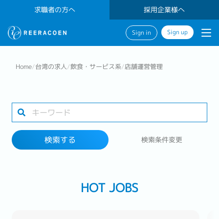
求職者の方へ
採用企業様へ
Sign up
Sign in
検索する
Home
/
台湾の求人
/
飲食・サービス系
/
店舗運営管理
業界
勤務地
検索する
検索条件変更
検索する
HOT JOBS