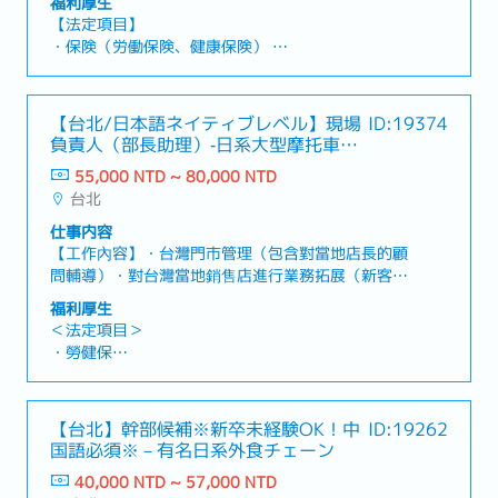
福利厚生
活躍いただける方を募集します！【業務内容】～自
【法定項目】
営店舗3店舗・店舗運営代行5店舗・ポップアップス
・保険（労働保険、健康保険）
トア案件と幅広く対応をしていただきます～■店
・残業代
舗・快閃店の運営管理 ‐百貨店・ポップアップ店
・各休暇（有給休暇、慶弔休暇、生理休暇、産前産
舗の日常オペレーション管理 ‐売上・KPI管理、営
後休暇、妊娠検査休暇、出産の付き添い休暇、育児
【台北/日本語ネイティブレベル】現場
ID:19374
業状況の把握■スタッフマネジメント ‐販売スタッ
休暇）
負責人（部長助理）‐日系大型摩托車用
フのシフト管理・教育・指導 ‐チームビルディン
・退職金
品企業‐
グ■売上・販促・イベント管理 ‐売上分析・改善施
55,000 NTD ~ 80,000 NTD
策の立案 ‐POPUPイベントの運営サポート ‐SNS
台北
【会社独自の福利厚生】
や販促活動の指示・連携■商品・在庫・物流管理 ‐
・賞与：年1回（会社業績・個人評価により1～2か
仕事内容
商品入荷・在庫状況の管理【このポジションの魅
月）
【工作內容】・台灣門市管理（包含對當地店長的顧
力】・毎回異なるブランド・商材・売場での経験が
・昇給：不定期（成果・役割に応じて実施）
問輔導）・對台灣當地銷售店進行業務拓展（新客開
積める・若くフラットな組織で裁量が大きい
發及既有客戶維護）及交易夥伴管理（應收應付管
福利厚生
理）・與日本製造商進行協商、下單，並管理進貨商
＜法定項目＞
品的交期・向台灣子公司高層報告【職位魅力】・因
・勞健保
需與日本本社緊密協作，可充分運用日台雙方的商業
・加班費
感知，培養國際化經營視野・可廣泛參與台灣門市管
・各種休假(特別休假、婚假、喪假、生理假、產檢
理支援、對銷售店的業務拓展（新客及既有客戶）及
假、陪產假、產假、育嬰假)
【台北】幹部候補※新卒未経験OK！中
ID:19262
交易夥伴管理・因需跨部門及團隊進行管理，可進一
・退休金
国語必須※－有名日系外食チェーン
步提升自身專業技能
40,000 NTD ~ 57,000 NTD
＜企業福利制度＞