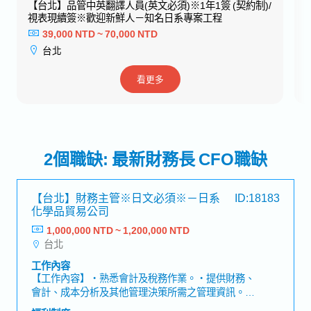
【台北】品管中英翻譯人員(英文必須)※1年1簽 (契約制)/
視表現續簽※歡迎新鮮人－知名日系專案工程
39,000 NTD ~ 70,000 NTD
台北
看更多
2個職缺: 最新財務長 CFO職缺
【台北】財務主管※日文必須※－日系
ID:18183
化學品貿易公司
1,000,000 NTD ~ 1,200,000 NTD
台北
工作內容
【工作內容】・熟悉會計及稅務作業。・提供財務、
會計、成本分析及其他管理決策所需之管理資訊。・
編制合併財務報表、稅務底稿。・會計師查帳資料之