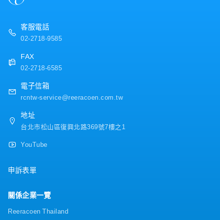
・年終獎金（過去平均1.5～3個月，依業績浮動）
・交通津貼
・餐費津貼
客服電話
・出差津貼
02-2718-9585
・健康檢查（任職一年後給予）
FAX
02-2718-6585
電子信箱
rcntw-service@reeracoen.com.tw
地址
台北市松山區復興北路369號7樓之1
YouTube
申訴表單
關係企業一覽
Reeracoen Thailand