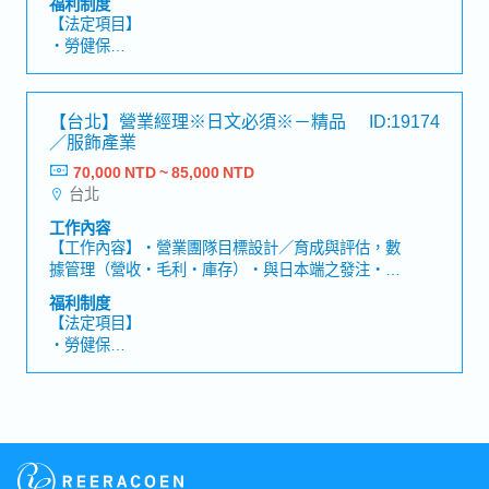
福利制度
整理及提供，協助年度稅務申報及審計作業。・最上
【法定項目】
級主管交辦事項。【會計部門】3位
・勞健保
・加班費
・各種休假（特別休假、婚假、喪假、生理假、產檢
假、陪產假、產假、育嬰假）
【台北】營業經理※日文必須※－精品
ID:19174
・退休金
／服飾產業
70,000 NTD ~ 85,000 NTD
【企業福利制度】
台北
・獎金（平均1～4個月，視業績而定）
・三節禮金、生日禮金、結婚祝賀金、生產祝賀金
工作內容
・員工在職教育訓鍊
【工作內容】・營業團隊目標設計／育成與評估，數
・員工旅遊、尾牙、春酒
據管理（營收・毛利・庫存）・與日本端之發注・交
・員工子女就學、獎學金補助
期・價格協調（會議・Mail）・與百貨總部之合約・
福利制度
檔期・行銷活動洽談與執行・新櫃開設之規劃與落地
【法定項目】
【魅力】・在台在地主導 × 與日本總部直連，裁量空
・勞健保
間大・可同時改善門市營運與數字成效，手感明確
・加班費
【公司簡介】・以海外品牌進口銷售與百貨通路展店
・各種休假（特別休假、婚假、喪假、生理假、產檢
為核心之日系企業；於台灣主要城市之百貨據點多處
假、陪產假、產假、育嬰假）
營運。【組織結構】・由營業・行銷・設計・管理等
・退休金
機能構成【公司魅力】・兼具品牌調性與百貨運營
Know-how；育成完善、授權度高
【公司福利】