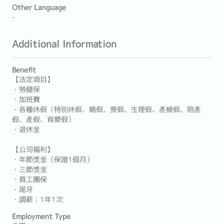
Other Language
-
Additional Information
Benefit
【法定項目】
・勞健保
・加班費
・各種休假（特別休假、婚假、喪假、生理假、產檢假、陪產
假、產假、育嬰假）
・退休金
【公司福利】
・年節獎金（保證1個月）
・三節獎金
・員工團保
・尾牙
・調薪：1年1次
Employment Type