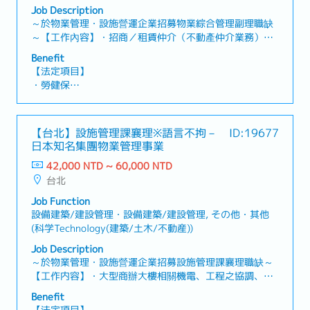
(法人), 営業(個人)・業務(個人), その他(営業)・其他(業
Job Description
務)
～於物業管理・設施營運企業招募物業綜合管理副理職缺
～【工作內容】・招商／租賃仲介（不動產仲介業務）制
度建立・提供商辦大樓內企業承租戶日常營運需求及諮
Benefit
詢・維持協力廠商履約成效及業務執行力・建築物永續維
【法定項目】
運管理業務執行・管理團隊人員及工作，教育人員・業主
・勞健保
窗口,客戶之應對,跨部門溝通・支援公司其他案場・協助案
・加班費
場駐點主管・新建規劃案專案協助・執行主管交辦事項
・各種休假(特別休假、婚假、喪假、生理假、產檢假、陪
【補充資訊】・工作地點會調動( 目前以台北市為主)・入
產假、產假、育嬰假)
【台北】設施管理課襄理※語言不拘－
ID:19677
職滿一年至日本總部研修一週
・退休金
日本知名集團物業管理事業
42,000 NTD ~ 60,000 NTD
【企業福利】
台北
・績效獎金 (1年2次發放，基本1.6個月)
・人事考核、調薪制度 (1年2次)
Job Function
・員工健康檢查 (1年1次)
設備建築/建設管理・設備建築/建設管理, その他・其他
・新任到職即享有每半年3天的心靈充電假
(科学Technology(建築/土木/不動産))
・額外支付證照津貼
Job Description
・證照課程訓練費用補助 (公司指定項目)
～於物業管理・設施營運企業招募設施管理課襄理職缺～
・迎新會、慶生會、部門聚餐、三節禮品
【工作内容】・大型商辦大樓相關機電、工程之協調、現
・免費零食無限供應、免費咖啡無限供應
場之管理・負責空調和機電設備、消防系統異常處理及緊
・員工國內旅遊、家庭日
Benefit
急應變・管理相關計劃的訂定與實施・相關業務廠商的管