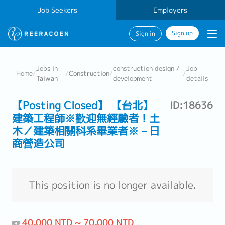
Job Seekers
Employers
Sign up
Sign in
Jobs in
construction design /
Job
Home
/
/
Construction
/
/
Taiwan
development
details
【Posting Closed】 【台北】
ID:18636
建築工程師※歡迎無經驗者！土
木／建築相關科系畢業者※－日
商營造公司
This position is no longer available.
40,000 NTD ~ 70,000 NTD