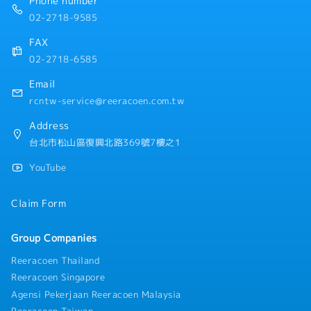
Phone number
・新任到職即享有每半年3天的心靈充電假
02-2718-9585
・額外支付證照津貼
・證照課程訓練費用補助 (公司指定項目)
FAX
・迎新會、慶生會、部門聚餐、三節禮品
02-2718-6585
・免費零食無限供應、免費咖啡無限供應
・員工國內旅遊、家庭日
Email
rcntw-service@reeracoen.com.tw
Address
台北市松山區復興北路369號7樓之1
YouTube
Claim Form
Group Companies
Reeracoen Thailand
Reeracoen Singapore
Agensi Pekerjaan Reeracoen Malaysia
Reeracoen Taiwan