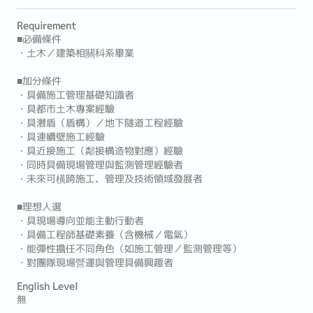
Requirement
■必備條件
・土木／建築相關科系畢業
■加分條件
・具備施工管理基礎知識者
・具都市土木專案經驗
・具潛盾（盾構）／地下隧道工程經驗
・具連續壁施工經驗
・具近接施工（鄰接構造物對應）經驗
・同時具備現場管理與監測管理經驗者
・未來可橫跨施工、管理及技術領域發展者
■理想人選
・具現場導向並能主動行動者
・具備工程師基礎素養（含機械／電氣）
・能彈性擔任不同角色（如施工管理／監測管理等）
・對團隊現場營運與管理具備興趣者
English Level
無