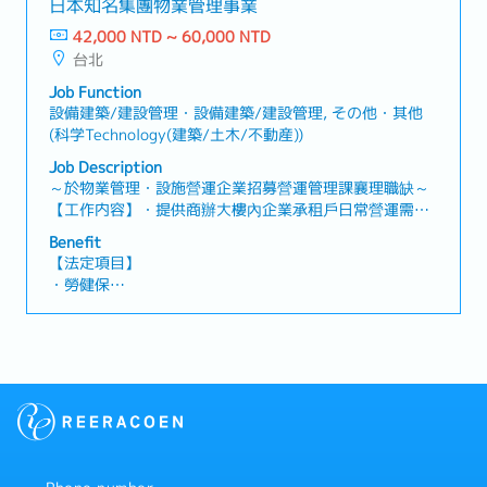
日本知名集團物業管理事業
42,000 NTD ~ 60,000 NTD
【企業福利】
台北
・績效獎金 (1年2次發放，基本1.6個月)
・人事考核、調薪制度 (1年2次)
Job Function
・員工健康檢查 (1年1次)
設備建築/建設管理・設備建築/建設管理, その他・其他
・新任到職即享有每半年3天的心靈充電假
(科学Technology(建築/土木/不動産))
・額外支付證照津貼
Job Description
・證照課程訓練費用補助 (公司指定項目)
～於物業管理・設施營運企業招募營運管理課襄理職缺～
・迎新會、慶生會、部門聚餐、三節禮品
【工作内容】・提供商辦大樓內企業承租戶日常營運需求
・免費零食無限供應、免費咖啡無限供應
及諮詢 ・維持協力廠商履約成效及業務執行力・建築物永
・員工國內旅遊、家庭日
Benefit
續維運管理業務執行・支援公司其他案場・協助案場駐點
【法定項目】
主管・其他主管交辦事項【補充資訊】・工作地點會調動(
・勞健保
目前以台北市為主)・入職滿一年至日本總部研修一週
・加班費
・各種休假(特別休假、婚假、喪假、生理假、產檢假、陪
產假、產假、育嬰假)
・退休金
【企業福利】
・績效獎金 (1年2次發放，基本1.6個月)
・人事考核、調薪制度 (1年2次)
・員工健康檢查 (1年1次)