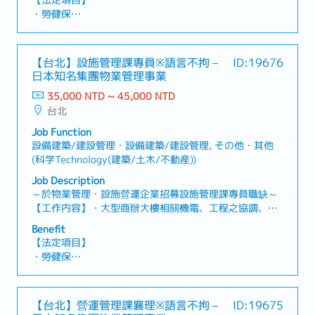
【法定項目】
理、協調、請購（指示、統籌、監督）・管理業務各項定
・勞健保
期報告、資料分析・機電設備耗材管理及請購・支援公司
・加班費
其他案場・協助案場駐點主管・執行主管交辦事項【補充
・各種休假(特別休假、婚假、喪假、生理假、產檢假、陪
資訊】・工作地點會調動( 目前以台北市為主)・入職滿一
產假、產假、育嬰假)
【台北】設施管理課專員※語言不拘－
ID:19676
年至日本總部研修一週
・退休金
日本知名集團物業管理事業
35,000 NTD ~ 45,000 NTD
【企業福利】
台北
・績效獎金 (1年2次發放，基本1.6個月)
・人事考核、調薪制度 (1年2次)
Job Function
・員工健康檢查 (1年1次)
設備建築/建設管理・設備建築/建設管理, その他・其他
・新任到職即享有每半年3天的心靈充電假
(科学Technology(建築/土木/不動産))
・額外支付證照津貼
Job Description
・證照課程訓練費用補助 (公司指定項目)
～於物業管理・設施營運企業招募設施管理課專員職缺～
・迎新會、慶生會、部門聚餐、三節禮品
【工作内容】・大型商辦大樓相關機電、工程之協調、現
・免費零食無限供應、免費咖啡無限供應
場之管理・負責空調和機電設備、消防系統異常處理及緊
・員工國內旅遊、家庭日
Benefit
急應變・管理相關計劃的訂定與實施・相關業務廠商的管
【法定項目】
理、協調、請購（指示、統籌、監督） ・機電設備耗材管
・勞健保
理及請購・管理業務各項定期報告、資料分析・執行主管
・加班費
交辦事項【補充資訊】・工作地點會調動( 目前以台北市
・各種休假(特別休假、婚假、喪假、生理假、產檢假、陪
為主)・入職滿一年至日本總部研修一週
產假、產假、育嬰假)
【台北】營運管理課襄理※語言不拘－
ID:19675
・退休金