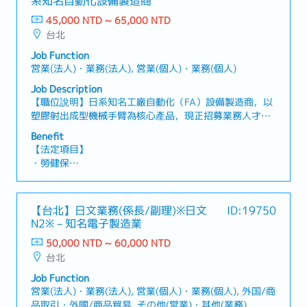
系知名自動化設備製造商⁻
45,000 NTD ~ 65,000 NTD
台北
Job Function
営業(法人)・業務(法人), 営業(個人)・業務(個人)
Job Description
【職位說明】日系知名工廠自動化（FA）設備製造商，以
塑膠射出成型機械手臂為核心產品，現正招募業務人才！
【工作內容】・維護既有客戶關係，並進行提案型業務・
Benefit
運用休眠客戶名單等資源，開發新客戶・依據客戶需求提
【法定項目】
出最適合的產品方案・製作報價單・管理產品交期及出貨
・勞健保
時程・拜訪客戶並進行業務洽談【補充資訊】・提供公司
・加班費
公務車・主要客戶產業：電子相關、醫療產業、容器製造
・各種休假（特別休假、婚假、喪假、生理假、產檢假、
相關、日用品／雜貨相關產業
陪產假、產假、育嬰假）
【台北】日文業務(係長/副理)※日文
ID:19750
・退休金
N2※－知名電子製造業
50,000 NTD ~ 60,000 NTD
【公司福利】
台北
・獎金：約1.5個月～※依公司營運績效及個人績效發放
・伙食費
Job Function
・交通津貼
営業(法人)・業務(法人), 営業(個人)・業務(個人), 外国/商
品取引・外國/商品貿易, その他(営業)・其他(業務)