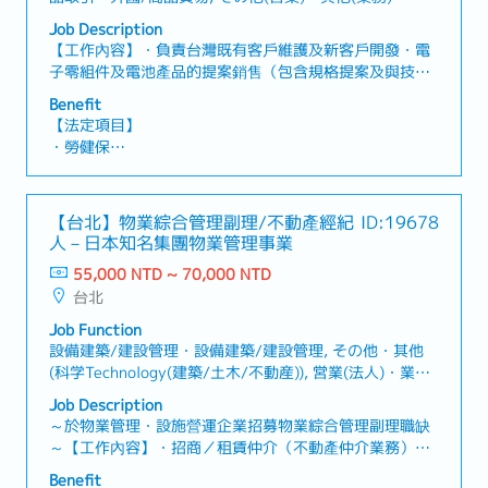
Job Description
【工作內容】・負責台灣既有客戶維護及新客戶開發・電
子零組件及電池產品的提案銷售（包含規格提案及與技術
部門協調）・根據客戶需求進行產品選型，並提供問題解
Benefit
決方案・負責報價製作、價格協商及合約簽訂・與公司內
【法定項目】
部相關部門（研發、品質、生產）密切合作與協調
・勞健保
・加班費
・各種休假（特別休假、婚假、喪假、生理假、產檢假、
陪產假、產假、育嬰假）
【台北】物業綜合管理副理/不動產經紀
ID:19678
・退休金
人－日本知名集團物業管理事業
55,000 NTD ~ 70,000 NTD
【公司福利】
台北
・年終獎金 (約1.5個月)
・勞動/中秋/春節禮金
Job Function
・中秋禮券/春節禮券/生日禮券
設備建築/建設管理・設備建築/建設管理, その他・其他
・英日語言津貼、效率津貼、其他技術津貼、交通津貼
(科学Technology(建築/土木/不動産)), 営業(法人)・業務
・日文語言進修、自主專業外部訓練、年度教育訓練
(法人), 営業(個人)・業務(個人), その他(営業)・其他(業
Job Description
・結婚禮券、住院慰問禮券
務)
～於物業管理・設施營運企業招募物業綜合管理副理職缺
・健康檢查
～【工作內容】・招商／租賃仲介（不動產仲介業務）制
度建立・提供商辦大樓內企業承租戶日常營運需求及諮
Benefit