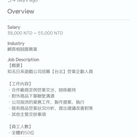
Overview
Salary
38,000 NTD ~ 55,000 NTD
Industry
網頁相關服務業
Job Description
【概要】
知名日系遊戲公司招募【台北】營業企劃人員
【工作內容】
・合作廠商定例營業交涉，關係維持
・對外商品下單聯繫溝通
・公司指派的業務工作，製作提案、執行
・既有商品營業狀況分析，提出建議改善對策
・其他主管交辦事項
【員工人數】
・全體約50位