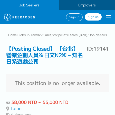
Job Seekers
Employers
Sign up
Sign in
Home
/
Jobs in Taiwan
/
Sales
/
corporate sales (B2B)
/
Job details
【Posting Closed】 【台北】
ID:19141
營業企劃人員※日文N2※－知名
日系遊戲公司
This position is no longer available.
38,000 NTD ~ 55,000 NTD
Taipei
4 days ago