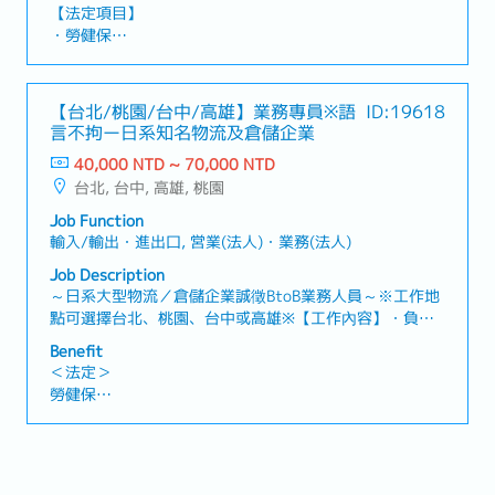
詢・維持協力廠商履約成效及業務執行力・建築物永續維
【法定項目】
運管理業務執行・管理團隊人員及工作，教育人員・業主
・勞健保
窗口,客戶之應對,跨部門溝通・支援公司其他案場・協助案
・加班費
場駐點主管・新建規劃案專案協助・執行主管交辦事項
・各種休假(特別休假、婚假、喪假、生理假、產檢假、陪
【補充資訊】・工作地點會調動( 目前以台北市為主)・入
產假、產假、育嬰假)
【台北/桃園/台中/高雄】業務專員※語
ID:19618
職滿一年至日本總部研修一週
・退休金
言不拘ー日系知名物流及倉儲企業
40,000 NTD ~ 70,000 NTD
【企業福利】
台北, 台中, 高雄, 桃園
・績效獎金 (1年2次發放，基本1.6個月)
・人事考核、調薪制度 (1年2次)
Job Function
・員工健康檢查 (1年1次)
輸入/輸出・進出口, 営業(法人)・業務(法人)
・新任到職即享有每半年3天的心靈充電假
Job Description
・額外支付證照津貼
～日系大型物流／倉儲企業誠徵BtoB業務人員～※工作地
・證照課程訓練費用補助 (公司指定項目)
點可選擇台北、桃園、台中或高雄※【工作內容】・負責
・迎新會、慶生會、部門聚餐、三節禮品
國際進出口、國內運輸、倉儲管理及庫存管理等整體物流
・免費零食無限供應、免費咖啡無限供應
Benefit
服務業務・開發新客戶並維護既有客戶關係※主要以新客
・員工國內旅遊、家庭日
＜法定＞
戶開發為主・透過電話開發潛在客戶，安排拜訪行程並進
勞健保
行業務提案・了解客戶需求，提供最適合的物流解決方案
加班費
各種休假(特別休假、婚假、喪假、生理假、產檢假、陪產
假、產假、育嬰假)
退休金