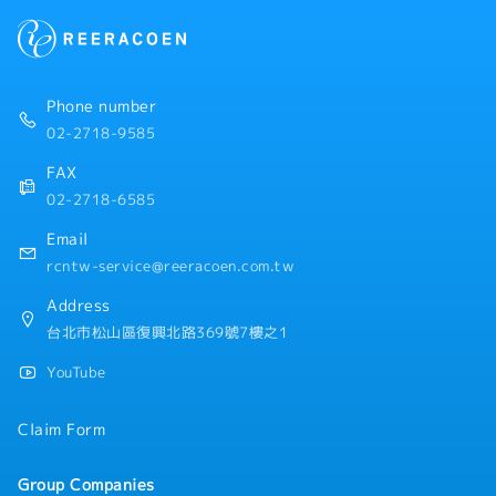
＜公司福利＞
・獎金：1個月～※依公司內部規定決定
・三節獎金
・員工旅遊(不定期)
Phone number
02-2718-9585
FAX
02-2718-6585
Email
rcntw-service@reeracoen.com.tw
Address
台北市松山區復興北路369號7樓之1
YouTube
Claim Form
Group Companies