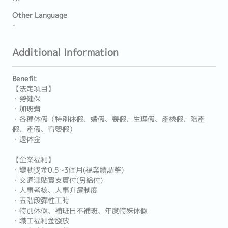
Other Language
-
Additional Information
Benefit
【法定項目】
・勞健保
・加班費
・各種休假（特別休假、婚假、喪假、生理假、產檢假、陪產
假、產假、育嬰假）
・退休金
【企業福利】
・變動獎金0.5~3個月(視業績調整)
・交通津貼實支實付(另給付)
・人事考核、人事升遷制度
・五階段彈性工時
・特別休假、補班日不補班、年度特殊休假
・職工福利金發放