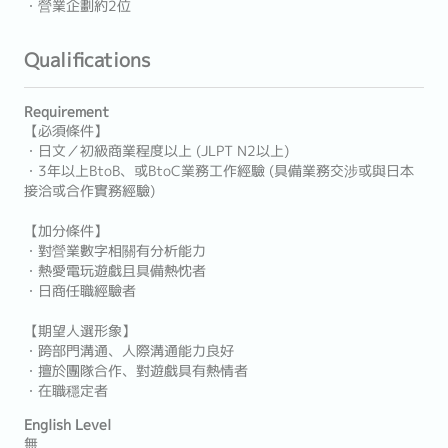
・營業企劃約2位
Qualifications
Requirement
【必須條件】
・日文／初級商業程度以上 (JLPT N2以上)
・3年以上BtoB、或BtoC業務工作經驗 (具備業務交涉或與日本
接洽或合作實務經驗)
【加分條件】
・對營業數字相關有分析能力
・熱愛電玩遊戲且具備熱忱者
・日商任職經驗者
【期望人選形象】
・跨部門溝通、人際溝通能力良好
・擅於團隊合作、對遊戲具有熱情者
・在職穩定者
English Level
無