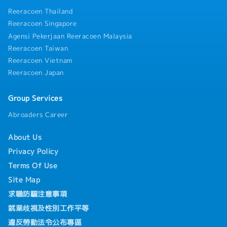
Reeracoen Thailand
Reeracoen Singapore
Agensi Pekerjaan Reeracoen Malaysia
Reeracoen Taiwan
Reeracoen Vietnam
Reeracoen Japan
Group Services
Abroaders Career
About Us
Privacy Policy
Terms Of Use
Site Map
求職防騙注意事項
就業歧視及性別工作平等
違反勞動法令公布專區