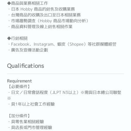
◆商品與業務相關工作
・日本 Hobby 商品的銷售及收購業務
・台灣商品的收購及出口至日本相關業務
・市場趨勢調查（Hobby 商品市場動向分析）
・商品資料管理及線上銷售相關作業
◆行銷相關
・Facebook、Instagram、蝦皮（Shopee）等社群媒體經營
・廣告及宣傳活動企劃
Qualifications
Requirement
【必要條件】
・日文／日常會話程度（JLPT N3以上）※需與日本總公司聯繫
※
・具1年以上社會工作經驗
【加分條件】
・具零售業相關經驗
・具店長或門市管理經驗