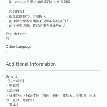
・對 Hobby／動漫／遊戲等日本文化有興趣
【理想特質】
・能主動推動門市營運的人
・能理解台灣市場趨勢並提出改善建議的人
・能在小型組織中靈活處理多樣業務的人
English Level
無
Other Language
-
Additional Information
Benefit
【法定項目】
・勞健保
・加班費
・各種休假（特別休假、婚假、喪假、生理假、產檢假、陪產
假、產假、育嬰假）
・退休金