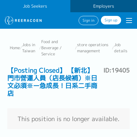
Job Seekers
Employers
Sign up
Sign in
Food and
Jobs in
store operations
Job
Home
/
/
Beverage /
/
/
Taiwan
management
details
Service
【Posting Closed】 【新北】
ID:19405
門市營運人員（店長候補）※日
文必須※ー急成長！日系二手商
店
This position is no longer available.