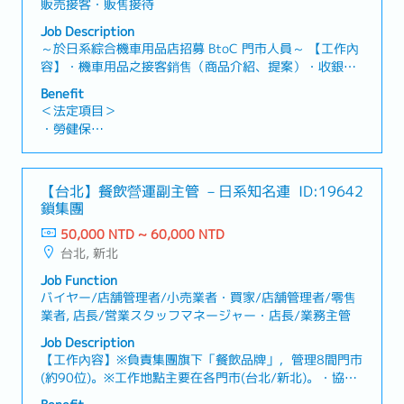
販売接客・販售接待
Job Description
～於日系綜合機車用品店招募 BtoC 門市人員～ 【工作內
容】・機車用品之接客銷售（商品介紹、提案）・收銀／
結帳作業・商品驗貨作業・EC 商品出貨準備業務・商品補
Benefit
貨／訂貨作業【職位魅力】 ・可一邊接觸自身興趣與喜愛
＜法定項目＞
領域，一邊工作・依照個人實力，未來亦有機會挑戰店舖
・勞健保
營運或業務職務・日本出差人員來訪時，可透過口譯等業
・加班費
務活用日語能力
・各種休假(特別休假、婚假、喪假、生理假、產檢假、陪
產假、產假、育嬰假)
【台北】餐飲營運副主管 －日系知名連
ID:19642
・退休金
鎖集團
50,000 NTD ~ 60,000 NTD
＜企業福利制度＞
台北, 新北
・年終獎金一年兩次：基本兩個月（依照實績發放）
・伙食費：2,400元（包含在薪資中）
Job Function
・培訓補助（依上司批准）
バイヤー/店舗管理者/小売業者・買家/店舗管理者/零售
業者, 店長/営業スタッフマネージャー・店長/業務主管
Job Description
【工作內容】※負責集團旗下「餐飲品牌」，管理8間門市
(約90位)。※工作地點主要在各門市(台北/新北)。・協助
營運主管規劃並執行門市營運計畫，確保營收與服務品質