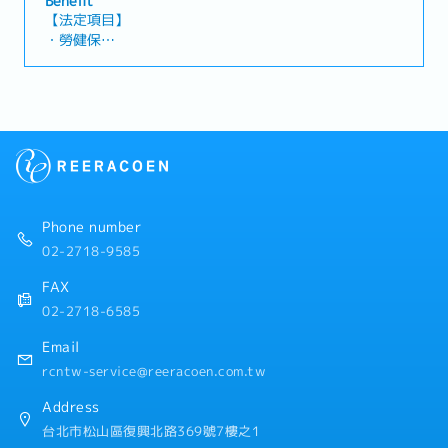
Benefit
目標達成。・監督日常營運流程，包含食品安全、服務品
【法定項目】
質及顧客滿意度。・協助人員培訓與督導，提升團隊效率
・勞健保
與績效。・善用資源整合與流程優化，有效控管並降低營
・加班費
運成本。・處理顧客意見與跨部門協調，確保營運順暢。
・各種休假（特別休假、婚假、喪假、生理假、產檢假、
陪產假、產假、育嬰假）
・退休金
【公司福利】
・年終獎金 ※依照個人績效
・年度彈性績效調薪
・三節、勞動節禮券(品)
Phone number
・生日禮金、重陽節禮金、結婚祝賀金、生產祝賀金、子
02-2718-9585
女教育補助金
・完善獎勵機制
FAX
・日文津貼
02-2718-6585
・年終尾牙、員工旅遊
・特約廠商優惠
Email
・完整教育訓練、不定期幹部研修
rcntw-service@reeracoen.com.tw
・集團相關企業員工購物優惠及用餐優惠
Address
台北市松山區復興北路369號7樓之1