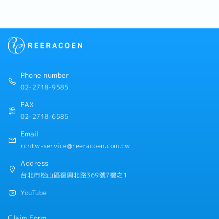
・各種休假（特別休假、婚假、喪假、生理假、產檢假、
供報價並進行收購談判・負責已收購商品的寄送、營業額
陪產假、產假、育嬰假）
輸入等行政庶務【補充資訊】・即使沒有鑑定估價或名牌
・退休金
商品的相關知識也沒有問題・入職後，不會讓您在毫無準
備的情況下立刻獨自上場・有資深前輩以及日本專業鑑定
【公司福利】
團隊的全力支援，即使是毫無經驗的新人也能輕鬆上手
・有薪年假
・年終雙薪（AWS）
・調薪、升遷制度（根據個人及公司業績）
Phone number
・獎金激勵制度
02-2718-9585
・加班津貼
・婚喪慶弔慰問金、婚喪慶弔假
FAX
・有薪病假
02-2718-6585
・職涯發展路徑 / 晉升管道
Email
rcntw-service@reeracoen.com.tw
Address
台北市松山區復興北路369號7樓之1
YouTube
Claim Form