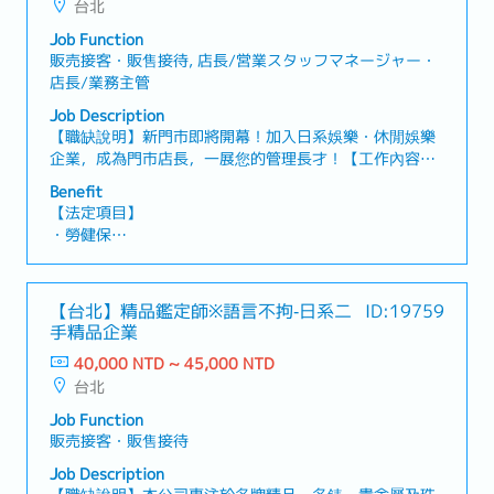
台北
・全勤獎金：1,000元（已包含於月薪中）
・獎金／激勵制度
Job Function
・美容津貼（美容補助）
販売接客・販售接待, 店長/営業スタッフマネージャー・
店長/業務主管
Job Description
【職缺說明】新門市即將開幕！加入日系娛樂・休閒娛樂
企業，成為門市店長，一展您的管理長才！【工作內容】
➤門市例行工作・每日開閉店作業・進貨、搬貨、補貨・
Benefit
機台故障排除及維修・顧客應對及客訴處理・百貨樓管應
【法定項目】
對➤門市運營及管理・定期報表整理，彙報並分析每月業
・勞健保
績狀況・計時人員招募、排班及管理・庫存及金錢管理・
・加班費
周邊市場調查及競合廠商分析・總公司聯繫及交辦事項處
・各種休假（特別休假、婚假、喪假、生理假、產檢假、
理
陪產假、產假、育嬰假）
【台北】精品鑑定師※語言不拘‐日系二
ID:19759
・退休金
手精品企業
40,000 NTD ~ 45,000 NTD
【公司福利】
台北
・年終獎金（*視公司營運而定，過往平均1~2個月）
・人事考評（一年1次）
Job Function
・三節禮金 (禮券)
販売接客・販售接待
・勞退提撥、員工團體保險
Job Description
・每月通勤津貼 ( 上限2,000，實支實付 )