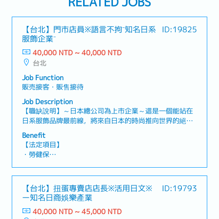
RELATED JOBS
【台北】門市店員※語言不拘⁻知名日系
ID:19825
服飾企業⁻
40,000 NTD ~ 40,000 NTD
台北
Job Function
販売接客・販售接待
Job Description
【職缺說明】～日本總公司為上市企業～這是一個能站在
日系服飾品牌最前線，將來自日本的時尚推向世界的絕佳
機會！【工作內容】・於實體門市提供接待與銷售服務・
Benefit
顧客管理：運用社群媒體（SNS），依據每位顧客的需求
【法定項目】
與喜好提供個人化銷售服務（例如：當新品到貨時，會依
・勞健保
照顧客喜好主動推薦商品，提升來店率及購買意願）・品
・加班費
牌推廣：運用社群媒體（SNS）進行集客，提升品牌知名
・各種休假（特別休假、婚假、喪假、生理假、產檢假、
度・其他主管交辦事項
陪產假、產假、育嬰假）
【台北】扭蛋專賣店店長※活用日文※
ID:19793
・退休金
ー知名日商娛樂產業
40,000 NTD ~ 45,000 NTD
【公司福利】