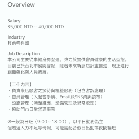
Overview
Salary
35,000 NTD ~ 40,000 NTD
Industry
其他零售類
Job Description
本公司主要從事健身房營運，致力於提供會員健康的生活型態。
目前已於台北市展開據點，隨著未來新展店計畫推進，現正進行
組織強化與人員擴編。
【工作內容】
・負責來店顧客之接待與櫃檯服務（包含客訴處理）
・會員管理（入退會手續、Email及SNS資訊發布）
・設施管理（清潔維護、設備管理及異常處理）
・協助門市日常營運事務
※一般為日班（9:00～18:00），以平日勤務為主
但若遇人力不足等情況，可能需配合假日出勤或夜間輪班