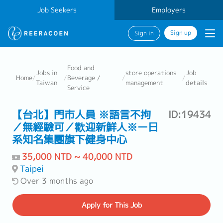
Job Seekers
Employers
Sign up
Sign in
Food and
Jobs in
store operations
Job
Home
/
/
Beverage /
/
/
Taiwan
management
details
Service
【台北】門市人員 ※語言不拘
ID:19434
／無經驗可／歡迎新鮮人※ー日
系知名集團旗下健身中心
35,000 NTD ~ 40,000 NTD
Taipei
Over 3 months ago
Apply
for This Job