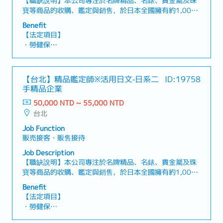
【職缺說明】本公司專注於名牌精品、名錶、貴金屬及珠
・颱風出勤津貼
寶等商品的收購、鑑定與銷售，於日本全國擁有約1,000
・定期健康檢查（可申請公假及交通費）
家門市，為業界規模最大的企業之一，現誠摯邀請對精品
・婚喪喜慶補助
Benefit
鑑定有熱忱、希望發展專業職涯的人才加入我們，擔任精
【法定項目】
品鑑定師！【工作內容】・親切款待蒞臨的顧客，引導至
・勞健保
接待專區，並與顧客建立良好的互動關係・針對顧客帶來
・加班費
的名牌包、名錶、貴金屬及珠寶等物品進行鑑定估價、提
・各種休假（特別休假、婚假、喪假、生理假、產檢假、
供報價並進行收購談判・負責已收購商品的寄送、營業額
陪產假、產假、育嬰假）
【台北】精品鑑定師※活用日文‐日系二
ID:19758
輸入等行政庶務【補充資訊】・即使沒有鑑定估價或名牌
・退休金
手精品企業
商品的相關知識也沒有問題・入職後，不會讓您在毫無準
備的情況下立刻獨自上場・有資深前輩以及日本專業鑑定
50,000 NTD ~ 55,000 NTD
【公司福利】
團隊的全力支援，即使是毫無經驗的新人也能輕鬆上手
台北
・有薪年假
・年終雙薪（AWS）
Job Function
・調薪、升遷制度（根據個人及公司業績）
販売接客・販售接待
・獎金激勵制度
Job Description
・加班津貼
【職缺說明】本公司專注於名牌精品、名錶、貴金屬及珠
・婚喪慶弔慰問金、婚喪慶弔假
寶等商品的收購、鑑定與銷售，於日本全國擁有約1,000
・有薪病假
家門市，為業界規模最大的企業之一，現誠摯邀請對精品
・職涯發展路徑 / 晉升管道
Benefit
鑑定有熱忱、希望發展專業職涯的人才加入我們，擔任精
【法定項目】
品鑑定師！【工作內容】・親切款待蒞臨的顧客，引導至
・勞健保
接待專區，並與顧客建立良好的互動關係・針對顧客帶來
・加班費
的名牌包、名錶、貴金屬及珠寶等物品進行鑑定估價、提