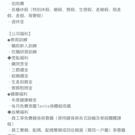
・加班費
・各種休假（特別休假、婚假、喪假、生理假、產檢假、陪產
假、產假、育嬰假）
・退休金
【公司福利】
◆教育訓練
・職前新人訓練
・在職研習訓練
◆獎勵福利
・績效獎金
・三節禮金
・結婚禮金
・生產祝賀金
・喪葬慰問金
◆健康福利
・年度健康檢查
・每月免費測量Tanita身體組成儀
◆娛樂福利
・員工享免費健身房會籍（使用健身房各式設備及參與團體課
程）
・員工雙親、配偶、配偶雙親或同住親屬（需同一戶籍）享會籍