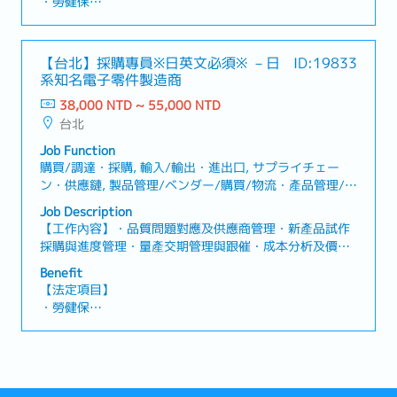
・勞健保
人訪日隨行口譯・主管交辦事項【魅力】・高水準獎金制
・加班費
度及公司福利・穩健且具高安定性的事業基礎
・各種休假（特別休假、婚假、喪假、生理假、產檢假、
陪產假、產假、育嬰假）
【台北】採購專員※日英文必須※ －日
ID:19833
・退休金
系知名電子零件製造商
38,000 NTD ~ 55,000 NTD
【公司福利】
台北
・年終獎金：依照公司業績狀況及考核評價 過往實績4~5
個月
Job Function
・到職後3個月將依考核調薪
購買/調達・採購, 輸入/輸出・進出口, サプライチェー
・通勤津貼(住家~公司)
ン・供應鏈, 製品管理/ベンダー/購買/物流・產品管理/供
・三節獎金(中秋、端午、農曆年終獎金)
應商/採購/物流
Job Description
・婚喪喜慶補助 (含結婚禮金、生育津貼)
【工作內容】・品質問題對應及供應商管理・新產品試作
・員工團體保險、年度健檢、部門聚餐
採購與進度管理・量產交期管理與跟催・成本分析及價格
・滿1年後享有地區津貼，薪資再加NT$5,800、國外員工
談判・國內外供應商聯繫與協調・日文、英文郵件及文件
旅遊（過往實績：北海道,泰國）
Benefit
處理・參與日文會議並進行溝通協調
【法定項目】
・勞健保
・加班費
・各種休假（特別休假、婚假、喪假、生理假、產檢假、
陪產假、產假、育嬰假）
・退休金