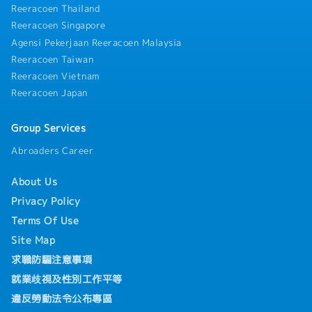
Reeracoen Thailand
Reeracoen Singapore
Agensi Pekerjaan Reeracoen Malaysia
Reeracoen Taiwan
Reeracoen Vietnam
Reeracoen Japan
Group Services
Abroaders Career
About Us
Privacy Policy
Terms Of Use
Site Map
求職防騙注意事項
就業歧視及性別工作平等
違反勞動法令公布專區