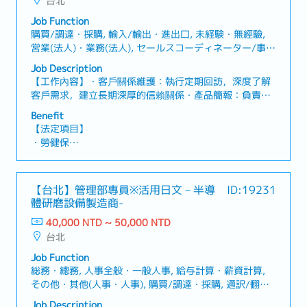
台北
Job Function
購買/調達・採購, 輸入/輸出・進出口, 未経験・無經驗,
営業(法人)・業務(法人), セールスコーディネーター/事
務/受付・業務/內勤/窗口, 製品管理/ベンダー/購買/物
Job Description
流・產品管理/供應商/採購/物流
【工作內容】・客戶關係維護：執行定期回訪，深度了解
客戶需求，建立長期深厚的信賴關係・產品簡報：負責產
品說明會之簡報規劃與現場演示，展現產品核心價值・報
Benefit
價進度追蹤：管理案件進度與報價流程（具備CRM 系統使
【法定項目】
用經驗者尤佳）・跨國情報交換：擔任總社與在地市場的
・勞健保
窗口，協調總社產品資訊與客製化需求・商務口譯擔當：
・加班費
負責台日雙方業務交流之口譯工作（日翻中、中翻日）
・各種休假（特別休假、婚假、喪假、生理假、產檢假、
【魅力】・高水準獎金制度及公司福利！・穩健且具高度
陪產假、產假、育嬰假）
【台北】管理部專員※活用日文－半導
ID:19231
安定性的事業基礎！
・退休金
體研磨設備製造商-
40,000 NTD ~ 50,000 NTD
【公司福利】
台北
・年終獎金：依照公司業績狀況及考核評價（過往實績4
～5個月）
Job Function
・到職後3個月將依考核調薪
総務・總務, 人事全般・一般人事, 給与計算・薪資計算,
・通勤津貼（住家~公司）
その他・其他(人事・人事), 購買/調達・採購, 通訳/翻
・三節獎金（中秋、端午、農曆年終獎金）
訳・口譯/翻譯, セールスコーディネーター/事務/受付・
Job Description