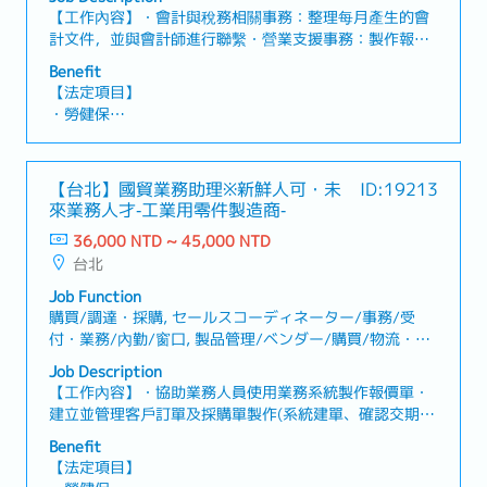
・婚喪喜慶補助 （含結婚禮金、生育津貼）
業務/內勤/窗口
【工作內容】・會計與稅務相關事務：整理每月產生的會
・員工團體保險、年度健檢、部門聚餐
計文件，並與會計師進行聯繫・營業支援事務：製作報價
・滿1年後享有地區津貼，薪資再加NT$5,800、國外員工
單與發票・人事／勞務管理：薪資計算，以及勞工保險、
旅遊（過往實績：北海道、泰國）
Benefit
健康保險等相關手續業務・總務／物品管理：公司內部物
【法定項目】
品管理與整理，作為事務局進行整體管理業務・現場口譯
・勞健保
業務：在工程師不會說日語時，前往客戶現場提供口譯服
・加班費
務※需不定期於台灣國內出差（部分情況可能需過夜住
・各種休假（特別休假、婚假、喪假、生理假、產檢假、
宿）【魅力】・可以充分發揮過往的經驗・透過隨同翻譯
陪產假、產假、育嬰假）
【台北】國貿業務助理※新鮮人可・未
ID:19213
出差，能進一步提升自身的日語能力
・退休金
來業務人才‐工業用零件製造商‐
36,000 NTD ~ 45,000 NTD
【公司福利】
台北
・獎金：2個月（依業績而異）
Job Function
購買/調達・採購, セールスコーディネーター/事務/受
付・業務/內勤/窗口, 製品管理/ベンダー/購買/物流・產
品管理/供應商/採購/物流
Job Description
【工作內容】・協助業務人員使用業務系統製作報價單・
建立並管理客戶訂單及採購單製作(系統建單、確認交期、
安排出貨)・回覆客戶基本詢問、接聽電話、Email 追蹤・
Benefit
請款進度追蹤、整理業務相關文件、協助準備業務簡報・
【法定項目】
與日本總公司業務情報交換&詢價窗口・日本人來台&台灣