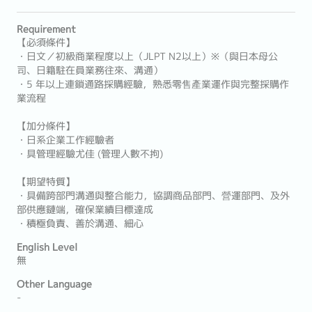
Requirement
【必須條件】
・日文／初級商業程度以上（JLPT N2以上）※（與日本母公
司、日籍駐在員業務往來、溝通）
・5 年以上連鎖通路採購經驗，熟悉零售產業運作與完整採購作
業流程
【加分條件】
・日系企業工作經驗者
・具管理經驗尤佳 (管理人數不拘)
【期望特質】
・具備跨部門溝通與整合能力，協調商品部門、營運部門、及外
部供應鏈端，確保業績目標達成
・積極負責、善於溝通、細心
English Level
無
Other Language
-