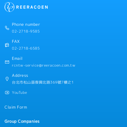
【企業福利制度】
・1年2次績效獎金
・人事評價
・特定社休日、預支假制度、獎勵休假規定 - 生日假、活
Phone number
力假各一日
02-2718-9585
・年度定期健康檢查
・教育訓練(日本一年研修、語言學習補助)、海外派駐制
FAX
度
02-2718-6585
・開工、社慶禮金、忘年會
・端午、中秋、尾牙、婚喪、生育等禮金
Email
・生日禮金、慶生會、下午茶
rcntw-service@reeracoen.com.tw
・不定期聚餐活動
Address
台北市松山區復興北路369號7樓之1
YouTube
Claim Form
Group Companies