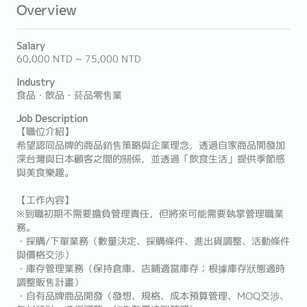
Overview
Salary
60,000 NTD ~ 75,000 NTD
Industry
食品・飲品・菸品零售業
Job Description
【職位介紹】
希望認同品牌的商品銷售策略與企業理念，透過自家商品開發加
深台灣與日本顧客之間的關係，並透過「飲食生活」提供季節感
與美食樂趣。
【工作內容】
※到職初期不需要擔負管理責任，但將來可能需要執掌管理職業
務。
・採購/下單業務（數量決定、採購條件、進出貨調整、活動條件
與價格交涉）
・庫存管理業務（保持倉庫、店鋪適當庫存；根據庫存狀態適時
調整販售計畫）
・自有品牌商品開發（發想、規格、成本預算管理、MOQ交涉、