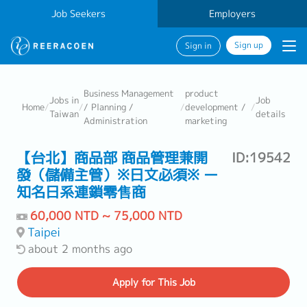
Job Seekers
Employers
Sign up
Sign in
Business Management
product
Jobs in
Job
Home
/
/
/ Planning /
/
development /
/
Taiwan
details
Administration
marketing
【台北】商品部 商品管理兼開
ID:19542
發（儲備主管）※日文必須※ ー
知名日系連鎖零售商
60,000 NTD ~ 75,000 NTD
Taipei
about 2 months ago
Apply
for This Job