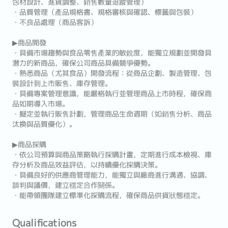
包材設計、進貨調整、銷售數量追蹤管理）
・品質管理（產品規格書、規格審核與確認、標籤與包裝）
・不良品處理（商品客訴）
▶商品開發
・具備市場趨勢與食品零售產業的敏銳度，能獨立規劃並開發具
潛力的新商品，確保公司商品具備競爭優勢。
・熟悉商品（尤其食品）開發流程：從商品企劃、製造管理、包
裝設計到上市販售、庫存管理。
・具備專案管理意識，能嚴格執行並管理商品上市時程，確保商
品如期導入市場。
・擬定並執行販售計劃，管理商品生命週期（如銷售分析、商品
汰換與品質優化）。
▶商品採購
・依公司預算與商品策略執行採購計畫，定期進行成本檢視、庫
存分析及商品效益評估，以持續優化採購決策。
・具備良好的供應商管理能力，能獨立與廠商進行溝通、協調、
談判與議價，建立穩定合作關係。
・能帶領團隊建立標準化採購流程，確保商品供貨狀態穩定。
Qualifications