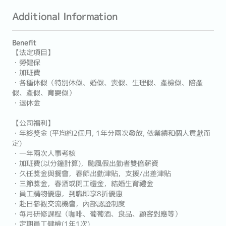
Additional Information
Benefit
【法定項目】
・勞健保
・加班費
・各種休假（特別休假、婚假、喪假、生理假、產檢假、陪產
假、產假、育嬰假）
・退休金
【公司福利】
・年終獎金 (平均約2個月, 1年分兩次發放, 依業績和個人貢獻而
定)
・一年兩次人事考核
・加班費(以分鐘計算)，颱風假出勤者雙倍薪資
・久任獎金與餐會，春節出勤津貼，支援/出差津貼
・三節獎金，春酒或開工禮金，結婚生育禮金
・員工購物優惠，到職即享8折優惠
・赴日參觀交流機會，內部認證制度
・每月研修課程（咖啡、葡萄酒、食品、顧客對應等）
・定期員工健檢(1年1次)