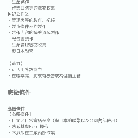
・生產試作
・作業日誌等的數據收集
▶辦公作業
・管理表等的製作、紀錄
・製造條件表的製作
・試作内容的統整資料製作
・報告書製作
・生產管理數據收集
・與日本聯繫
【魅力】
・可活用外語能力！
・在職率高，將來有機會成為儲備主管！
應徵條件
應徵條件
【必需條件】
・日文／日常會話程度（與日本的聯繫以及公司內部使用）
・熟悉基礎Excel操作
・不排斥在工廠內部作業