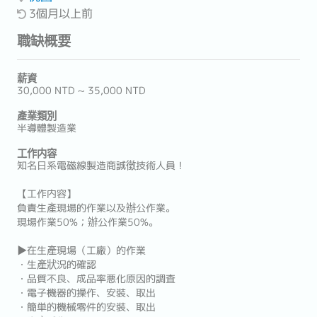
3個月以上前
職缺概要
薪資
30,000 NTD ~ 35,000 NTD
產業類別
半導體製造業
工作内容
知名日系電磁線製造商誠徵技術人員！
【工作内容】
負責生產現場的作業以及辦公作業。
現場作業50%；辦公作業50%。
▶在生產現場（工廠）的作業
・生產狀況的確認
・品質不良、成品率悪化原因的調査
・電子機器的操作、安裝、取出
・簡単的機械零件的安裝、取出