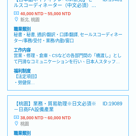
【其他福利】
ルスコーディネーター（中文必須）－
・獎金：過去實績2個月
日系大手機械メーカー
40,000 NTD ~ 55,000 NTD
・改善建議獎金
新北, 桃園
・喪喜金
・個人旅遊補助（春季、秋季）
職業類別
・團體保險
秘書・秘書, 通訳/翻訳・口譯/翻譯, セールスコーディネー
・定期健康檢查
ター/事務/受付・業務/內勤/窗口
・健康促進計畫
工作内容
・娛樂休閒（按摩、員工旅遊、團隊建設、福利委員會活
営業、修理、倉庫、CSなどの各部門間の「橋渡し」とし
動）
て円滑なコミュニケーションを行い、日本人スタッフの
・資格取得補助
業務を多角的にサポートすることがミッションです。■主
・教育制度（函授課程、外部研討會、總公司研習會）
福利制度
な業務内容 ・部門間の調整: 各部署間の連携をスムーズ
・員工餐廳
【法定項目】
にし、業務プロセスの進捗を管理します・日本人スタッ
・勞健保
フのサポート: 日本人スタッフの業務サポートや、社内コ
・加班費
ミュニケーションの円滑化を図ります・事務・コーディ
・各種休假（特別休假、婚假、喪假、生理假、產檢假、
ネーション: 単なる事務処理にとどまらず、営業活動が円
陪產假、產假、育嬰假）
【桃園】業務・貿易助理※日文必須※
ID:19089
滑に進むための各所への手配や調整を行います
・退休金
－日商FA設備產業
38,000 NTD ~ 60,000 NTD
【公司福利】
桃園
・三節禮金
・健康檢查
職業類別