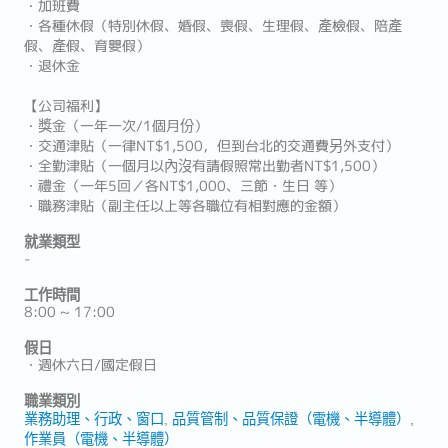
・加班費
・各種休假（特別休假、婚假、喪假、生理假、產檢假、陪產
假、產假、育嬰假）
・退休金
【公司福利】
・獎金（一年一次/1個月份）
・交通津貼（一律NT$1,500，但到台北的交通費另外支付）
・全勤津貼（一個月以內沒有請假照常出勤者NT$1,500）
・禮金（一年5回／各NT$1,000、三節・生日 等）
・職務津貼（副主任以上等各職位有相對應的金額）
就業類型
-
工作時間
8:00 ~ 17:00
假日
・週休六日/國定假日
職業類別
業務助理、行政、窗口
品質管制、品質保證（電機、半導體）
作業員（電機、半導體）