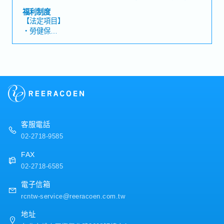
存及入出庫管理・確認Invoice、Packing List、B/L、
福利制度
AWB、ETA、ETD等資訊・與日本總公司、客戶、代理
【法定項目】
商、船公司及供應商聯繫協調・確認英文Email及相關文
・勞健保
件・熟悉後支援業務助理相關工作【魅力】・可活用日
・加班費
文，累積日系製造商的貿易及通關實務經驗。・新鮮人或
・各種休假（特別休假、婚假、喪假、生理假、產檢假、
經驗較淺者也可挑戰，適合願意學習的人。【產品／服務
陪產假、產假、育嬰假）
內容】・檢查設備・製造業用相關設備、零件及部材・高
・退休金
機能材料相關產品
【公司獨有福利】
・每年一次調薪與獎金評核制度
・每兩個月舉辦一次聚餐補助
・全勤獎金
客服電話
・出差津貼
02-2718-9585
・年終平均1.5個月（依照公司與個人績效而定）
FAX
02-2718-6585
電子信箱
rcntw-service@reeracoen.com.tw
地址