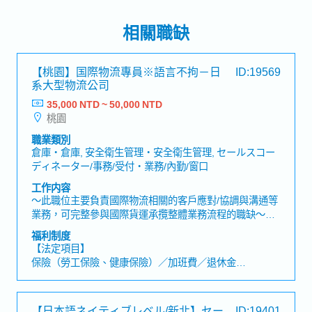
相關職缺
【桃園】国際物流專員※語言不拘－日
ID:19569
系大型物流公司
35,000 NTD ~ 50,000 NTD
桃園
職業類別
倉庫・倉庫, 安全衛生管理・安全衛生管理, セールスコー
ディネーター/事務/受付・業務/內勤/窗口
工作内容
～此職位主要負責國際物流相關的客戶應對/協調與溝通等
業務，可完整參與國際貨運承攬整體業務流程的職缺～
【工作內容】・國際物流相關之貨運承攬（Forwarding）
福利制度
業務・與客戶之間的協商與溝通・與協力廠商（運輸公司
【法定項目】
及倉儲公司）之間的協商與溝通・其他由主管指示之相關
保險（勞工保險、健康保險）／加班費／退休金
業務※每月約1次，需配合中部或南部地區之過夜出差【企
各類休假（有薪假、喪假、生理假、產前產後假、孕檢
業的魅力】・在具備超過50,000以上倉儲容量的大型國際
假、陪產假、育嬰假）
物流中心累積職涯經驗・提供從倉儲保管、運輸配送到通
【日本語ネイティブレベル/新北】セー
ID:19401
關的一站式服務，能夠系統性學習物流全流程知識