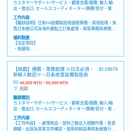
・結婚津貼
カスタマーサポート/サービス・顧客支援/服務, 輸入/輸
・久任津貼
出・進出口, セールスコーディネーター/事務/受付・業務/
・交通津貼（已包含於基本薪資中）
內勤/窗口
工作内容
・獎金平均3個月，依業績而定（1月支付）
【職缺說明】日系FA設備製造商誠徵業務・貿易助理，負
・年度人事考核
責日本總公司及海外據點之訂單處理、貿易事務與業務支
援，可累積國際商務與跨國溝通經驗。【工作內容】・對
福利制度
應日本總公司、海外關係企業、既有客戶及新客戶之訂單
【法定項目】
處理・透過Email進行訂單確認、交期調整及相關問題對
・勞健保
應・國內外報價單製作與內容確認・客戶報價、帳款追蹤
・加班費
及相關文件處理・進出口貿易業務及自由貿易港區相關事
・各種休假（特別休假、婚假、喪假、生理假、產檢假、
務處理・業務訂單建立及銷售系統資料登錄・與內部業務
陪產假、產假、育嬰假）
【桃園】通關・業務助理 ※日文必須、
ID:19679
部門及工程師進行聯繫與協調・定期製作未出貨訂單明細
・退休金
新鮮人歓迎※－日系檢查設備製造商
等報表資料・其他主管交辦事項
40,000 NTD ~ 50,000 NTD
【公司獨有福利】
桃園
・每年一次調薪與獎金評核制度
・每兩個月舉辦一次聚餐補助
職業類別
・全勤獎金
カスタマーサポート/サービス・顧客支援/服務, 輸入/輸
・出差津貼
出・進出口, セールスコーディネーター/事務/受付・業務/
・年終平均1.5個月（依照公司與個人績效而定）
內勤/窗口
工作内容
【工作內容】・處理商品、部材之輸出入相關作業・負責
通關、出貨及貿易文件確認・使用保稅區專用系統進行庫