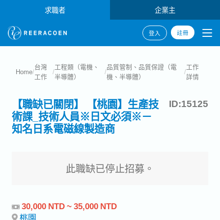
求職者
企業主
註冊
登入
台灣
工程類（電機、
品質管制、品質保證（電
工作
Home
/
/
/
/
工作
半導體）
機、半導體）
詳情
【職缺已關閉】 【桃園】生產技
ID:15125
術課_技術人員※日文必須※－
知名日系電磁線製造商
此職缺已停止招募。
30,000 NTD ~ 35,000 NTD
桃園