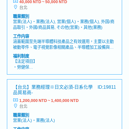
40,000 NTD ~ 50,000 NTD
【企業福利制度】
在台灣設有據點，並與代理商及關係企業合作，推展法人
台北
・獎金：依照公司業績(前年2個月~2.3個月)
客戶相關業務。透過客戶對應、交期協調、接單／下單等
・出差津貼
職業類別
工作，支援穩定的商業往來。
営業(法人)・業務(法人), 営業(個人)・業務(個人), 外国/商
品取引・外國/商品貿易, その他(営業)・其他(業務)
工作内容
涵蓋範圍至先端半導體科技產品之有效運用，主要以主動
被動零件、電子視覺影像相關產品、半導體加工設備與平
板顯示液晶製成設備等製造代理，及相關進出口業務。
福利制度
【工作內容】・負責機器視覺產品銷售推廣。 ・開發潛在
【法定項目】
客戶， 定期拜訪既有客戶。・負責國內業務接洽，訂單處
・勞健保
理。・負責產品報價及產品展示，並處理帳款回收相關事
・加班費
宜。・需具備日語能力與原廠和總公司聯繫。
・各種休假（特別休假、婚假、喪假、生理假、產檢假、
陪產假、產假、育嬰假）
【台北】業務經理※日文必須‐日系化學
ID:19811
・退休金
品貿易商‐
1,200,000 NTD ~ 1,400,000 NTD
【企業福利制度】
台北
・固定獎金 (保證1.5個月)
・公司年度業績獎金
職業類別
・暑假 (3-5天，比照日本休假天數調整)
営業(法人)・業務(法人)
・生育禮金、久任獎勵金(依年資給予)
工作内容