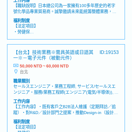
・尾牙、不定期員工旅遊
【職缺說明】日本總公司為一家擁有100多年歷史的老字
・每年健康檢查
號化學品專業貿易商。誠摯邀請未來能統籌整體業務，並
・教育訓練制度 (依個人情況不同)
參與公司經營的核心幹部人才加入！【工作內容概要】・
・專業證照課程全額補助 (依個人情況不同)
福利制度
負責管理業務部門，協助日籍總經理推動營運管理・電子
【法定項目】
材料產業的業務工作（半導體、液晶面板用副資材、化學
・勞健保
品等）・參加定期會議【工作職責】・當部屬遇到困難
・加班費
時，能提供諮詢與指導，協助其找出解決方案，並陪伴其
・各種休假（特別休假、婚假、喪假、生理假、產檢假、
完成工作・負責接待日本客戶及日本總公司經理級以上主
陪產假、產假、育嬰假）
【台北】技術業務※需具英語或日語其
ID:19153
管訪台時的行程安排與陪同・能與日本籍駐在員就公司經
・退休金
一※－電子元件（被動元件）
營方針及未來發展方向交換意見・於日本籍駐在員短期不
在期間，負責公司整體營運管理【職位魅力】・有機會於
50,000 NTD ~ 60,000 NTD
【公司福利】
未來參與公司經營層級的管理工作・能夠累積全方位管理
台北
獎金：過去實績約4個月（依業績而定）
經驗的職位，可培養團隊管理、部門營運及組織領導能力
職業類別
セールスエンジニア・業務工程師, サービス/セールスエ
ンジニア・服務/業務工程師(エンジニア(電気/半導体)), サ
ービス/セールスエンジニア・服務/業務工程師(エンジニ
工作内容
ア(機械)), 商品/生産技術開発・商品/生產技術開發, 営業
【工作內容】・既有客戶之B2B法人維護（定期拜訪／追
(法人)・業務(法人)
蹤）・對R&D／設計部門之提案，推動Design-in（設計導
入）・報價／提案書製作，KPI管理（商談數／成交率／平
福利制度
均單價）・CRM更新，內外部協調（英／日）／運用
【法定項目】
Excel（VLOOKUP／樞紐分析）【公司簡介】・具日系背