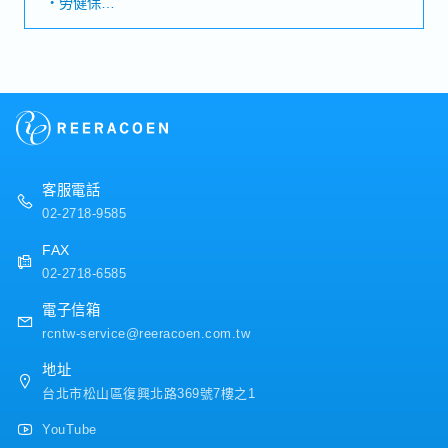
・勞健保
景、於亞洲多地設點之電子元件集團・台灣據點負責銷售
・加班費
與技術支援功能【組織結構】・銷售／技術／管理 三大部
・各種休假（特別休假、婚假、喪假、生理假、產檢假、
門【公司魅力】・OJT實務培訓、與日台／海外工廠之跨
陪產假、產假、育嬰假）
國合作・海外出差（約每2個月1次），外勤比例高、貼近
・退休金
客戶
【公司福利】
・一年兩次獎金（過往實績：2～4個月）視業績而定
客服電話
02-2718-9585
FAX
02-2718-6585
電子信箱
rcntw-service@reeracoen.com.tw
地址
台北市松山區復興北路369號7樓之1
YouTube