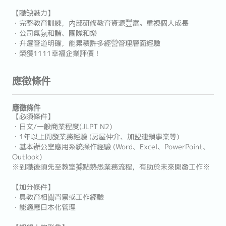
【職缺魅力】
・完整教育訓練，內部研修教育資源豐富。重視個人成長
・公司氣氛和諧、團隊和樂
・升遷管道明確，能累積許多經營管理層面經驗
・榮獲1111幸福企業評價！
應徵條件
應徵條件
【必須條件】
・日文/一般商業程度(JLPT N2)
・1年以上開發業務經驗 (房屋仲介、加盟連鎖事業等)
・基本辦公室應用系統操作經驗 (Word、Excel、PowerPoint、
Outlook)
※到職後須先至教室據點熟悉業務流程，有助於未來開發工作※
【加分條件】
・具教育相關背景或工作經驗
・能適應日本化管理