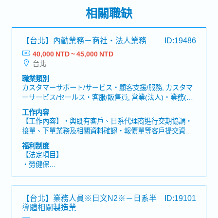
相關職缺
【台北】內勤業務－商社・法人業務
ID:19486
40,000 NTD ~ 45,000 NTD
台北
職業類別
カスタマーサポート/サービス・顧客支援/服務, カスタマ
ーサービス/セールス・客服/販售員, 営業(法人)・業務(法
人), セールスコーディネーター/事務/受付・業務/內勤/窗
工作内容
口
【工作內容】・與既有客戶、日系代理商進行交期協調・
接單、下單業務及相關資料確認・報價單等客戶提交資料
的公司內部確認、安排及提交・產品詢問時，向公司內部
福利制度
確認並回覆客戶・以英文與海外關係企業進行接單／下單
【法定項目】
聯繫・以日文與日本方面進行聯繫・使用Excel、Word進
・勞健保
行資料製作及行政處理【魅力】・可活用日文與英文，累
・加班費
積接單／下單及交期協調的實務經驗。・幾乎沒有出差或
・各種休假(特別休假、婚假、喪假、生理假、產檢假、陪
外勤，可在台北市內辦公室穩定工作。・可在日系企業穩
產假、產假、育嬰假)
【台北】業務人員※日文N2※－日系半
ID:19101
定環境中，提升公司內外部協調能力。・經常需要與日
・退休金
導體相關製造業
本、菲律賓、越南、上海及南通的成員聯繫與協作，需具
備全球化溝通與應對能力。【公司簡介】作為日系企業，