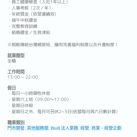
・員工健康檢查（入社1年以上）
・人事考核（2次／年）
・年終獎金（依營運績效)
・端午中秋禮金
・完整教育訓練
・結婚禮金／生育津貼
※相較傳統台灣補習班，擁有完善福利制度以及升遷制度！
就業類型
全職
工作時間
13:00 ~ 22:00
假日
・每日一小時彈性休息
・星期六上班（09:00～17:00）
・星期日休假
・星期日之外，每月可另休2~3日(依據每月周六日數計算)
職業類別
門市開發
其他服務類
BtoB 法人業務
經營
商業、經營企劃