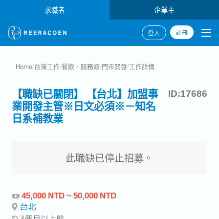
求職者
企業主
註冊
登入
Home
/
台灣工作
/
餐飲、服務類
/
門市開發
/
工作詳情
【職缺已關閉】 【台北】加盟事
ID:17686
業開發主管※日文必須※－知名
日系補教業
此職缺已停止招募。
45,000 NTD ~ 50,000 NTD
台北
3個月以上前