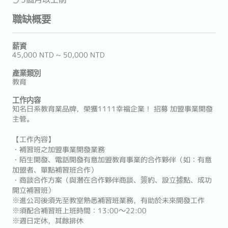
職缺概要
薪資
45,000 NTD ~ 50,000 NTD
產業類別
教育
工作内容
知名日系教育業品牌，榮獲1111幸福企業！ 招募 加盟事業開發
主管。
【工作內容】
・補習班之加盟事業開發業務
・陌生開發、電話開發有意加盟教育事業的合作夥伴（如：有意
加盟者、單點補習班合作）
・商談合作方案（與潛在合作夥伴商談、簽約、設立據點、成功
開立補習班）
※進公司後須先至教室熟悉補習班業務，有助於未來開發工作
※須配合補習班上班時間：13:00～22:00
※週日定休，其餘排休