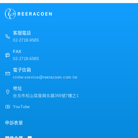
業務、代理商與公司內部部門之間的橋樑。・依成果與貢
獻度，提供升遷與調薪機會。・有外部研修制度，可提升
【企業福利制度】
語言及業務知識。
・獎金：夏冬季及春節，視業績變動（去年實績4個月）
・餐費津貼
・交通津貼
客服電話
・健康檢查
02-2718-9585
・員工團保：包含社員及其配偶、子女
・員工旅遊：國內外旅行
FAX
02-2718-6585
電子信箱
rcntw-service@reeracoen.com.tw
地址
台北市松山區復興北路369號7樓之1
YouTube
申訴表單