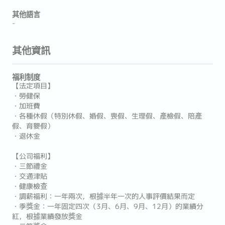
其他語言
-
其他資訊
福利制度
【法定項目】
・勞健保
・加班費
・各種休假（特別休假、婚假、喪假、生理假、產檢假、陪產
假、育嬰假）
・退休金
【公司福利】
・三節禮金
・交通津貼
・健康檢查
・調薪福利：一年兩次，根據半年一次的人事評價結果而定
・季獎金：一年固定四次（3月、6月、9月、12月）的業績分
紅，根據業績發放獎金