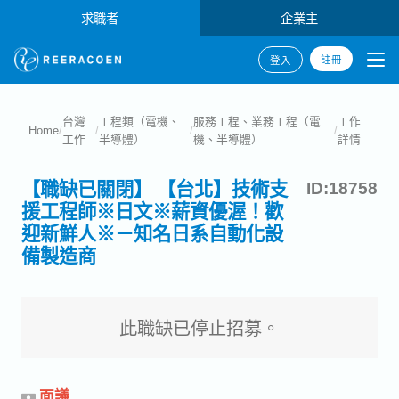
求職者
企業主
註冊
登入
台灣
工程類（電機、
服務工程、業務工程（電
工作
Home
/
/
/
/
工作
半導體）
機、半導體）
詳情
【職缺已關閉】 【台北】技術支
ID:18758
援工程師※日文※薪資優渥！歡
迎新鮮人※－知名日系自動化設
備製造商
此職缺已停止招募。
面議