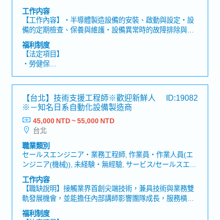
・優於勞基法之有薪假
工作内容
・不定期國內外員工旅遊或旅遊津貼
【工作內容】・半導體製造設備的安裝、啟動與設定・設
・團保及企業年金（全額公司補助）
備的定期檢查、保養與維護・設備異常時的故障排除與維
・員工教育訓練
修・對客戶提供現場技術支援與操作說明・撰寫並回報維
・相關專業證照加給
福利制度
修／服務相關報告【魅力】・可活用專業知識與經驗
・不定時聚餐
【法定項目】
・遠端居家上班
・勞健保
・彈性上下班
・加班費
・各種休假（特別休假、婚假、喪假、生理假、產檢假、
陪產假、產假、育嬰假）
【台北】技術支援工程師※歡迎新鮮人
ID:19082
・退休金
※－知名日系自動化設備製造商
45,000 NTD ~ 55,000 NTD
【公司福利】
台北
・獎金：2個月（依業績而異）
職業類別
セールスエンジニア・業務工程師, 作業員・作業人員(エ
ンジニア(機械)), 未経験・無經驗, サービス/セールスエン
ジニア・服務/業務工程師(エンジニア(電気/半導体)), その
工作内容
他(機械)エンジニア・其他(機械)工程師
【職缺說明】接觸業界首創尖端技術，兼具技術與業務雙
軌發展機會，並能擔任內部講師影響團隊成長，服務橫跨
半導體到電動車等多元產業客戶。 ★福利完善！第一年年
福利制度
薪可達100萬元以上★【工作內容】 ・解決客戶在設備導