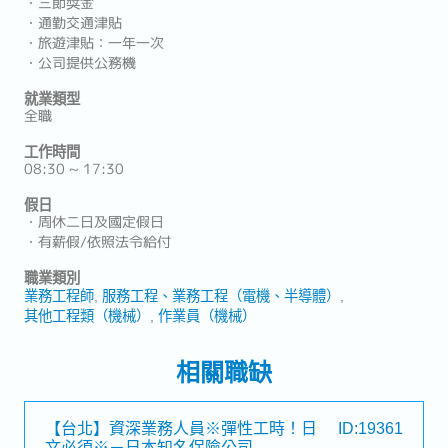
・三節獎金
・通勤交通津貼
・旅遊津貼：一年一次
・公司提供公務機
就業類型
全職
工作時間
08:30 ~ 17:30
假日
・周休二日及國定假日
・有薪假/依照法令給付
職業類別
業務工程師
服務工程、業務工程（電機、半導體）
其他工程類（機械）
作業員（機械）
相關職缺
【台北】資深業務人員※彈性工時！日
ID:19361
文必須※－日本知名保險公司