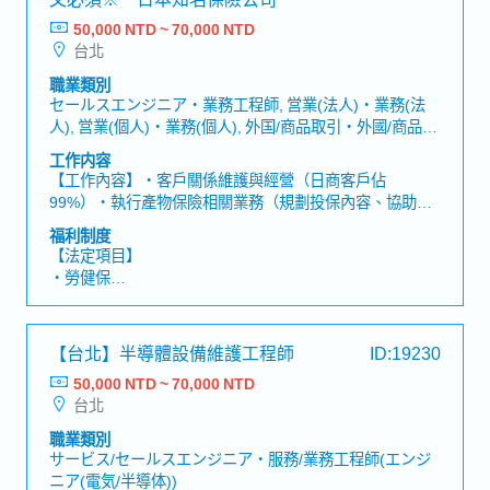
50,000 NTD ~ 70,000 NTD
台北
職業類別
セールスエンジニア・業務工程師, 営業(法人)・業務(法
人), 営業(個人)・業務(個人), 外国/商品取引・外國/商品貿
易, テレマーケティング・電話銷售, 医療情報担当者
工作内容
(MR)・醫療資訊負責人(MR), その他(営業)・其他(業務)
【工作內容】・客戶關係維護與經營（日商客戶佔
99%）・執行產物保險相關業務（規劃投保內容、協助保
險理賠申請等）・協助部門營業運作【工作魅力】・日系
福利制度
大型保險公司，可建立穩定的職涯發展！・能充分運用自
【法定項目】
身的專業知識與技能！
・勞健保
・加班費
・各種休假（特別休假、婚假、喪假、生理假、產檢假、
陪產假、產假、育嬰假）
【台北】半導體設備維護工程師
ID:19230
・退休金
50,000 NTD ~ 70,000 NTD
台北
【公司福利】
・三節獎金
職業類別
・獎金：依公司業績及個人表現
サービス/セールスエンジニア・服務/業務工程師(エンジ
・勞保費補助
ニア(電気/半導体))