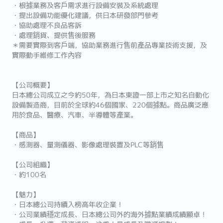
・根據業務及客戶需求進行設備安裝及系統處理
・提出設備功能優化建議，供日本研發部門參考
・協助處理不良品客訴
・處理銷貨、提供售後服務
＊需要實際到客戶端，協助業務進行售前產品專業技術支援，及
實際動手維修工作內容
【公司概要】
日本總公司成立之今約50年，為日本東證一部上市之知名自動化
設備製造商，目前於全球約46個國家、220個據點。商品廣泛應
用於食品、醫療、汽車、半導體等產業。
【商品】
・感測器、量測儀器、影像處理裝置及PLC等銷售
【公司組織】
・約100名
【魅力】
・日本總公司持續入榜高年收企業！
・公司業績穩定成長、日本總公司外的海外據點業績成績顯卓！