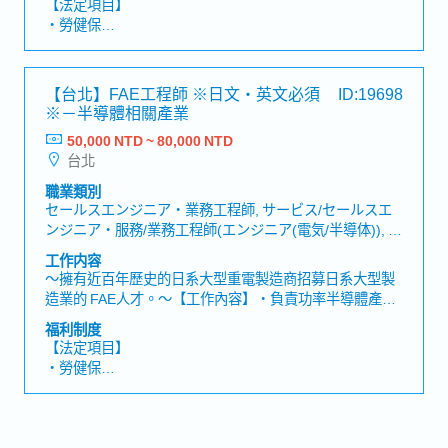
【法定項目】
入過程中的各類技術問題 ・針對客戶的系統環境，提供量
・勞健保
身打造的專業建議 ・與業務一同推進項目，參與專案執
・加班費
行，提供強大技術支援 ・提出設備功能優化建議，與日本
・各種休假（特別休假、婚假、喪假、生理假、產檢假、
技術部門推進產品升級【職務亮點】・全球化視野：加入
陪產假、育嬰假）
【台北】FAE工程師 ※日文・英文必須
ID:19698
日本市值前10大企業，與日本團隊合作・接觸尖端技術：
・退休金
※－半導體相關產業
七成產品全球首創，你將第一線接觸尖端技術・技術x業務
雙軌發展：走入現場、參與業務推進，展現全方位專業價
50,000 NTD ~ 80,000 NTD
【公司福利】
值・內部講師機會：規劃主導業務人員訓練，提升團隊技
台北
・年薪15個月：夏季獎金1個月＋年終獎金2個月
術力・廣泛領域發揮影響力：客戶涵蓋半導體、PCB、
・業績獎金：每月業績獎金、每季業績獎金(一年可領16次
職業類別
MiniLED、電動車、食醫藥、EC物流等產業【公司組
業績獎金)
セールスエンジニア・業務工程師, サービス/セールスエ
織】・約200名
・三節獎金：各3,000元
ンジニア・服務/業務工程師(エンジニア(電気/半導体)), サ
・旅遊津貼：每年15,000元
ービス/セールスエンジニア・服務/業務工程師(エンジニ
工作内容
・員工久任獎金：公司每月額外提撥，服務滿七年可領約
ア(機械))
～擁有近百年歷史的日系大型重電製造商招募日系大型製
70-100萬
造業的 FAE人才。～【工作內容】・負責功率半導體產品
・交通津貼：員工通勤上班給予補助
之FAE相關業務・與代理商合作，進行產品推廣與技術支
・一年兩次升遷機會
福利制度
援・回覆客戶技術問題並提供建議・與業務人員合作，整
・健檢、業務配發公司車、筆電、手機、點心、飲料咖啡
【法定項目】
理新案件導入時的技術課題並介紹產品・針對客戶技術問
・旅遊津貼：一年一次
・勞健保
題，與公司內部相關部門協調・彙整新商談資訊，向公司
・公司提供公務機
・加班費
內部回報案件進度・配合台灣國內及海外公司據點出差
・各種休假（特別休假、婚假、喪假、生理假、產檢假、
【魅力】・可接觸AI伺服器／資料中心、基礎建設、自動
陪產假、產假、育嬰假）
化／驅動市場等成長領域。・可活用FAE技術知識，擔任
・退休金