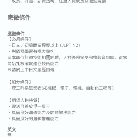
・成長、升遷、薪資透明，注重人員成長及職涯規劃！
應徵條件
應徵條件
【必須條件】
・日文／初級商業程度以上 (JLPT N2)
・對儀器學習有極大熱忱
※本職位無須技術相關經驗，入社後將接受完整教育訓練，從零
開始扎根確實建立技術能力
※請附上中日文履歷自傳
【加分條件】
・理工科系畢業者(如機械、電子、電機、自動化工程等）
【期望人物特質】
・靈活且善於舉一反三
・具備良好溝通能力及問題解決能力
・具備良好的邏輯推理能力
英文
無