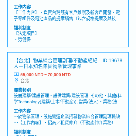
工作内容
【工作內容】・負責台灣既有客戶維護及新客戶開發・電
子零組件及電池產品的提案銷售（包含規格提案及與技術
部門協調）・根據客戶需求進行產品選型，並提供問題解
福利制度
決方案・負責報價製作、價格協商及合約簽訂・與公司內
【法定項目】
部相關部門（研發、品質、生產）密切合作與協調
・勞健保
・加班費
・各種休假（特別休假、婚假、喪假、生理假、產檢假、
陪產假、產假、育嬰假）
【台北】物業綜合管理副理/不動產經紀
ID:19678
・退休金
人－日本知名集團物業管理事業
55,000 NTD ~ 70,000 NTD
【公司福利】
台北
・年終獎金 (約1.5個月)
・勞動/中秋/春節禮金
職業類別
・中秋禮券/春節禮券/生日禮券
設備建築/建設管理・設備建築/建設管理, その他・其他(科
・英日語言津貼、效率津貼、其他技術津貼、交通津貼
学Technology(建築/土木/不動産)), 営業(法人)・業務(法
・日文語言進修、自主專業外部訓練、年度教育訓練
人), 営業(個人)・業務(個人), その他(営業)・其他(業務)
工作内容
・結婚禮券、住院慰問禮券
～於物業管理・設施營運企業招募物業綜合管理副理職缺
・健康檢查
～【工作內容】・招商／租賃仲介（不動產仲介業務）制
度建立・提供商辦大樓內企業承租戶日常營運需求及諮
福利制度
詢・維持協力廠商履約成效及業務執行力・建築物永續維