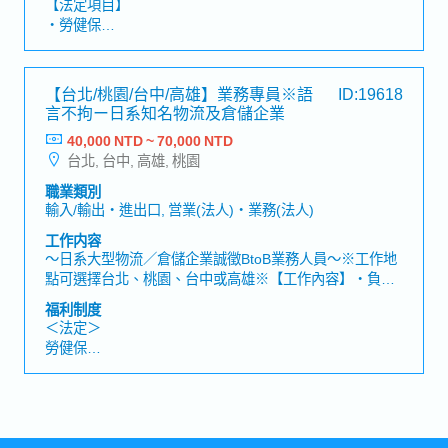
【法定項目】
運管理業務執行・管理團隊人員及工作，教育人員・業主
・勞健保
窗口,客戶之應對,跨部門溝通・支援公司其他案場・協助案
・加班費
場駐點主管・新建規劃案專案協助・執行主管交辦事項
・各種休假(特別休假、婚假、喪假、生理假、產檢假、陪
【補充資訊】・工作地點會調動( 目前以台北市為主)・入
產假、產假、育嬰假)
【台北/桃園/台中/高雄】業務專員※語
ID:19618
職滿一年至日本總部研修一週
・退休金
言不拘ー日系知名物流及倉儲企業
40,000 NTD ~ 70,000 NTD
【企業福利】
台北, 台中, 高雄, 桃園
・績效獎金 (1年2次發放，基本1.6個月)
・人事考核、調薪制度 (1年2次)
職業類別
・員工健康檢查 (1年1次)
輸入/輸出・進出口, 営業(法人)・業務(法人)
・新任到職即享有每半年3天的心靈充電假
工作内容
・額外支付證照津貼
～日系大型物流／倉儲企業誠徵BtoB業務人員～※工作地
・證照課程訓練費用補助 (公司指定項目)
點可選擇台北、桃園、台中或高雄※【工作內容】・負責
・迎新會、慶生會、部門聚餐、三節禮品
國際進出口、國內運輸、倉儲管理及庫存管理等整體物流
・免費零食無限供應、免費咖啡無限供應
福利制度
服務業務・開發新客戶並維護既有客戶關係※主要以新客
・員工國內旅遊、家庭日
＜法定＞
戶開發為主・透過電話開發潛在客戶，安排拜訪行程並進
勞健保
行業務提案・了解客戶需求，提供最適合的物流解決方案
加班費
各種休假(特別休假、婚假、喪假、生理假、產檢假、陪產
假、產假、育嬰假)
退休金