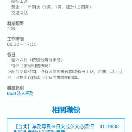
・彈性工時
・獎金：一年兩次（1月、7月、總計1.5個月）
・交通津貼
就業類型
全職
工作時間
08:30 ~ 17:30
假日
・週休六日（依照台灣行事曆）
・特休（依照相關法規）
※配合交貨時間，也有可能需要夜間或假日上班，若遇上以上狀
況，可提出代休或工作時間調整的申請。
職業類別
BtoB 法人業務
相關職缺
【台北】業務專員※日文或英文必須⁻日
ID:19838
系知名自動化設備製造商⁻