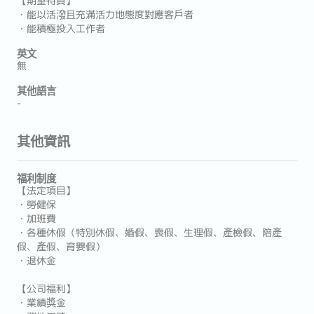
【期望特質】
・能以活潑且充滿活力地態度對應客戶者
・能積極投入工作者
英文
無
其他語言
-
其他資訊
福利制度
【法定項目】
・勞健保
・加班費
・各種休假（特別休假、婚假、喪假、生理假、產檢假、陪產
假、產假、育嬰假）
・退休金
【公司福利】
・業績獎金