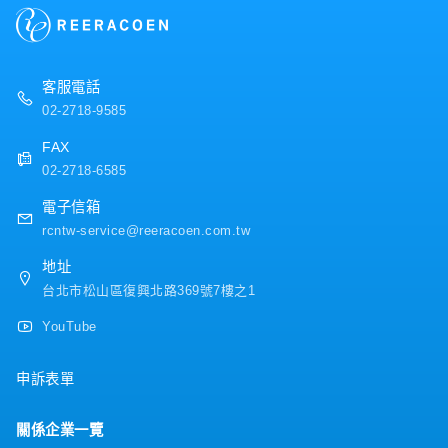
＜公司福利＞
・獎金：1個月～※依公司內部規定決定
・三節獎金
・員工旅遊(不定期)
客服電話
02-2718-9585
FAX
02-2718-6585
電子信箱
rcntw-service@reeracoen.com.tw
地址
台北市松山區復興北路369號7樓之1
YouTube
申訴表單
關係企業一覽