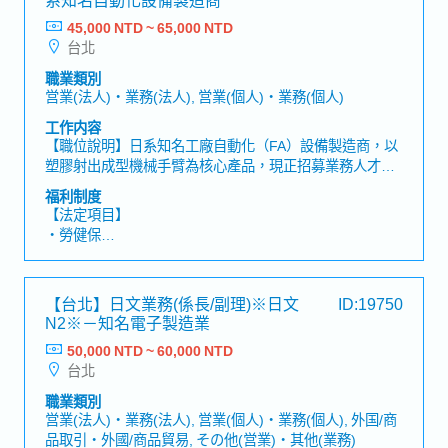
45,000 NTD ~ 65,000 NTD
台北
職業類別
営業(法人)・業務(法人), 営業(個人)・業務(個人)
工作内容
【職位說明】日系知名工廠自動化（FA）設備製造商，以
塑膠射出成型機械手臂為核心產品，現正招募業務人才！
【工作內容】・維護既有客戶關係，並進行提案型業務・
福利制度
運用休眠客戶名單等資源，開發新客戶・依據客戶需求提
【法定項目】
出最適合的產品方案・製作報價單・管理產品交期及出貨
・勞健保
時程・拜訪客戶並進行業務洽談【補充資訊】・提供公司
・加班費
公務車・主要客戶產業：電子相關、醫療產業、容器製造
・各種休假（特別休假、婚假、喪假、生理假、產檢假、
相關、日用品／雜貨相關產業
陪產假、產假、育嬰假）
【台北】日文業務(係長/副理)※日文
ID:19750
・退休金
N2※－知名電子製造業
50,000 NTD ~ 60,000 NTD
【公司福利】
台北
・獎金：約1.5個月～※依公司營運績效及個人績效發放
・伙食費
職業類別
・交通津貼
営業(法人)・業務(法人), 営業(個人)・業務(個人), 外国/商
品取引・外國/商品貿易, その他(営業)・其他(業務)