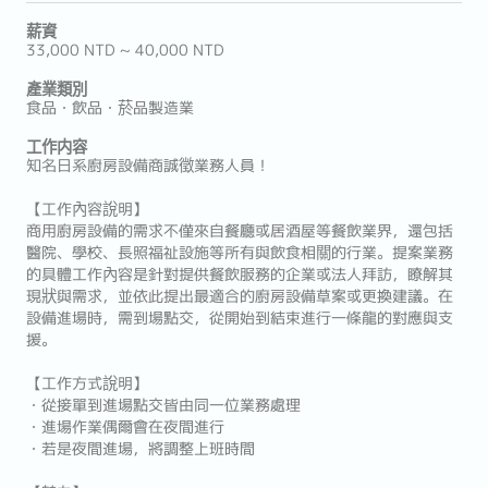
薪資
33,000 NTD ~ 40,000 NTD
產業類別
食品・飲品・菸品製造業
工作内容
知名日系廚房設備商誠徵業務人員！
【工作內容說明】
商用廚房設備的需求不僅來自餐廳或居酒屋等餐飲業界，還包括
醫院、學校、長照福祉設施等所有與飲食相關的行業。提案業務
的具體工作內容是針對提供餐飲服務的企業或法人拜訪，瞭解其
現狀與需求，並依此提出最適合的廚房設備草案或更換建議。在
設備進場時，需到場點交，從開始到結束進行一條龍的對應與支
援。
【工作方式說明】
・從接單到進場點交皆由同一位業務處理
・進場作業偶爾會在夜間進行
・若是夜間進場，將調整上班時間