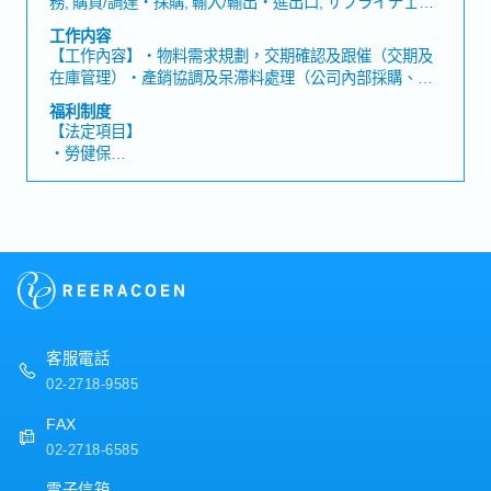
務, 購買/調達・採購, 輸入/輸出・進出口, サプライチェー
・三節電子禮券
ン・供應鏈, 秘書・秘書, 未経験・無經驗, 通訳/翻訳・口
工作内容
・員工旅遊
譯/翻譯, 国債/商品取引秘書・國債/商品貿易秘書
【工作內容】・物料需求規劃，交期確認及跟催（交期及
・有薪健檢假
(Commodity Trade Secretary), セールスコーディネータ
在庫管理）・產銷協調及呆滯料處理（公司內部採購、聯
・在職教育訓練、新人完善教育訓練
ー/事務/受付・業務/內勤/窗口
繫國外工廠）・製作相關報表並分析【公司魅力】・日本
福利制度
東證上市知名電子零件製造商，規模大且在台歷史悠
【法定項目】
久。・公司內部福利制度與人事制度完善、提供教育培訓
・勞健保
制度也完善，辦公室寬敞整潔。
・加班費
・各種休假（特別休假、婚假、喪假、生理假、產檢假、
陪產假、產假、育嬰假）
・退休金
【公司福利】
・年終獎金：1年發放2次（平均2~3個月, 依照公司業績以
及個人表現）
・每年調薪及升遷制度
客服電話
・新人任職滿6個月即享有4天特休（優於勞基法）
02-2718-9585
・生日當月享有生日假一天，並致贈生日電子禮券
・年末、農曆年前一天享有提早下班福利
FAX
・重要節日（春節、勞動節、端午節、中秋節）發放電子
02-2718-6585
禮券，每半年再加發一筆電子禮券
・每年安排團體員工旅遊
電子信箱