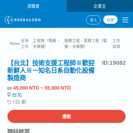
求職者
企業主
註冊
登入
台灣
工程類（電機、
服務工程、業務工程（電
工作
Home
/
/
/
/
工作
半導體）
機、半導體）
詳情
【台北】技術支援工程師※歡迎
ID:19082
新鮮人※－知名日系自動化設備
製造商
45,000 NTD ~ 55,000 NTD
台北
1日 前
應徵
職缺概要