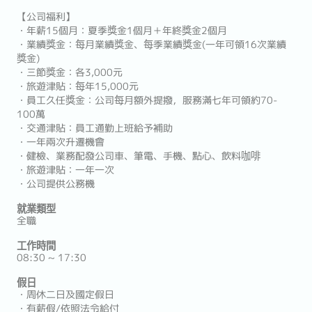
【公司福利】
・年薪15個月：夏季獎金1個月＋年終獎金2個月
・業績獎金：每月業績獎金、每季業績獎金(一年可領16次業績
獎金)
・三節獎金：各3,000元
・旅遊津貼：每年15,000元
・員工久任獎金：公司每月額外提撥，服務滿七年可領約70-
100萬
・交通津貼：員工通勤上班給予補助
・一年兩次升遷機會
・健檢、業務配發公司車、筆電、手機、點心、飲料咖啡
・旅遊津貼：一年一次
・公司提供公務機
就業類型
全職
工作時間
08:30 ~ 17:30
假日
・周休二日及國定假日
・有薪假/依照法令給付