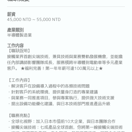
薪資
45,000 NTD ~ 55,000 NTD
產業類別
半導體製造業
工作内容
【職缺說明】
接觸業界首創尖端技術，兼具技術與業務雙軌發展機會，並能擔
任內部講師影響團隊成長，服務橫跨半導體到電動車等多元產業
客戶。 ★福利完善！第一年年薪可達100萬元以上★
【工作內容】
・解決客戶在設備導入過程中的各類技術問題
・針對客戶的系統環境，提供量身打造的專業建議
・與業務一同推進項目，參與專案執行，提供強大技術支援
・提出設備功能優化建議，與日本技術部門推進產品升級
【職務亮點】
・全球化視野：加入日本市值前10大企業，與日本團隊合作
・接觸尖端技術：七成產品全球首創，你將第一線接觸尖端技術