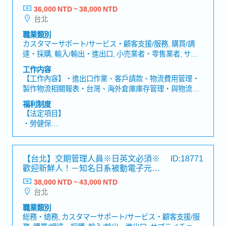
造商
36,000 NTD ~ 38,000 NTD
【公司福利】
台北
・一年兩次獎金（過往實績：2～4個月）視業績而定
職業類別
カスタマーサポート/サービス・顧客支援/服務, 購買/調
達・採購, 輸入/輸出・進出口, 小売業者・零售業者, サプ
ライチェーン・供應鏈, 倉庫・倉庫, その他・其他(物流),
工作内容
未経験・無經驗, セールスコーディネーター/事務/受付・
【工作內容】・進出口作業、客戶請款、物流費用管理・
業務/內勤/窗口, 製品管理/ベンダー/購買/物流・產品管理/
製作物流相關報表・台灣、海外倉庫庫存管理・與物流業
供應商/採購/物流
者對應安排出貨事宜【公司魅力】・日本東證上市知名電
福利制度
子零件製造商，規模大且在台歷史悠久・公司內部福利制
【法定項目】
度與人事制度完善、提供教育培訓制度也完善，辦公室寬
・勞健保
敞整潔
・加班費
・各種休假（特別休假、婚假、喪假、生理假、產檢假、
陪產假、產假、育嬰假）
【台北】交期管理人員※日英文必須※
ID:18771
・退休金
歡迎新鮮人！－知名日系被動電子元件
製造商
38,000 NTD ~ 43,000 NTD
【公司福利】
台北
・年終獎金：1年發放2次（依照公司業績以及個人表現）
・每年調薪及升遷制度
職業類別
・優於勞基法的休假
総務・總務, カスタマーサポート/サービス・顧客支援/服
・生日假及生日禮券