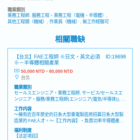
職業類別
業務工程師
服務工程、業務工程（電機、半導體）
其他工程類（機械）
作業員（機械）
無工作經驗可
相關職缺
【台北】FAE工程師 ※日文・英文必須
ID:19698
※－半導體相關產業
50,000 NTD ~ 80,000 NTD
台北
職業類別
セールスエンジニア・業務工程師, サービス/セールスエ
ンジニア・服務/業務工程師(エンジニア(電気/半導体)), サ
ービス/セールスエンジニア・服務/業務工程師(エンジニ
工作内容
ア(機械))
～擁有近百年歷史的日系大型重電製造商招募日系大型製
造業的 FAE人才。～【工作內容】・負責功率半導體產品
之FAE相關業務・與代理商合作，進行產品推廣與技術支
福利制度
援・回覆客戶技術問題並提供建議・與業務人員合作，整
【法定項目】
理新案件導入時的技術課題並介紹產品・針對客戶技術問