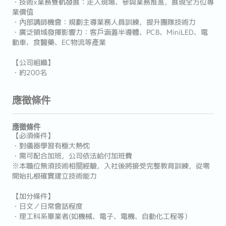
・技術x業務雙軌發展：走入現場、參與業務推進，展現全方位專
業價值
・內部講師機會：規劃主導業務人員訓練，提升團隊技術力
・廣泛領域發揮影響力：客戶涵蓋半導體、PCB、MiniLED、電
動車、食醫藥、EC物流等產業
【公司組織】
・約200名
應徵條件
應徵條件
【必須條件】
・對儀器學習有極大熱忱
・需可配合加班，公司依法給付加班費
※本職位無須技術相關經驗，入社後將接受完整教育訓練，從零
開始扎根確實建立技術能力
【加分條件】
・日文／日常會話程度
・理工科系畢業者(如機械、電子、電機、自動化工程等）