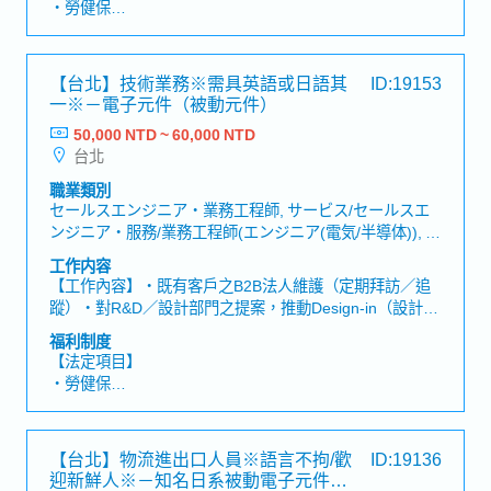
・勞健保
題，與公司內部相關部門協調・彙整新商談資訊，向公司
・加班費
內部回報案件進度・配合台灣國內及海外公司據點出差
・各種休假（特別休假、婚假、喪假、生理假、產檢假、
【魅力】・可接觸AI伺服器／資料中心、基礎建設、自動
陪產假、產假、育嬰假）
【台北】技術業務※需具英語或日語其
ID:19153
化／驅動市場等成長領域。・可活用FAE技術知識，擔任
・退休金
一※－電子元件（被動元件）
業務、代理商與公司內部部門之間的橋樑。・依成果與貢
獻度，提供升遷與調薪機會。・有外部研修制度，可提升
50,000 NTD ~ 60,000 NTD
【企業福利制度】
語言及業務知識。
台北
・獎金：夏冬季及春節，視業績變動（去年實績4個月）
・餐費津貼
職業類別
・交通津貼
セールスエンジニア・業務工程師, サービス/セールスエ
・健康檢查
ンジニア・服務/業務工程師(エンジニア(電気/半導体)), サ
・員工團保：包含社員及其配偶、子女
ービス/セールスエンジニア・服務/業務工程師(エンジニ
工作内容
・員工旅遊：國內外旅行
ア(機械)), 商品/生産技術開発・商品/生產技術開發, 営業
【工作內容】・既有客戶之B2B法人維護（定期拜訪／追
(法人)・業務(法人)
蹤）・對R&D／設計部門之提案，推動Design-in（設計導
入）・報價／提案書製作，KPI管理（商談數／成交率／平
福利制度
均單價）・CRM更新，內外部協調（英／日）／運用
【法定項目】
Excel（VLOOKUP／樞紐分析）【公司簡介】・具日系背
・勞健保
景、於亞洲多地設點之電子元件集團・台灣據點負責銷售
・加班費
與技術支援功能【組織結構】・銷售／技術／管理 三大部
・各種休假（特別休假、婚假、喪假、生理假、產檢假、
門【公司魅力】・OJT實務培訓、與日台／海外工廠之跨
陪產假、產假、育嬰假）
【台北】物流進出口人員※語言不拘/歡
ID:19136
國合作・海外出差（約每2個月1次），外勤比例高、貼近
・退休金
迎新鮮人※－知名日系被動電子元件製
客戶