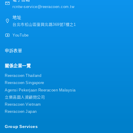
・享有各式特約商店折扣，涵蓋餐飲美食、SPA 按摩等
rcntw-service@reeracoen.com.tw
・提供結婚禮金、生育補助金、喪葬補助金、住院補助
金、育兒補助金
地址
・每年提供優於一般企業的健檢套組，並額外給予一日有
台北市松山區復興北路369號7樓之1
薪健檢假
・每年安排員工免費接種流感疫苗（非強制）
YouTube
・定期舉辦健康衛教講座，與安排臨場護理師一對一健康
訪談
申訴表單
・提供個人進修課程補助（如Office軟體、語言學習等）
・在職教育訓練、新人完善教育訓練
・不定期舉辦實用性高、涵蓋生活與職場安全的主題講座
關係企業一覽
(包含交通安全、防災知識、心理調適等講座)
・結婚、生育及喪葬補助金
Reeracoen Thailand
Reeracoen Singapore
Agensi Pekerjaan Reeracoen Malaysia
立樂高園人資顧問公司
Reeracoen Vietnam
Reeracoen Japan
Group Services