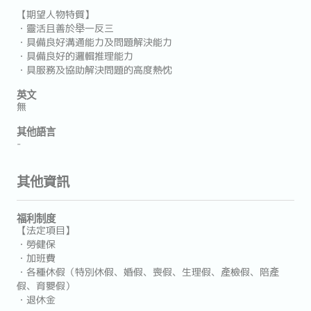
【期望人物特質】
・靈活且善於舉一反三
・具備良好溝通能力及問題解決能力
・具備良好的邏輯推理能力
・具服務及協助解決問題的高度熱忱
英文
無
其他語言
-
其他資訊
福利制度
【法定項目】
・勞健保
・加班費
・各種休假（特別休假、婚假、喪假、生理假、產檢假、陪產
假、育嬰假）
・退休金