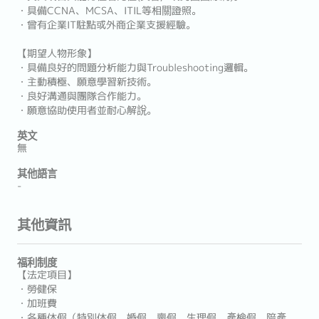
・具備CCNA、MCSA、ITIL等相關證照。
・曾有企業IT駐點或外商企業支援經驗。
【期望人物形象】
・具備良好的問題分析能力與Troubleshooting邏輯。
・主動積極、願意學習新技術。
・良好溝通與團隊合作能力。
・願意協助使用者並耐心解說。
英文
無
其他語言
-
其他資訊
福利制度
【法定項目】
・勞健保
・加班費
・各種休假（特別休假、婚假、喪假、生理假、產檢假、陪產