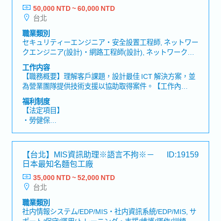
50,000 NTD ~ 60,000 NTD
【公司福利】
台北
・年中、年終獎金(6月跟12月發放) *依照個人及公司營運
發放
職業類別
・1年1次調薪 (1年2次人事考核)
セキュリティーエンジニア・安全設置工程師, ネットワー
・完整的國內外教育研修: 新人教育訓練、階層別教育訓
クエンジニア(設計)・網路工程師(設計), ネットワークエ
練、專門技能教育訓練
ンジニア(運用/保守)・網路工程師(運作/維護), 社内情報シ
工作内容
・每年3萬語言學習補助: 英文、日文學習費補助及檢定獎
ステム/EDP/MIS・社内資訊系統/EDP/MIS, サポート/保
【職務概要】理解客戶課題，設計最佳 ICT 解決方案，並
勵金。
守/運用/トレーニング・支援/維護/運作/訓練
為營業團隊提供技術支援以協助取得案件。【工作內
・實支實付的通勤費(僅限大眾交通運輸)
容】・透過客戶訪談進行需求定義・設計網路、資安、伺
・三節禮金禮品
福利制度
服器、雲端等解決方案・製作提案書與架構圖・進行提案
・員工國內外旅遊、年度健康檢查。
【法定項目】
與產品 Demo・提供營業團隊技術支援
・員工及眷屬團體保險(含壽險、意外險、醫療險、癌症
・勞健保
險)。
・加班費
・員工出差平安保險(含意外險及醫療險)
・各種休假（特別休假、婚假、喪假、生理假、產檢假、
・優於政府機關行事曆的休假(暑假及黃金周休假)
陪產假、產假、育嬰假）
【台北】MIS資訊助理※語言不拘※－
ID:19159
・退休金
日本最知名麵包工廠
35,000 NTD ~ 52,000 NTD
【公司福利】
台北
・年終獎金
・三節獎金
職業類別
・人事考核
社内情報システム/EDP/MIS・社内資訊系統/EDP/MIS, サ
・暑假兩天 (年資滿一年)
ポート/保守/運用/トレーニング・支援/維護/運作/訓練, そ