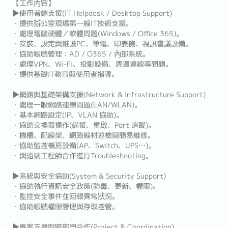
【工作內容】
▶使用者端支援(IT Helpdesk / Desktop Support)
・提供辦公室現場第一線IT技術支援。
・處理電腦硬體／軟體問題(Windows / Office 365)。
・安裝、設定與維護PC、筆電、印表機、視訊會議設備。
・協助帳號管理：AD / O365 / 內部系統。
・處理VPN、Wi-Fi、投影設備、周邊連線等問題。
・提供基礎IT教育與使用者指導。
▶網路與基礎架構支援(Network & Infrastructure Support)
・處理一般網路連線問題(LAN/WLAN)。
・基本網路設定(IP、VLAN 協助)。
・協助交換器操作(備援、重啟、Port 追蹤)。
・機櫃、配線架、網路線材巡檢與簡易維修。
・協助監控機房設備(AP、Switch、UPS…)。
・與遠端工程師合作進行Troubleshooting。
▶系統與安全協助(System & Security Support)
・協助執行資訊安全政策(防毒、更新、權限)。
・監控安全事件並回報異常狀況。
・協助帳號權限管理與存取控管。
▶專案支援與跨部門合作(Project & Coordination)