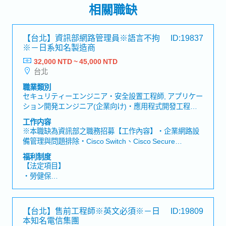
相關職缺
【台北】資訊部網路管理員※語言不拘
ID:19837
※－日系知名製造商
32,000 NTD ~ 45,000 NTD
台北
職業類別
セキュリティーエンジニア・安全設置工程師, アプリケー
ション開発エンジニア(企業向け)・應用程式開發工程師
(企業), ネットワークエンジニア(運用/保守)・網路工程師
工作内容
(運作/維護), 社内情報システム/EDP/MIS・社内資訊系
※本職缺為資訊部之職務招募【工作內容】・企業網路設
統/EDP/MIS, サポート/保守/運用/トレーニング・支援/維
備管理與問題排除・Cisco Switch、Cisco Secure
護/運作/訓練
Firewall、FortiGate、Ruckus AP、WSUS、AD管理・
福利制度
Windows Server管理: 例如Active Directory. DNS. DHCP.
【法定項目】
GPO. File Server. Print Server. WSUS・VPN憑證建置與
・勞健保
安裝
・加班費
・各種休假（特別休假、婚假、喪假、生理假、產檢假、
陪產假、產假、育嬰假）
【台北】售前工程師※英文必須※－日
ID:19809
・退休金
本知名電信集團