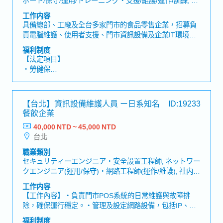
・年度員工旅遊 (視年度業績而定)
の他(IT/インターネット/通信)エンジニア・其他(IT/網路/
工作内容
・年度員工健康檢查
通訊)工程師
具備總部、工廠及全台多家門市的食品零售企業，招募負
責電腦維護、使用者支援、門市資訊設備及企業IT環境管
理的MIS資訊助理。【工作內容】・負責Windows電腦安
福利制度
裝、設定、日常維護及故障排除・協助Google
【法定項目】
Workspace、Microsoft Office、LibreOffice等辦公軟體的
・勞健保
設定及問題處理・負責印表機、周邊設備及其他資訊設備
・加班費
的安裝、維護與管理・執行使用者帳號建立、權限設定及
・各種休假(特別休假、婚假、喪假、生理假、產檢假、陪
日常帳號管理・進行軟硬體安裝、資訊設備設定、資產盤
產假、產假、育嬰假)
【台北】資訊設備維護人員 ー日系知名
ID:19233
點及設備管理・透過遠端方式協助各門市排除電腦、網路
・退休金
餐飲企業
及資訊設備相關問題・依實際需求前往門市進行設備維
修、安裝及現場資訊支援・與門市同仁溝通使用需求，協
40,000 NTD ~ 45,000 NTD
【公司福利】
助改善資訊設備的操作體驗・依照學習進度，逐步參與
台北
・年終獎金：一年一次※依業績而定
Windows Server及Active Directory管理・協助VMware虛
・職位津貼
職業類別
擬化環境、NAS備份、網路設備及防火牆的基礎維運・建
・語學津貼
セキュリティーエンジニア・安全設置工程師, ネットワー
立及更新資訊管理文件、操作手冊與SOP・參與公司資訊
・證照津貼
クエンジニア(運用/保守)・網路工程師(運作/維護), 社内情
環境、工作流程及系統改善專案・其他主管交辦事項
・伙食津貼
報システム/EDP/MIS・社内資訊系統/EDP/MIS, サポート/
工作内容
・全勤津貼
保守/運用/トレーニング・支援/維護/運作/訓練
【工作內容】・負責門市POS系統的日常維護與故障排
・健康檢查（一年一次）
除，確保運行穩定。・管理及設定網路設備，包括IP、路
・三節禮金(春節、端午、中秋節)
由器、交換器等，進行基本網路問題診斷。・提出並執行
・員工旅遊
福利制度