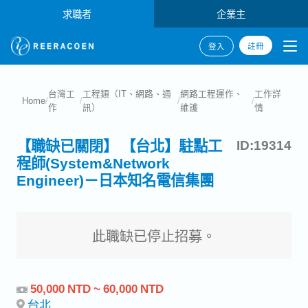
求職者
企業主
註冊
登入
台灣工
工程類（IT、網路、通
網路工程運作、
工作詳
Home
/
/
/
/
作
訊）
維護
情
【職缺已關閉】 【台北】駐點工
ID:19314
程師(System&Network
Engineer)－日本知名電信集團
此職缺已停止招募。
50,000 NTD ~ 60,000 NTD
台北