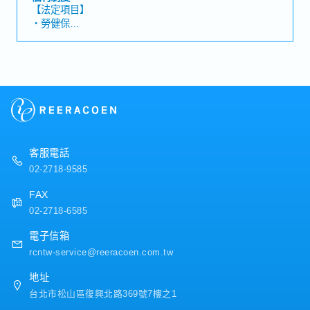
設備汰換計畫，進行硬體檢測及性能提升措施。・安裝和
【法定項目】
維護CCTV監控系統，確保安全監控系統正常運作。・協
・勞健保
助完成主管交辦的其他相關任務或專案。
・加班費
・各種休假(特別休假、婚假、喪假、生理假、產檢假、陪
產假、產假、育嬰假)
・退休金
【公司福利】
・年終獎金 (依公司業績浮動獎金) ※店鋪開發職位無發放
年終
・店鋪開發獎金 ※僅限店鋪開發職位
客服電話
・交通津貼、三節福利、生日禮金
02-2718-9585
・定期考核加薪
・完善教育訓練
FAX
02-2718-6585
電子信箱
rcntw-service@reeracoen.com.tw
地址
台北市松山區復興北路369號7樓之1