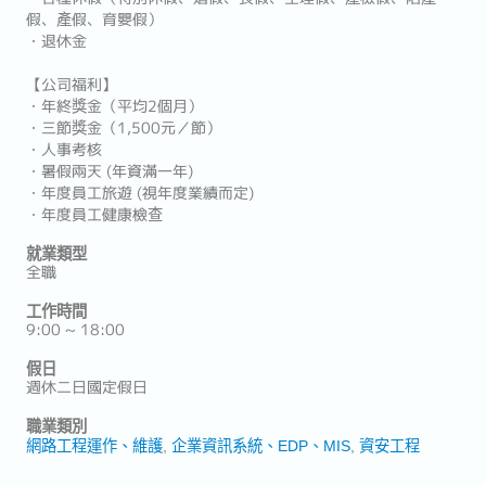
假、產假、育嬰假）
・退休金
【公司福利】
・年終獎金（平均2個月）
・三節獎金（1,500元／節）
・人事考核
・暑假兩天 (年資滿一年)
・年度員工旅遊 (視年度業績而定)
・年度員工健康檢查
就業類型
全職
工作時間
9:00 ~ 18:00
假日
週休二日國定假日
職業類別
網路工程運作、維護
企業資訊系統、EDP、MIS
資安工程