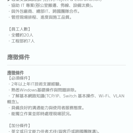
・協助 IT 專案(辦公室搬遷、佈線、設備汰換)。
・與外包廠商、總部IT、跨國團隊合作。
・管控現場排程、進度與施工品質。
【員工人數】
・全體約20人
・工程部約7人
應徵條件
應徵條件
【必須條件】
・2年以上年IT技術支援經驗。
・熟悉Windows基礎操作與問題排除。
・了解基本網路知識(TCP/IP、Switch 基本操作、Wi-Fi、VLAN
概念)。
・具備良好的溝通能力與使用者服務態度。
・能獨立作業並即時處理現場狀況。
【加分條件】
・英文或日文能力佳者尤佳(與客戶或跨國團隊溝)。