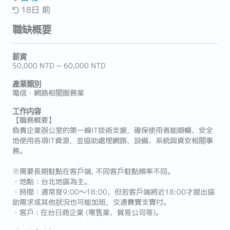
18日 前
職缺概要
薪資
50,000 NTD ~ 60,000 NTD
產業類別
電信・網路相關服務業
工作内容
【職務概要】
負責企業辦公室的第一線IT技術支援，確保使用者能順暢、安全
地使用各項IT資源，並協助處理網路、設備、系統與資安相關事
務。
※需要長期駐點在客戶端, 不同客戶駐點頻率不同。
・地點：台北地區為主。
・時間：通常是9:00～18:00，但若客戶端將近18:00才提出協
助需求或其他狀況也可能加班，交通費實支實付。
・客戶 : 在台日商企業 (零售業、貿易公司等)。