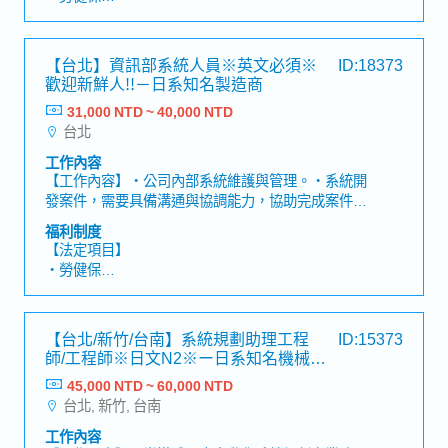
對應※需可配合加班及至其他據點辦公室出差
・加班費
・各種休假（特別休假、婚假、喪假、生理假、產檢
假、陪產假、產假、育嬰假）
【台北】資訊部系統人員※英文必須※
ID:18373
・退休金
歡迎新鮮人!!－日系知名製造商
31,000 NTD ~ 40,000 NTD
【公司福利】
台北
・ 一年三次獎金
・各項勤務津貼
工作內容
・優於勞基法的加班計算倍率
【工作內容】・公司內部系統維護與管理。・系統開
・定期健康檢查
發案件，需要具備溝通與協調能力，協助完成案件的
・優於勞基法的特別休假制度、全薪病假
開發。【職缺魅力】・於日本大正10年便設立的歷史
福利制度
・國內外培訓制度、學習補助、日語課程
悠久企業，全體員工數更高達約13萬人，是日本頂尖
【法定項目】
・提案獎金、久任獎金、久任假等
的知名企業。・提供能讓人在職場上有活躍表現的工
・勞健保
作環境。・在給予開發新客戶的任務之前，有著相當
・加班費
充實、完整的教育訓練制度。・年終、三節禮金等優
・各種休假（特別休假、婚假、喪假、生理假、產檢
渥的福利制度。
假、陪產假、產假、育嬰假）
【台北/新竹/台南】系統規劃助理工程
ID:15373
・退休金
師/工程師※日文N2※ー日系知名機械設
備商
45,000 NTD ~ 60,000 NTD
【公司福利】
台北, 新竹, 台南
・年中、年終獎金(6月跟12月發放) *依照個人及公司
營運發放
工作內容