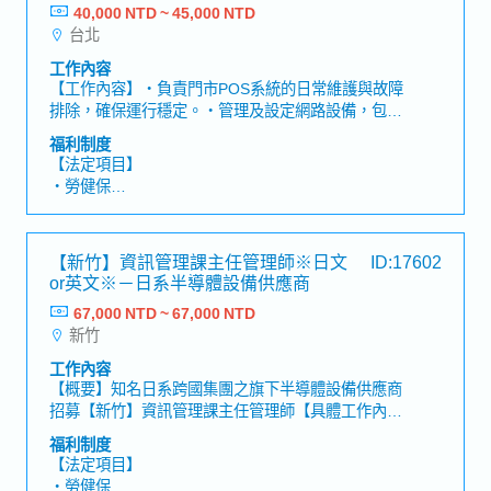
40,000 NTD ~ 45,000 NTD
【公司福利】
台北
・年終獎金
・三節獎金
工作內容
・人事考核
【工作內容】・負責門市POS系統的日常維護與故障
・暑假兩天 (年資滿一年)
排除，確保運行穩定。・管理及設定網路設備，包括
・年度員工旅遊 (視年度業績而定)
IP、路由器、交換器等，進行基本網路問題診斷。・
福利制度
・年度員工健康檢查
提出並執行設備汰換計畫，進行硬體檢測及性能提升
【法定項目】
措施。・安裝和維護CCTV監控系統，確保安全監控
・勞健保
系統正常運作。・協助完成主管交辦的其他相關任務
・加班費
或專案。
・各種休假(特別休假、婚假、喪假、生理假、產檢
假、陪產假、產假、育嬰假)
【新竹】資訊管理課主任管理師※日文
ID:17602
・退休金
or英文※－日系半導體設備供應商
67,000 NTD ~ 67,000 NTD
【公司福利】
新竹
・年終獎金 (依公司業績浮動獎金) ※店鋪開發職位無
發放年終
工作內容
・店鋪開發獎金 ※僅限店鋪開發職位
【概要】知名日系跨國集團之旗下半導體設備供應商
・交通津貼、三節福利、生日禮金
招募【新竹】資訊管理課主任管理師【具體工作內
・定期考核加薪
容】・資訊系統、設備的維運・網路管理、維運・新
福利制度
・完善教育訓練
IT系統、設備需求規劃與評估・Infra、軟體開發專案
【法定項目】
的推行與實施・資安系統管理、維運・內外資安稽核
・勞健保