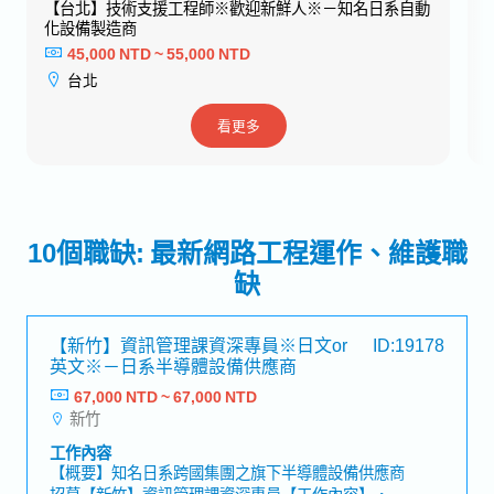
系自動
【台北】品牌運營專員(系統・通路)※語言不拘※ー日系
網路廣告公司
40,000 NTD ~ 60,000 NTD
台北
看更多
10個職缺: 最新網路工程運作、維護職
缺
【新竹】資訊管理課資深專員※日文or
ID:19178
英文※－日系半導體設備供應商
67,000 NTD ~ 67,000 NTD
新竹
工作內容
【概要】知名日系跨國集團之旗下半導體設備供應商
招募【新竹】資訊管理課資深專員【工作內容】・