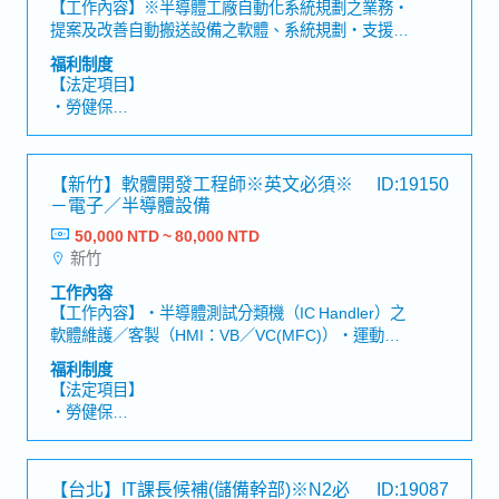
・1年1次調薪 (1年2次人事考核)
【工作內容】※半導體工廠自動化系統規劃之業務・
・完整的國內外教育研修: 新人教育訓練、階層別教
提案及改善自動搬送設備之軟體、系統規劃・支援客
育訓練、專門技能教育訓練。
戶端操作及系統運行(需oncall對應)・調查並協助處
福利制度
・每年3萬語言學習補助: 英文、日文學習費補助及檢
理故障發生之原因・系統環境設定及測試・無塵室內
【法定項目】
定獎勵金。
系統建置作業※需要oncall對應, 常日班※出差(一週
・勞健保
・實支實付的通勤費(僅限大眾交通運輸)
内1～3日)。國內客戶現場(科學園區等) 海外(日本)學
・加班費
・三節禮金禮品。
習、研修【魅力】・於商品業界市占率世界第一，可
・各種休假（特別休假、婚假、喪假、生理假、產檢
・員工國內外旅遊、年度健康檢查。
學習到深厚產業知識及接觸客多間知名企業・公司內
假、陪產假、產假、育嬰假）
・員工及眷屬團體保險(含壽險、意外險、醫療險、
【新竹】軟體開發工程師※英文必須※
ID:19150
部福利制度完善且職涯規劃明確，可不斷向上成長
・退休金
癌症險)。
－電子／半導體設備
・員工出差平安保險(含意外險及醫療險)。
50,000 NTD ~ 80,000 NTD
【公司福利】
・優於政府機關行事曆的休假(暑假及黃金周休假)。
新竹
・年中及年終獎金
・三節禮金/生日禮金/出差津貼
工作內容
・結婚、生育禮金或各項慰問金
【工作內容】・半導體測試分類機（IC Handler）之
・三天暑假、家庭照顧彈性措施
軟體維護／客製（HMI：VB／VC(MFC)）・運動控
・完整人事考核與年度調薪制度
制（EPSON RC+ SPEL）設計／實作／驗證・與FAE
福利制度
・年度健康檢查、每季健康諮詢、定期健康講座
進行需求定義，掌控設計進度與品質；測試／問題切
【法定項目】
分與改善・撰寫開發文件／測試項目，運用 C++／
・勞健保
Visual Studio 等工具【魅力】・在設備軟體×運動控
・加班費
制領域累積專業，提升市場價值【公司簡介】・技術
・各種休假（特別休假、婚假、喪假、生理假、產檢
型公司，於電子／半導體領域提供設備軟體開發與支
假、陪產假、產假、育嬰假）
【台北】IT課長候補(儲備幹部)※N2必
ID:19087
援