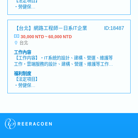
【法定項目】
・重要節日（春節、勞動節、端午節、中秋節）發放
確保公司網路穩定運作・公司內部系統維護、設備管
・尾牙＆抽獎活動
・勞健保
電子禮券，每半年再加發一筆電子禮券
理 (伺服器網站管理維護、作業系統基本操作)・
・加班費
・每年安排團體員工旅遊
SERVER (伺服器)的維護建立架設、防火牆的建立修
・各種休假（特別休假、婚假、喪假、生理假、產檢
・享有各式特約商店折扣，涵蓋餐飲美食、SPA 按摩
改調整・網路架構的維護 (辦公室內的網路通訊、各
假、陪產假、育嬰假）
等
【台北】網路工程師－日系IT企業
ID:18487
辦公室的網路連結、與總公司(日本)的網路連結)・資
・退休金
・提供結婚禮金、生育補助金、喪葬補助金、住院補
訊安全性管理 (郵件/手機/電腦/SERVER)・人員設備
30,000 NTD ~ 60,000 NTD
助金、育兒補助金
問題對應・其他主管交辦事項【OFFICE】台北【魅
台北
【公司福利】
・每年提供優於一般企業的健檢套組，並額外給予一
力點】 ・全球化視野：加入日本市值前10大企業，
・三節禮金
日有薪健檢假
工作內容
開拓全球化思維！ ・業績獎金制度：內勤人員也有業
・交通津貼
・每年安排員工免費接種流感疫苗（非強制）
【工作内容】・IT系統的設計、建構、營運、維護等
績獎金，薪資與公司一同成長！ ・最強支援團隊：分
・健康檢查
・定期舉辦健康衛教講座，與安排臨場護理師一對一
工作・雲端服務的設計、建構、營運、維護等工作・
析營業數據，提升團隊決策品質！・多元技能培養：
・調薪福利：一年兩次，根據半年一次的人事評價結
健康訪談
售前活動 - 視案件需求需拜訪客戶（出差或外
從資料分析到系統維護，全面提升IT能力！
福利制度
果而定
・提供個人進修課程補助（如Office軟體、語言學習
出） - 銷售支援※基本上是8:30-17:30的上班時
【法定項目】
・季獎金：一年固定四次（3月、6月、9月、12月）
等）
間，但有可能因維護等工作有輪班需求。〇商品：日
・勞健保
的業績分紅，根據業績發放獎金
・在職教育訓練、新人完善教育訓練
本企業的軟體/產品〇客戶：70％本土/30％日系（日
・各種休假（特別休假、婚假、喪假、生理假、產檢
・三節獎金
・不定期舉辦實用性高、涵蓋生活與職場安全的主題
本人的對應另由日籍負責人對應）
假、陪產假、產假、育嬰假）
・通勤交通津貼
講座(包含交通安全、防災知識、心理調適等講座)
・退休金
・旅遊津貼：一年一次
・公司提供公務機
【公司福利】
・年終獎金（視業績調整／去年1.5~2個月。但工作
未滿兩年的員工，以在職工作月數計算）
・餐費津貼（NT2,400）