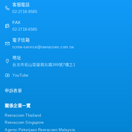
・語言津貼（N1：NT3,000、N2：NT2,000）
客服電話
・各種禮金（生日／NT1,000分的商品券、年尾禮金
02-2718-9585
／NT3,000分的商品券。）
・尾牙
FAX
02-2718-6585
電子信箱
rcntw-service@reeracoen.com.tw
地址
台北市松山區復興北路369號7樓之1
YouTube
申訴表單
關係企業一覽
Reeracoen Thailand
Reeracoen Singapore
Agensi Pekerjaan Reeracoen Malaysia