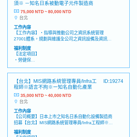
・退休金
須※ －知名日系被動電子元件製造商
75,000 NTD ~ 80,000 NTD
【公司福利】
台北
・年二次獎金（具實績）
・年二次獎金（具實績）
工作內容
・去年獎金實績：約4～5個月
【工作內容】・指導與推動公司之資訊系統管理
◆ 制度類
27001體系，規劃與維護全公司之資訊設備及資訊安
・提供赴日本當地研修的機會
全系統之建立，以確保發展及滿足各使用單位所需之
福利制度
・國內展覽會
資訊。・策劃資訊人員之培育及使用者教育訓練，以
【法定項目】
◆ 保險類
確保配合公司業務發展所需之電腦化作業。・管理4
・勞健保
・勞工保險
位成員【公司魅力】・日本東證上市知名電子零件製
・加班費
・健康保險
造商，規模大且在台歷史悠久。・公司內部福利制度
・各種休假（特別休假、婚假、喪假、生理假、產檢
・員工團體保險
與人事制度完善、提供教育培訓制度也完善，辦公室
假、陪產假、產假、育嬰假）
◆ 福利制度／康樂類
【台北】MIS網路系統管理專員/Infra工
ID:19274
寬敞整潔。【員工人數】約160位
・退休金
・免費咖啡／點心吧
程師※語言不拘※ー知名自動化產業
・台元機車停車位
35,000 NTD ~ 40,000 NTD
【公司福利】
・語言學習補助
台北
・年終獎金：1年發放2次（平均2~3個月, 依照公司
・員工健康檢查
業績以及個人表現）
◆ 休假制度
工作內容
・每年調薪及升遷制度
【公司概要】日本上市之知名日系自動化設備製造商
・公司特別休假
・新人任職滿6個月即享有4天特休（優於勞基法）
招募【台北】MIS網路系統管理專員/Infra工程師※語
・特別休假／年假
・生日當月享有生日假一天，並致贈生日電子禮券
言不拘※★福利完善！年薪可達800,000元以上！
◆ 其他
福利制度
・年末、農曆年前一天享有提早下班福利
【工作內容】・維護公司資訊安全、優化網路環境、
・每年健康檢查