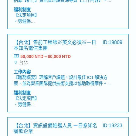
ERP系統維護及開發工作・系統開發・系統開發企劃
福利制度
與規格書製作、Office應用程式操作
【法定項目】
(Word/Excel/PPT)・新IT系統、設備需求規劃與評
・勞健保
估・資安稽核對應・資訊系統、設備的維運※需可配
・加班費
合加班及至其他據點辦公室出差
・各種休假（特別休假、婚假、喪假、生理假、產檢
假、陪產假、產假、育嬰假）
【台北】售前工程師※英文必須※－日
ID:19809
・退休金
本知名電信集團
50,000 NTD ~ 60,000 NTD
【公司福利】
台北
・ 一年三次獎金
・各項勤務津貼
工作內容
・優於勞基法的加班計算倍率
【職務概要】理解客戶課題，設計最佳 ICT 解決方
・定期健康檢查
案，並為營業團隊提供技術支援以協助取得案件。
・優於勞基法的特別休假制度、全薪病假
【工作內容】・透過客戶訪談進行需求定義・設計網
福利制度
・國內外培訓制度、學習補助、日語課程
路、資安、伺服器、雲端等解決方案・製作提案書與
【法定項目】
・提案獎金、久任獎金、久任假等
架構圖・進行提案與產品 Demo・提供營業團隊技術
・勞健保
支援
・加班費
・各種休假（特別休假、婚假、喪假、生理假、產檢
假、陪產假、產假、育嬰假）
【台北】資訊設備維護人員 ー日系知名
ID:19233
・退休金
餐飲企業