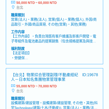
50,000 NTD ~ 60,000 NTD
【公司福利】
台北
・獎金：約1.5個月～※依公司營運績效及個人績效發放
・伙食費
職業類別
・交通津貼
営業(法人)・業務(法人), 営業(個人)・業務(個人), 外国/商
品取引・外國/商品貿易, その他(営業)・其他(業務)
工作内容
【工作內容】・負責台灣既有客戶維護及新客戶開發・電
子零組件及電池產品的提案銷售（包含規格提案及與技術
部門協調）・根據客戶需求進行產品選型，並提供問題解
福利制度
決方案・負責報價製作、價格協商及合約簽訂・與公司內
【法定項目】
部相關部門（研發、品質、生產）密切合作與協調
・勞健保
・加班費
・各種休假（特別休假、婚假、喪假、生理假、產檢假、
陪產假、產假、育嬰假）
【台北】物業綜合管理副理/不動產經紀
ID:19678
・退休金
人－日本知名集團物業管理事業
55,000 NTD ~ 70,000 NTD
【公司福利】
台北
・年終獎金 (約1.5個月)
・勞動/中秋/春節禮金
職業類別
・中秋禮券/春節禮券/生日禮券
設備建築/建設管理・設備建築/建設管理, その他・其他(科
・英日語言津貼、效率津貼、其他技術津貼、交通津貼
学Technology(建築/土木/不動産)), 営業(法人)・業務(法