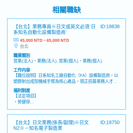
相關職缺
【台北】業務專員※日文或英文必須⁻日
ID:19838
系知名自動化設備製造商⁻
45,000 NTD ~ 65,000 NTD
台北
職業類別
営業(法人)・業務(法人), 営業(個人)・業務(個人)
工作内容
【職位說明】日系知名工廠自動化（FA）設備製造商，以
塑膠射出成型機械手臂為核心產品，現正招募業務人才！
【工作內容】・維護既有客戶關係，並進行提案型業務・
福利制度
運用休眠客戶名單等資源，開發新客戶・依據客戶需求提
【法定項目】
出最適合的產品方案・製作報價單・管理產品交期及出貨
・勞健保
時程・拜訪客戶並進行業務洽談【補充資訊】・提供公司
・加班費
公務車・主要客戶產業：電子相關、醫療產業、容器製造
・各種休假（特別休假、婚假、喪假、生理假、產檢假、
相關、日用品／雜貨相關產業
陪產假、產假、育嬰假）
【台北】日文業務(係長/副理)※日文
ID:19750
・退休金
N2※－知名電子製造業