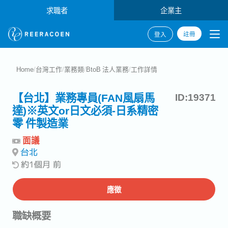
求職者
企業主
註冊
登入
Home
/
台灣工作
/
業務類
/
BtoB 法人業務
/
工作詳情
【台北】業務專員(FAN風扇馬
ID:19371
達)※英文or日文必須-日系精密
零 件製造業
面議
台北
約1個月 前
應徵
職缺概要