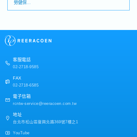
勞健保
行業務提案・了解客戶需求，提供最適合的物流解決方案
加班費
各種休假(特別休假、婚假、喪假、生理假、產檢假、陪產
假、產假、育嬰假)
退休金
＜公司福利＞
・獎金：1個月～※依公司內部規定決定
・三節獎金
・員工旅遊(不定期)
客服電話
02-2718-9585
FAX
02-2718-6585
電子信箱
rcntw-service@reeracoen.com.tw
地址
台北市松山區復興北路369號7樓之1
YouTube