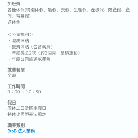
加班費
各種休假(特別休假、婚假、喪假、生理假、產檢假、陪產假、產
假、育嬰假)
退休金
＜公司福利＞
・職務津貼
・餐費津貼（包含薪資）
・年終獎金2次（約2個月，業績連動）
・年度公司旅遊或餐會
就業類型
全職
工作時間
9：00 ~ 17：30
假日
周休二日及國定假日
特休比照勞基法規定
職業類別
BtoB 法人業務