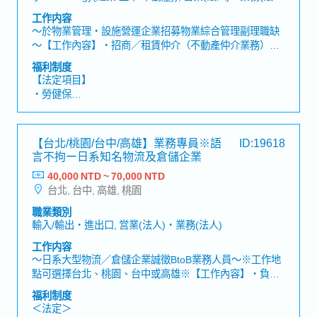
・日文語言進修、自主專業外部訓練、年度教育訓練
人), 営業(個人)・業務(個人), その他(営業)・其他(業務)
工作内容
・結婚禮券、住院慰問禮券
～於物業管理・設施營運企業招募物業綜合管理副理職缺
・健康檢查
～【工作內容】・招商／租賃仲介（不動產仲介業務）制
度建立・提供商辦大樓內企業承租戶日常營運需求及諮
福利制度
詢・維持協力廠商履約成效及業務執行力・建築物永續維
【法定項目】
運管理業務執行・管理團隊人員及工作，教育人員・業主
・勞健保
窗口,客戶之應對,跨部門溝通・支援公司其他案場・協助案
・加班費
場駐點主管・新建規劃案專案協助・執行主管交辦事項
・各種休假(特別休假、婚假、喪假、生理假、產檢假、陪
【補充資訊】・工作地點會調動( 目前以台北市為主)・入
產假、產假、育嬰假)
【台北/桃園/台中/高雄】業務專員※語
ID:19618
職滿一年至日本總部研修一週
・退休金
言不拘ー日系知名物流及倉儲企業
40,000 NTD ~ 70,000 NTD
【企業福利】
台北, 台中, 高雄, 桃園
・績效獎金 (1年2次發放，基本1.6個月)
・人事考核、調薪制度 (1年2次)
職業類別
・員工健康檢查 (1年1次)
輸入/輸出・進出口, 営業(法人)・業務(法人)
・新任到職即享有每半年3天的心靈充電假
工作内容
・額外支付證照津貼
～日系大型物流／倉儲企業誠徵BtoB業務人員～※工作地
・證照課程訓練費用補助 (公司指定項目)
點可選擇台北、桃園、台中或高雄※【工作內容】・負責
・迎新會、慶生會、部門聚餐、三節禮品
國際進出口、國內運輸、倉儲管理及庫存管理等整體物流
・免費零食無限供應、免費咖啡無限供應
福利制度
服務業務・開發新客戶並維護既有客戶關係※主要以新客
・員工國內旅遊、家庭日
＜法定＞
戶開發為主・透過電話開發潛在客戶，安排拜訪行程並進