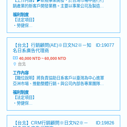
握短影音節奏，包含 Hook（黃金前3秒）、字體動
工作）
銷產業的新客戶開發業務。主要以事業公司及製造商
效、流暢轉場與配樂適配度。
・入社日起即享有3天特休
的行銷部門為對象，銷售本公司的解決方案。具體而
福利制度
・生日假（在職滿一年後，生日的前後1個月內可獲
言，不限於BtoB或BtoC，針對行銷領域的課題提供
【法定項目】
得生日假）
解決方案的顧問式業務職。運用本公司所擁有的行銷
・勞健保
・結婚紀念日假
資源（數位廣告、EC營運、CRM、創意開發、媒體
・加班費
・暑假2日（若為新進同仁，需於6月底前通過試用
規劃至採購等），提供促進商品銷售的整體行銷支
・各種休假（特別休假、婚假、喪假、生理假、產檢
期）
援。▶既有客戶維繫及業務擴展・承接客戶諮詢內容
假、陪產假、產假、育嬰假）
・Refresh休假（在籍1年以上3天，2年以上每年5
【台北】行銷顧問(AE)※日文N2※－知
ID:19077
後，整理其背後的課題，思考「如何能更具吸引力地
・退休金
天）
名日系廣告代理商
傳遞品牌與商品價值」，從企劃、提案到專案推進一
・Job Change制度
貫負責。不僅是執行層面的角色，而是與客戶並肩合
40,000 NTD ~ 60,000 NTD
【公司福利】
・新人研修、Skill Map培育
作，串聯公司內部的企劃、製作與營運，推動整體專
台北
・年終獎金（依個人表現及公司業績浮動）
・業務改善提案制度
案向前進展的職責。▶共通事項：・訪談客戶課題與
・人事考核調薪制度（1年2次）
・健康檢查（2年1次）
工作內容
需求，並進行問題整理・擬定行銷策略、品牌訴求及
・彈性居家辦公制度（在職半年後，享有1週1天遠端
【職位說明】將負責協助日系客戶以臺灣為中心進軍
推廣企劃・製作提案書、企劃書並進行簡報・專案進
工作）
亞洲市場、推動整體行銷。與公司內部各專業團隊
度管理、時程管理、預算管理・與內外部相關人員進
・入社日起即享有3天特休
（包含廣告投放、製作企畫、CRM、PR、Retail等）
行溝通協調與指導・市場調查、競品分析、趨勢分
福利制度
・生日假（在職滿一年後，生日的前後1個月內可獲
緊密合作，共同規劃並提案最合適的行銷策略，帶領
析・依據數據進行成效驗證與改善提案・為提升品牌
【法定項目】
得生日假）
客戶解決商業與品牌成長上的課題。此職位不僅限於
價值與商品價值進行企劃與提案
・勞健保
・結婚紀念日假
銷售廣告版位，還將參與整體行銷活動的規劃、進行
・加班費
・暑假2日（若為新進同仁，需於6月底前通過試用
與成效追蹤，包含設計利用 SNS 創造話題的推廣方
・各種休假（特別休假、婚假、喪假、生理假、產檢
期）
案，以及運用廣告技術（Ad Technology）追求成效
假、陪產假、產假、育嬰假）
・Refresh休假（在籍1年以上3天，2年以上每年5
【台北】CRM行銷顧問※日文N2※－
ID:19826
最大化。可依自身興趣與強項，挑戰更廣泛的行銷領
・退休金