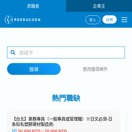
求職者
企業主
註冊
登入
搜尋
1 selected
搜尋
更改搜尋條件
工作地點
熱門職缺
搜尋
‐日
【台北】內勤業務－商社・法人業務
40,000 NTD ~ 45,000 NTD