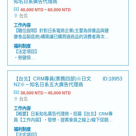
天）
知名日系廣告代理商
域，發揮專業影響力。主要工作以既有客戶的深度經
・Job Change制度
營與關係維護為主，但也可依個人志向與能力，參與
40,000 NTD ~ 60,000 NTD
【公司福利】
・新人研修、Skill Map培育
新客戶開發與市場拓展相關業務。【工作內容】▶既
台北
・年終獎金（依個人表現及公司業績浮動）
・業務改善提案制度
有客戶關係經營（保養品、保健食品品牌為主）・支
・人事考核調薪制度（1年2次）
・健康檢查（2年1次）
工作內容
援客戶中長期的事業成長（包含策略規劃與提案）・
・彈性居家辦公制度（在職半年後，享有1週1天遠端
【職位說明】針對日系電商企業(主要為保養品與健
為提升對客戶的價值提供，建立良好關係並進行客戶
工作）
康食品製造商)構築讓已購買過商品的消費者再次回
規劃・以月度／季度為單位管理銷售目標與利潤率，
・入社日起即享有3天特休
購的機制，並設計與執行提升 LTV(Life Time Value，
並進行進度報告・監控並分析主要KPI（如銷售額、
福利制度
・生日假（在職滿一年後，生日的前後1個月內可獲
顧客終身價值)的行銷策略與施策。同時需觀察台灣
利潤、ROI等），提出改善建議・發掘新的課題，並
【法定項目】
得生日假）
市場趨勢及瞬息萬變的客戶事業狀況，從長期角度分
根據數據提出改善方案・其他相關業務
・勞健保
・結婚紀念日假
析課題與改進點，提出適切施策並落實執行。【工作
・加班費
・暑假2日（若為新進同仁，需於6月底前通過試用
內容】・針對客戶品牌進行能促進商品回購的行銷規
・各種休假（特別休假、婚假、喪假、生理假、產檢
期）
劃・擔任客戶CRM領域的顧問，分析消費者行為數據
假、陪產假、產假、育嬰假）
・Refresh休假（在籍1年以上3天，2年以上每年5
【台北】CRM專員(業務四部)※日文
ID:18953
並提出改善方案・以DM、信件、電話等方式構築回
・退休金
天）
N2※－知名日系五大廣告代理商
購型的銷售模式・負責內外溝通，與在庫管理、系統
・Job Change制度
處理公司、客服中心等相互合作
38,000 NTD ~ 45,000 NTD
【公司福利】
・新人研修、Skill Map培育
台北
・年終獎金（依個人表現及公司業績浮動）
・業務改善提案制度
・人事考核調薪制度（1年2次）
・健康檢查（2年1次）
工作內容
・彈性居家辦公制度（在職半年後，享有1週1天遠端
【概要】日系知名廣告代理商，招募【台北】CRM專
工作）
員【工作内容】・發想、提案會員之線上/線下促銷、
・入社日起即享有3天特休
實體交流活動・管理、企劃DM、數位媒體、網路社
福利制度
・生日假（在職滿一年後，生日的前後1個月內可獲
群等會員相關刊物內容・與客戶、內部團隊、協力廠
【法定項目】