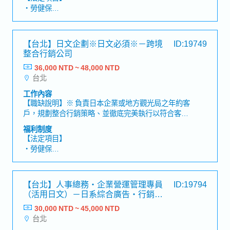
得生日假）
商溝通協調，確保廣告計劃如期實行・分析報告消費
・勞健保
・結婚紀念日假
者數據，並依該結果再行銷運用 ・其他主管交辦事項
・加班費
・暑假2日（若為新進同仁，需於6月底前通過試用
【員工人數】・全體約230名・業務一部約7位・業務
・各種休假（特別休假、婚假、喪假、生理假、產檢
期）
四部(CRM)約6位
假、陪產假、產假、育嬰假）
・Refresh休假（在籍1年以上3天，2年以上每年5
【台北】日文企劃※日文必須※－跨境
ID:19749
・退休金
天）
整合行銷公司
・Job Change制度
36,000 NTD ~ 48,000 NTD
【企業福利】
・新人研修、Skill Map培育
台北
・年終獎金：依個人實績調整
・業務改善提案制度
・人事評價：一次／年
・健康檢查（2年1次）
工作內容
・業績獎金：依公司績效發放
【職缺說明】※ 負責日本企業或地方觀光局之年約客
・三節獎金
戶，規劃整合行銷策略、並徹底完美執行以符合客戶
・生日禮金
期待【工作內容】・品牌定位:市場分析調查, 確定受
福利制度
・國內外員工旅遊
眾, 確立策略・媒體購買: 網路, 紙本相關媒體・公關
【法定項目】
・健康檢查：一次／年
策略: 新聞媒體曝光, 策略性合作KOL等・數據分析:台
・勞健保
・彈性上下班
灣訪日相關數據・實體活動:旅展、觀光商談會、講
・加班費
座・社群行銷:FB、IG・數位行銷:社群廣告投放・其
・各種休假（特別休假、婚假、喪假、生理假、產檢
他適合客戶推廣其品牌和產品或客戶提出之廣告行銷
假、陪產假、產假、育嬰假）
【台北】人事總務・企業營運管理專員
ID:19794
事項
・退休金
（活用日文）－日系綜合廣告・行銷代
理商
30,000 NTD ~ 45,000 NTD
【公司福利】
台北
・年終獎金