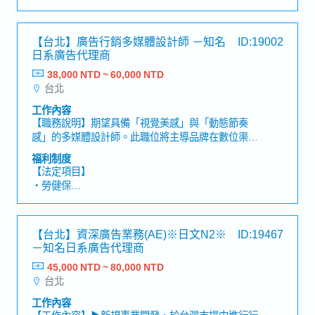
・加班費
相關異常狀況▶通路與平台對接・負責通路／平台窗
・各種休假（特別休假、婚假、喪假、生理假、產檢
口對接（電商平台、合作通路等）・確認合作條件、
假、陪產假、產假、育嬰假）
【台北】廣告行銷多媒體設計師 －知名
ID:19002
上架流程及活動設定・協助通路營運優化與執行▶ 定
・退休金
日系廣告代理商
價與利潤管理・依據成本與通路條件，協助設定商品
販售價格・追蹤商品毛利與整體專案利潤表現・配合
38,000 NTD ~ 60,000 NTD
【公司福利】
活動與通路策略，調整定價與促銷機制▶數據與對帳
台北
・獎金 (1年發放2次, 依照個人考核及公司狀況發放)
管理・每月進行系統對帳，確保銷售與金流數據正
・每個月業績獎金
工作內容
確・分析營運數據（銷售、毛利等），提出決策建議
・紓壓金補助
【職務說明】期望具備「視覺美感」與「動態節奏
・生日禮金、生日假、季度目標達成獎勵（EX:活動
感」的多媒體設計師。此職位將主導品牌在數位渠道
假）
的視覺面貌，打造兼具社群吸睛度與電商轉換力的廣
福利制度
・每年提供一次健康檢查
告素材。公司鼓勵團隊善用 AI 工具（如生成式 AI 圖
【法定項目】
・全媒體廣告知識訓練
像/影音輔助）來激發靈感並優化工作流程，以專注於
・勞健保
・個人學習、專業進修補助
核心的創意展現與質感提升。【工作內容】▶平面視
・加班費
・配備 Apple Mac 筆電
覺設計・負責美妝、保健食品之電商廣告視覺設計
・各種休假（特別休假、婚假、喪假、生理假、產檢
・每月部門午餐聚餐
（含社群素材、導流 Banner 等）。・網頁視覺設計
假、陪產假、產假、育嬰假）
・彈性上下班時間&混合辦公
【台北】資深廣告業務(AE)※日文N2※
ID:19467
（包含一頁式 Landing Page、官方網站視覺規
・退休金
・國內外員工旅遊
－知名日系廣告代理商
劃）。・協助品牌線下印刷物設計（如 DM、產品型
※以上福利符合資格為通過3個月試用期之正職人員
錄、品牌卡片、節慶包裝等）。▶動態影像製作・負
45,000 NTD ~ 80,000 NTD
【公司福利】
員
責品牌之社群影音廣告企劃與剪輯（以 IG Reels、
台北
・年終獎金（依個人表現及公司業績浮動）
TikTok、FB 等社群短影音為主）。・負責商品影音
・人事考核調薪制度（1年2次）
工作內容
素材拍攝（包含基礎燈光、運鏡與構圖）。・精準掌
・彈性居家辦公制度（在職半年後，享有1週1天遠端
【工作內容】▶新規事業開發・於台灣市場中進行行