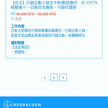
假、陪產假、產假、育嬰假）
【台北】行銷企劃※語言不拘/歡迎廣代
ID:19779
事項
・退休金
經驗者※－日系綜合廣告・行銷代理商
40,000 NTD ~ 50,000 NTD
【公司福利】
台北
・年終獎金
・專案獎金
工作內容
・三節獎金
日系大型廣告代理商集團招募廣告／行銷企劃人員，
・生日禮金
負責大型品牌及商業設施的行銷企劃。本職務將分析
・部門聚餐
客戶需求及市場趨勢，並整合廣告活動、促銷企劃、
福利制度
・電影、演唱會門票
活動執行及社群媒體等方式，負責從企劃提案到實際
【法定項目】
・出國考察補助
執行的完整流程。【工作內容】・分析客戶需求、商
・勞健保
※其他獎金、福利，依照各職務而有所不同。
品／服務特色及目標客群・蒐集並分析市場趨勢、消
・各種休假(特別休假、婚假、喪假、生理假、產檢
費者需求及競爭對手資訊・規劃年度及個別專案的行
假、陪產假、產假、育嬰假)
銷策略與廣告企劃・規劃廣告活動、促銷方案、實體
・退休金
活動及社群媒體企劃・針對商業設施及百貨公司，提
出集客活動、季節性活動及促銷企劃・製作客戶企劃
【企業福利】
1
2
3
書、提案簡報及簡報資料・與公司內部業務、媒體、
・業務交通津貼(實支實付)
設計團隊及外部合作夥伴協調合作・管理專案時程、
・餐費津貼(已包含於基本薪資中)
預算、製作物及執行進度
・春節紅包
・健康檢查
・換休制度(依照加班時數而定)
・年終約2個月(依業績而定)