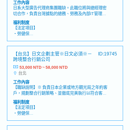
・專案獎金
工作內容
・三節獎金
日系大型廣告代理商集團職缺。此職位將與總經理密
・生日禮金
切合作，負責台灣據點的總務、勞務及內部IT管理等
・部門聚餐
企業營運相關工作。【工作內容】◎總務相關業務・
福利制度
・電影、演唱會門票
安排員工健康檢查及管理相關時程・辦公室備品、消
【法定項目】
・出國考察補助
耗品、電腦設備等之採購及庫存管理・協助規劃及執
・勞健保
※其他獎金、福利，依照各職務而有所不同。
行公司福利活動與內部活動・其他辦公室營運相關總
・各種休假(特別休假、婚假、喪假、生理假、產檢
務工作◎勞務管理業務・管理特休、補休及出勤資訊
假、陪產假、產假、育嬰假)
等・整理及確認薪資計算所需資料・辦理台灣勞務相
・退休金
【台北】日文企劃主管※日文必須※－
ID:19745
關作業，並與外部廠商聯繫及協調◎內部IT及系統管
跨境整合行銷公司
理業務・辦理Microsoft 365、郵件系統等員工帳號之
【企業福利】
建立、變更及刪除・管理電腦、螢幕及周邊設備等公
53,000 NTD ~ 58,000 NTD
・業務交通津貼(實支實付)
司內部IT資產・協助處理員工簡單的IT相關問題◎其
台北
・餐費津貼(已包含於基本薪資中)
他・協助日本籍總經理處理相關業務・協助日本籍派
・春節紅包
工作內容
駐人員與台灣籍員工之間的溝通・其他主管交辦事項
・健康檢查
【職缺說明】※ 負責日本企業或地方觀光局之年約客
・年終約2個月(依業績而定)
戶，規劃整合行銷策略、並徹底完美執行以符合客戶
期待【工作內容】・品牌定位:市場分析調查, 確定受
福利制度
眾, 確立策略・媒體購買: 網路, 紙本相關媒體・公關
【法定項目】
策略: 新聞媒體曝光, 策略性合作KOL等・數據分析:台
・勞健保
灣訪日相關數據・實體活動:旅展、觀光商談會、講
・加班費
座・社群行銷:FB、IG・數位行銷:社群廣告投放・其
・各種休假（特別休假、婚假、喪假、生理假、產檢
他適合客戶推廣其品牌和產品或客戶提出之廣告行銷