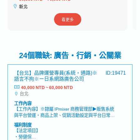
台北
看更多
24個職缺: 廣告・行銷・公關業
【台北】品牌運營專員(系統・通路)※
ID:19471
語言不拘※ー日系網路廣告公司
40,000 NTD ~ 60,000 NTD
台北
工作內容
【工作內容】※隸屬 IPmixer 商務管理部▶販售系統
與平台營運・商品上架、促銷活動設定與平台日常維
運・管理訂單流程（下單→出貨→配送），確保整體
福利制度
流程順暢・進行系統操作與異常排查▶金流物流與訂
【法定項目】
單管理・串接並管理金流與物流流程・與出貨團隊及
・勞健保
物流單位協作，確保訂單正常履行・處理訂單與配送