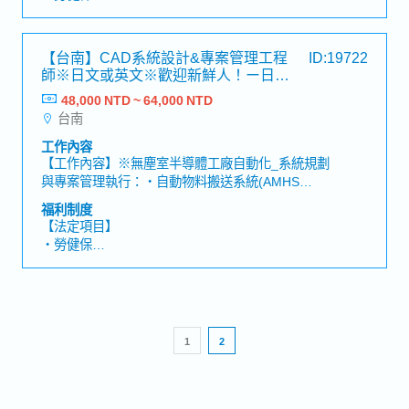
劃、結構設計、現場施工技術支援以及各類文件的製
・加班費
作・未來將擔任交付案件的設計負責人，進行專案管
・各種休假（特別休假、婚假、喪假、生理假、產檢
理【組織】所屬部門：計劃組或設計組部門總人數：
假、陪產假、產假、育嬰假）
【台南】CAD系統設計&專案管理工程
ID:19722
約30人【魅力】・隨著2025年半導體市場需求的成
・退休金
師※日文或英文※歡迎新鮮人！ー日系
長，公司業績穩定成長
知名機械設備商
48,000 NTD ~ 64,000 NTD
【公司福利】
台南
・餐費津貼
・員工旅遊（例：泰國）
工作內容
・升遷制度
【工作內容】※無塵室半導體工廠自動化_系統規劃
・獎金（一年1次，平均2～3個月左右）
與專案管理執行：・自動物料搬送系統(AMHS
・出差津貼
Layout)設計製作・Layout繪製、提案書、規格書與
福利制度
・員工聚餐
驗收等資料製作・客戶需求檢討、現場勘查(Site
【法定項目】
Check)及現場問題對應・使用PPT及Excel製作規格
・勞健保
說明書・簡報及會議資料製作、發表・執行物件之專
・加班費
案管理, 進度, 品質與成本掌控※平均一個月4~5次(當
・各種休假（特別休假、婚假、喪假、生理假、產檢
天來回為主)。國內出差 : 桃園/新竹/台中/嘉義/高雄
假、陪產假、產假、育嬰假）
【魅力】・於商品業界市占率世界第一，可學習到深
・退休金
厚產業知識及接觸客多間知名企業・公司內部福利制
1
2
度完善且職涯規劃明確，可不斷向上成長
【公司福利】
・年中及年終獎金
・三節禮金/生日禮金/出差津貼
・結婚、生育禮金或各項慰問金