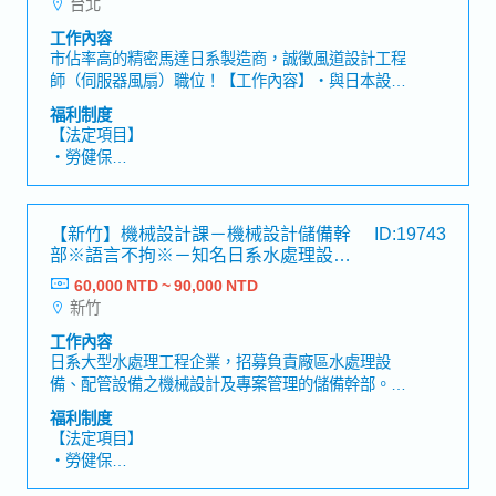
台北
・獎金：平均4個月，一年分三次給予（依業績而
定）
工作內容
・人事考核、年度調薪
市佔率高的精密馬達日系製造商，誠徵風道設計工程
・育兒津貼：5000元（每人每月）
師（伺服器風扇）職位！【工作內容】・與日本設計
・任職3年禮金：5000元
團隊合作，針對顧客需求執行模擬進行風扇開發設計
福利制度
・生日假一日、生日禮金1000元
(風道設計)・繪製機構設計圖面・開發過程中進行風
【法定項目】
・創設紀念日一日休假(9月)
扇噪音、聲音品質及振動量測的頻譜分析、產品性能
・勞健保
・全薪生理假(3天/月)、全薪病假(5天/年)
檢驗測試及優化・其他主管交辦事項【組織結構】・
・加班費
・員工健檢：一年1次
台灣公司全體：90人
・各種休假（特別休假、婚假、喪假、生理假、產檢
・國內外員工旅遊
假、陪產假、產假、育嬰假）
【新竹】機械設計課－機械設計儲備幹
ID:19743
・退休金
部※語言不拘※－知名日系水處理設備
製造商
60,000 NTD ~ 90,000 NTD
【公司福利】
新竹
・年終績效獎金 (平均2.5個月)
・人事考核升遷制度 (1年2次)
工作內容
・員工旅遊、年終尾牙
日系大型水處理工程企業，招募負責廠區水處理設
・結婚津貼/生育津貼/喪葬補助
備、配管設備之機械設計及專案管理的儲備幹部。
・資深優良員工特別補助
【工作內容】・負責廠區水處理設備、配管設備相關
福利制度
・健康檢查
機械設計工作・審核工程師製作的設計圖面及施工圖
【法定項目】
面・使用AutoCAD進行圖面確認、修改及設計內容檢
・勞健保
討・負責專案時程、進度及品質管理・與客戶、協力
・加班費
廠商及施工廠商進行技術討論與協調・製作及審核技