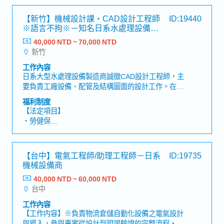
・各種休假（特別休假、婚假、喪假、生理假、產檢
術文件、設計規範、報告等資料・分析設計問題並提
假、陪產假、產假、育嬰假）
【新竹】機械設計課・CAD設計工程師
ID:19440
出改善方案・負責所屬成員的技術指導、工作管理及
・退休金
※語言不拘※－知名日系水處理設備製
人才培育・其他主管交辦事項
造商
40,000 NTD ~ 70,000 NTD
【企業福利】
新竹
・年收約14個月，依業績而定 ※正職員工限定
・人事評價（一年一次）※正職員工限定
工作內容
・交通費
日系大型水處理設備製造商誠徵CAD設計工程師，主
・住宅津貼（常駐於客戶端的情況，公司會準備住
要負責工廠設備、配管及結構圖面的設計工作。在穩
處）
定的日系企業環境中，能夠活用BIM、CAD相關技
福利制度
・出差津貼
能，同時持續提升專業能力。【工作內容】・工廠設
【法定項目】
・伙食津貼
備系統之設備、結構及配置相關圖面設計・配管、槽
・勞健保
・三節禮金
體及各類零件之圖面設計・與客戶溝通需求，決定設
・加班費
・員工旅行
計規格及圖面內容・各類工程圖面繪製、套圖作業
・各種休假（特別休假、婚假、喪假、生理假、產檢
（圖面展開）及圖面修訂・BIM整合作業・使用
假、陪產假、產假、育嬰假）
【台中】電氣工程師/助理工程師－日系
ID:19735
AutoCAD、Revit、Navisworks 進行設計作業・其他
・退休金
機械設備商
主管交辦事項【職缺魅力】・於大型日系企業中可長
期穩定發展・可活用 BIM、Revit、Navisworks 等先
40,000 NTD ~ 60,000 NTD
【企業福利】
進設計技能・可參與半導體工廠及水處理設備等大型
台中
・年收約14個月，依業績而定 ※正職員工限定
專案
・人事評價（一年一次）※正職員工限定
工作內容
・交通費
【工作内容】※負責物流倉儲自動化設備之電氣設計
・住宅津貼（常駐於客戶端的情況，公司會準備住
與導入，參與專案從設計到現場驗證的完整流程・自