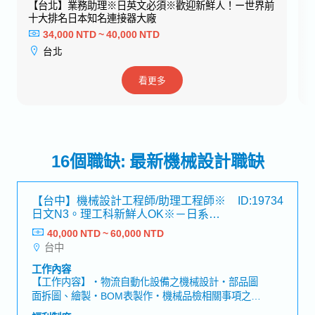
世界前
【新竹】內部控制稽核專員※日文N2。新鮮人OK※ －日
系半導體設備供應商
50,000 NTD ~ 52,000 NTD
新竹
看更多
16個職缺: 最新機械設計職缺
【台中】機械設計工程師/助理工程師※
ID:19734
日文N3。理工科新鮮人OK※－日系機
械設備商
40,000 NTD ~ 60,000 NTD
台中
工作內容
【工作内容】・物流自動化設備之機械設計・部品圖
面拆圖、繪製・BOM表製作・機械品檢相關事項之現
場檢驗・建立技術文件手冊※非常態出差(一年數次,