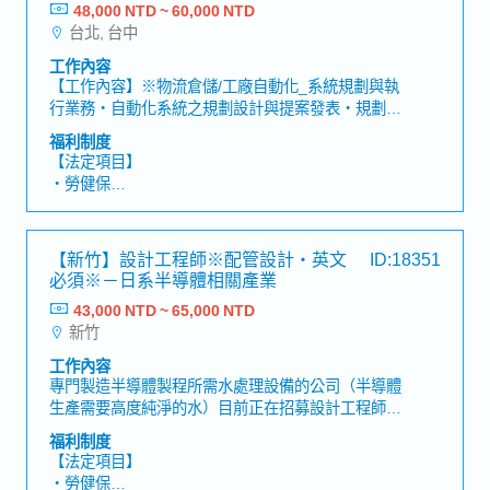
商
48,000 NTD ~ 60,000 NTD
【公司福利】
台北, 台中
・餐費津貼
・員工旅遊（例：泰國）
工作內容
・升遷制度
【工作內容】※物流倉儲/工廠自動化_系統規劃與執
・獎金（一年1次，平均2～3個月左右）
行業務・自動化系統之規劃設計與提案發表・規劃系
・出差津貼
統之設計, 評估, 詢價與執行・Layout繪製, 提案書, 規
福利制度
・員工聚餐
格書與驗收資料作成・客戶需求檢討, 現場勘查, 執行
【法定項目】
問題解決・執行物件之專案管理, 進度, 品質與成本掌
・勞健保
控※國內客戶現場出差(1週1~3日, 當天來回為主)
・加班費
【魅力】・於商品業界市占率世界第一，可學習到深
・各種休假（特別休假、婚假、喪假、生理假、產檢
厚產業知識及接觸客多間知名企業・公司內部福利制
假、陪產假、產假、育嬰假）
【新竹】設計工程師※配管設計・英文
ID:18351
度完善且職涯規劃明確，可不斷向上成長
・退休金
必須※－日系半導體相關產業
43,000 NTD ~ 65,000 NTD
【公司福利】
新竹
・年中及年終獎金
・三節禮金/生日禮金/出差津貼
工作內容
・結婚、生育禮金或各項慰問金
專門製造半導體製程所需水處理設備的公司（半導體
・三天暑假、家庭照顧彈性措施
生產需要高度純淨的水）目前正在招募設計工程師，
・完整人事考核與年度調薪制度
負責導入水處理設備過程中的計劃與設計工作。【工
福利制度
・年度健康檢查、每季健康諮詢、定期健康講座
作內容】・接單後進行設計作業・與客戶進行溝通及
【法定項目】
會議，負責流程圖、配置設計、管路設計、採購規
・勞健保