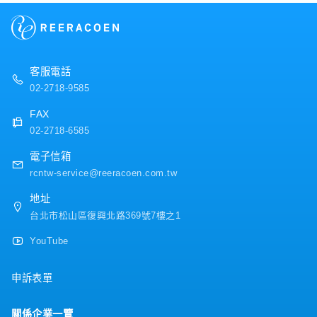
・三天暑假、家庭照顧彈性措施
・完整人事考核與年度調薪制度
・年度健康檢查、每季健康諮詢、定期健康講座
客服電話
02-2718-9585
FAX
02-2718-6585
電子信箱
rcntw-service@reeracoen.com.tw
地址
台北市松山區復興北路369號7樓之1
YouTube
申訴表單
關係企業一覽