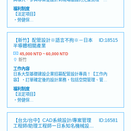
處）
動化設備之電氣系統規劃與電路圖設計・電氣元件選
福利制度
・出差津貼：3000元
型、容量計算與系統配置・控制邏輯設計與程式撰寫
【法定項目】
・伙食津貼：2300元
（PLC／HMI…等控制系統）・現場設備測試、調整
・勞健保
・三節禮金
與異常分析排除・製作設備相關技術文件（BOM、操
・加班費
・員工旅行
作手冊、設定文件等）※不定期出差(一年數次, 客戶
・各種休假（特別休假、婚假、喪假、生理假、產檢
端之工廠現場或供應商現場)【魅力】・於商品業界
假、陪產假、產假、育嬰假）
【新竹】配管設計※語言不拘※－日本
ID:18515
市占率世界第一，可學習到深厚產業知識及接觸客多
・退休金
半導體相關產業
間知名企業・公司內部福利制度完善且職涯規劃明
確，可不斷向上成長
45,000 NTD ~ 60,000 NTD
【公司福利】
新竹
・年中及年終獎金
・三節禮金/生日禮金/出差津貼
工作內容
・結婚、生育禮金或各項慰問金
日系大型基礎建設企業招募配管設計專員！【工作內
・三天暑假、家庭照顧彈性措施
容】・訂單確定後的設計業務，包括空間管理、管線
・完整人事考核與年度調薪制度
設計及單元設計・客戶應對與會議洽談、流程圖繪
福利制度
・年度健康檢查、每季健康諮詢、定期健康講座
製、配置設計・設備採購與調度設計、結構設計、現
【法定項目】
場施工的技術支援及各類文件製作【魅力】・隨著半
・勞健保
導體需求持續增長，公司營收穩定・可學習日本半導
・加班費
體相關產業的技術
・各種休假（特別休假、婚假、喪假、生理假、產檢
假、陪產假、產假、育嬰假）
【台北/台中】CAD系統設計/專案管理
ID:16581
・退休金
工程師/助理工程師ー日系知名機械設備