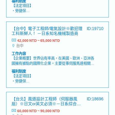
福利制度
客戶端之工廠現場或供應商現場)【魅力】・於商品
【法定項目】
業界市占率世界第一，可學習到深厚產業知識及接觸
・勞健保
客多間知名企業・公司內部福利制度完善且職涯規劃
・加班費
明確，可不斷向上成長
・各種休假（特別休假、婚假、喪假、生理假、產檢
假、陪產假、產假、育嬰假）
【台中】電子工程師/電氣設計※歡迎理
ID:19710
・退休金
工科新鮮人！ －日系知名機械製造商
42,000 NTD ~ 65,000 NTD
【公司福利】
台中
・年中及年終獎金
・三節禮金/生日禮金/出差津貼
工作內容
・結婚、生育禮金或各項慰問金
【企業概要】世界佔有率高，在美國、歐洲、亞洲各
・三天暑假、家庭照顧彈性措施
國擁有據點的國際化企業。主要從事伺服馬達相關產
・完整人事考核與年度調薪制度
品及各種Robot的進口、銷售及維修。【工作内
福利制度
・年度健康檢查、每季健康諮詢、定期健康講座
容】・設計電氣回路圖（包含新設計、既有回路追加
【法定項目】
與修改）。・依據配線圖執行成品檢驗。【員工人
・勞健保
數】台灣全體約90人
・加班費
・各種休假（特別休假、婚假、喪假、生理假、產檢
假、陪產假、產假、育嬰假）
【台北】風道設計工程師（伺服器風
ID:18696
・退休金
扇）※日文or英文必須※－日系綜合電
機製造商
60,000 NTD ~ 90,000 NTD
【公司福利】