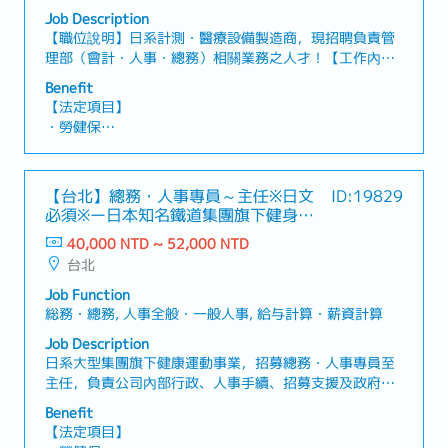
Job Description
【職位說明】日系計測・醫療設備製造商，現招聘負責管
理部（會計・人事・總務）相關業務之人才！【工作內
容】・導入及支援新ERP系統（ODOO）之運用・與會計
Benefit
師事務所進行溝通及相關聯繫作業・製作月度／年度會計
【法定項目】
資料，管理財務相關數據・確認發票／費用相關文件並進
・勞健保
行會計處理・管理、更新員工資料及人事相關文件・負責
・加班費
員工到離職手續、出勤管理等人事作業・辦公室管理、物
・各種休假（特別休假、婚假、喪假、生理假、產檢假、
品管理及各項總務事務執行・其他主管交辦事項【業務比
陪產假、產假、育嬰假）
【台北】總務・人事專員～主任※日文
ID:19829
例】・會計業務：40％・人事業務：20％・總務業務：
・退休金
必須※ー日本知名鐵道集團旗下健身事
40％【職位的魅力】・可累積管理部門多元化的工作經
業
驗・可於穩定的日系企業環境中工作・小型組織架構下，
40,000 NTD ~ 52,000 NTD
【公司福利】
可接觸並累積廣泛的業務經驗
台北
獎金：過去實績為2個月（視業績可能有所變動）
Job Function
総務・總務, 人事全般・一般人事, 給与計算・薪資計算
Job Description
日系大型集團旗下健康運動事業，招募總務・人事專員至
主任，負責公司內部行政、人事手續、招募支援及政府機
關對應等工作，並有機會隨著組織成長逐步拓展人事總務
Benefit
專業能力。【工作內容】・公司備品、辦公用品及設備之
【法定項目】
採購、發注與管理・合約、公司文件、印鑑及用印相關行