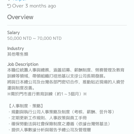
Over 3 months ago
Overview
Salary
50,000 NTD ~ 70,000 NTD
Industry
其他零售類
Job Description
本職位統籌人事與總務，涵蓋招募、薪酬制度、勞務管理及教育
訓練等領域，帶領組織打穩地基以支撐公司長期發展。
將與日本總公司及台灣各部門密切合作，推動貼近現場的人資營
運與制度改善。
※需於門市進行教育訓練（約1～3個月）※
【人事制度・策略】
・規劃與執行公司人事策略及制度（考核、薪酬、晉升等）
・定期更新工作規則、人事政策與員工手冊
・確保勞動法與社會保險制度之遵循（依據台灣勞基法）
・提供人事數據分析與報告予總公司及管理層