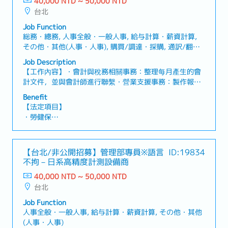
40,000 NTD ~ 50,000 NTD
台北
Job Function
総務・總務, 人事全般・一般人事, 給与計算・薪資計算,
その他・其他(人事・人事), 購買/調達・採購, 通訳/翻
訳・口譯/翻譯, セールスコーディネーター/事務/受付・
Job Description
業務/內勤/窗口
【工作內容】・會計與稅務相關事務：整理每月產生的會
計文件，並與會計師進行聯繫・營業支援事務：製作報價
單與發票・人事／勞務管理：薪資計算，以及勞工保險、
Benefit
健康保險等相關手續業務・總務／物品管理：公司內部物
【法定項目】
品管理與整理，作為事務局進行整體管理業務・現場口譯
・勞健保
業務：在工程師不會說日語時，前往客戶現場提供口譯服
・加班費
務※需不定期於台灣國內出差（部分情況可能需過夜住
・各種休假（特別休假、婚假、喪假、生理假、產檢假、
宿）【魅力】・可以充分發揮過往的經驗・透過隨同翻譯
陪產假、產假、育嬰假）
【台北/非公開招募】管理部專員※語言
ID:19834
出差，能進一步提升自身的日語能力
・退休金
不拘－日系高精度計測設備商
40,000 NTD ~ 50,000 NTD
【公司福利】
台北
・獎金：2個月（依業績而異）
Job Function
人事全般・一般人事, 給与計算・薪資計算, その他・其他
(人事・人事)