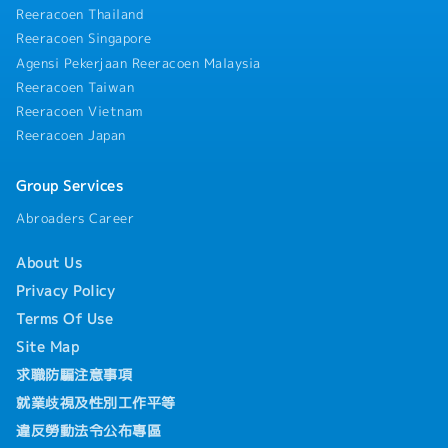
Reeracoen Thailand
Reeracoen Singapore
Agensi Pekerjaan Reeracoen Malaysia
Reeracoen Taiwan
Reeracoen Vietnam
Reeracoen Japan
Group Services
Abroaders Career
About Us
Privacy Policy
Terms Of Use
Site Map
求職防騙注意事項
就業歧視及性別工作平等
違反勞動法令公布專區