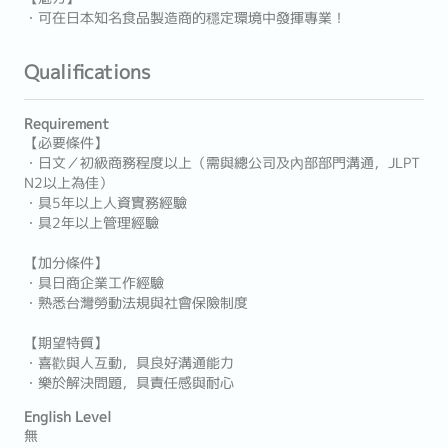
・可在日本知名食品製造商的穩定環境中發揮專業！
Qualifications
Requirement
【必要條件】
・日文／初級商務程度以上（需與總公司及內部部門溝通，JLPT
N2以上為佳）
・具5年以上人資實務經驗
・具2年以上管理經驗
【加分條件】
・具日商企業工作經驗
・熟悉台灣勞動法規與社會保險制度
【期望特質】
・喜歡與人互動，具良好溝通能力
・樂於解決問題，具責任感與耐心
English Level
無