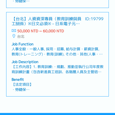
・勞健保
政作業・協助處理總務、人事行政及勞資會議相關事務・
・加班費
協助人才招募、履歷整理、面試安排及到職相關作業・辦
・各種休假（特別休假、婚假、喪假、生理假、產檢假、
理勞健保、退休金及各項人事異動手續・整理員工出勤、
陪產假、產假、育嬰假）
【台北】人資資深專員（教育訓練與員
ID:19799
休假及其他人事相關資料・與衛生局、勞工局、經濟部等
・退休金
工關係）※日文必須※－日系電子元件
政府機關進行文件往來及行政對應・支援健身會館營運、
製造商
展店及其他後勤行政工作・使用日文與日本籍主管進行日
50,000 NTD ~ 60,000 NTD
【公司福利】
常工作溝通及報告・完成主管交辦之其他人事、總務及行
台北
・獎金：平均2個月
政相關事項
Job Function
人事全般・一般人事, 採用・招募, 給与計算・薪資計算,
教育(トレーニング)・教育(訓練), その他・其他(人事・人
事), 人事/組織コンサルタント・人事/組織顧問
Job Description
【工作內容】1. 教育訓練:・規劃、推動並執行公司年度教
育訓練計畫（包含新進員工培訓、各階層人員及主管培
訓）・培訓成效追蹤、評估與結案報告製作・研修相關費
Benefit
用申請、預算控管及行政流程2.員工關係・員工關係維
【法定項目】
護、勞資溝通渠道建立，並協助召開勞資會議、獎懲會議
・勞健保
等負責會議籌備、主持及會議紀錄製作・熟悉勞動法令，
・加班費
能獨立處理申訴、獎懲與爭議案件，確保執行過程符合法
・各種休假（特別休假、婚假、喪假、生理假、產檢假、
令及公司規範・負責員工勞保、健保、勞退（含二代健保
陪產假、產假、育嬰假）
申報）及各項勞健保給付申請作業・考勤相關諮詢對應
・退休金