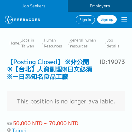
Job Seekers
Employers
Sign up
Sign in
Jobs in
Human
general human
Job
Home
/
/
/
/
Taiwan
Resources
resources
details
【Posting Closed】 ※非公開
ID:19073
※【台北】人資副理※日文必須
※ー日系知名食品工廠
This position is no longer available.
50,000 NTD ~ 70,000 NTD
Taipei