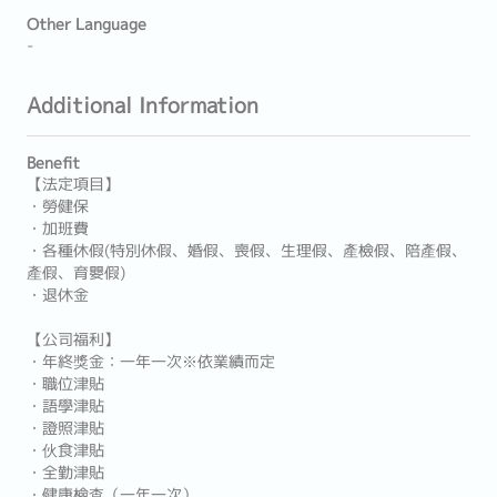
Other Language
-
Additional Information
Benefit
【法定項目】
・勞健保
・加班費
・各種休假(特別休假、婚假、喪假、生理假、產檢假、陪產假、
產假、育嬰假)
・退休金
【公司福利】
・年終獎金：一年一次※依業績而定
・職位津貼
・語學津貼
・證照津貼
・伙食津貼
・全勤津貼
・健康檢查（一年一次）