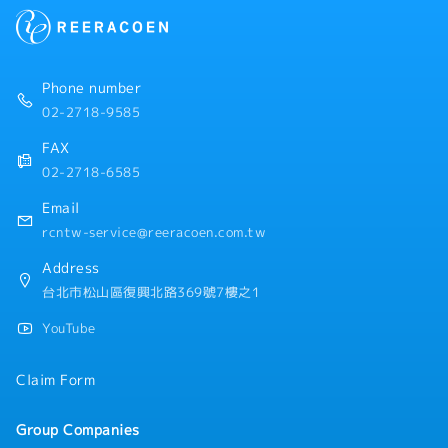
【公司福利】
・年終獎金：1年發放2次（依照公司業績以及個人表現）
・每年調薪及升遷制度
・優於勞基法的休假
Phone number
・生日假及生日禮券
02-2718-9585
・三節電子禮券
・員工旅遊
FAX
・有薪健檢假
02-2718-6585
・在職教育訓練、新人完善教育訓練
Email
rcntw-service@reeracoen.com.tw
Address
台北市松山區復興北路369號7樓之1
YouTube
Claim Form
Group Companies