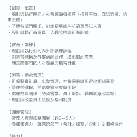
【招募・配置】
・規劃與執行應屆／社會經驗者招募（招募平台、面試安排、錄
用流程）
・了解各部門需求，制定招募條件並篩選面試人選
・設計與執行新進員工入職說明與新進訓練
【教育・訓練】
・規劃與執行公司內外部訓練課程
・與教育機構及外部講師合作，追蹤培訓成效
・制定跨部門的人才發展與培育計畫
【勞務・勤怠管理】
・監督薪資計算、出勤管理、社會保險與所得稅相關業務
・管理勞健保、勞退提撥制度與申報
・處理勞資關係（勞資會議、員工申訴、職場氣氛改善等）
・規劃與改善員工活動及福利制度
【團隊管理】
・管理人資與總務團隊（約3～5人）
・發揮領導力，確保跨部門（會計／總務／企劃）之順暢協作
【魅力】