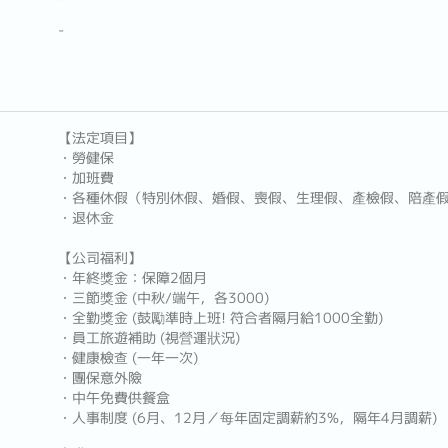
-
【法定項目】
・勞健保
・加班費
・各種休假（特別休假、婚假、喪假、生理假、產檢假、陪產
・退休金
【公司福利】
・年終獎金：保障2個月
・三節獎金 (中秋/端午，各3000)
・全勤獎金 (鼓勵準時上班! 符合者隔月給1000全勤)
・員工旅遊補助 (視營運狀況)
・健康檢查 (一年一次)
・團保意外險
・中午免費供餐盒
・人事制度 (6月、12月／每年固定調薪約3%，隔年4月調薪)