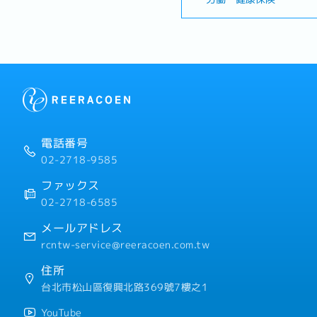
画・実行を行います。また
・残業手当
アント企業の変化を常に観
・各種休暇（特別休暇、結
と改善点の抽出を行い、最
妊娠検診休暇、配偶者出産
【業務内容】・日本ブラン
・退職金
ピート促進に関するマーケ
ントのCRM領域のコンサ
【会社独自の福利厚生】
ータを分析し、改善策を提
・年2回の賞与支給（個人
活用し、リピート型の販売
動）
テム処理会社、カスタマー
・人事評価に基づく昇給制
し、社内外の調整を担当
・在宅勤務制度：週1日（
電話番号
・ライフスタイルの変化に
02-2718-9585
・誕生日休暇
・結婚記念日休暇
ファックス
・夏季休暇：2日（新入社
02-2718-6585
過する必要あり）
・リフレッシュ休暇：在籍
メールアドレス
5日
rcntw-service@reeracoen.com.tw
・社内異動制度
・新人研修、スキルマップ
住所
・社内図書館（書籍購入費
台北市松山區復興北路369號7樓之1
・業務改善提案制度
・健康診断：2年に1回
YouTube