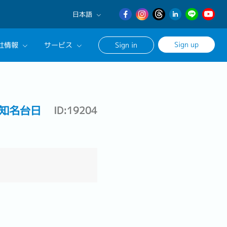
日本語
English
Sign up
社情報
サービス
Sign in
日本語
繁體中文
サルタントに相談する
ンセリングサービス
ー知名台日
ID:19204
ージ