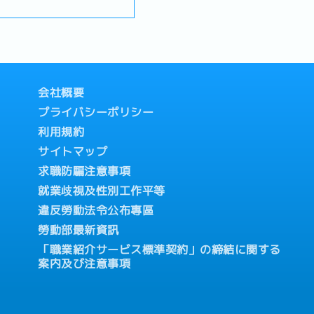
。【仕事内容】▶顧客対応
以上で3日、2年以上で毎年
、電話等によるお問い合わせ
暇、生理休暇、産前産後休
・問い合わせ対応▶ 日本本
上司を介さず、経営層へ直接異
き添い休暇、育児休暇）
受注登録および顧客情報の管
係部署へ手配・調整・EC
度
調整・問い合わせ内容やアン
につき100円支給）
び報告・自社サイトや顧客管
会社概要
）
管理・その他、日本本社の管
より支給
プライバシーポリシー
各種報告業務【従業員数】・
0元／半年以上：1,000
利用規約
サイトマップ
求職防騙注意事項
費支給、上限1,200元）
就業歧視及性別工作平等
違反勞動法令公布專區
勞動部最新資訊
「職業紹介サービス標準契約」の締結に関する
案内及び注意事項