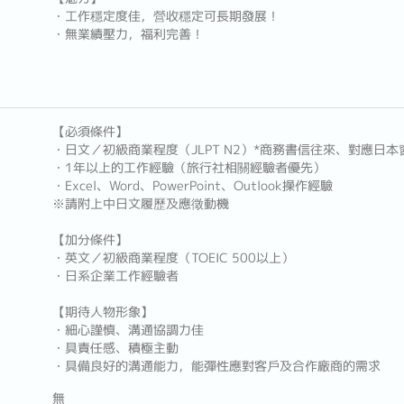
・工作穩定度佳，營收穩定可長期發展！
・無業績壓力，福利完善！
【必須條件】
・日文／初級商業程度（JLPT N2）*商務書信往來、對應日本
・1年以上的工作經驗（旅行社相關經驗者優先）
・Excel、Word、PowerPoint、Outlook操作經驗
※請附上中日文履歷及應徵動機
【加分條件】
・英文／初級商業程度（TOEIC 500以上）
・日系企業工作經驗者
【期待人物形象】
・細心謹慎、溝通協調力佳
・具責任感、積極主動
・具備良好的溝通能力，能彈性應對客戶及合作廠商的需求
無