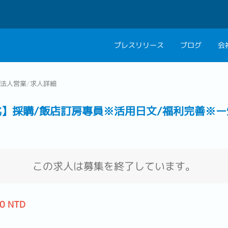
プレスリリース
ブログ
会
会社概要
キャリアコン
B 法人営業
/
求人詳細
私たちの考え方
キャリアカウ
北】採購/飯店訂房專員※活用日文/福利完善※
グループ代表メッセ
採用情報
この求人は募集を終了しています。
00 NTD