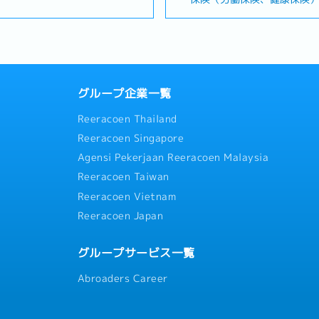
、台湾市場のトレンドやクライ
信サービスを提供しています
・リフレッシュ休暇（勤続1年
・残業代
察し、長期的な視点で課題分析
（英語）・メール、チャット
5日）
婚休暇、忌引休暇、生理休暇、
・各休暇（有給休暇、慶弔休
適な施策を提案・実施します。
対応・海外ECサイトとの連絡
・Job Change制度（直属
休暇、産休、育児休暇）
暇、妊娠検査休暇、出産の付
ド企業の窓口として、商品のリ
社との連携業務（日本語）・
動希望を提出可能）
・退職金
ティング提案を実施・クライア
理・お客様からの依頼内容を関
・新人研修、Skill Map育成制
ルタントとして、消費者行動デ
サイト運営担当者との連絡・
・業務改善提案制度（提案1件
【企業独自の福利厚生】
案・DM、メール、電話などを
グループ企業一覧
ケート結果の集計・分析およ
・健康診断：2年に1回
の評価および会社業績により変
・年末賞与（平均1～2か月分
モデルを構築・在庫管理、シス
理システムの修正依頼・進行
※会社業績および個人評価に
Reeracoen Thailand
サポートセンターなどと連携
理部門からの依頼対応および
度：年2回
・三節賞与（入社半年未満：60
全体：16名
Reeracoen Singapore
入社半年後より利用可能）
元）
応じた柔軟な勤務形態
・人事評価制度（年2回）
Agensi Pekerjaan Reeracoen Malaysia
・健康診断（年1回）
Reeracoen Taiwan
・交通費補助（入社半年後より実
Reeracoen Vietnam
員は6月末までに試用期間を通
・不定期の社内食事会
Reeracoen Japan
1年以上で3日、2年以上で毎年
グループサービス一覧
に基づく育成制度
Abroaders Career
は会社負担）