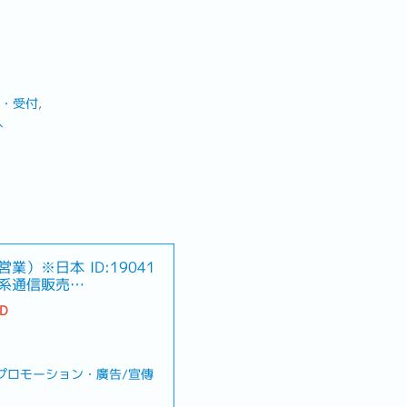
・受付
入
営業）※日本
ID:19041
系通信販売支
TD
告/プロモーション・廣告/宣傳