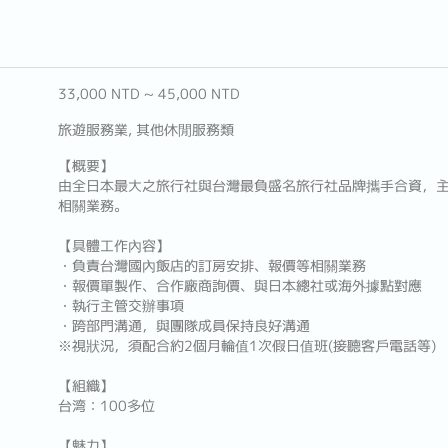
33,000 NTD ~ 45,000 NTD
旅遊服務業, 其他休閒服務類
【概要】
由全日本最大之旅行社與台灣最負盛名旅行社品牌攜手合資，
相關業務。
【具體工作內容】
・負責台灣國內飯店的訂房安排、報價等相關業務
・報價單製作、合作廠商詢價、與日本總社或海外據點對應
・執行主管交辦事項
・跨部門溝通，與團隊成員保持良好溝通
※視狀況，須配合約2個月輪值1次假日值班(接聽客戶電話等)
【組織】
台湾：100多位
【魅力】