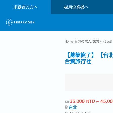
求職者の方へ
採用企業様へ
Home
/
台湾の求人
/
営業系
/
Bto
【募集終了】 【台
合資旅行社
33,000 NTD ~ 45,0
台北