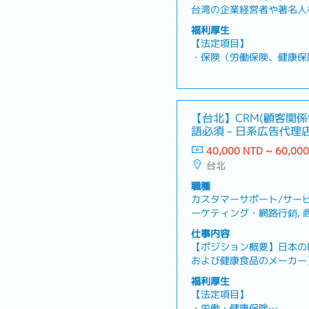
台湾の企業経営者や著名人
要エリアにあるオフィスビ
福利厚生
買仲介業務に従事。個人の
【法定項目】
力を重視。・提案資料の翻
・保険（労働保険、健康
連絡や問い合わせ対応を通
・残業代
提案や投資分析を行い、顧
・各休暇（有給休暇、慶弔
裕層向け営業活動に特化し
暇、妊娠検査休暇、出産の
になるための研修・台湾の
・退職金
【台北】CRM(顧客関係
察をサポート※1日あたり
語必須－日系広告代理
客への資産管理や資産価値
【会社独自の福利厚生】
再建、耐震評価、リノベー
40,000 NTD ~ 60,00
・賞与：月給の4～6ヶ月
台湾全域だが、現在は主に
台北
※上記月給に、交通費／食
部：6名、管理部：3名
職種
カスタマーサポート/サービ
ーケティング・網路行銷, 
開發/行銷, 広告/プロモ
仕事内容
【ポジション概要】日本の
および健康食品のメーカー
コミュニケーションを図り
福利厚生
す仕組みを構築し、LTV（Lif
【法定項目】
値）の向上を目指すマーケ
・労働・健康保険