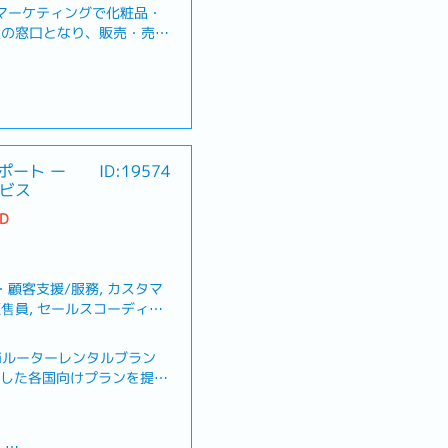
マーケティングで化粧品・
業の窓口となり、販売・売上
、実行から効果検証までの顧
広告枠の仕入れ）・テレビ・
（雑誌・紙面等）などメディ
情報共有し合い、案件を進
にいる顧客との折衝のため、
休暇、忌引休暇、生理休暇、
中心となるが、メディア折衝
暇、産休、育児休暇）
ート ー
ID:19574
のサポート業務にも携わる。
ービス
TD
.5か月分、個人評価および会
2回）
顧客支援/服務, カスタマ
年後より、週1日のリモー
售員, セールスコーディネ
/窗口
iルーターレンタルブラン
上で、誕生日の前後1か月
応した各国向けプランを提供
・アメリカ・アジア・ヨーロ
スを展開しています。各国現
合、6月末までに試用期間
お客様へ安定した高品質の通
）