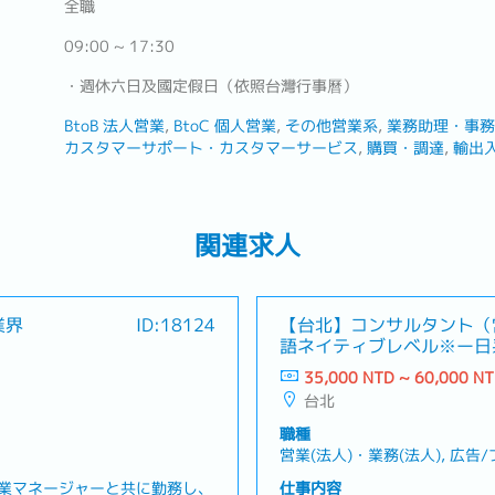
全職
09:00 ~ 17:30
・週休六日及國定假日（依照台灣行事曆）
BtoB 法人営業
BtoC 個人営業
その他営業系
業務助理・事務
カスタマーサポート・カスタマーサービス
購買・調達
輸出
関連求人
業界
ID:18124
【台北】コンサルタント（
語ネイティブレベル※ー日
援会社
35,000 NTD ~ 60,000 N
台北
職種
営業(法人)・業務(法人), 広
業マネージャーと共に勤務し、
仕事内容