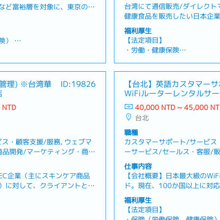
台湾にて通信販売/ダイレクト
など富裕層を対象に、東京の主
健康食品を販売したい日本企
ル（数億〜数十億円規模）の売
拡大のための企画提案、折衝
売上目標はなく、チームでの協
福利厚生
客対応を担当。担当はOPD（
訳を担当し、既存顧客への定期
【法定項目】
保険）
web/インターネット・平面
じて営業サポートを提供・投資
・労働・健康保険
ア/媒体毎に分かれ、担当毎に
客の資産運用ニーズを把握・富
・残業手当
休暇、生理休暇、産前産後休
めていく。基本的には、日本
た、独り立ちできる営業担当者
・各種休暇（特別休暇、結婚
付き添い休暇、育児休暇）
テレビ会議・電話・メールが
顧客に同行し、東京の不動産視
妊娠検診休暇、配偶者出産休
管理) ※台湾華
ID:19826
【台北】英語カスタマーサポ
などへ同行し、通訳翻訳など
2〜4回の営業訪問に同行し、顧
・退職金
店
WiFiルーターレンタルサ
向上のアドバイスを提供（建物
ション等を含む）※業務範囲は
0 NTD
40,000 NTD ~ 45,000 N
【会社独自の福利厚生】
（年2回の支給）
台北を中心に活動【組織】営業
台北
・賞与：年2回（平均0.5～2
費／通信費含む。
社業績により変動）
職種
・人事評価による昇給制度（年
ス・顧客支援/服務, ウェブマ
カスタマーサポート/サービス・
・柔軟な在宅勤務制度（入社半
商品開発/マーケティング・商品
ーサービス/セールス・客服/販
トワーク可）
ーション・廣告/宣傳
ーター/事務/受付・業務/內勤
仕事内容
・入社日より特別休暇3日付与
EC企業（主にスキンケア商品
【会社概要】日本最大級のWiF
・バースデー休暇（勤続1年以
）に対して、クライアントとの
ド。現在、100か国以上に対
以内に取得可能）
、既存顧客のリピート購入を促
しており、台湾・日本・韓国
・結婚記念日休暇
福利厚生
e Time Value／顧客生涯価
ッパなど幅広い地域でサービ
・夏季休暇2日（新入社員の場
【法定項目】
ティング戦略および施策の企
地の通信キャリアを利用し、
を終了していることが条件）
・保険（労働保険、健康保険