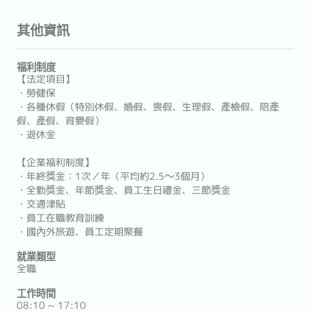
其他資訊
福利制度
【法定項目】
・勞健保
・各種休假（特別休假、婚假、喪假、生理假、產檢假、陪產
假、產假、育嬰假）
・退休金
【企業福利制度】
・年終獎金：1次／年（平均約2.5～3個月）
・全勤獎金、年節獎金、員工生日禮金、三節獎金
・交通津貼
・員工在職教育訓練
・國內外旅遊、員工定期聚餐
就業類型
全職
工作時間
08:10 ~ 17:10