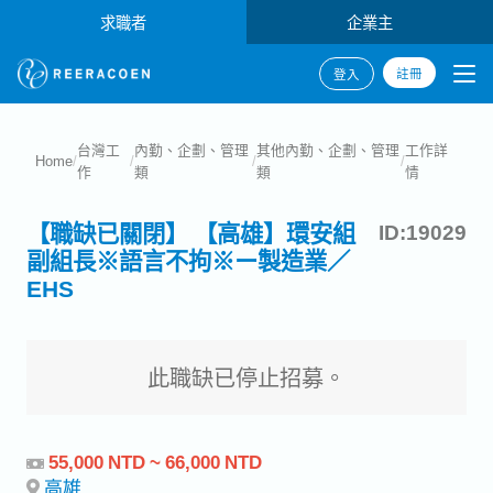
求職者
企業主
註冊
登入
台灣工
內勤、企劃、管理
其他內勤、企劃、管理
工作詳
Home
/
/
/
/
作
類
類
情
【職缺已關閉】 【高雄】環安組
ID:19029
副組長※語言不拘※ー製造業／
EHS
此職缺已停止招募。
55,000 NTD ~ 66,000 NTD
高雄