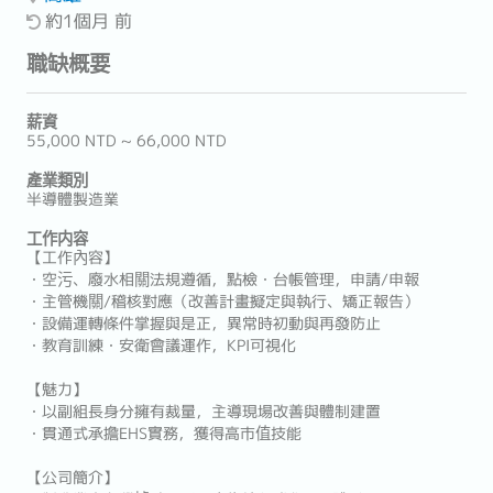
約1個月 前
職缺概要
薪資
55,000 NTD ~ 66,000 NTD
產業類別
半導體製造業
工作内容
【工作內容】
・空污、廢水相關法規遵循，點檢・台帳管理，申請/申報
・主管機關/稽核對應（改善計畫擬定與執行、矯正報告）
・設備運轉條件掌握與是正，異常時初動與再發防止
・教育訓練・安衛會議運作，KPI可視化
【魅力】
・以副組長身分擁有裁量，主導現場改善與體制建置
・貫通式承擔EHS實務，獲得高市值技能
【公司簡介】