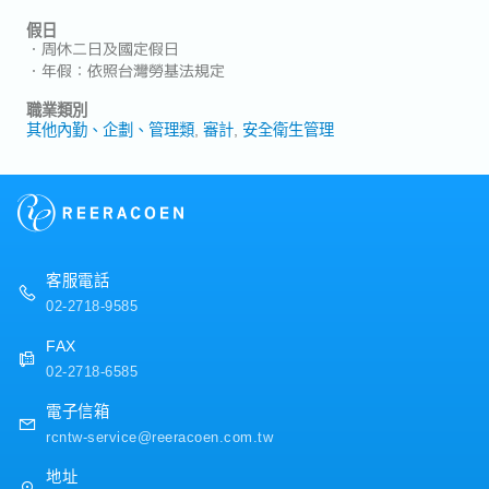
假日
・周休二日及國定假日
・年假：依照台灣勞基法規定
職業類別
其他內勤、企劃、管理類
審計
安全衛生管理
客服電話
02-2718-9585
FAX
02-2718-6585
電子信箱
rcntw-service@reeracoen.com.tw
地址