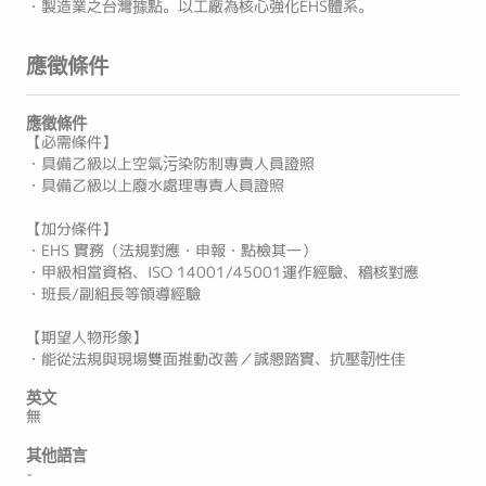
・製造業之台灣據點。以工廠為核心強化EHS體系。
應徵條件
應徵條件
【必需條件】
・具備乙級以上空氣污染防制專責人員證照
・具備乙級以上廢水處理專責人員證照
【加分條件】
・EHS 實務（法規對應・申報・點檢其一）
・甲級相當資格、ISO 14001/45001運作經驗、稽核對應
・班長/副組長等領導經驗
【期望人物形象】
・能從法規與現場雙面推動改善／誠懇踏實、抗壓韌性佳
英文
無
其他語言
-