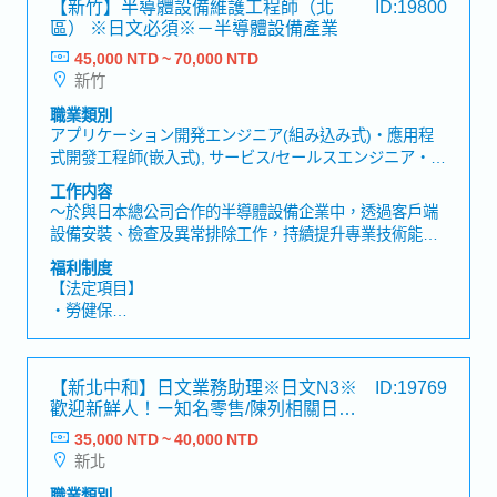
【新竹】半導體設備維護工程師（北
ID:19800
區） ※日文必須※－半導體設備產業
45,000 NTD ~ 70,000 NTD
新竹
職業類別
アプリケーション開発エンジニア(組み込み式)・應用程
式開發工程師(嵌入式), サービス/セールスエンジニア・服
務/業務工程師(エンジニア(電気/半導体)), サービス/セー
工作内容
ルスエンジニア・服務/業務工程師(エンジニア(機械))
～於與日本總公司合作的半導體設備企業中，透過客戶端
設備安裝、檢查及異常排除工作，持續提升專業技術能力
～【工作內容】・於客戶端進行新設備及系統安裝與動作
福利制度
測試・製作設備安裝及測試結果報告・設備或系統發生異
【法定項目】
常時，進行檢查、原因確認及維修・製作異常內容及處理
・勞健保
結果報告・確認客戶端設備需求及規格・將客戶需求提供
・加班費
業務部門及日本總公司・進行PLC、控制系統及相關設備
・各種休假（特別休假、婚假、喪假、生理假、產檢假、
的保養與故障排除・前往台灣全區客戶端出差並提供技術
陪產假、產假、育嬰假）
【新北中和】日文業務助理※日文N3※
ID:19769
支援【魅力】・可累積半導體製造設備安裝、保養及異常
・退休金
歡迎新鮮人！ー知名零售/陳列相關日商
處理等完整經驗。・公司提供國內、日本及馬來西亞教育
企業
訓練。・可依工作經驗及相關資格獲得薪資優遇。・依個
35,000 NTD ~ 40,000 NTD
【公司福利】
人意願及工作表現，有機會成為集團儲備幹部或前往日本
新北
・年終獎金（合計平均2,5か月）、三節禮金、永年勤續獎
總公司工作。【產品／服務內容】・半導體製造設備・設
金
職業類別