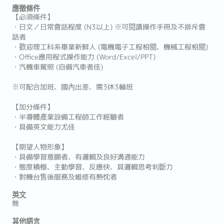
應徵條件
【必須條件】
・日文／日常會話程度 (N3以上) ※可閱讀操作手冊及不排斥會
話者
・歡迎理工科系畢業新鮮人 (電機電子工程相關、機械工程相關)
・Office應用程式操作能力 (Word/Excel/PPT)
・汽機車駕照 (自備汽車者佳)
※可配合加班、國內出差、需3休3輪班
【加分條件】
・半導體產業設備工程師工作經驗者
・具備英文能力尤佳
【期望人物形象】
・具備學習意願者、有邏輯及良好溝通能力
・態度積極、主動學習、反應快、具邏輯思考判斷力
・對機台售後服務及維修有熱忱者
英文
無
其他語言