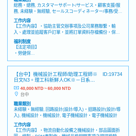
備控制系統・設備安裝、維護及技術支援服務
・員工團體保險、差旅平安保險
総務・總務, カスタマーサポート/サービス・顧客支援/服
・員工健康檢查
務, 未経験・無經驗, セールスコーディネーター/事務/受
・員工旅遊
付・業務/內勤/窗口
工作内容
・配發業務手機
【工作內容】・協助主管交辦事項及公司業務聯繫・輸
・在職教育訓練
入、處理並追蹤客戶訂單，並將訂單資料存檔備份・保持
・伙食津貼
與客戶間之聯繫，回覆e-mail，並確認交貨期・提供出貨
福利制度
文件，協助業務人員控管出貨，並處理進出口事宜・協助
【法定項目】
業務人員處理銷售業務相關之公司內部行政作業
・勞健保
・加班費
・各種休假（特別休假、婚假、喪假、生理假、產檢假、
陪產假、產假、育嬰假）
【台中】機械設計工程師/助理工程師※
ID:19734
・退休金
日文N3。理工科新鮮人OK※－日系機
械設備商
40,000 NTD ~ 60,000 NTD
【公司福利】
台中
・年終獎金
・證照獎金、設置獎金
職業類別
・出差津貼、開工紅包
未経験・無經驗, 回路設計(設計/導入)・迴路設計(設計/導
・人事考評
入), 機械設計・機械設計, 電子機械設計・電子機械設計
・婚喪喜慶補助金、生育津貼
工作内容
・健康檢查
【工作内容】・物流自動化設備之機械設計・部品圖面拆
・業務人員可使用公務機/公司車
圖、繪製・BOM表製作・機械品檢相關事項之現場檢驗・