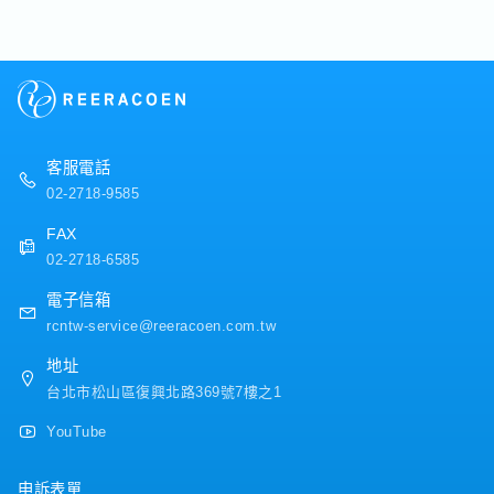
・各種休假（特別休假、婚假、喪假、生理假、產檢假、
應, 常日班※國內客戶現場出差(配合工事期程而定, 有長期
陪產假、產假、育嬰假）
外縣市出差可能)。海外(日本/中國/美國/馬來西亞等)【魅
・退休金
力】・於商品業界市占率世界第一，可學習到深厚產業知
識及接觸客多間知名企業・公司內部福利制度完善且職涯
【公司福利】
規劃明確，可不斷向上成長
・年中及年終獎金
・三節禮金/生日禮金/出差津貼
・結婚、生育禮金或各項慰問金
客服電話
・三天暑假、家庭照顧彈性措施
02-2718-9585
・完整人事考核與年度調薪制度
・年度健康檢查、每季健康諮詢、定期健康講座
FAX
02-2718-6585
電子信箱
rcntw-service@reeracoen.com.tw
地址
台北市松山區復興北路369號7樓之1
YouTube
申訴表單