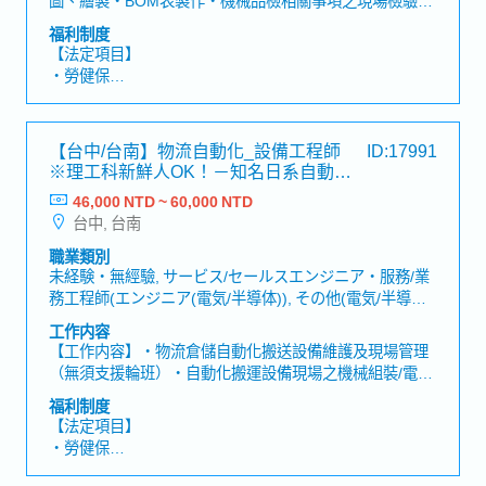
・不定期部門聚餐
建立技術文件手冊※非常態出差(一年數次, 客戶端之工廠
・員工優惠
福利制度
現場或供應商現場)【魅力】・於商品業界市占率世界第
・福利假2日
【法定項目】
一，可學習到深厚產業知識及接觸客多間知名企業・公司
・勞健保
內部福利制度完善且職涯規劃明確，可不斷向上成長
・加班費
・各種休假（特別休假、婚假、喪假、生理假、產檢假、
陪產假、產假、育嬰假）
【台中/台南】物流自動化_設備工程師
ID:17991
・退休金
※理工科新鮮人OK！－知名日系自動化
機械設備商
46,000 NTD ~ 60,000 NTD
【公司福利】
台中, 台南
・年中及年終獎金
・三節禮金/生日禮金/出差津貼
職業類別
・結婚、生育禮金或各項慰問金
未経験・無經驗, サービス/セールスエンジニア・服務/業
・三天暑假、家庭照顧彈性措施
務工程師(エンジニア(電気/半導体)), その他(電気/半導体)
・完整人事考核與年度調薪制度
エンジニア・其他(電機/半導體)工程師, サービス/セール
工作内容
・年度健康檢查、每季健康諮詢、定期健康講座
スエンジニア・服務/業務工程師(エンジニア(機械)), その
【工作内容】・物流倉儲自動化搬送設備維護及現場管理
他(機械)エンジニア・其他(機械)工程師
（無須支援輪班）・自動化搬運設備現場之機械組裝/電氣
配線/調整作業之專案工程進度控管・現場人員及協力廠商
福利制度
之控管及指導・與協力廠商共同安裝、調整作業・現場工
【法定項目】
事例報表及確認表等資料製作和記録留存・執行高架作
・勞健保
業・協助組內oncall對應・台灣各地科學園區出差支援・
・加班費
工安管理或文書資料作業・ 其他交辦事項※需要oncall對