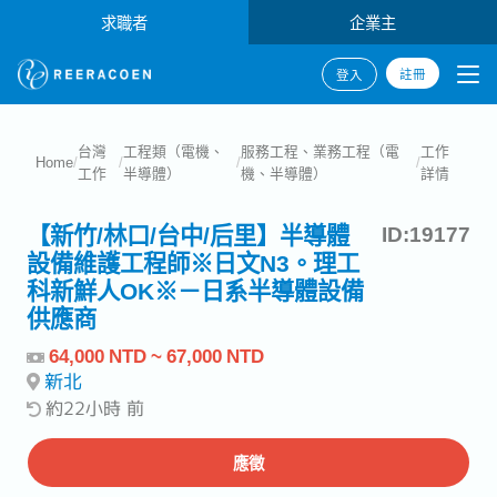
求職者
企業主
註冊
登入
台灣
工程類（電機、
服務工程、業務工程（電
工作
Home
/
/
/
/
工作
半導體）
機、半導體）
詳情
【新竹/林口/台中/后里】半導體
ID:19177
設備維護工程師※日文N3。理工
科新鮮人OK※－日系半導體設備
供應商
64,000 NTD ~ 67,000 NTD
新北
約22小時 前
應徵