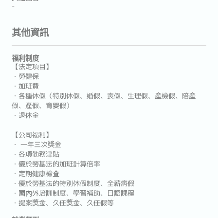
-
其他資訊
福利制度
【法定項目】
・勞健保
・加班費
・各種休假（特別休假、婚假、喪假、生理假、產檢假、陪產
假、產假、育嬰假）
・退休金
【公司福利】
・ 一年三次獎金
・各項勤務津貼
・優於勞基法的加班計算倍率
・定期健康檢查
・優於勞基法的特別休假制度、全薪病假
・國內外培訓制度、學習補助、日語課程
・提案獎金、久任獎金、久任假等