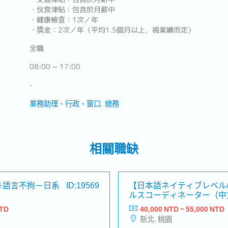
・伙食津貼：包含於月薪中
・健康檢查：1次／年
・獎金：2次／年（平均1.5個月以上，視業績而定）
全職
08:00 ~ 17:00
-
業務助理、行政、窗口
總務
相關職缺
※語言不拘－日系
ID:19569
【日本語ネイティブレベル
ルスコーディネーター（中
系大手機械メーカー
NTD
40,000 NTD ~ 55,000 NTD
新北, 桃園