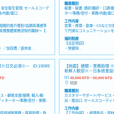
職業類別
・安全衛生管理, セールスコーデ
秘書・秘書, 通訳/翻訳・口譯/
/內勤/窗口
ター/事務/受付・業務/內勤/窗
工作内容
相關的客戶應對/協調與溝通等
営業、修理、倉庫、CSなどの
承攬整體業務流程的職缺～【工
て円滑なコミュニケーション
承攬（Forwarding）業務・
務を多角的にサポートすること
福利制度
與協力廠商（運輸公司及倉儲公
業務内容 ・部門間の調整: 各
【法定項目】
他由主管指示之相關業務※每月
し、業務プロセスの進捗を管
）／加班費／退休金
・勞健保
地區之過夜出差【企業的魅
サポート: 日本人スタッフの
生理假、產前產後假、孕檢假、
・加班費
0以上倉儲容量的大型國際物流中心
ニケーションの円滑化を図り
・各種休假（特別休假、婚假
保管、運輸配送到通關的一站式
ョン: 単なる事務処理にとど
產假、產假、育嬰假）
理※日文必須※－
ID:19089
【桃園】通關・業務助理 
全流程知識
むための各所への手配や調整
・退休金
新鮮人歓迎※－日系檢查設
NTD
40,000 NTD ~ 50,000 NTD
【公司福利】
桃園
・三節禮金
季）
・健康檢查
職業類別
・結婚津貼
・顧客支援/服務, 輸入/輸
カスタマーサポート/サービス・顧
・久任津貼
ディネーター/事務/受付・業務/
出・進出口, セールスコーディ
・交通津貼（已包含於基本薪
內勤/窗口
工作内容
遊、團隊建設、福利委員會活
・獎金平均3個月，依業績而定
製造商誠徵業務・貿易助理，負
【工作內容】・處理商品、部