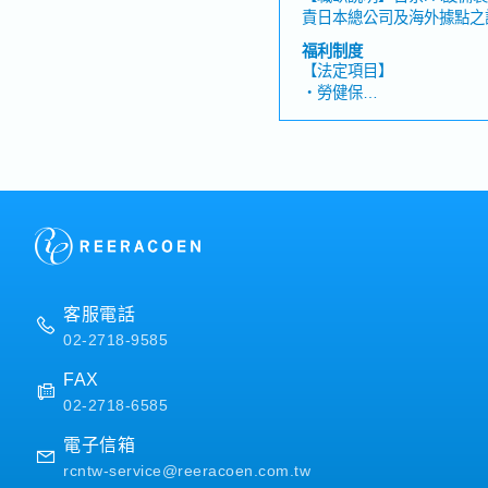
動）
責日本總公司及海外據點之
・資格取得補助
援，可累積國際商務與跨國
・教育制度（函授課程、外
福利制度
日本總公司、海外關係企業
・員工餐廳
【法定項目】
理・透過Email進行訂單
・勞健保
國內外報價單製作與內容確
・加班費
文件處理・進出口貿易業務
・各種休假（特別休假、婚
業務訂單建立及銷售系統資
產假、產假、育嬰假）
師進行聯繫與協調・定期製
・退休金
其他主管交辦事項
【公司獨有福利】
・每年一次調薪與獎金評核
・每兩個月舉辦一次聚餐補
・全勤獎金
・出差津貼
客服電話
・年終平均1.5個月（依照
02-2718-9585
FAX
02-2718-6585
電子信箱
rcntw-service@reeracoen.com.tw