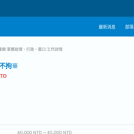
最新消息
部落
註
理類
/
業務助理、行政、窗口
/
工作詳情
職
不拘※
NTD
40,000 NTD ~ 45,000 NTD