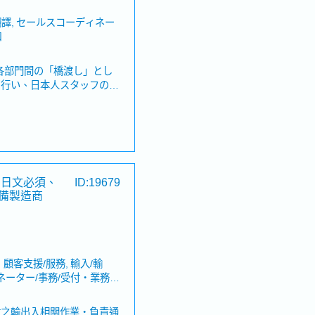
翻譯, セールスコーディネー
口
各部門間の「橋渡し」とし
を行い、日本人スタッフの業
がミッションです。■主な
部署間の連携をスムーズに
理します・日本人スタッフの
業務サポートや、社内コミュ
ます・事務・コーディネーシ
、喪假、生理假、產檢假、陪
まらず、営業活動が円滑に進
※日文必須、
ID:19679
を行います
備製造商
客支援/服務, 輸入/輸
ネーター/事務/受付・業務/
資中）
（1月支付）
材之輸出入相關作業・負責通