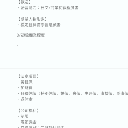
【歓迎】
・語言能力：日文/商業初級程度者
【期望人物形象】
・穩定且具備學習意願者
B/初級商業程度
-
【法定項目】
・勞健保
・加班費
・各種休假（特別休假、婚假、喪假、生理假、產檢假、陪產
・退休金
【公司福利】
・制服
・兩節獎金
・交通津貼：包含於月薪中