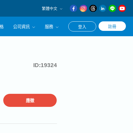
繁體中文
English
格
公司資訊
服務
註冊
登入
日本語
繁體中文
冊使用求職・轉職相關服務
公司簡介
涯諮詢服務
經營理念
ID:19324
CEO的話
應徵