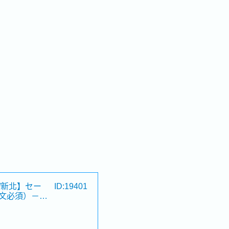
/新北】セー
ID:19401
文必須）－日