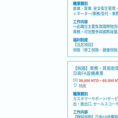
職業類別
倉庫・倉庫, 安全衛生管理
ィネーター/事務/受付・業務
工作内容
～此職位主要負責國際物流
業務，可完整參與國際貨運
作內容】・國際物流相關之貨運
福利制度
與客戶之間的協商與溝通・
【法定項目】
司）之間的協商與溝通・其
保險（勞工保險、健康保險
約1次，需配合中部或南部
各類休假（有薪假、喪假、
力】・在具備超過50,00
陪產假、育嬰假）
累積職涯經驗・提供從倉儲
【桃園】業務・貿易助
服務，能夠系統性學習物流
【其他福利】
日商FA設備產業
・獎金：過去實績2個月
38,000 NTD ~ 60,000 
・改善建議獎金
桃園
・喪喜金
・個人旅遊補助（春季、秋
職業類別
・團體保險
カスタマーサポート/サービス
・定期健康檢查
出・進出口, セールスコー
・健康促進計畫
內勤/窗口
工作内容
・娛樂休閒（按摩、員工旅
【職缺說明】日系FA設備