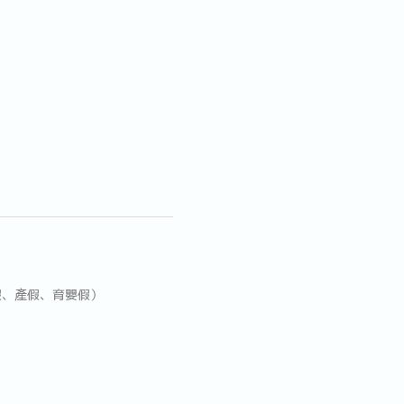
假、產假、育嬰假）