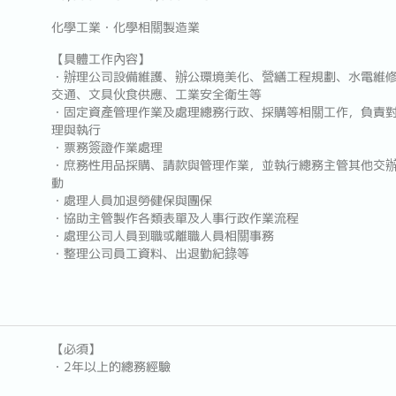
化學工業・化學相關製造業
【具體工作內容】
・辦理公司設備維護、辦公環境美化、營繕工程規劃、水電維
交通、文具伙食供應、工業安全衛生等
・固定資產管理作業及處理總務行政、採購等相關工作，負責
理與執行
・票務簽證作業處理
・庶務性用品採購、請款與管理作業，並執行總務主管其他交辦
動
・處理人員加退勞健保與團保
・協助主管製作各類表單及人事行政作業流程
・處理公司人員到職或離職人員相關事務
・整理公司員工資料、出退勤紀錄等
【必須】
・2年以上的總務經驗