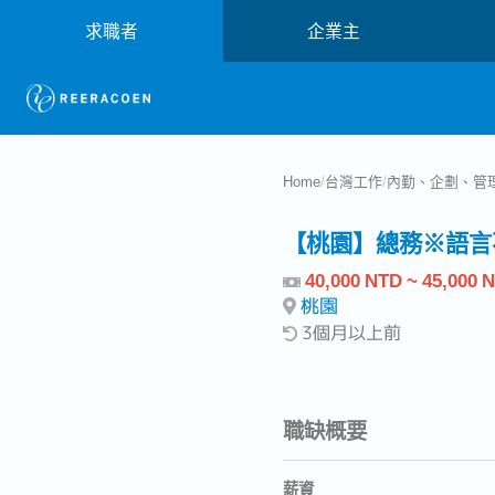
求職者
企業主
Home
/
台灣工作
/
內勤、企劃、管
【桃園】總務※語言
40,000 NTD ~ 45,000 
桃園
3個月以上前
職缺概要
薪資