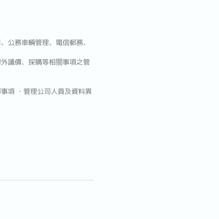
修、公務車輛管理、電信郵務、
對外議價、採購等相關事項之管
事項 ・管理公司人員及資料異