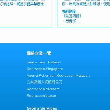
・年度人事考核
訂單處理、貿易事務與業務支
關、出貨及貿易文件確認・使
溝通經驗。【工作內容】・對應
入出庫管理・確認Invoice、Packi
部研討會、總公司研習會）
福利制度
、既有客戶及新客戶之訂單處
ETA、ETD等資訊・與日本總
【法定項目】
確認、交期調整及相關問題對應・
及供應商聯繫協調・確認英文Em
・勞健保
認・客戶報價、帳款追蹤及相關
援業務助理相關工作【魅力】
・加班費
及自由貿易港區相關事務處理・
商的貿易及通關實務經驗。・
假、喪假、生理假、產檢假、陪
・各種休假（特別休假、婚假
料登錄・與內部業務部門及工程
戰，適合願意學習的人。【產
產假、產假、育嬰假）
作未出貨訂單明細等報表資料・
製造業用相關設備、零件及部
・退休金
【公司獨有福利】
關係企業一覽
制度
・每年一次調薪與獎金評核制
助
・每兩個月舉辦一次聚餐補助
Reeracoen Thailand
・全勤獎金
Reeracoen Singapore
・出差津貼
公司與個人績效而定）
・年終平均1.5個月（依照公
Agensi Pekerjaan Reeracoen Malaysia
立樂高園人資顧問公司
Reeracoen Vietnam
Reeracoen Japan
Group Services