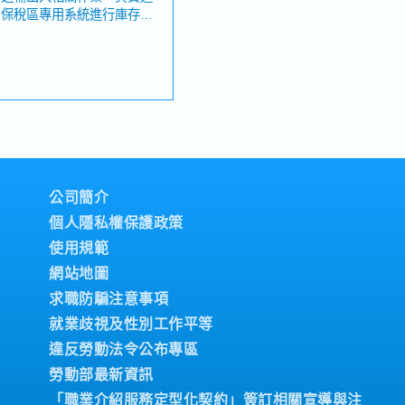
用保稅區專用系統進行庫存及
ng List、B/L、AWB、
公司、客戶、代理商、船公司
ail及相關文件・熟悉後支
・可活用日文，累積日系製造
新鮮人或經驗較淺者也可挑
、喪假、生理假、產檢假、陪
品／服務內容】・檢查設備・
材・高機能材料相關產品
公司簡介
度
個人隱私權保護政策
使用規範
網站地圖
司與個人績效而定）
求職防騙注意事項
就業歧視及性別工作平等
違反勞動法令公布專區
勞動部最新資訊
「職業介紹服務定型化契約」簽訂相關宣導與注