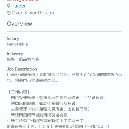
Taipei
Over 3 months ago
Overview
Salary
Negotiable
Industry
服裝・飾品零售業
Job Description
目前公司與多部人氣動畫作品合作，已推出約1600種獨家角色香
氛，招募門市營運儲備幹部。
【工作內容】
・門市營運管理（營運流程的建立與修正、商品管理等）
・快閃店的設置、撤展作業執行及指導
・人員管理（安排兼職人員班表、出勤管理等）
・新快閃店的市場調研與現場視察
※幾乎所有工作內容需同時使用中文與日文
※會有短期出差，但目前無需長期出差規劃（一個月以上）