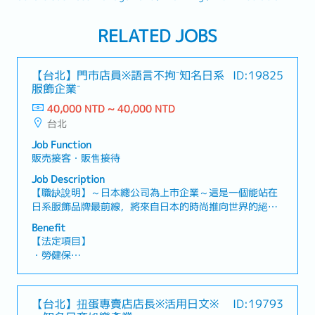
RELATED JOBS
【台北】門市店員※語言不拘⁻知名日系
ID:19825
服飾企業⁻
40,000 NTD ~ 40,000 NTD
台北
Job Function
販売接客・販售接待
Job Description
【職缺說明】～日本總公司為上市企業～這是一個能站在
日系服飾品牌最前線，將來自日本的時尚推向世界的絕佳
機會！【工作內容】・於實體門市提供接待與銷售服務・
Benefit
顧客管理：運用社群媒體（SNS），依據每位顧客的需求
【法定項目】
與喜好提供個人化銷售服務（例如：當新品到貨時，會依
・勞健保
照顧客喜好主動推薦商品，提升來店率及購買意願）・品
・加班費
牌推廣：運用社群媒體（SNS）進行集客，提升品牌知名
・各種休假（特別休假、婚假、喪假、生理假、產檢假、
度・其他主管交辦事項
陪產假、產假、育嬰假）
【台北】扭蛋專賣店店長※活用日文※
ID:19793
・退休金