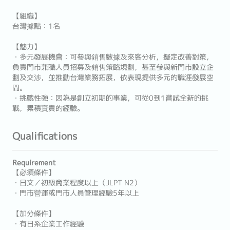
【組織】
台灣據點：1名
【魅力】
・多元發展機會：可參與銷售數據及來客分析，擬定改善對策，
負責門市兼職人員招募及銷售策略規劃，甚至參與新門市設立企
劃及交涉，並推動台灣業務拓展，依表現提供多元的職涯發展空
間。
・挑戰性強：因為是創立初期的事業，可從0到1嘗試全新的挑
戰，累積寶貴的經驗。
Qualifications
Requirement
【必須條件】
・日文／初級商業程度以上（JLPT N2）
・門市營運或門市人員管理經驗5年以上
【加分條件】
・有日系企業工作經驗