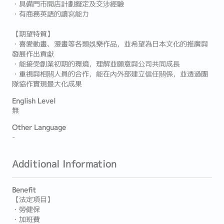
・具備門市開店計劃擬定及交涉經驗
・有商務英語的讀寫能力
【期望特質】
・喜愛動畫、漫畫等各類娛樂作品，並希望為日本文化的推廣與
發展作出貢獻
・能接受創業初期的環境，理解並願意與公司共同成長
・重視與相關人員的合作，能在內外部建立信任關係，並透過團
隊協作實現最大化成果
English Level
無
Other Language
-
Additional Information
Benefit
【法定項目】
・勞健保
・加班費