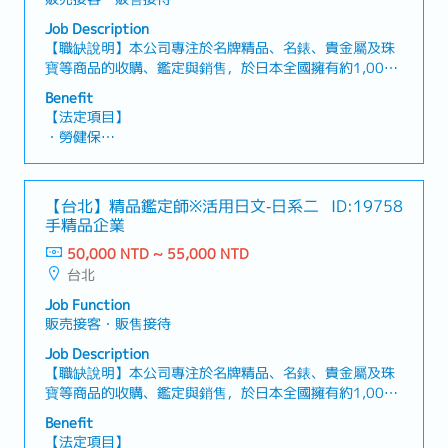
・勞退提撥、員工團體保險
Job Description
・每月通勤津貼 ( 上限2,000，實支實付 )
【職缺說明】本公司專注於名牌精品、名錶、貴金屬及珠
・颱風出勤津貼
寶等商品的收購、鑑定與銷售，於日本全國擁有約1,000
・定期健康檢查（可申請公假及交通費）
家門市，為業界規模最大的企業之一，現誠摯邀請對精品
・婚喪喜慶補助
Benefit
鑑定有熱忱、希望發展專業職涯的人才加入我們，擔任精
【法定項目】
品鑑定師！【工作內容】・親切款待蒞臨的顧客，引導至
・勞健保
接待專區，並與顧客建立良好的互動關係・針對顧客帶來
・加班費
的名牌包、名錶、貴金屬及珠寶等物品進行鑑定估價、提
・各種休假（特別休假、婚假、喪假、生理假、產檢假、
供報價並進行收購談判・負責已收購商品的寄送、營業額
陪產假、產假、育嬰假）
【台北】精品鑑定師※活用日文‐日系二
ID:19758
輸入等行政庶務【補充資訊】・即使沒有鑑定估價或名牌
・退休金
手精品企業
商品的相關知識也沒有問題・入職後，不會讓您在毫無準
備的情況下立刻獨自上場・有資深前輩以及日本專業鑑定
50,000 NTD ~ 55,000 NTD
【公司福利】
團隊的全力支援，即使是毫無經驗的新人也能輕鬆上手
台北
・有薪年假
・年終雙薪（AWS）
Job Function
・調薪、升遷制度（根據個人及公司業績）
販売接客・販售接待
・獎金激勵制度
Job Description
・加班津貼
【職缺說明】本公司專注於名牌精品、名錶、貴金屬及珠
・婚喪慶弔慰問金、婚喪慶弔假
寶等商品的收購、鑑定與銷售，於日本全國擁有約1,000
・有薪病假
家門市，為業界規模最大的企業之一，現誠摯邀請對精品
・職涯發展路徑 / 晉升管道
Benefit
鑑定有熱忱、希望發展專業職涯的人才加入我們，擔任精
【法定項目】