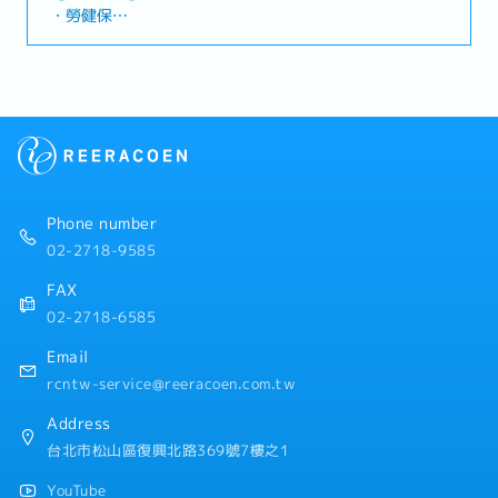
品鑑定師！【工作內容】・親切款待蒞臨的顧客，引導至
・勞健保
接待專區，並與顧客建立良好的互動關係・針對顧客帶來
・加班費
的名牌包、名錶、貴金屬及珠寶等物品進行鑑定估價、提
・各種休假（特別休假、婚假、喪假、生理假、產檢假、
供報價並進行收購談判・負責已收購商品的寄送、營業額
陪產假、產假、育嬰假）
輸入等行政庶務【補充資訊】・即使沒有鑑定估價或名牌
・退休金
商品的相關知識也沒有問題・入職後，不會讓您在毫無準
備的情況下立刻獨自上場・有資深前輩以及日本專業鑑定
【公司福利】
團隊的全力支援，即使是毫無經驗的新人也能輕鬆上手
・有薪年假
・年終雙薪（AWS）
・調薪、升遷制度（根據個人及公司業績）
Phone number
・獎金激勵制度
02-2718-9585
・加班津貼
・婚喪慶弔慰問金、婚喪慶弔假
FAX
・有薪病假
02-2718-6585
・職涯發展路徑 / 晉升管道
Email
rcntw-service@reeracoen.com.tw
Address
台北市松山區復興北路369號7樓之1
YouTube