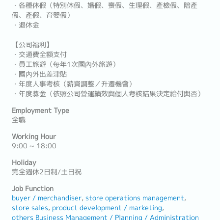
・各種休假（特別休假、婚假、喪假、生理假、產檢假、陪產
假、產假、育嬰假）
・退休金
【公司福利】
・交通費全額支付
・員工旅遊（每年1次國內外旅遊）
・國內外出差津貼
・年度人事考核（薪資調整／升遷機會）
・年度獎金（依照公司營運績效與個人考核結果決定給付與否）
Employment Type
全職
Working Hour
9:00 ~ 18:00
Holiday
完全週休2日制/土日祝
Job Function
buyer / merchandiser
store operations management
store sales
product development / marketing
others Business Management / Planning / Administration