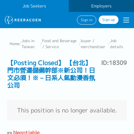
Job Seekers
Employers
Sign up
Sign in
Jobs in
Food and Beverage
buyer /
Job
Home
/
/
/
/
Taiwan
/ Service
merchandiser
details
【Posting Closed】 【台北】
ID:18309
門市營運儲備幹部※新公司！日
文必須！※－日系人氣動漫香氛
公司
This position is no longer available.
Negotiable