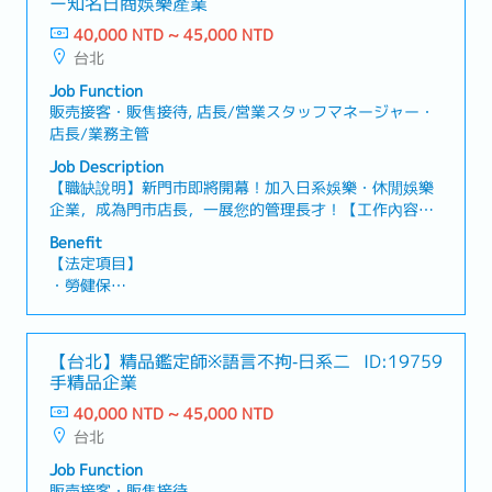
ー知名日商娛樂產業
40,000 NTD ~ 45,000 NTD
【公司福利】
台北
・全勤獎金：1,000元（已包含於月薪中）
・獎金／激勵制度
Job Function
・美容津貼（美容補助）
販売接客・販售接待, 店長/営業スタッフマネージャー・
店長/業務主管
Job Description
【職缺說明】新門市即將開幕！加入日系娛樂・休閒娛樂
企業，成為門市店長，一展您的管理長才！【工作內容】
➤門市例行工作・每日開閉店作業・進貨、搬貨、補貨・
Benefit
機台故障排除及維修・顧客應對及客訴處理・百貨樓管應
【法定項目】
對➤門市運營及管理・定期報表整理，彙報並分析每月業
・勞健保
績狀況・計時人員招募、排班及管理・庫存及金錢管理・
・加班費
周邊市場調查及競合廠商分析・總公司聯繫及交辦事項處
・各種休假（特別休假、婚假、喪假、生理假、產檢假、
理
陪產假、產假、育嬰假）
【台北】精品鑑定師※語言不拘‐日系二
ID:19759
・退休金
手精品企業
40,000 NTD ~ 45,000 NTD
【公司福利】
台北
・年終獎金（*視公司營運而定，過往平均1~2個月）
・人事考評（一年1次）
Job Function
・三節禮金 (禮券)
販売接客・販售接待