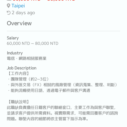
Taipei
2 days ago
Overview
Salary
60,000 NTD ~ 80,000 NTD
Industry
電信・網路相關服務業
Job Description
【工作內容】
・團隊管理（約2~3位）
・與外匯交易（FX）相關的風險管理（資訊蒐集、整理、判斷）
・能夠流暢使用日語，透過電子郵件與客戶溝通
【職缺說明】
此職缺負責擔任日籍客戶的聯絡窗口，主要工作為與客戶聯繫，
並請求客戶提供所需資料。視實際需求，可能需回覆客戶的諮詢
問題。聯繫內容的細節將依主管當下指示為準。