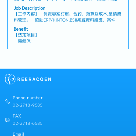
口
Job Description
【工作内容】・負責專案訂單、合約、預算及成本,業績資
料管理。・協助ERP/KINTON,BSII系統資料維護、案件進
度追蹤及文件管理。・支援請款、入金追蹤、會計月結及
Benefit
業績資料整理。・分析與追蹤未檢收案件及工程進度。・
【法定項目】
協助業務、工程、採購、財務等跨部門溝通協調。・支援
・勞健保
出口至海外案件、客戶系統及特殊專案相關作業。【魅
・加班費
力】・於商品業界市占率世界第一，可學習到深厚產業知
・各種休假（特別休假、婚假、喪假、生理假、產檢假、
識及接觸客多間知名企業・公司內部福利制度完善且職涯
陪產假、產假、育嬰假）
規劃明確，可不斷向上成長
・退休金
【公司福利】
・年中及年終獎金
・三節禮金/生日禮金/出差津貼
・結婚、生育禮金或各項慰問金
Phone number
・三天暑假、家庭照顧彈性措施
02-2718-9585
・完整人事考核與年度調薪制度
・年度健康檢查、每季健康諮詢、定期健康講座
FAX
02-2718-6585
Email