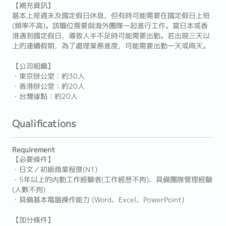
【補充資訊】
基本上是週末及國定假日休息，但有時可能需要在國定假日上班
(頻率不高)。該職位需要與海外團隊一起進行工作。當日本或香
港遇到國定假日，導致人手不足時可能需要出勤。若出現三天以
上的連續假期，為了處理業務進度，可能需要出勤一天或兩天。
【公司組織】
・東京辦公室：約30人
・香港辦公室：約20人
・台灣據點：約20人
Qualifications
Requirement
【必要條件】
・日文／初級商業程度(N1)
・5年以上的內勤工作經驗者(工作經歷不拘)、具備團隊管理經驗
(人數不拘)
・具備基本電腦操作能力 (Word、Excel、PowerPoint)
【加分條件】