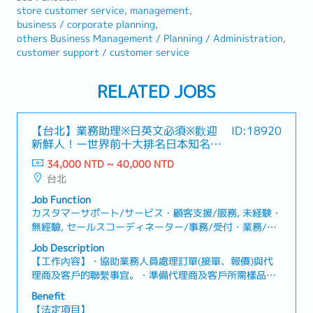
store customer service
management
business / corporate planning
others Business Management / Planning / Administration
customer support / customer service
RELATED JOBS
【台北】業務助理※日英文必須※歡迎
ID:18920
新鮮人！ー世界前十大排名日本知名連
接器大廠
34,000 NTD ~ 40,000 NTD
台北
Job Function
カスタマーサポート/サービス・顧客支援/服務, 未経験・
無經驗, セールスコーディネーター/事務/受付・業務/內
勤/窗口
Job Description
【工作內容】・協助業務人員處理訂單(接單、報價)與代
理商及客戶的聯繫事宜。・準備代理商及客戶所需樣品及
文件，電話及e-mail回覆並確認相關問題需求。・保持與
Benefit
客戶、代理商及海外各據點間之聯繫，電話及e-mail回覆
【法定項目】