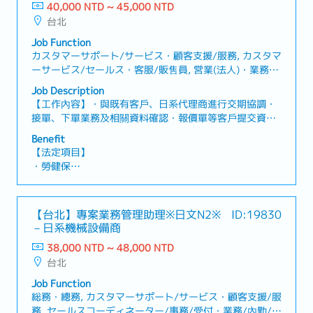
・生日禮金
40,000 NTD ~ 45,000 NTD
(工讀生及約聘人員非比照正職福利)
台北
【公司福利】
獎金（獎金2個月～4個月）
Job Function
カスタマーサポート/サービス・顧客支援/服務, カスタマ
ーサービス/セールス・客服/販售員, 営業(法人)・業務
(法人), セールスコーディネーター/事務/受付・業務/內
Job Description
勤/窗口
【工作內容】・與既有客戶、日系代理商進行交期協調・
接單、下單業務及相關資料確認・報價單等客戶提交資料
的公司內部確認、安排及提交・產品詢問時，向公司內部
Benefit
確認並回覆客戶・以英文與海外關係企業進行接單／下單
【法定項目】
聯繫・以日文與日本方面進行聯繫・使用Excel、Word進
・勞健保
行資料製作及行政處理【魅力】・可活用日文與英文，累
・加班費
積接單／下單及交期協調的實務經驗。・幾乎沒有出差或
・各種休假(特別休假、婚假、喪假、生理假、產檢假、陪
外勤，可在台北市內辦公室穩定工作。・可在日系企業穩
產假、產假、育嬰假)
【台北】專案業務管理助理※日文N2※
ID:19830
定環境中，提升公司內外部協調能力。・經常需要與日
・退休金
－日系機械設備商
本、菲律賓、越南、上海及南通的成員聯繫與協作，需具
備全球化溝通與應對能力。【公司簡介】作為日系企業，
38,000 NTD ~ 48,000 NTD
【企業福利制度】
在台灣設有據點，並與代理商及關係企業合作，推展法人
台北
・獎金：依照公司業績(前年2個月~2.3個月)
客戶相關業務。透過客戶對應、交期協調、接單／下單等
・出差津貼
Job Function
工作，支援穩定的商業往來。
総務・總務, カスタマーサポート/サービス・顧客支援/服
務, セールスコーディネーター/事務/受付・業務/內勤/窗