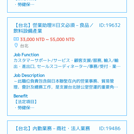
並確認及調整交貨日期。・協助業務人員控管出貨，並處
・勞健保
理出貨相關文件作業。・負責追蹤工廠生產及協調出貨進
・加班費
度，並隨時掌控進度。・協助業務人員處理銷售業務相關
・各種休假（特別休假、婚假、喪假、生理假、產檢假、
作業。・其他主管及業務交辦事項。【組織人數】52名
陪產假、產假、育嬰假）
【台北】營業助理※日文必須－食品／
ID:19632
・退休金
飲料設備產業
33,000 NTD ~ 55,000 NTD
【公司福利】
台北
・ 年度獎金 (夏季及冬季，2次/年) *視公司業績目標達成
獎金發放。職務類別，個人績效及整體業績達成情況，有
Job Function
所不同。過往平均約2個月以上。
カスタマーサポート/サービス・顧客支援/服務, 輸入/輸
・完備的教育訓練制度 (公司內部教育訓練與外部專業機
出・進出口, セールスコーディネーター/事務/受付・業
構研修，並提供自我進修機會)
務/內勤/窗口
Job Description
・人事考評 (1次/年) *根據工作表現，具調薪機會
～此職位負責包含與日本聯繫在內的營業事務、貿易管
・外語學習補助
理、會計及總務工作，是支援台北辦公室營運的重要角色
・員工旅遊
～【工作內容】・對應客戶詢價及製作報價單・輸入出貨
・員工健康檢查
Benefit
單、訂單、採購單・與日本確認交期・開立發票，管理每
・交通津貼
【法定項目】
月會計帳・處理文書資料及其他行政庶務・協助出差人員
・重視每位員工發展的多元溝通管道及人性化管理制度
・勞健保
及訪客相關的飯店、交通安排【魅力】・可活用營業事
・部門定期聚餐補助金
・加班費
務、貿易、會計及總務等多元行政經驗。・工作中有使用
・婚喪喜慶補助
・各種休假（特別休假、婚假、喪假、生理假、產檢假、
日文的機會，可發揮語言能力。
・員工提案改善獎金
陪產假、產假、育嬰假）
【台北】內勤業務－商社・法人業務
ID:19486
・三節獎金 (春節.端午.中秋)
・退休金