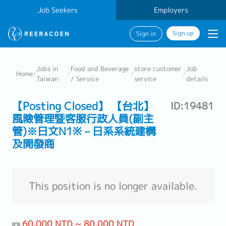
Job Seekers
Employers
Sign up
Sign in
Jobs in
Food and Beverage
store customer
Job
Home
/
/
/
/
Taiwan
/ Service
service
details
【Posting Closed】 【台北】
ID:19481
風險管理暨客服行政人員(副主
管)※日文N1※－日系系統建構
及開發商
This position is no longer available.
60,000 NTD ~ 80,000 NTD