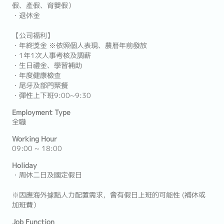
假、產假、育嬰假）
・退休金
【公司福利】
・年終獎金 ※依照個人表現、農曆年前發放
・1年1次人事考核及調薪
・生日禮金、學習補助
・年度健康檢查
・尾牙及部門聚餐
・彈性上下班9:00~9:30
Employment Type
全職
Working Hour
09:00 ~ 18:00
Holiday
・周休二日及國定假日
※因應海外據點人力配置需求，會有假日上班的可能性 (補休或
加班費）
Job Function