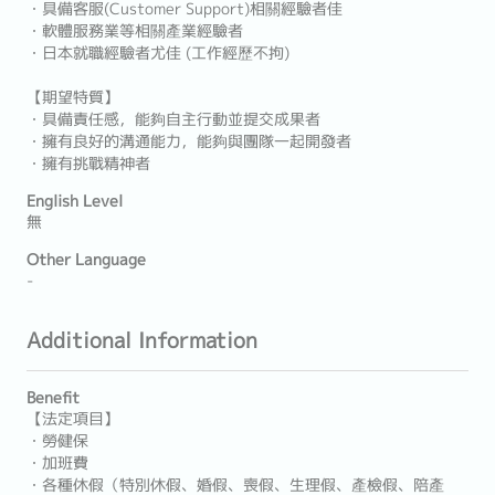
・具備客服(Customer Support)相關經驗者佳
・軟體服務業等相關產業經驗者
・日本就職經驗者尤佳 (工作經歷不拘)
【期望特質】
・具備責任感，能夠自主行動並提交成果者
・擁有良好的溝通能力，能夠與團隊一起開發者
・擁有挑戰精神者
English Level
無
Other Language
-
Additional Information
Benefit
【法定項目】
・勞健保
・加班費
・各種休假（特別休假、婚假、喪假、生理假、產檢假、陪產