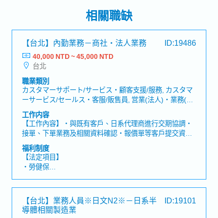
相關職缺
【台北】內勤業務－商社・法人業務
ID:19486
40,000 NTD ~ 45,000 NTD
台北
職業類別
カスタマーサポート/サービス・顧客支援/服務, カスタマ
ーサービス/セールス・客服/販售員, 営業(法人)・業務(法
人), セールスコーディネーター/事務/受付・業務/內勤/窗
工作内容
口
【工作內容】・與既有客戶、日系代理商進行交期協調・
接單、下單業務及相關資料確認・報價單等客戶提交資料
的公司內部確認、安排及提交・產品詢問時，向公司內部
福利制度
確認並回覆客戶・以英文與海外關係企業進行接單／下單
【法定項目】
聯繫・以日文與日本方面進行聯繫・使用Excel、Word進
・勞健保
行資料製作及行政處理【魅力】・可活用日文與英文，累
・加班費
積接單／下單及交期協調的實務經驗。・幾乎沒有出差或
・各種休假(特別休假、婚假、喪假、生理假、產檢假、陪
外勤，可在台北市內辦公室穩定工作。・可在日系企業穩
產假、產假、育嬰假)
【台北】業務人員※日文N2※－日系半
ID:19101
定環境中，提升公司內外部協調能力。・經常需要與日
・退休金
導體相關製造業
本、菲律賓、越南、上海及南通的成員聯繫與協作，需具