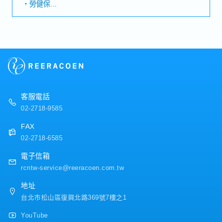
・勞健保
景、於亞洲多地設點之電子元件集團・台灣據點負責銷售
・加班費
與技術支援功能【組織結構】・銷售／技術／管理 三大部
・各種休假（特別休假、婚假、喪假、生理假、產檢假、
門【公司魅力】・OJT實務培訓、與日台／海外工廠之跨
陪產假、產假、育嬰假）
國合作・海外出差（約每2個月1次），外勤比例高、貼近
・退休金
客戶
【公司福利】
・一年兩次獎金（過往實績：2～4個月）視業績而定
客服電話
02-2718-9585
FAX
02-2718-6585
電子信箱
rcntw-service@reeracoen.com.tw
地址
台北市松山區復興北路369號7樓之1
YouTube