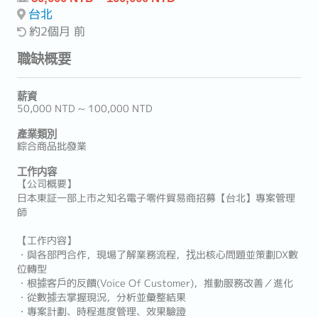
台北
約2個月 前
職缺概要
薪資
50,000 NTD ~ 100,000 NTD
產業類別
綜合商品批發業
工作内容
【公司概要】
日本東証一部上市之知名電子零件貿易商招募【台北】專案管理
師
【工作内容】
・與各部門合作，現場了解業務流程，找出核心問題並策劃DX數
位轉型
・根據客戶的反饋(Voice Of Customer)，推動服務改善／進化
・從數據去掌握現況，分析並彙整結果
・專案計劃、時程進度管理、效果驗證