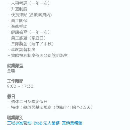
・人事考評（一年一次）
・升遷制度
・伙食津貼 (含於薪資內)
・員工團保
・進修補助
・健康檢查（一年一次）
・員工旅遊（家庭日）
・三節獎金（端午／中秋）
・年度調薪制度
＊實際福利制度依照公司說明為主
就業類型
全職
工作時間
9:00 ~ 17:30
假日
・週休二日及國定假日
・特休：優於勞基法規定（到職半年給予3.5天）
職業類別
工程專案管理
BtoB 法人業務
其他業務類