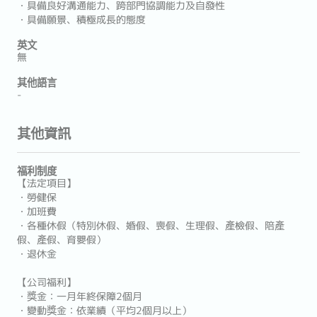
・具備良好溝通能力、跨部門協調能力及自發性
・具備願景、積極成長的態度
英文
無
其他語言
-
其他資訊
福利制度
【法定項目】
・勞健保
・加班費
・各種休假（特別休假、婚假、喪假、生理假、產檢假、陪產
假、產假、育嬰假）
・退休金
【公司福利】
・獎金：一月年終保障2個月
・變動獎金：依業績（平均2個月以上）