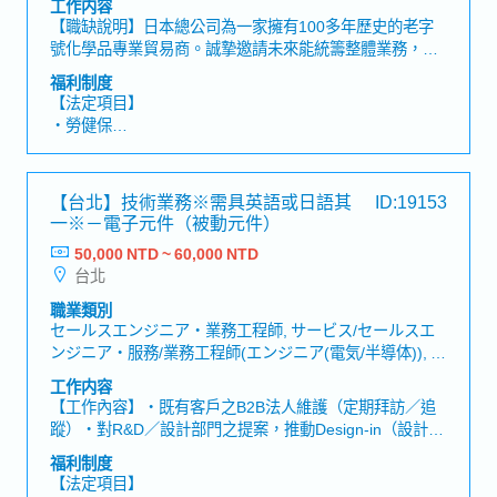
工作内容
・尾牙、不定期員工旅遊
【職缺說明】日本總公司為一家擁有100多年歷史的老字
・每年健康檢查
號化學品專業貿易商。誠摯邀請未來能統籌整體業務，並
・教育訓練制度 (依個人情況不同)
參與公司經營的核心幹部人才加入！【工作內容概要】・
・專業證照課程全額補助 (依個人情況不同)
福利制度
負責管理業務部門，協助日籍總經理推動營運管理・電子
【法定項目】
材料產業的業務工作（半導體、液晶面板用副資材、化學
・勞健保
品等）・參加定期會議【工作職責】・當部屬遇到困難
・加班費
時，能提供諮詢與指導，協助其找出解決方案，並陪伴其
・各種休假（特別休假、婚假、喪假、生理假、產檢假、
完成工作・負責接待日本客戶及日本總公司經理級以上主
陪產假、產假、育嬰假）
【台北】技術業務※需具英語或日語其
ID:19153
管訪台時的行程安排與陪同・能與日本籍駐在員就公司經
・退休金
一※－電子元件（被動元件）
營方針及未來發展方向交換意見・於日本籍駐在員短期不
在期間，負責公司整體營運管理【職位魅力】・有機會於
50,000 NTD ~ 60,000 NTD
【公司福利】
未來參與公司經營層級的管理工作・能夠累積全方位管理
台北
獎金：過去實績約4個月（依業績而定）
經驗的職位，可培養團隊管理、部門營運及組織領導能力
職業類別
セールスエンジニア・業務工程師, サービス/セールスエ
ンジニア・服務/業務工程師(エンジニア(電気/半導体)), サ
ービス/セールスエンジニア・服務/業務工程師(エンジニ
工作内容
ア(機械)), 商品/生産技術開発・商品/生產技術開發, 営業
【工作內容】・既有客戶之B2B法人維護（定期拜訪／追
(法人)・業務(法人)
蹤）・對R&D／設計部門之提案，推動Design-in（設計導
入）・報價／提案書製作，KPI管理（商談數／成交率／平
福利制度
均單價）・CRM更新，內外部協調（英／日）／運用
【法定項目】
Excel（VLOOKUP／樞紐分析）【公司簡介】・具日系背