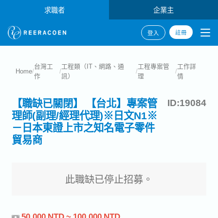
求職者
企業主
註冊
登入
台灣工
工程類（IT、網路、通
工程專案管
工作詳
Home
/
/
/
/
作
訊）
理
情
【職缺已關閉】 【台北】專案管
ID:19084
理師(副理/經理代理)※日文N1※
－日本東證上市之知名電子零件
貿易商
此職缺已停止招募。
50,000 NTD ~ 100,000 NTD