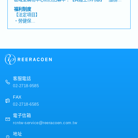
・員工旅遊、婚喪喜慶補助
顧客相關問題諮詢及電話接聽・顧客停車折抵對應・換開
福利制度
發票、退稅業務、贈品兌換處理・會員APP申辦及對應・
【法定項目】
海內外旅客接待，外籍旅客退稅服務・顧客意見受理、傷
・勞健保
病緊急對應・遺失及拾獲物處理、電子發票證明聯換開・
・加班費
POS機結帳處理・百貨商場廣播服務・各項業務及主管交
・各種休假（特別休假、婚假、喪假、生理假、產檢假、
辦事項之執行※日班/晚班/假日班，需配合商場營運時間排
陪產假、產假、育嬰假）
班(早班 10:00-19:00／晚班 13:00 或13:30-22:00)【魅力
・退休金
點】・知名日系不動產集團，來台發展中！未來發展性
佳・福利完善、穩定發展中
【公司福利】
◆ 獎金 / 禮品類
・年終獎金 (*視公司營運，過往平均約1~2個月)
・三節禮金
客服電話
◆ 補助/津貼類
02-2718-9585
・員工旅遊
・結婚禮金
FAX
・生產祝賀金
02-2718-6585
・喪葬補助
◆ 制度類
電子信箱
・在職教育訓練
rcntw-service@reeracoen.com.tw
・升遷制度
・人事考評 (2次/年)
地址