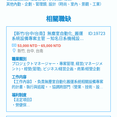
其他內勤、企劃、管理類
設計（時尚、室內、景觀、工業）
相關職缺
【新竹/台中/台南】無塵室自動化_搬運
ID:19723
系統設備專案主管 －知名日系機械設備
商
53,000 NTD ~ 65,000 NTD
新竹, 台中, 台南
職業類別
プロジェクトマネージャー・專案管理, 経営(マネージメ
ント)・經營(管理), ビジネス/経営企画・商業/經營企劃
工作内容
【工作內容】・負責無塵室自動化搬運系統相關設備專案
的計畫、執行與追蹤。・協調跨部門（營業、技術、設計
等）前後工程之專案資源，確保設備建置與搬運系統順利
福利制度
完成。・管理專案進度、成本、風險及品質，及時處理異
【法定項目】
常並提供改善建議。・建立並維護專案相關文件、報告及
・勞健保
作業標準流程。・指導專案團隊成員，確保施工團隊工作
・加班費
效率與安全規範落實。※需要oncall對應, 常日班※視工程
・各種休假（特別休假、婚假、喪假、生理假、產檢假、