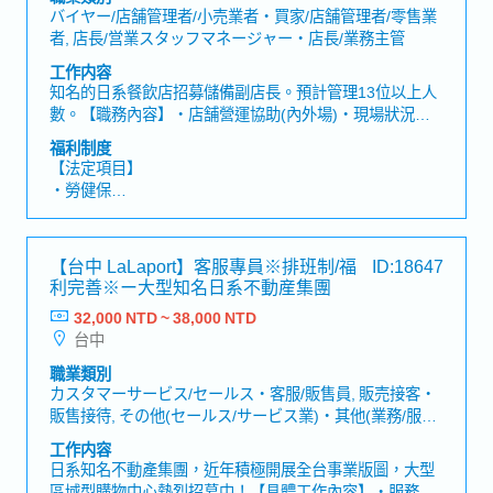
・員工宿舍 (1~3人房 : 5,000日幣~15,000日幣) ＊日本限
バイヤー/店舗管理者/小売業者・買家/店舗管理者/零售業
定
者, 店長/営業スタッフマネージャー・店長/業務主管
・免費宿舍接駁公車 ＊日本限定
工作内容
・員工自助餐(1餐350日幣) ＊日本限定
知名的日系餐飲店招募儲備副店長。預計管理13位以上人
・三節獎金、交通費 ＊台灣限定
數。【職務內容】・店舗營運協助(內外場)・現場狀況管
・1年2次人考核(1年1次調薪)
理、緊急狀況之對應處理・人員訓練與管理・班表製作・
・不定期聚餐
福利制度
數值管理・店舗相關食材、備品之管控
・員工旅遊(依公司公告)
【法定項目】
・勞健保
・加班費
・各種休假（特別休假、婚假、喪假、生理假、產檢假、
陪產假、產假、育嬰假）
【台中 LaLaport】客服專員※排班制/福
ID:18647
・退休金
利完善※ー大型知名日系不動産集團
32,000 NTD ~ 38,000 NTD
【福利制度】
台中
・員工團體保險
・員工餐
職業類別
・年終獎金：約0.5~1個月 (1年發放3次 : 4月、8月、12
カスタマーサービス/セールス・客服/販售員, 販売接客・
月)
販售接待, その他(セールス/サービス業)・其他(業務/服務
・調薪制度、久任獎金
業)
工作内容
・夜班津貼、特殊假日津貼
日系知名不動產集團，近年積極開展全台事業版圖，大型
・生日禮金、生日假
區域型購物中心熱烈招募中！【具體工作內容】・服務台