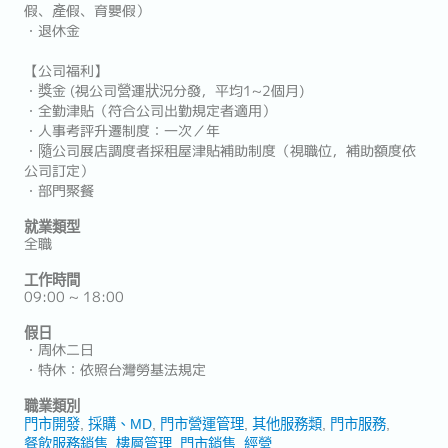
假、產假、育嬰假）
・退休金
【公司福利】
・獎金 (視公司營運狀況分發，平均1~2個月)
・全勤津貼（符合公司出勤規定者適用）
・人事考評升遷制度：一次／年
・隨公司展店調度者採租屋津貼補助制度（視職位，補助額度依
公司訂定）
・部門聚餐
就業類型
全職
工作時間
09:00 ~ 18:00
假日
・周休二日
・特休：依照台灣勞基法規定
職業類別
門市開發
採購、MD
門市營運管理
其他服務類
門市服務
餐飲服務銷售
樓層管理
門市銷售
經營