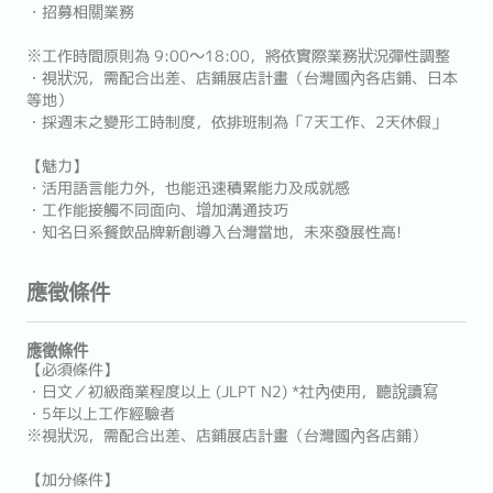
・招募相關業務
※工作時間原則為 9:00～18:00，將依實際業務狀況彈性調整
・視狀況，需配合出差、店鋪展店計畫（台灣國內各店鋪、日本
等地）
・採週末之變形工時制度，依排班制為「7天工作、2天休假」
【魅力】
・活用語言能力外，也能迅速積累能力及成就感
・工作能接觸不同面向、增加溝通技巧
・知名日系餐飲品牌新創導入台灣當地，未來發展性高!
應徵條件
應徵條件
【必須條件】
・日文／初級商業程度以上 (JLPT N2) *社內使用，聽說讀寫
・5年以上工作經驗者
※視狀況，需配合出差、店鋪展店計畫（台灣國內各店鋪）
【加分條件】