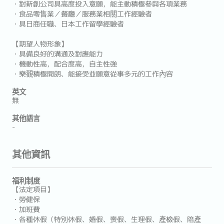
・對新創公司具高度投入意願，能主動積極參與各項業務
・食品零售業／餐廳／服務業相關工作經驗者
・具日商任職、日本工作留學經驗者
【期望人物形象】
・具備良好的溝通及對應能力
・機動性高，配合度高，自主性強
・樂觀積極開朗、能接受並願意從事多元的工作內容
英文
無
其他語言
-
其他資訊
福利制度
【法定項目】
・勞健保
・加班費
・各種休假（特別休假、婚假、喪假、生理假、產檢假、陪產