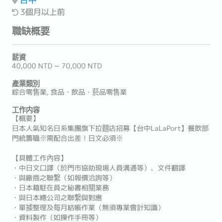
3個月以上前
職缺概要
薪資
40,000 NTD ~ 70,000 NTD
產業類別
綜合零售業, 食品・飲品・菸品零售業
工作内容
【概要】
日本人氣知名日系集團旗下拉麵店招募【台中LaLaPort】餐飲部
門統籌職※需配合出差！日文必須※
【具體工作內容】
・中日文口譯（於門市協助現場人員溝通等）、文件翻譯
・與廠商之聯繫（如報價洽詢等）
・日本籍駐在員之秘書相關業務
・與日本總公司之聯繫與對應
・單據整理及每月結帳作業（無須專業會計知識）
・資料製作（如操作手冊等）