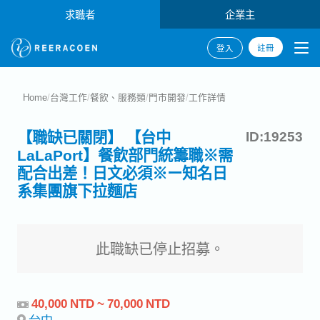
求職者
企業主
註冊
登入
Home
/
台灣工作
/
餐飲、服務類
/
門市開發
/
工作詳情
【職缺已關閉】 【台中
ID:19253
LaLaPort】餐飲部門統籌職※需
配合出差！日文必須※ー知名日
系集團旗下拉麵店
此職缺已停止招募。
40,000 NTD ~ 70,000 NTD
台中