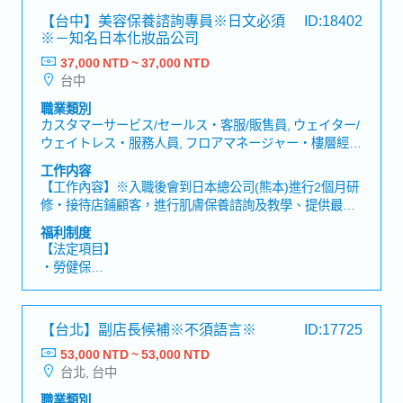
期間, 有數月程度的長期出差需要。國內出差 : 桃園/新竹/
陪產假、產假、育嬰假）
【台中】美容保養諮詢專員※日文必須
ID:18402
台中/台南科學園區【魅力】・於商品業界市占率世界第
・退休金
※－知名日本化妝品公司
一，可學習到深厚產業知識及接觸客多間知名企業・公司
內部福利制度完善且職涯規劃明確，可不斷向上成長
37,000 NTD ~ 37,000 NTD
【公司福利】
台中
・年中及年終獎金
・三節禮金/生日禮金/出差津貼
職業類別
・結婚、生育禮金或各項慰問金
カスタマーサービス/セールス・客服/販售員, ウェイター/
・三天暑假、家庭照顧彈性措施
ウェイトレス・服務人員, フロアマネージャー・樓層經
・完整人事考核與年度調薪制度
理, 販売接客・販售接待, 未経験・無經驗, バイヤー/店舗
工作内容
・年度健康檢查、每季健康諮詢、定期健康講座
管理者/小売業者・買家/店舗管理者/零售業者, その他(セ
【工作內容】※入職後會到日本總公司(熊本)進行2個月研
ールス/サービス業)・其他(業務/服務業)
修・接待店鋪顧客，進行肌膚保養諮詢及教學、提供最適
合的使用建議・協助商品訂購、解決顧客疑問・不定期舉
福利制度
辦線上保養講座・視情況，有時需接聽顧客來電或回覆電
【法定項目】
子郵件・退貨退款處理、金錢管理、在庫管理、商品陳
・勞健保
列、開店關店準備…等事務業務
・加班費
・各種休假（特別休假、婚假、喪假、生理假、產檢假、
陪產假、產假、育嬰假）
【台北】副店長候補※不須語言※
ID:17725
・退休金
53,000 NTD ~ 53,000 NTD
台北, 台中
【公司福利】
・年終獎金 (一年2次發放, 依照公司營運及個人績效發放)
職業類別